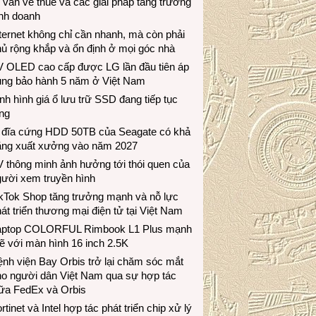
 vấn về thuế và các giải pháp tăng trưởng
inh doanh
ternet không chỉ cần nhanh, mà còn phải
ủ rộng khắp và ổn định ở mọi góc nhà
V OLED cao cấp được LG lần đầu tiên áp
ụng bảo hành 5 năm ở Việt Nam
nh hình giá ổ lưu trữ SSD đang tiếp tục
ng
 đĩa cứng HDD 50TB của Seagate có khả
ăng xuất xưởng vào năm 2027
 thông minh ảnh hưởng tới thói quen của
gười xem truyền hình
ikTok Shop tăng trưởng mạnh và nỗ lực
át triển thương mại điện tử tại Việt Nam
aptop COLORFUL Rimbook L1 Plus mạnh
 với màn hình 16 inch 2.5K
nh viện Bay Orbis trở lại chăm sóc mắt
ho người dân Việt Nam qua sự hợp tác
iữa FedEx và Orbis
rtinet và Intel hợp tác phát triển chip xử lý