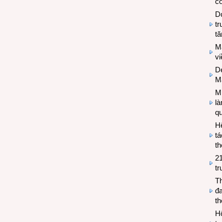
có
Do
tr
tă
M
v
De
M
Mi
l
q
H
tá
th
2
tr
T
đa
t
Hộ