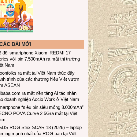
CÁC BÀI MỚI
ộ đôi smartphone Xiaomi REDMI 17
ries với pin 7.500mAh ra mắt thị trường
iệt Nam
onfolks ra mắt tại Việt Nam thúc đẩy
nh trình của các thương hiệu Việt vươn
ầm ASEAN
ibaba.com ra mắt nền tảng AI tác nhân
ho doanh nghiệp Accio Work ở Việt Nam
martphone “siêu pin siêu mỏng 8.000mAh”
ECNO POVA Curve 2 5Gra mắt tại Việt
am
SUS ROG Strix SCAR 18 (2026) – laptop
aming mạnh nhất của ROG bán tại Việt