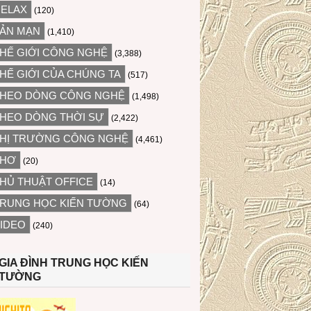
ELAX
(120)
ẢN MẠN
(1,410)
HẾ GIỚI CÔNG NGHỆ
(3,388)
HẾ GIỚI CỦA CHÚNG TA
(517)
HEO DÒNG CÔNG NGHỆ
(1,498)
HEO DÒNG THỜI SỰ
(2,422)
HỊ TRƯỜNG CÔNG NGHỆ
(4,461)
THƠ
(20)
HỦ THUẬT OFFICE
(14)
RUNG HỌC KIẾN TƯỜNG
(64)
IDEO
(240)
GIA ĐÌNH TRUNG HỌC KIẾN
TƯỜNG