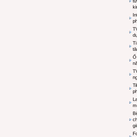
tư
k
In
ph
T
d
Tì
tă
Ổ
n
TV
n
T
ph
L
mẽ
Bệ
c
g
Fo