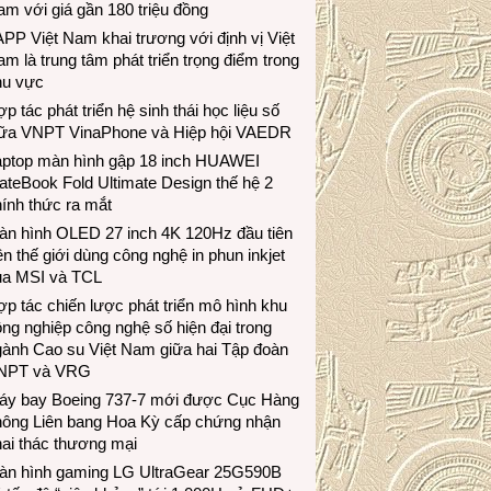
m với giá gần 180 triệu đồng
PP Việt Nam khai trương với định vị Việt
m là trung tâm phát triển trọng điểm trong
hu vực
p tác phát triển hệ sinh thái học liệu số
iữa VNPT VinaPhone và Hiệp hội VAEDR
aptop màn hình gập 18 inch HUAWEI
teBook Fold Ultimate Design thế hệ 2
ính thức ra mắt
àn hình OLED 27 inch 4K 120Hz đầu tiên
ên thế giới dùng công nghệ in phun inkjet
ủa MSI và TCL
p tác chiến lược phát triển mô hình khu
ng nghiệp công nghệ số hiện đại trong
gành Cao su Việt Nam giữa hai Tập đoàn
NPT và VRG
áy bay Boeing 737-7 mới được Cục Hàng
hông Liên bang Hoa Kỳ cấp chứng nhận
ai thác thương mại
àn hình gaming LG UltraGear 25G590B