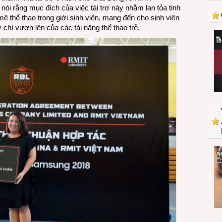
ói rằng mục đích của việc tài trợ này nhằm lan tỏa tinh
nhà
ê thể thao trong giới sinh viên, mang đến cho sinh viên
tài
ý chí vươn lên của các tài năng thể thao trẻ.
trợ
5
năm
cho
giải
Bóng
rổ
RBL
x
Samsung
2018
của
RMIT