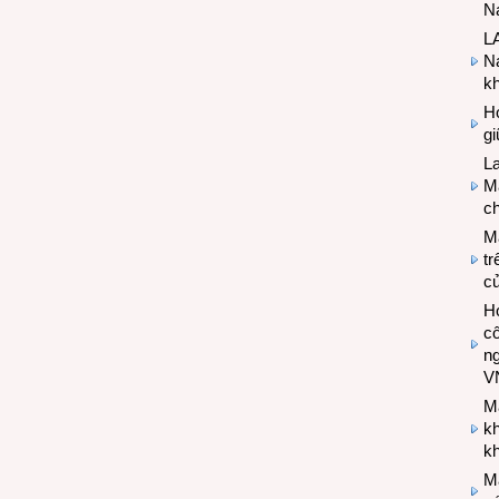
Na
LA
Na
k
Hợ
g
L
Ma
ch
M
tr
c
Hợ
cô
n
V
M
k
kh
M