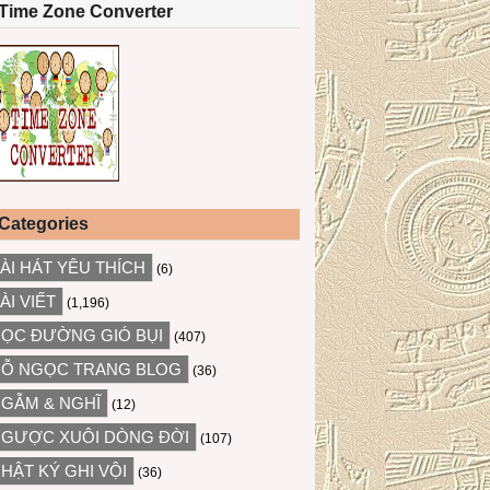
Time Zone Converter
Categories
ÀI HÁT YÊU THÍCH
(6)
ÀI VIẾT
(1,196)
ỌC ĐƯỜNG GIÓ BỤI
(407)
Ỗ NGỌC TRANG BLOG
(36)
GẪM & NGHĨ
(12)
GƯỢC XUÔI DÒNG ĐỜI
(107)
HẬT KÝ GHI VỘI
(36)