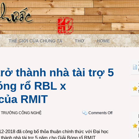
THẾ GIỚI CỦA CHÚNG TA
THƠ
HOME
ở thành nhà tài trợ 5
óng rổ RBL x
của RMIT
on
Ị TRƯỜNG CÔNG NGHỆ
Comments Off
Samsung
Vina
2-2018 đã công bố thỏa thuận chính thức với Đại học
trở
thành nhà tài trợ 5 năm cho Giải Bóng rổ RMIT
thành