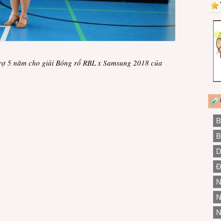
trợ 5 năm cho giải Bóng rổ RBL x Samsung 2018 của
B
B
D
Đ
N
N
N