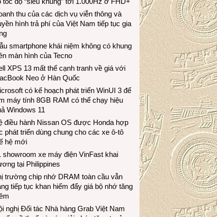
 tốc độ “siêu khủng” tới 1.000Hz ở FHD+
anh thu của các dịch vụ viễn thông và
uyền hình trả phí của Việt Nam tiếp tục gia
ng
ẫu smartphone khái niệm không có khung
iền màn hình của Tecno
ll XPS 13 mất thế cạnh tranh về giá với
acBook Neo ở Hàn Quốc
crosoft có kế hoạch phát triển WinUI 3 để
àm máy tính 8GB RAM có thể chạy hiệu
uả Windows 11
ệ điều hành Nissan OS được Honda hợp
c phát triển dùng chung cho các xe ô-tô
ế hệ mới
1 showroom xe máy điện VinFast khai
ương tại Philippines
hị trường chip nhớ DRAM toàn cầu vẫn
ng tiếp tục khan hiếm đẩy giá bộ nhớ tăng
hêm
i nghị Đối tác Nhà hàng Grab Việt Nam