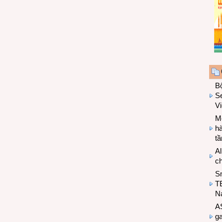
B
Se
V
Mo
hà
t
Al
c
S
T
N
A
g