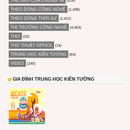
THẾ GIỚI CỦA CHÚNG TA
(518)
THEO DÒNG CÔNG NGHỆ
(1,499)
THEO DÒNG THỜI SỰ
(2,422)
THỊ TRƯỜNG CÔNG NGHỆ
(4,463)
THƠ
(20)
THỦ THUẬT OFFICE
(14)
TRUNG HỌC KIẾN TƯỜNG
(64)
VIDEO
(240)
GIA ĐÌNH TRUNG HỌC KIẾN TƯỜNG