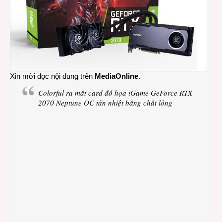
Xin mời đọc nội dung trên
MediaOnline
.
Colorful ra mắt card đồ họa iGame GeForce RTX
2070 Neptune OC tản nhiệt bằng chất lỏng