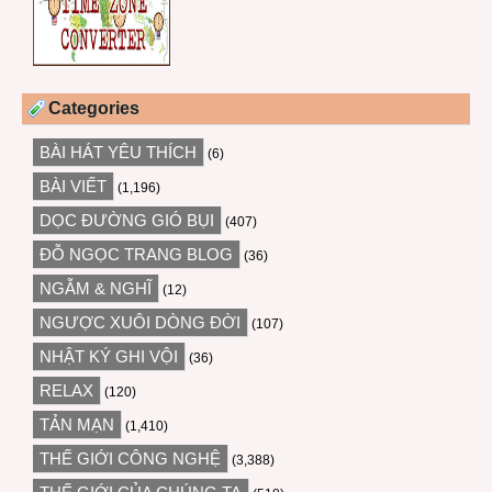
Categories
BÀI HÁT YÊU THÍCH
(6)
BÀI VIẾT
(1,196)
DỌC ĐƯỜNG GIÓ BỤI
(407)
ĐỖ NGỌC TRANG BLOG
(36)
NGẪM & NGHĨ
(12)
NGƯỢC XUÔI DÒNG ĐỜI
(107)
NHẬT KÝ GHI VỘI
(36)
RELAX
(120)
TẢN MẠN
(1,410)
THẾ GIỚI CÔNG NGHỆ
(3,388)