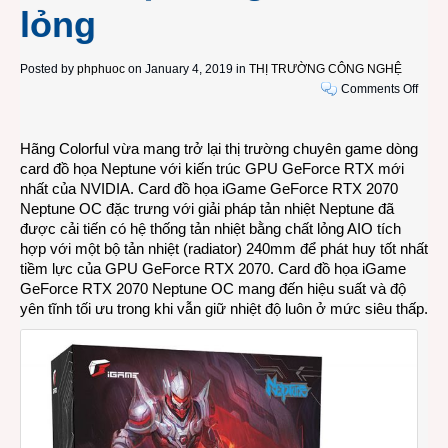
lỏng
Posted by
phphuoc
on January 4, 2019 in
THỊ TRƯỜNG CÔNG NGHỆ
on
Comments Off
Color
ra
Hãng Colorful vừa mang trở lại thị trường chuyên game dòng
mắt
card đồ họa Neptune với kiến trúc GPU GeForce RTX mới
card
nhất của NVIDIA. Card đồ họa iGame GeForce RTX 2070
đồ
Neptune OC đặc trưng với giải pháp tản nhiệt Neptune đã
họa
được cải tiến có hệ thống tản nhiệt bằng chất lỏng AIO tích
iGam
hợp với một bộ tản nhiệt (radiator) 240mm để phát huy tốt nhất
GeFo
tiềm lực của GPU GeForce RTX 2070. Card đồ họa iGame
RTX
GeForce RTX 2070 Neptune OC mang đến hiệu suất và độ
2070
yên tĩnh tối ưu trong khi vẫn giữ nhiệt độ luôn ở mức siêu thấp.
Nept
OC
tản
nhiệt
bằng
chất
lỏng