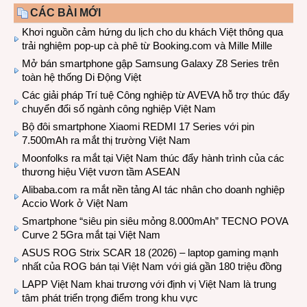
CÁC BÀI MỚI
Khơi nguồn cảm hứng du lịch cho du khách Việt thông qua
trải nghiệm pop-up cà phê từ Booking.com và Mille Mille
Mở bán smartphone gập Samsung Galaxy Z8 Series trên
toàn hệ thống Di Động Việt
Các giải pháp Trí tuệ Công nghiệp từ AVEVA hỗ trợ thúc đẩy
chuyển đổi số ngành công nghiệp Việt Nam
Bộ đôi smartphone Xiaomi REDMI 17 Series với pin
7.500mAh ra mắt thị trường Việt Nam
Moonfolks ra mắt tại Việt Nam thúc đẩy hành trình của các
thương hiệu Việt vươn tầm ASEAN
Alibaba.com ra mắt nền tảng AI tác nhân cho doanh nghiệp
Accio Work ở Việt Nam
Smartphone “siêu pin siêu mỏng 8.000mAh” TECNO POVA
Curve 2 5Gra mắt tại Việt Nam
ASUS ROG Strix SCAR 18 (2026) – laptop gaming mạnh
nhất của ROG bán tại Việt Nam với giá gần 180 triệu đồng
LAPP Việt Nam khai trương với định vị Việt Nam là trung
tâm phát triển trọng điểm trong khu vực