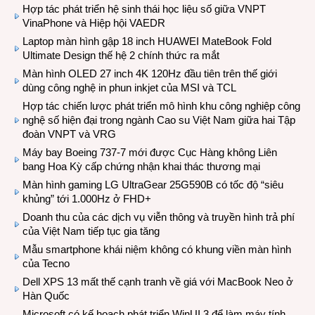
Hợp tác phát triển hệ sinh thái học liệu số giữa VNPT
VinaPhone và Hiệp hội VAEDR
Laptop màn hình gập 18 inch HUAWEI MateBook Fold
Ultimate Design thế hệ 2 chính thức ra mắt
Màn hình OLED 27 inch 4K 120Hz đầu tiên trên thế giới
dùng công nghệ in phun inkjet của MSI và TCL
Hợp tác chiến lược phát triển mô hình khu công nghiệp công
nghệ số hiện đại trong ngành Cao su Việt Nam giữa hai Tập
đoàn VNPT và VRG
Máy bay Boeing 737-7 mới được Cục Hàng không Liên
bang Hoa Kỳ cấp chứng nhận khai thác thương mại
Màn hình gaming LG UltraGear 25G590B có tốc độ “siêu
khủng” tới 1.000Hz ở FHD+
Doanh thu của các dịch vụ viễn thông và truyền hình trả phí
của Việt Nam tiếp tục gia tăng
Mẫu smartphone khái niệm không có khung viền màn hình
của Tecno
Dell XPS 13 mất thế cạnh tranh về giá với MacBook Neo ở
Hàn Quốc
Microsoft có kế hoạch phát triển WinUI 3 để làm máy tính