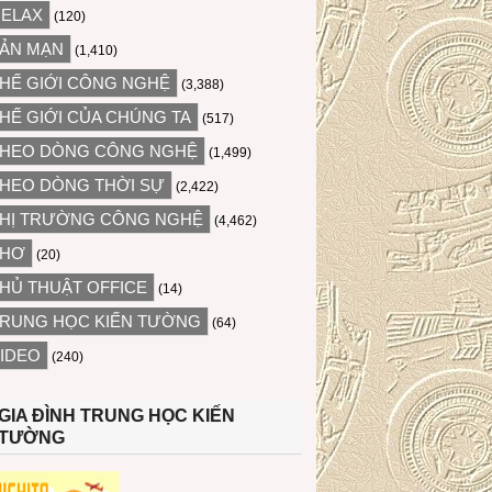
ELAX
(120)
ẢN MẠN
(1,410)
HẾ GIỚI CÔNG NGHỆ
(3,388)
HẾ GIỚI CỦA CHÚNG TA
(517)
HEO DÒNG CÔNG NGHỆ
(1,499)
HEO DÒNG THỜI SỰ
(2,422)
HỊ TRƯỜNG CÔNG NGHỆ
(4,462)
THƠ
(20)
HỦ THUẬT OFFICE
(14)
RUNG HỌC KIẾN TƯỜNG
(64)
IDEO
(240)
GIA ĐÌNH TRUNG HỌC KIẾN
TƯỜNG