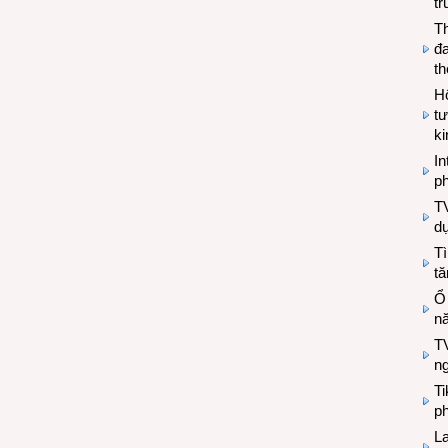
tr
T
đa
t
Hộ
tư
k
In
ph
T
d
Tì
tă
Ổ
n
TV
n
T
ph
L