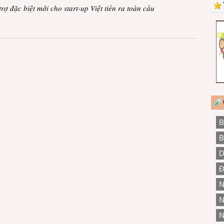
ợ đặc biệt mới cho start-up Việt tiến ra toàn cầu
B
B
D
Đ
N
N
N