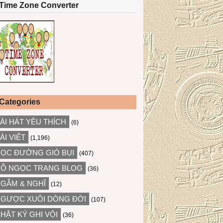
Time Zone Converter
Categories
ÀI HÁT YÊU THÍCH
(6)
ÀI VIẾT
(1,196)
ỌC ĐƯỜNG GIÓ BỤI
(407)
Ỗ NGỌC TRANG BLOG
(36)
GẪM & NGHĨ
(12)
GƯỢC XUÔI DÒNG ĐỜI
(107)
HẬT KÝ GHI VỘI
(36)