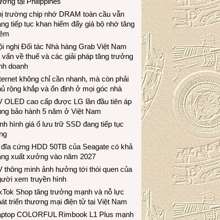
ương tại Philippines
hị trường chip nhớ DRAM toàn cầu vẫn
ng tiếp tục khan hiếm đẩy giá bộ nhớ tăng
hêm
i nghị Đối tác Nhà hàng Grab Việt Nam
 vấn về thuế và các giải pháp tăng trưởng
inh doanh
ternet không chỉ cần nhanh, mà còn phải
ủ rộng khắp và ổn định ở mọi góc nhà
V OLED cao cấp được LG lần đầu tiên áp
ụng bảo hành 5 năm ở Việt Nam
nh hình giá ổ lưu trữ SSD đang tiếp tục
ng
 đĩa cứng HDD 50TB của Seagate có khả
ăng xuất xưởng vào năm 2027
 thông minh ảnh hưởng tới thói quen của
gười xem truyền hình
ikTok Shop tăng trưởng mạnh và nỗ lực
át triển thương mại điện tử tại Việt Nam
aptop COLORFUL Rimbook L1 Plus mạnh