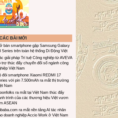
CÁC BÀI MỚI
ở bán smartphone gập Samsung Galaxy
 Series trên toàn hệ thống Di Động Việt
c giải pháp Trí tuệ Công nghiệp từ AVEVA
 trợ thúc đẩy chuyển đổi số ngành công
ghiệp Việt Nam
ộ đôi smartphone Xiaomi REDMI 17
ries với pin 7.500mAh ra mắt thị trường
iệt Nam
onfolks ra mắt tại Việt Nam thúc đẩy
nh trình của các thương hiệu Việt vươn
ầm ASEAN
ibaba.com ra mắt nền tảng AI tác nhân
ho doanh nghiệp Accio Work ở Việt Nam