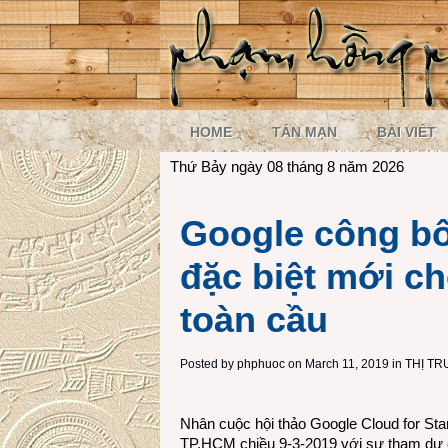
HOME
TẢN MẠN
BÀI VIẾT
Thứ Bảy ngày 08 tháng 8 năm 2026
Google công bố
đặc biệt mới cho
toàn cầu
Posted by
phphuoc
on March 11, 2019 in
THỊ T
Nhân cuộc hội thảo Google Cloud for Sta
TP.HCM chiều 9-3-2019 với sự tham dự củ