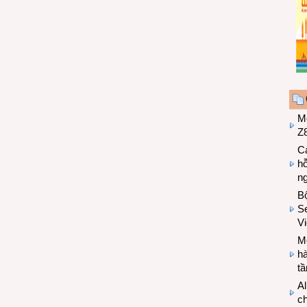
M
Z8
Cá
hỗ
n
B
Se
V
Mo
hà
t
Al
c