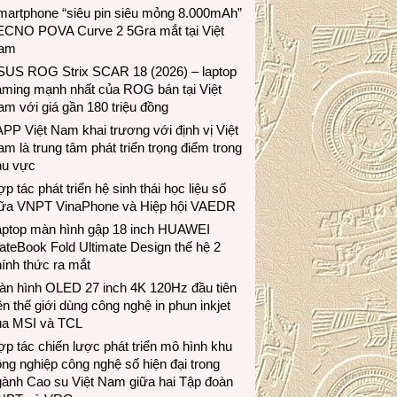
martphone “siêu pin siêu mỏng 8.000mAh”
ECNO POVA Curve 2 5Gra mắt tại Việt
am
SUS ROG Strix SCAR 18 (2026) – laptop
aming mạnh nhất của ROG bán tại Việt
m với giá gần 180 triệu đồng
PP Việt Nam khai trương với định vị Việt
m là trung tâm phát triển trọng điểm trong
hu vực
p tác phát triển hệ sinh thái học liệu số
iữa VNPT VinaPhone và Hiệp hội VAEDR
aptop màn hình gập 18 inch HUAWEI
teBook Fold Ultimate Design thế hệ 2
ính thức ra mắt
àn hình OLED 27 inch 4K 120Hz đầu tiên
ên thế giới dùng công nghệ in phun inkjet
ủa MSI và TCL
p tác chiến lược phát triển mô hình khu
ng nghiệp công nghệ số hiện đại trong
gành Cao su Việt Nam giữa hai Tập đoàn