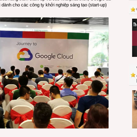
 dành cho các công ty khởi nghiệp sáng tạo (start-up)
trình
hỗ
trợ
đặc
biệt
mới
cho
start-
up
Việt
tiến
ra
toàn
cầu