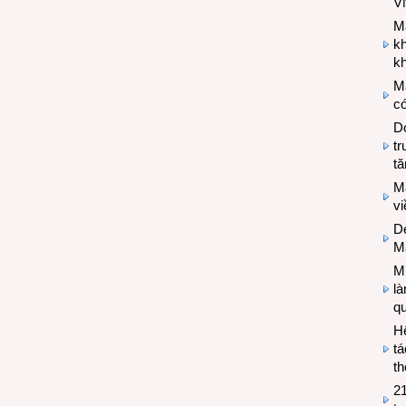
V
M
k
kh
M
có
Do
tr
tă
M
v
De
M
Mi
l
q
H
tá
th
2