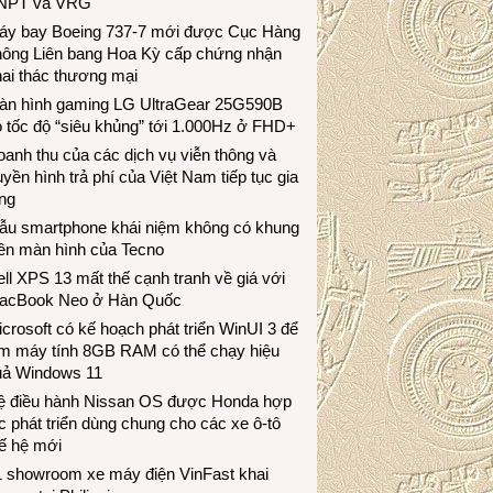
NPT và VRG
áy bay Boeing 737-7 mới được Cục Hàng
hông Liên bang Hoa Kỳ cấp chứng nhận
ai thác thương mại
àn hình gaming LG UltraGear 25G590B
 tốc độ “siêu khủng” tới 1.000Hz ở FHD+
anh thu của các dịch vụ viễn thông và
uyền hình trả phí của Việt Nam tiếp tục gia
ng
ẫu smartphone khái niệm không có khung
iền màn hình của Tecno
ll XPS 13 mất thế cạnh tranh về giá với
acBook Neo ở Hàn Quốc
crosoft có kế hoạch phát triển WinUI 3 để
àm máy tính 8GB RAM có thể chạy hiệu
uả Windows 11
ệ điều hành Nissan OS được Honda hợp
c phát triển dùng chung cho các xe ô-tô
ế hệ mới
1 showroom xe máy điện VinFast khai