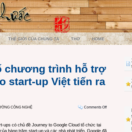
THẾ GIỚI CỦA CHÚNG TA
THƠ
HOME
 chương trình hỗ trợ
 start-up Việt tiến ra
on
RƯỜNG CÔNG NGHỆ
Comments Off
Google
công
rt-ups có chủ đề Journey to Google Cloud tổ chức tại
bố
a hàng trăm start-up và các nhà phát triển, Google đã
chương