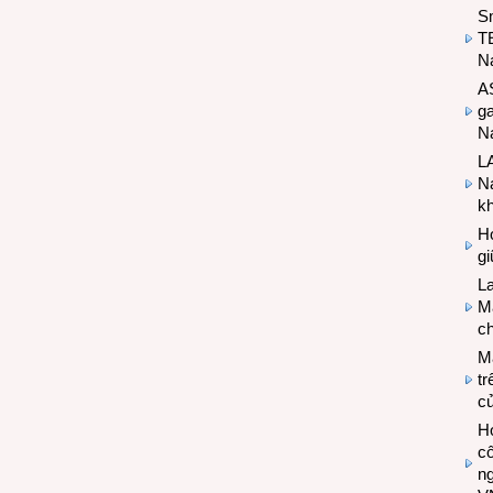
S
T
N
A
g
Na
LA
Na
k
Hợ
g
L
Ma
ch
M
tr
c
Hợ
cô
n