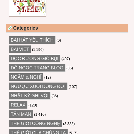
Categories
BÀI HÁT YÊU THÍCH
(6)
BÀI VIẾT
(1,196)
DỌC ĐƯỜNG GIÓ BỤI
(407)
ĐỖ NGỌC TRANG BLOG
(36)
NGẪM & NGHĨ
(12)
NGƯỢC XUÔI DÒNG ĐỜI
(107)
NHẬT KÝ GHI VỘI
(36)
RELAX
(120)
TẢN MẠN
(1,410)
THẾ GIỚI CÔNG NGHỆ
(3,388)
THẾ GIỚI CỦA CHÚNG TA
(517)