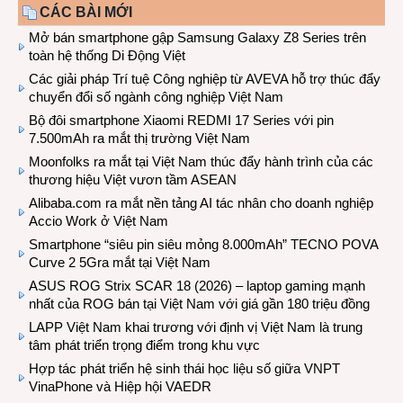
CÁC BÀI MỚI
Mở bán smartphone gập Samsung Galaxy Z8 Series trên
toàn hệ thống Di Động Việt
Các giải pháp Trí tuệ Công nghiệp từ AVEVA hỗ trợ thúc đẩy
chuyển đổi số ngành công nghiệp Việt Nam
Bộ đôi smartphone Xiaomi REDMI 17 Series với pin
7.500mAh ra mắt thị trường Việt Nam
Moonfolks ra mắt tại Việt Nam thúc đẩy hành trình của các
thương hiệu Việt vươn tầm ASEAN
Alibaba.com ra mắt nền tảng AI tác nhân cho doanh nghiệp
Accio Work ở Việt Nam
Smartphone “siêu pin siêu mỏng 8.000mAh” TECNO POVA
Curve 2 5Gra mắt tại Việt Nam
ASUS ROG Strix SCAR 18 (2026) – laptop gaming mạnh
nhất của ROG bán tại Việt Nam với giá gần 180 triệu đồng
LAPP Việt Nam khai trương với định vị Việt Nam là trung
tâm phát triển trọng điểm trong khu vực
Hợp tác phát triển hệ sinh thái học liệu số giữa VNPT
VinaPhone và Hiệp hội VAEDR