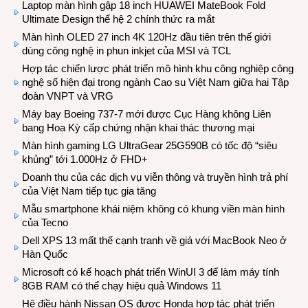
Laptop màn hình gập 18 inch HUAWEI MateBook Fold
Ultimate Design thế hệ 2 chính thức ra mắt
Màn hình OLED 27 inch 4K 120Hz đầu tiên trên thế giới
dùng công nghệ in phun inkjet của MSI và TCL
Hợp tác chiến lược phát triển mô hình khu công nghiệp công
nghệ số hiện đại trong ngành Cao su Việt Nam giữa hai Tập
đoàn VNPT và VRG
Máy bay Boeing 737-7 mới được Cục Hàng không Liên
bang Hoa Kỳ cấp chứng nhận khai thác thương mại
Màn hình gaming LG UltraGear 25G590B có tốc độ “siêu
khủng” tới 1.000Hz ở FHD+
Doanh thu của các dịch vụ viễn thông và truyền hình trả phí
của Việt Nam tiếp tục gia tăng
Mẫu smartphone khái niệm không có khung viền màn hình
của Tecno
Dell XPS 13 mất thế cạnh tranh về giá với MacBook Neo ở
Hàn Quốc
Microsoft có kế hoạch phát triển WinUI 3 để làm máy tính
8GB RAM có thể chạy hiệu quả Windows 11
Hệ điều hành Nissan OS được Honda hợp tác phát triển