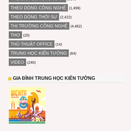
THEO DÒNG CÔNG NGHỆ
(1,499)
THEO DÒNG THỜI SỰ
(2,422)
THỊ TRƯỜNG CÔNG NGHỆ
(4,462)
THƠ
(20)
THỦ THUẬT OFFICE
(14)
TRUNG HỌC KIẾN TƯỜNG
(64)
VIDEO
(240)
GIA ĐÌNH TRUNG HỌC KIẾN TƯỜNG