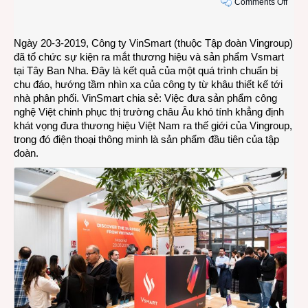
on
Comments Off
Smar
Vsma
Ngày 20-3-2019, Công ty VinSmart (thuộc Tập đoàn Vingroup)
bắt
đã tổ chức sự kiện ra mắt thương hiệu và sản phẩm Vsmart
đầu
tại Tây Ban Nha. Đây là kết quả của một quá trình chuẩn bị
được
chu đáo, hướng tầm nhìn xa của công ty từ khâu thiết kế tới
bán
nhà phân phối. VinSmart chia sẻ: Việc đưa sản phẩm công
tại
nghệ Việt chinh phục thị trường châu Âu khó tính khẳng định
thị
khát vọng đưa thương hiệu Việt Nam ra thế giới của Vingroup,
trườn
trong đó điện thoại thông minh là sản phẩm đầu tiên của tập
Tây
đoàn.
Ban
Nha