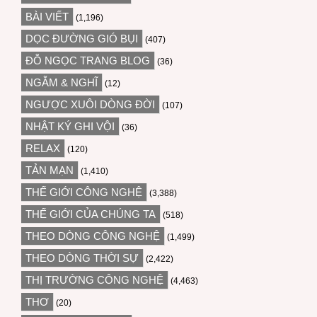
BÀI VIẾT
(1,196)
DỌC ĐƯỜNG GIÓ BỤI
(407)
ĐỖ NGỌC TRANG BLOG
(36)
NGẪM & NGHĨ
(12)
NGƯỢC XUÔI DÒNG ĐỜI
(107)
NHẬT KÝ GHI VỘI
(36)
RELAX
(120)
TẢN MẠN
(1,410)
THẾ GIỚI CÔNG NGHỆ
(3,388)
THẾ GIỚI CỦA CHÚNG TA
(518)
THEO DÒNG CÔNG NGHỆ
(1,499)
THEO DÒNG THỜI SỰ
(2,422)
THỊ TRƯỜNG CÔNG NGHỆ
(4,463)
THƠ
(20)