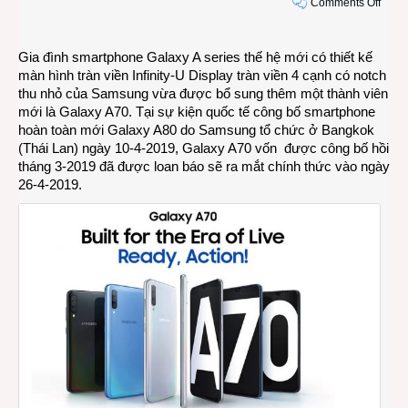
on
Comments Off
Sams
Gala
Gia đình smartphone Galaxy A series thế hệ mới có thiết kế
A70
màn hình tràn viền Infinity-U Display tràn viền 4 cạnh có notch
–
thu nhỏ của Samsung vừa được bổ sung thêm một thành viên
bản
mới là Galaxy A70. Tại sự kiện quốc tế công bố smartphone
nâng
hoàn toàn mới Galaxy A80 do Samsung tổ chức ở Bangkok
cấp
(Thái Lan) ngày 10-4-2019, Galaxy A70 vốn được công bố hồi
đáng
tháng 3-2019 đã được loan báo sẽ ra mắt chính thức vào ngày
giá
26-4-2019.
từ
A50