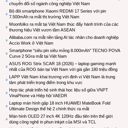
chuyển đổi số ngành công nghiệp Việt Nam
Bộ đôi smartphone Xiaomi REDMI 17 Series với pin
7.500mAh ra mắt thị trường Việt Nam
Moonfolks ra mắt tại Việt Nam thúc đẩy hành trình của các
thương hiệu Việt vươn tầm ASEAN
Alibaba.com ra mắt nền tảng AI tác nhân cho doanh nghiệp
Accio Work ở Việt Nam
Smartphone “siêu pin siêu mỏng 8.000mAh” TECNO POVA
Curve 2 5Gra mắt tại Việt Nam
ASUS ROG Strix SCAR 18 (2026) – laptop gaming mạnh
nhất của ROG bán tại Việt Nam với giá gần 180 triệu đồng
LAPP Việt Nam khai trương với định vị Việt Nam là trung
tâm phát triển trọng điểm trong khu vực
Hợp tác phát triển hệ sinh thái học liệu số giữa VNPT
VinaPhone và Hiệp hội VAEDR
Laptop màn hình gập 18 inch HUAWEI MateBook Fold
Ultimate Design thế hệ 2 chính thức ra mắt
Màn hình OLED 27 inch 4K 120Hz đầu tiên trên thế giới
dùng công nghệ in phun inkjet của MSI và TCL