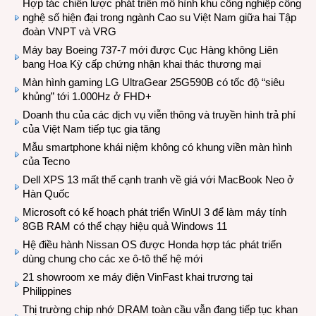
Hợp tác chiến lược phát triển mô hình khu công nghiệp công
nghệ số hiện đại trong ngành Cao su Việt Nam giữa hai Tập
đoàn VNPT và VRG
Máy bay Boeing 737-7 mới được Cục Hàng không Liên
bang Hoa Kỳ cấp chứng nhận khai thác thương mại
Màn hình gaming LG UltraGear 25G590B có tốc độ “siêu
khủng” tới 1.000Hz ở FHD+
Doanh thu của các dịch vụ viễn thông và truyền hình trả phí
của Việt Nam tiếp tục gia tăng
Mẫu smartphone khái niệm không có khung viền màn hình
của Tecno
Dell XPS 13 mất thế cạnh tranh về giá với MacBook Neo ở
Hàn Quốc
Microsoft có kế hoạch phát triển WinUI 3 để làm máy tính
8GB RAM có thể chạy hiệu quả Windows 11
Hệ điều hành Nissan OS được Honda hợp tác phát triển
dùng chung cho các xe ô-tô thế hệ mới
21 showroom xe máy điện VinFast khai trương tại
Philippines
Thị trường chip nhớ DRAM toàn cầu vẫn đang tiếp tục khan