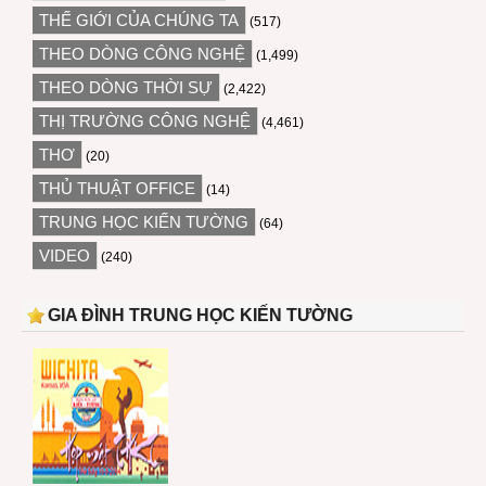
THẾ GIỚI CỦA CHÚNG TA
(517)
THEO DÒNG CÔNG NGHỆ
(1,499)
THEO DÒNG THỜI SỰ
(2,422)
THỊ TRƯỜNG CÔNG NGHỆ
(4,461)
THƠ
(20)
THỦ THUẬT OFFICE
(14)
TRUNG HỌC KIẾN TƯỜNG
(64)
VIDEO
(240)
GIA ĐÌNH TRUNG HỌC KIẾN TƯỜNG