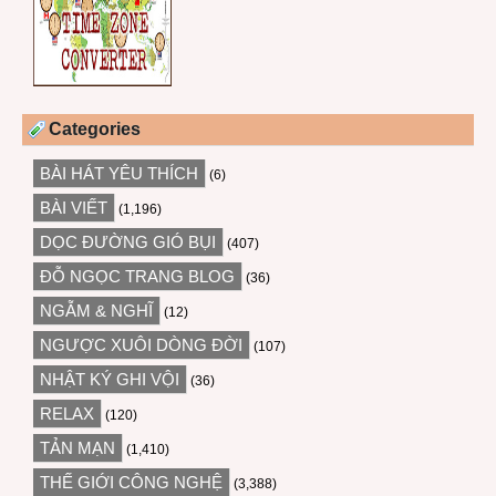
Categories
BÀI HÁT YÊU THÍCH
(6)
BÀI VIẾT
(1,196)
DỌC ĐƯỜNG GIÓ BỤI
(407)
ĐỖ NGỌC TRANG BLOG
(36)
NGẪM & NGHĨ
(12)
NGƯỢC XUÔI DÒNG ĐỜI
(107)
NHẬT KÝ GHI VỘI
(36)
RELAX
(120)
TẢN MẠN
(1,410)
THẾ GIỚI CÔNG NGHỆ
(3,388)