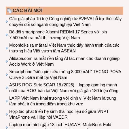
CÁC BÀI MỚI
Các giải pháp Trí tuệ Công nghiệp từ AVEVA hỗ trợ thúc đẩy
chuyển đổi số ngành công nghiệp Việt Nam
Bộ đôi smartphone Xiaomi REDMI 17 Series với pin
7.500mAh ra mắt thị trường Việt Nam
Moonfolks ra mắt tại Việt Nam thúc đẩy hành trình của các
thương hiệu Việt vươn tầm ASEAN
Alibaba.com ra mắt nền tảng AI tác nhân cho doanh nghiệp
Accio Work ở Việt Nam
Smartphone “siêu pin siêu mỏng 8.000mAh” TECNO POVA
Curve 2 5Gra mắt tại Việt Nam
ASUS ROG Strix SCAR 18 (2026) – laptop gaming mạnh
nhất của ROG bán tại Việt Nam với giá gần 180 triệu đồng
LAPP Việt Nam khai trương với định vị Việt Nam là trung
tâm phát triển trọng điểm trong khu vực
Hợp tác phát triển hệ sinh thái học liệu số giữa VNPT
VinaPhone và Hiệp hội VAEDR
Laptop màn hình gập 18 inch HUAWEI MateBook Fold