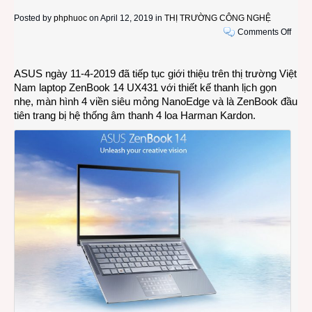
Posted by
phphuoc
on April 12, 2019 in
THỊ TRƯỜNG CÔNG NGHỆ
on
Comments Off
Ra
mắt
ASUS ngày 11-4-2019 đã tiếp tục giới thiệu trên thị trường Việt
ASU
Nam laptop ZenBook 14 UX431 với thiết kế thanh lịch gọn
ZenB
nhẹ, màn hình 4 viền siêu mỏng NanoEdge và là ZenBook đầu
14
tiên trang bị hệ thống âm thanh 4 loa Harman Kardon.
(UX4
4
viền
mỏng
đầu
tiên
trang
bị
4
loa
Harm
Kard