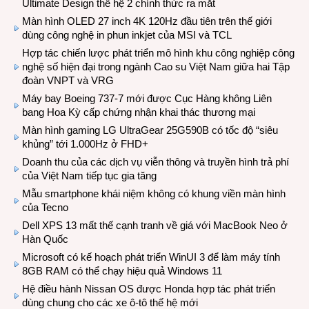
Ultimate Design thế hệ 2 chính thức ra mắt
Màn hình OLED 27 inch 4K 120Hz đầu tiên trên thế giới
dùng công nghệ in phun inkjet của MSI và TCL
Hợp tác chiến lược phát triển mô hình khu công nghiệp công
nghệ số hiện đại trong ngành Cao su Việt Nam giữa hai Tập
đoàn VNPT và VRG
Máy bay Boeing 737-7 mới được Cục Hàng không Liên
bang Hoa Kỳ cấp chứng nhận khai thác thương mại
Màn hình gaming LG UltraGear 25G590B có tốc độ “siêu
khủng” tới 1.000Hz ở FHD+
Doanh thu của các dịch vụ viễn thông và truyền hình trả phí
của Việt Nam tiếp tục gia tăng
Mẫu smartphone khái niệm không có khung viền màn hình
của Tecno
Dell XPS 13 mất thế cạnh tranh về giá với MacBook Neo ở
Hàn Quốc
Microsoft có kế hoạch phát triển WinUI 3 để làm máy tính
8GB RAM có thể chạy hiệu quả Windows 11
Hệ điều hành Nissan OS được Honda hợp tác phát triển
dùng chung cho các xe ô-tô thế hệ mới