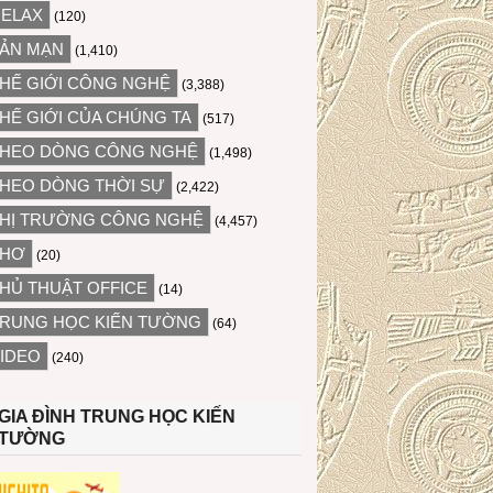
ELAX
(120)
ẢN MẠN
(1,410)
HẾ GIỚI CÔNG NGHỆ
(3,388)
HẾ GIỚI CỦA CHÚNG TA
(517)
HEO DÒNG CÔNG NGHỆ
(1,498)
HEO DÒNG THỜI SỰ
(2,422)
HỊ TRƯỜNG CÔNG NGHỆ
(4,457)
THƠ
(20)
HỦ THUẬT OFFICE
(14)
RUNG HỌC KIẾN TƯỜNG
(64)
IDEO
(240)
GIA ĐÌNH TRUNG HỌC KIẾN
TƯỜNG