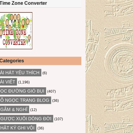
Time Zone Converter
Categories
ÀI HÁT YÊU THÍCH
(6)
ÀI VIẾT
(1,196)
ỌC ĐƯỜNG GIÓ BỤI
(407)
Ỗ NGỌC TRANG BLOG
(36)
GẪM & NGHĨ
(12)
GƯỢC XUÔI DÒNG ĐỜI
(107)
HẬT KÝ GHI VỘI
(36)