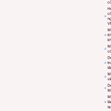
c
Hợ
cô
n
V
M
k
kh
M
có
Do
tr
tă
M
v
De
M
Mi
l
q