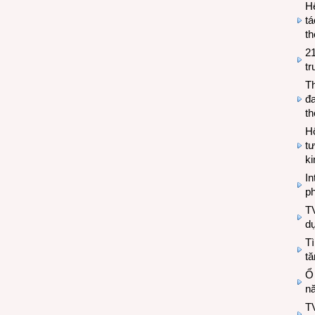
H
tá
th
2
tr
T
đa
t
Hộ
tư
k
In
ph
T
d
Tì
tă
Ổ
n
TV