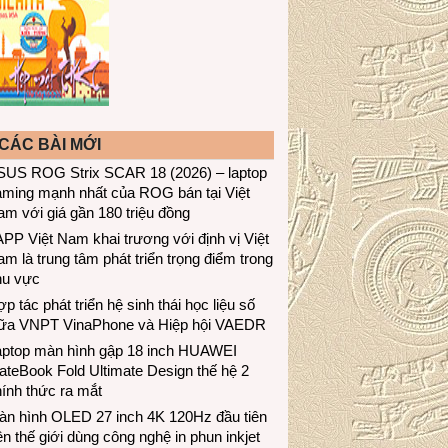
CÁC BÀI MỚI
SUS ROG Strix SCAR 18 (2026) – laptop
aming mạnh nhất của ROG bán tại Việt
m với giá gần 180 triệu đồng
PP Việt Nam khai trương với định vị Việt
m là trung tâm phát triển trọng điểm trong
hu vực
p tác phát triển hệ sinh thái học liệu số
iữa VNPT VinaPhone và Hiệp hội VAEDR
aptop màn hình gập 18 inch HUAWEI
teBook Fold Ultimate Design thế hệ 2
ính thức ra mắt
àn hình OLED 27 inch 4K 120Hz đầu tiên
ên thế giới dùng công nghệ in phun inkjet