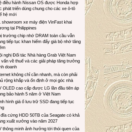
ệ điều hành Nissan OS được Honda hợp
c phát triển dùng chung cho các xe ô-tô
ế hệ mới
1 showroom xe máy điện VinFast khai
ương tại Philippines
hị trường chip nhớ DRAM toàn cầu vẫn
ng tiếp tục khan hiếm đẩy giá bộ nhớ tăng
hêm
i nghị Đối tác Nhà hàng Grab Việt Nam
 vấn về thuế và các giải pháp tăng trưởng
inh doanh
ternet không chỉ cần nhanh, mà còn phải
ủ rộng khắp và ổn định ở mọi góc nhà
V OLED cao cấp được LG lần đầu tiên áp
ụng bảo hành 5 năm ở Việt Nam
nh hình giá ổ lưu trữ SSD đang tiếp tục
ng
 đĩa cứng HDD 50TB của Seagate có khả
ăng xuất xưởng vào năm 2027
 thông minh ảnh hưởng tới thói quen của