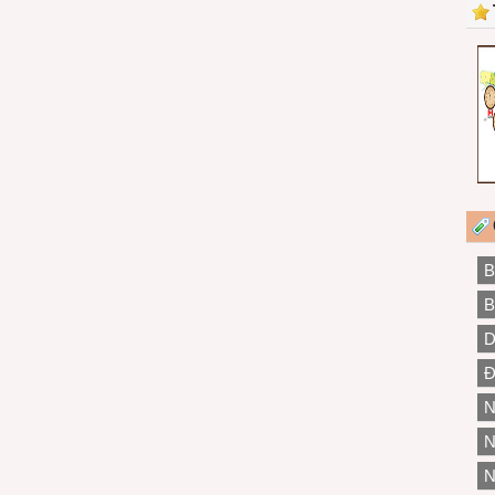
B
B
D
Đ
N
N
N