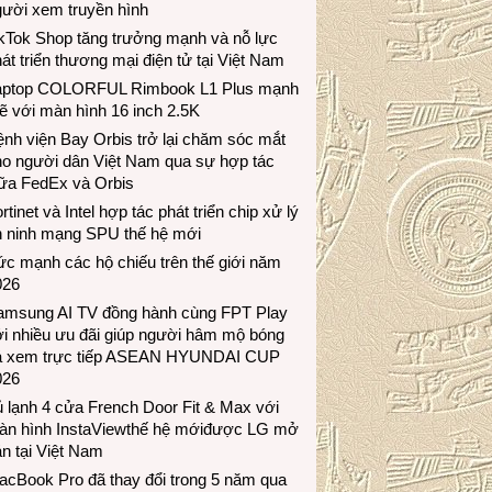
gười xem truyền hình
ikTok Shop tăng trưởng mạnh và nỗ lực
át triển thương mại điện tử tại Việt Nam
aptop COLORFUL Rimbook L1 Plus mạnh
 với màn hình 16 inch 2.5K
nh viện Bay Orbis trở lại chăm sóc mắt
ho người dân Việt Nam qua sự hợp tác
iữa FedEx và Orbis
rtinet và Intel hợp tác phát triển chip xử lý
n ninh mạng SPU thế hệ mới
c mạnh các hộ chiếu trên thế giới năm
026
amsung AI TV đồng hành cùng FPT Play
i nhiều ưu đãi giúp người hâm mộ bóng
á xem trực tiếp ASEAN HYUNDAI CUP
026
 lạnh 4 cửa French Door Fit & Max với
àn hình InstaViewthế hệ mớiđược LG mở
n tại Việt Nam
acBook Pro đã thay đổi trong 5 năm qua