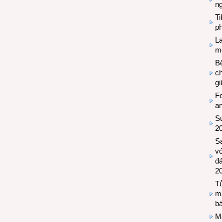
n
T
ph
L
mẽ
Bệ
c
g
Fo
a
Sứ
2
S
vớ
đ
2
Tủ
m
bá
M