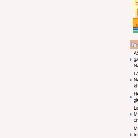
A
g
Na
LA
Na
k
Hợ
g
L
Ma
ch
M
tr