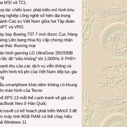
ủa MSI và TCL
p tác chiến lược phát triển mô hình khu
ng nghiệp công nghệ số hiện đại trong
gành Cao su Việt Nam giữa hai Tập đoàn
NPT và VRG
áy bay Boeing 737-7 mới được Cục Hàng
hông Liên bang Hoa Kỳ cấp chứng nhận
ai thác thương mại
àn hình gaming LG UltraGear 25G590B
 tốc độ “siêu khủng” tới 1.000Hz ở FHD+
anh thu của các dịch vụ viễn thông và
uyền hình trả phí của Việt Nam tiếp tục gia
ng
ẫu smartphone khái niệm không có khung
iền màn hình của Tecno
ll XPS 13 mất thế cạnh tranh về giá với
acBook Neo ở Hàn Quốc
crosoft có kế hoạch phát triển WinUI 3 để
àm máy tính 8GB RAM có thể chạy hiệu
uả Windows 11