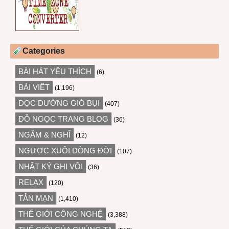
Categories
BÀI HÁT YÊU THÍCH
(6)
BÀI VIẾT
(1,196)
DỌC ĐƯỜNG GIÓ BỤI
(407)
ĐỖ NGỌC TRANG BLOG
(36)
NGẪM & NGHĨ
(12)
NGƯỢC XUÔI DÒNG ĐỜI
(107)
NHẬT KÝ GHI VỘI
(36)
RELAX
(120)
TẢN MẠN
(1,410)
THẾ GIỚI CÔNG NGHỆ
(3,388)