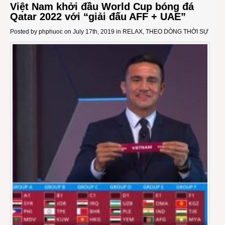
Việt Nam khởi đầu World Cup bóng đá
Qatar 2022 với “giải đấu AFF + UAE”
Posted by
phphuoc
on July 17th, 2019 in
RELAX
,
THEO DÒNG THỜI SỰ