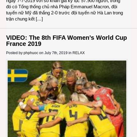
ngày 7-7-2019 với số khán giả kỷ lục 57.900 người, trong
đó có Tổng thống chủ nhà Pháp Emmanuel Macron, đội
tuyển nữ Mỹ đã thắng 2-0 trước đội tuyển nữ Hà Lan trong
trận chung kết […]
VIDEO: The 8th FIFA Women’s World Cup
France 2019
Posted by
phphuoc
on July 7th, 2019 in
RELAX