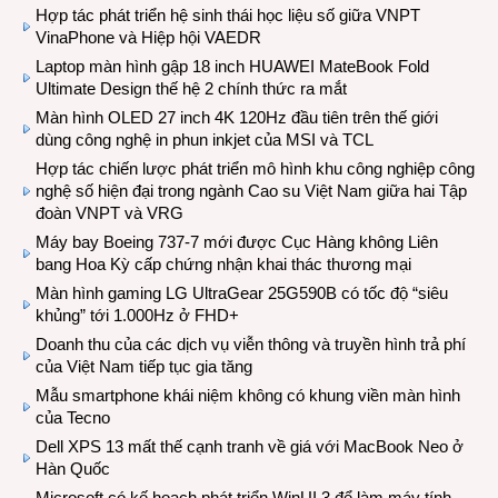
Hợp tác phát triển hệ sinh thái học liệu số giữa VNPT
VinaPhone và Hiệp hội VAEDR
Laptop màn hình gập 18 inch HUAWEI MateBook Fold
Ultimate Design thế hệ 2 chính thức ra mắt
Màn hình OLED 27 inch 4K 120Hz đầu tiên trên thế giới
dùng công nghệ in phun inkjet của MSI và TCL
Hợp tác chiến lược phát triển mô hình khu công nghiệp công
nghệ số hiện đại trong ngành Cao su Việt Nam giữa hai Tập
đoàn VNPT và VRG
Máy bay Boeing 737-7 mới được Cục Hàng không Liên
bang Hoa Kỳ cấp chứng nhận khai thác thương mại
Màn hình gaming LG UltraGear 25G590B có tốc độ “siêu
khủng” tới 1.000Hz ở FHD+
Doanh thu của các dịch vụ viễn thông và truyền hình trả phí
của Việt Nam tiếp tục gia tăng
Mẫu smartphone khái niệm không có khung viền màn hình
của Tecno
Dell XPS 13 mất thế cạnh tranh về giá với MacBook Neo ở
Hàn Quốc
Microsoft có kế hoạch phát triển WinUI 3 để làm máy tính