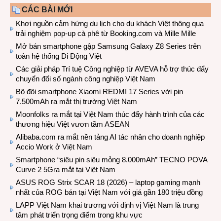
CÁC BÀI MỚI
Khơi nguồn cảm hứng du lịch cho du khách Việt thông qua
trải nghiệm pop-up cà phê từ Booking.com và Mille Mille
Mở bán smartphone gập Samsung Galaxy Z8 Series trên
toàn hệ thống Di Động Việt
Các giải pháp Trí tuệ Công nghiệp từ AVEVA hỗ trợ thúc đẩy
chuyển đổi số ngành công nghiệp Việt Nam
Bộ đôi smartphone Xiaomi REDMI 17 Series với pin
7.500mAh ra mắt thị trường Việt Nam
Moonfolks ra mắt tại Việt Nam thúc đẩy hành trình của các
thương hiệu Việt vươn tầm ASEAN
Alibaba.com ra mắt nền tảng AI tác nhân cho doanh nghiệp
Accio Work ở Việt Nam
Smartphone “siêu pin siêu mỏng 8.000mAh” TECNO POVA
Curve 2 5Gra mắt tại Việt Nam
ASUS ROG Strix SCAR 18 (2026) – laptop gaming mạnh
nhất của ROG bán tại Việt Nam với giá gần 180 triệu đồng
LAPP Việt Nam khai trương với định vị Việt Nam là trung
tâm phát triển trọng điểm trong khu vực