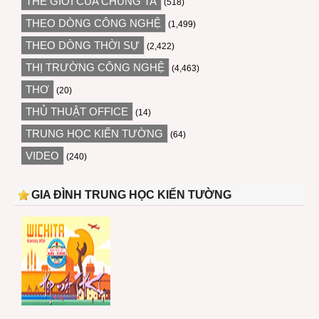
THẾ GIỚI CỦA CHÚNG TA
(518)
THEO DÒNG CÔNG NGHỆ
(1,499)
THEO DÒNG THỜI SỰ
(2,422)
THỊ TRƯỜNG CÔNG NGHỆ
(4,463)
THƠ
(20)
THỦ THUẬT OFFICE
(14)
TRUNG HỌC KIẾN TƯỜNG
(64)
VIDEO
(240)
GIA ĐÌNH TRUNG HỌC KIẾN TƯỜNG