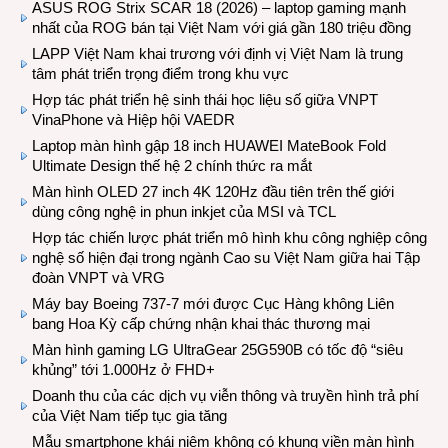
ASUS ROG Strix SCAR 18 (2026) – laptop gaming mạnh
nhất của ROG bán tại Việt Nam với giá gần 180 triệu đồng
LAPP Việt Nam khai trương với định vị Việt Nam là trung
tâm phát triển trọng điểm trong khu vực
Hợp tác phát triển hệ sinh thái học liệu số giữa VNPT
VinaPhone và Hiệp hội VAEDR
Laptop màn hình gập 18 inch HUAWEI MateBook Fold
Ultimate Design thế hệ 2 chính thức ra mắt
Màn hình OLED 27 inch 4K 120Hz đầu tiên trên thế giới
dùng công nghệ in phun inkjet của MSI và TCL
Hợp tác chiến lược phát triển mô hình khu công nghiệp công
nghệ số hiện đại trong ngành Cao su Việt Nam giữa hai Tập
đoàn VNPT và VRG
Máy bay Boeing 737-7 mới được Cục Hàng không Liên
bang Hoa Kỳ cấp chứng nhận khai thác thương mại
Màn hình gaming LG UltraGear 25G590B có tốc độ “siêu
khủng” tới 1.000Hz ở FHD+
Doanh thu của các dịch vụ viễn thông và truyền hình trả phí
của Việt Nam tiếp tục gia tăng
Mẫu smartphone khái niệm không có khung viền màn hình