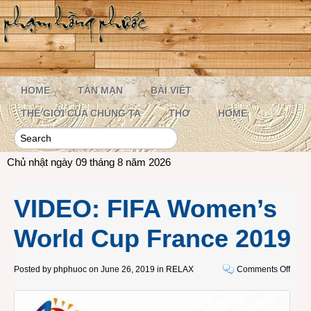
HOME
TẢN MẠN
BÀI VIẾT
THẾ GIỚI CỦA CHÚNG TA
THƠ
HOME
Chủ nhật ngày 09 tháng 8 năm 2026
VIDEO: FIFA Women’s
World Cup France 2019
on
Posted by
phphuoc
on June 26, 2019 in
RELAX
Comments Off
VIDE
FIFA
Wome