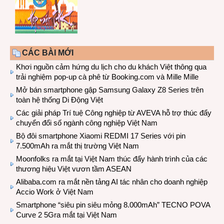
CÁC BÀI MỚI
Khơi nguồn cảm hứng du lịch cho du khách Việt thông qua
trải nghiệm pop-up cà phê từ Booking.com và Mille Mille
Mở bán smartphone gập Samsung Galaxy Z8 Series trên
toàn hệ thống Di Động Việt
Các giải pháp Trí tuệ Công nghiệp từ AVEVA hỗ trợ thúc đẩy
chuyển đổi số ngành công nghiệp Việt Nam
Bộ đôi smartphone Xiaomi REDMI 17 Series với pin
7.500mAh ra mắt thị trường Việt Nam
Moonfolks ra mắt tại Việt Nam thúc đẩy hành trình của các
thương hiệu Việt vươn tầm ASEAN
Alibaba.com ra mắt nền tảng AI tác nhân cho doanh nghiệp
Accio Work ở Việt Nam
Smartphone “siêu pin siêu mỏng 8.000mAh” TECNO POVA
Curve 2 5Gra mắt tại Việt Nam