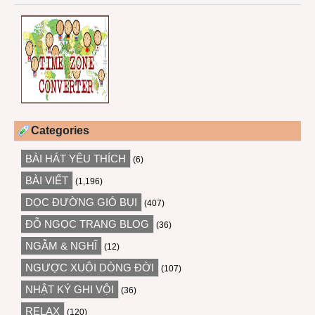
Categories
BÀI HÁT YÊU THÍCH
(6)
BÀI VIẾT
(1,196)
DỌC ĐƯỜNG GIÓ BỤI
(407)
ĐỖ NGỌC TRANG BLOG
(36)
NGẪM & NGHĨ
(12)
NGƯỢC XUÔI DÒNG ĐỜI
(107)
NHẬT KÝ GHI VỘI
(36)
RELAX
(120)