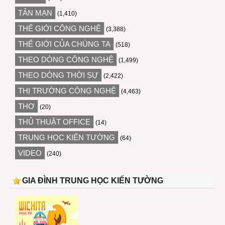
TẢN MẠN
(1,410)
THẾ GIỚI CÔNG NGHỆ
(3,388)
THẾ GIỚI CỦA CHÚNG TA
(518)
THEO DÒNG CÔNG NGHỆ
(1,499)
THEO DÒNG THỜI SỰ
(2,422)
THỊ TRƯỜNG CÔNG NGHỆ
(4,463)
THƠ
(20)
THỦ THUẬT OFFICE
(14)
TRUNG HỌC KIẾN TƯỜNG
(64)
VIDEO
(240)
GIA ĐÌNH TRUNG HỌC KIẾN TƯỜNG