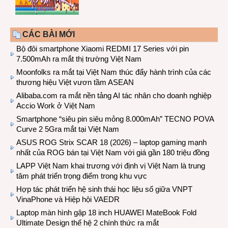
CÁC BÀI MỚI
Bộ đôi smartphone Xiaomi REDMI 17 Series với pin
7.500mAh ra mắt thị trường Việt Nam
Moonfolks ra mắt tại Việt Nam thúc đẩy hành trình của các
thương hiệu Việt vươn tầm ASEAN
Alibaba.com ra mắt nền tảng AI tác nhân cho doanh nghiệp
Accio Work ở Việt Nam
Smartphone “siêu pin siêu mỏng 8.000mAh” TECNO POVA
Curve 2 5Gra mắt tại Việt Nam
ASUS ROG Strix SCAR 18 (2026) – laptop gaming mạnh
nhất của ROG bán tại Việt Nam với giá gần 180 triệu đồng
LAPP Việt Nam khai trương với định vị Việt Nam là trung
tâm phát triển trọng điểm trong khu vực
Hợp tác phát triển hệ sinh thái học liệu số giữa VNPT
VinaPhone và Hiệp hội VAEDR
Laptop màn hình gập 18 inch HUAWEI MateBook Fold
Ultimate Design thế hệ 2 chính thức ra mắt