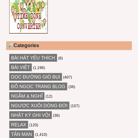
Categories
BÀI HÁT YÊU THÍCH
(6)
BÀI VIẾT
(1,196)
DỌC ĐƯỜNG GIÓ BỤI
(407)
ĐỖ NGỌC TRANG BLOG
(36)
NGẪM & NGHĨ
(12)
NGƯỢC XUÔI DÒNG ĐỜI
(107)
NHẬT KÝ GHI VỘI
(36)
RELAX
(120)
TẢN MẠN
(1,410)