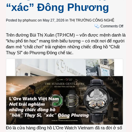
“xác” Đông Phương
Posted by
phphuoc
on May 27, 2026 in
THỊ TRƯỜNG CÔNG NGHỆ
on
Comments Off
VIDE
Trên đường Bùi Thị Xuân (TP.HCM) – vốn được mệnh danh là
L’Ore
“khu phố tin học” mang tính biểu tượng – có một nơi để người
Watc
đam mê “chất chơi” trải nghiệm những chiếc đồng hồ “Chất
Vietn
Thụy Sĩ” do Phương Đông chế tác.
nơi
trải
nghi
nhữn
chiếc
đồng
hồ
“hồn”
Thụy
Sĩ,
“xác”
Đông
Phươ
Đó là cửa hàng đồng hồ L’Ore Watch Vietnam đã ra đời ở số