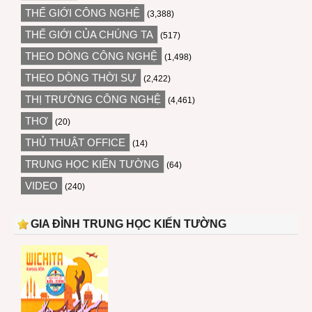
THẾ GIỚI CÔNG NGHỆ
(3,388)
THẾ GIỚI CỦA CHÚNG TA
(517)
THEO DÒNG CÔNG NGHỆ
(1,498)
THEO DÒNG THỜI SỰ
(2,422)
THỊ TRƯỜNG CÔNG NGHỆ
(4,461)
THƠ
(20)
THỦ THUẬT OFFICE
(14)
TRUNG HỌC KIẾN TƯỜNG
(64)
VIDEO
(240)
GIA ĐÌNH TRUNG HỌC KIẾN TƯỜNG