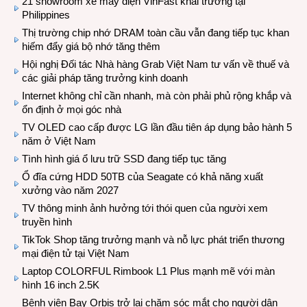
21 showroom xe máy điện VinFast khai trương tại
Philippines
Thị trường chip nhớ DRAM toàn cầu vẫn đang tiếp tục khan
hiếm đẩy giá bộ nhớ tăng thêm
Hội nghị Đối tác Nhà hàng Grab Việt Nam tư vấn về thuế và
các giải pháp tăng trưởng kinh doanh
Internet không chỉ cần nhanh, mà còn phải phủ rộng khắp và
ổn định ở mọi góc nhà
TV OLED cao cấp được LG lần đầu tiên áp dụng bảo hành 5
năm ở Việt Nam
Tình hình giá ổ lưu trữ SSD đang tiếp tục tăng
Ổ đĩa cứng HDD 50TB của Seagate có khả năng xuất
xưởng vào năm 2027
TV thông minh ảnh hưởng tới thói quen của người xem
truyền hình
TikTok Shop tăng trưởng mạnh và nỗ lực phát triển thương
mại điện tử tại Việt Nam
Laptop COLORFUL Rimbook L1 Plus mạnh mẽ với màn
hình 16 inch 2.5K
Bệnh viện Bay Orbis trở lại chăm sóc mắt cho người dân