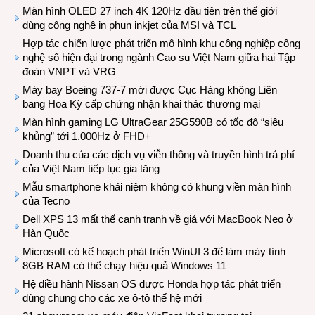
Màn hình OLED 27 inch 4K 120Hz đầu tiên trên thế giới
dùng công nghệ in phun inkjet của MSI và TCL
Hợp tác chiến lược phát triển mô hình khu công nghiệp công
nghệ số hiện đại trong ngành Cao su Việt Nam giữa hai Tập
đoàn VNPT và VRG
Máy bay Boeing 737-7 mới được Cục Hàng không Liên
bang Hoa Kỳ cấp chứng nhận khai thác thương mại
Màn hình gaming LG UltraGear 25G590B có tốc độ “siêu
khủng” tới 1.000Hz ở FHD+
Doanh thu của các dịch vụ viễn thông và truyền hình trả phí
của Việt Nam tiếp tục gia tăng
Mẫu smartphone khái niệm không có khung viền màn hình
của Tecno
Dell XPS 13 mất thế cạnh tranh về giá với MacBook Neo ở
Hàn Quốc
Microsoft có kế hoạch phát triển WinUI 3 để làm máy tính
8GB RAM có thể chạy hiệu quả Windows 11
Hệ điều hành Nissan OS được Honda hợp tác phát triển
dùng chung cho các xe ô-tô thế hệ mới