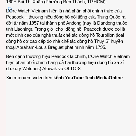
160E Bùi Thị Xuân (Phường Bến Thành, TP.HCM).
L’Ore Watch Vietnam hiện là nhà phân phối chính thức của
Peacock – thương hiệu đồng hồ nổi tiếng của Trung Quốc ra
đời từ năm 1957 tại thành phố Andong (nay là Dandong thuộc
tỉnh Liaoning). Trong giới chơi đồng hồ, Peacock được coi là
một đỉnh cao của nghệ thuật chế tác đồng hồ Tourbillon (loại
đồng hồ cơ cao cấp do nhà chế tác đồng hồ Thụy Sĩ huyền
thoại Abraham-Louis Breguet phát minh năm 1795.
Bên cạnh thương hiệu Peacock là chính, L’Ore Watch Vietnam
hiện phân phối chính hãng cả hai thương hiệu đồng hồ xa xỉ
(Luxury Watches) Atowak và OLTO-8.
Xin mời xem video trên
kênh YouTube Tech.MediaOnline