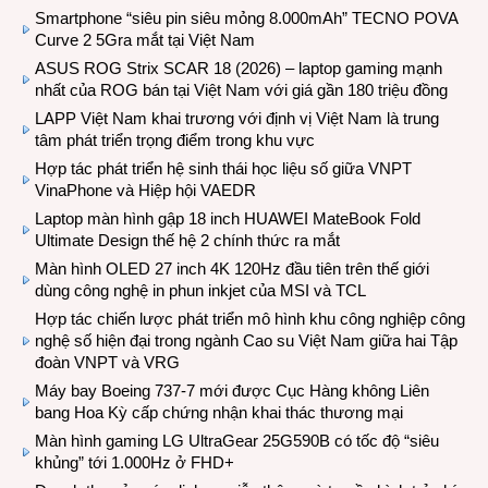
Smartphone “siêu pin siêu mỏng 8.000mAh” TECNO POVA
Curve 2 5Gra mắt tại Việt Nam
ASUS ROG Strix SCAR 18 (2026) – laptop gaming mạnh
nhất của ROG bán tại Việt Nam với giá gần 180 triệu đồng
LAPP Việt Nam khai trương với định vị Việt Nam là trung
tâm phát triển trọng điểm trong khu vực
Hợp tác phát triển hệ sinh thái học liệu số giữa VNPT
VinaPhone và Hiệp hội VAEDR
Laptop màn hình gập 18 inch HUAWEI MateBook Fold
Ultimate Design thế hệ 2 chính thức ra mắt
Màn hình OLED 27 inch 4K 120Hz đầu tiên trên thế giới
dùng công nghệ in phun inkjet của MSI và TCL
Hợp tác chiến lược phát triển mô hình khu công nghiệp công
nghệ số hiện đại trong ngành Cao su Việt Nam giữa hai Tập
đoàn VNPT và VRG
Máy bay Boeing 737-7 mới được Cục Hàng không Liên
bang Hoa Kỳ cấp chứng nhận khai thác thương mại
Màn hình gaming LG UltraGear 25G590B có tốc độ “siêu
khủng” tới 1.000Hz ở FHD+