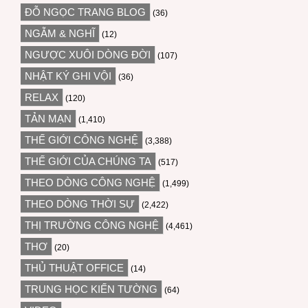
ĐỖ NGỌC TRANG BLOG
(36)
NGẪM & NGHĨ
(12)
NGƯỢC XUÔI DÒNG ĐỜI
(107)
NHẬT KÝ GHI VỘI
(36)
RELAX
(120)
TẢN MẠN
(1,410)
THẾ GIỚI CÔNG NGHỆ
(3,388)
THẾ GIỚI CỦA CHÚNG TA
(517)
THEO DÒNG CÔNG NGHỆ
(1,499)
THEO DÒNG THỜI SỰ
(2,422)
THỊ TRƯỜNG CÔNG NGHỆ
(4,461)
THƠ
(20)
THỦ THUẬT OFFICE
(14)
TRUNG HỌC KIẾN TƯỜNG
(64)