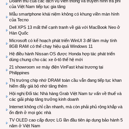
Doanh thu của các dịch vụ viễn thông và truyền hình trả phí
của Việt Nam tiếp tục gia tăng
Mẫu smartphone khái niệm không có khung viền màn hình
của Tecno
Dell XPS 13 mất thế cạnh tranh về giá với MacBook Neo ở
Hàn Quốc
Microsoft có kế hoạch phát triển WinUI 3 để làm máy tính
8GB RAM có thể chạy hiệu quả Windows 11
Hệ điều hành Nissan OS được Honda hợp tác phát triển
dùng chung cho các xe ô-tô thế hệ mới
21 showroom xe máy điện VinFast khai trương tại
Philippines
Thị trường chip nhớ DRAM toàn cầu vẫn đang tiếp tục khan
hiếm đẩy giá bộ nhớ tăng thêm
Hội nghị Đối tác Nhà hàng Grab Việt Nam tư vấn về thuế và
các giải pháp tăng trưởng kinh doanh
Internet không chỉ cần nhanh, mà còn phải phủ rộng khắp và
ổn định ở mọi góc nhà
TV OLED cao cấp được LG lần đầu tiên áp dụng bảo hành 5
năm ở Việt Nam