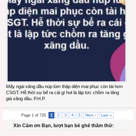
Mấy ngài xăng dầu núp lùm thập diện mai phục còn tài hơn
CSGT. Hễ thời sự bể ra cái gì hot là lập tức chồm ra tăng
giá xăng dầu. P.H.P.
Page 1 of 726
1
2
3
4
5
Next ›
Last »
Xin Cảm ơn Bạn, lượt bạn bè ghé thăm thứ: