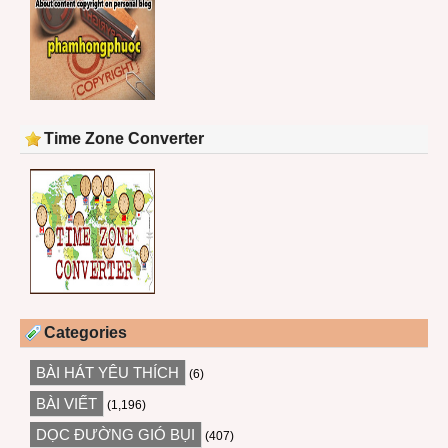
Time Zone Converter
Categories
BÀI HÁT YÊU THÍCH
(6)
BÀI VIẾT
(1,196)
DỌC ĐƯỜNG GIÓ BỤI
(407)