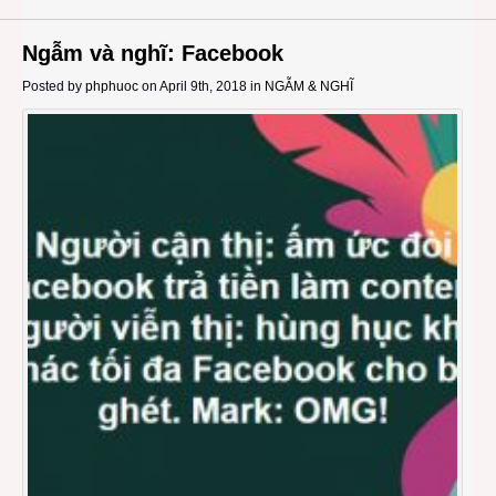
Ngẫm và nghĩ: Facebook
Posted by
phphuoc
on April 9th, 2018 in
NGẪM & NGHĨ