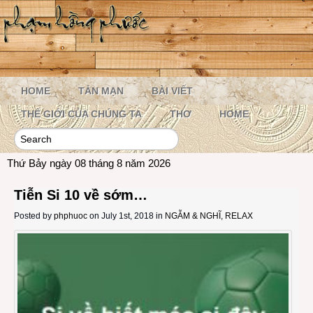
HOME
TẢN MẠN
BÀI VIẾT
THẾ GIỚI CỦA CHÚNG TA
THƠ
HOME
Thứ Bảy ngày 08 tháng 8 năm 2026
Tiễn Si 10 về sớm…
Posted by
phphuoc
on July 1st, 2018 in
NGẪM & NGHĨ
,
RELAX