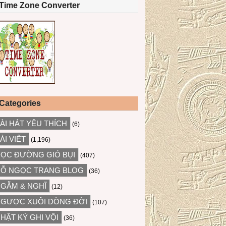
Time Zone Converter
Categories
ÀI HÁT YÊU THÍCH
(6)
ÀI VIẾT
(1,196)
ỌC ĐƯỜNG GIÓ BỤI
(407)
Ỗ NGỌC TRANG BLOG
(36)
GẪM & NGHĨ
(12)
GƯỢC XUÔI DÒNG ĐỜI
(107)
HẬT KÝ GHI VỘI
(36)