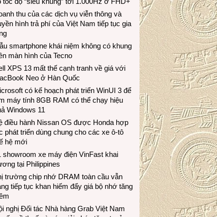
 tốc độ “siêu khủng” tới 1.000Hz ở FHD+
anh thu của các dịch vụ viễn thông và
uyền hình trả phí của Việt Nam tiếp tục gia
ng
ẫu smartphone khái niệm không có khung
iền màn hình của Tecno
ll XPS 13 mất thế cạnh tranh về giá với
acBook Neo ở Hàn Quốc
crosoft có kế hoạch phát triển WinUI 3 để
àm máy tính 8GB RAM có thể chạy hiệu
uả Windows 11
ệ điều hành Nissan OS được Honda hợp
c phát triển dùng chung cho các xe ô-tô
ế hệ mới
1 showroom xe máy điện VinFast khai
ương tại Philippines
hị trường chip nhớ DRAM toàn cầu vẫn
ng tiếp tục khan hiếm đẩy giá bộ nhớ tăng
hêm
i nghị Đối tác Nhà hàng Grab Việt Nam