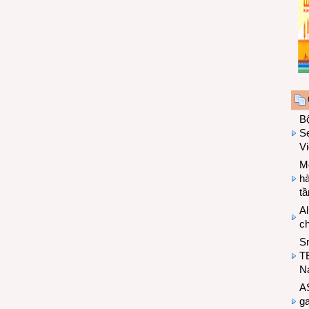
B
Se
V
Mo
hà
t
Al
c
S
T
N
A
g