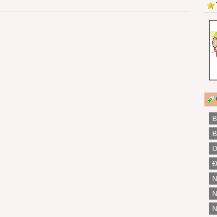
B
B
D
Đ
N
N
N