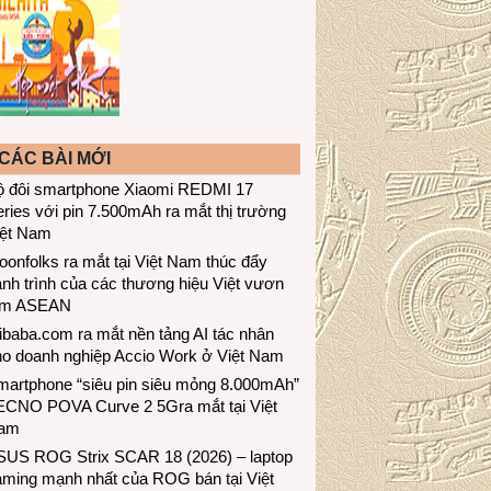
CÁC BÀI MỚI
ộ đôi smartphone Xiaomi REDMI 17
ries với pin 7.500mAh ra mắt thị trường
iệt Nam
onfolks ra mắt tại Việt Nam thúc đẩy
nh trình của các thương hiệu Việt vươn
ầm ASEAN
ibaba.com ra mắt nền tảng AI tác nhân
ho doanh nghiệp Accio Work ở Việt Nam
martphone “siêu pin siêu mỏng 8.000mAh”
ECNO POVA Curve 2 5Gra mắt tại Việt
am
SUS ROG Strix SCAR 18 (2026) – laptop
aming mạnh nhất của ROG bán tại Việt