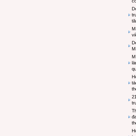
có
Do
tr
tă
M
v
De
M
Mi
l
q
H
tá
th
2
tr
T
đa
t
Hộ