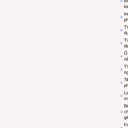
tư
k
In
ph
T
d
Tì
tă
Ổ
n
TV
n
T
ph
L
mẽ
Bệ
c
g
Fo