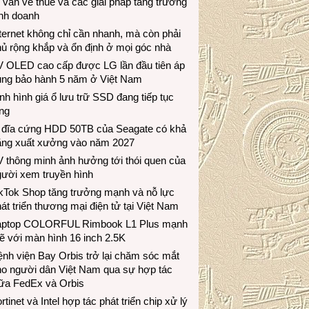
 vấn về thuế và các giải pháp tăng trưởng
inh doanh
ternet không chỉ cần nhanh, mà còn phải
ủ rộng khắp và ổn định ở mọi góc nhà
V OLED cao cấp được LG lần đầu tiên áp
ụng bảo hành 5 năm ở Việt Nam
nh hình giá ổ lưu trữ SSD đang tiếp tục
ng
 đĩa cứng HDD 50TB của Seagate có khả
ăng xuất xưởng vào năm 2027
 thông minh ảnh hưởng tới thói quen của
gười xem truyền hình
ikTok Shop tăng trưởng mạnh và nỗ lực
át triển thương mại điện tử tại Việt Nam
aptop COLORFUL Rimbook L1 Plus mạnh
 với màn hình 16 inch 2.5K
nh viện Bay Orbis trở lại chăm sóc mắt
ho người dân Việt Nam qua sự hợp tác
iữa FedEx và Orbis
rtinet và Intel hợp tác phát triển chip xử lý