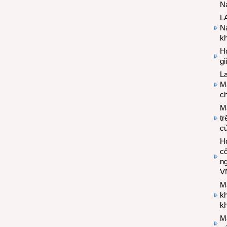
Na
LA
Na
k
Hợ
g
L
Ma
ch
M
tr
c
Hợ
cô
n
V
M
k
kh
M