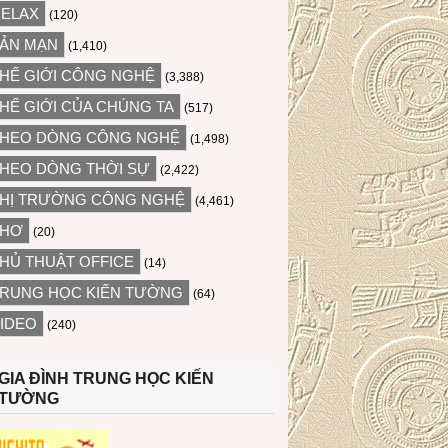
ELAX
(120)
ẢN MẠN
(1,410)
HẾ GIỚI CÔNG NGHỆ
(3,388)
HẾ GIỚI CỦA CHÚNG TA
(517)
HEO DÒNG CÔNG NGHỆ
(1,498)
HEO DÒNG THỜI SỰ
(2,422)
HỊ TRƯỜNG CÔNG NGHỆ
(4,461)
THƠ
(20)
HỦ THUẬT OFFICE
(14)
RUNG HỌC KIẾN TƯỜNG
(64)
IDEO
(240)
GIA ĐÌNH TRUNG HỌC KIẾN
TƯỜNG