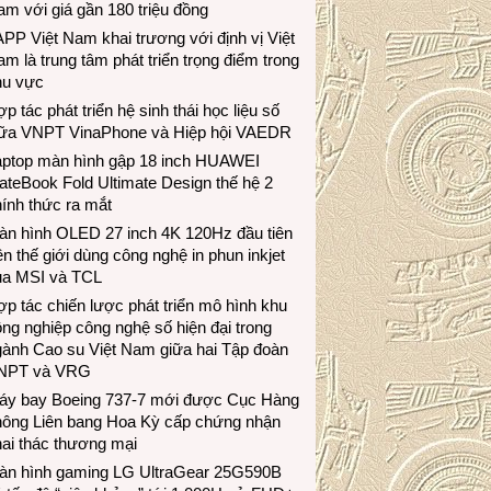
m với giá gần 180 triệu đồng
PP Việt Nam khai trương với định vị Việt
m là trung tâm phát triển trọng điểm trong
hu vực
p tác phát triển hệ sinh thái học liệu số
iữa VNPT VinaPhone và Hiệp hội VAEDR
aptop màn hình gập 18 inch HUAWEI
teBook Fold Ultimate Design thế hệ 2
ính thức ra mắt
àn hình OLED 27 inch 4K 120Hz đầu tiên
ên thế giới dùng công nghệ in phun inkjet
ủa MSI và TCL
p tác chiến lược phát triển mô hình khu
ng nghiệp công nghệ số hiện đại trong
gành Cao su Việt Nam giữa hai Tập đoàn
NPT và VRG
áy bay Boeing 737-7 mới được Cục Hàng
hông Liên bang Hoa Kỳ cấp chứng nhận
ai thác thương mại
àn hình gaming LG UltraGear 25G590B