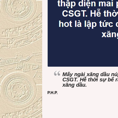
Mấy ngài xăng dầu nú
CSGT. Hễ thời sự bể ra
xăng dầu.
P.H.P.