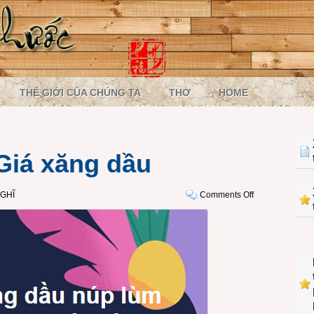
THẾ GIỚI CỦA CHÚNG TA
THƠ
HOME
Giá xăng dầu
on
GHĨ
Comments Off
Ngẫm
và
nghĩ:
Giá
xăng
dầu