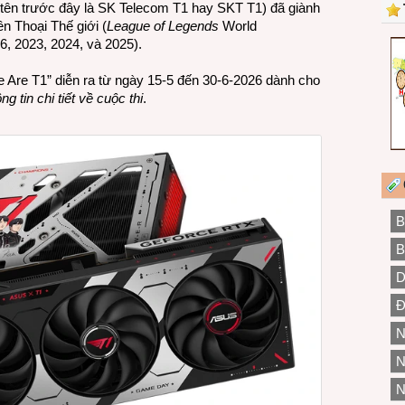
tên trước đây là SK Telecom T1 hay SKT T1) đã giành
và
n Thoại Thế giới (
League of Legends
World
RTX
6, 2023, 2024, và 2025).
5060
Ti
 Are T1” diễn ra từ ngày 15-5 đến 30-6-2026 dành cho
ng tin chi tiết về cuộc thi
.
B
B
D
Đ
N
N
N