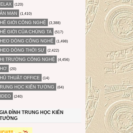
ELAX
(120)
ẢN MẠN
(1,410)
HẾ GIỚI CÔNG NGHỆ
(3,388)
HẾ GIỚI CỦA CHÚNG TA
(517)
HEO DÒNG CÔNG NGHỆ
(1,498)
HEO DÒNG THỜI SỰ
(2,422)
HỊ TRƯỜNG CÔNG NGHỆ
(4,456)
THƠ
(20)
HỦ THUẬT OFFICE
(14)
RUNG HỌC KIẾN TƯỜNG
(64)
IDEO
(240)
GIA ĐÌNH TRUNG HỌC KIẾN
TƯỜNG