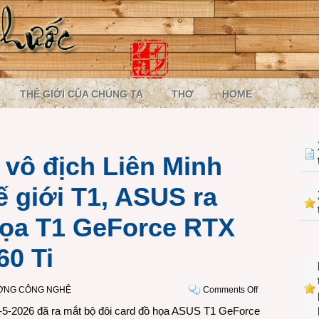
THẾ GIỚI CỦA CHÚNG TA
THƠ
HOME
 vô địch Liên Minh
ế giới T1, ASUS ra
họa T1 GeForce RTX
60 Ti
on
ƯỜNG CÔNG NGHỆ
Comments Off
Hợp
5-2026 đã ra mắt bộ đôi card đồ họa ASUS T1 GeForce
tác