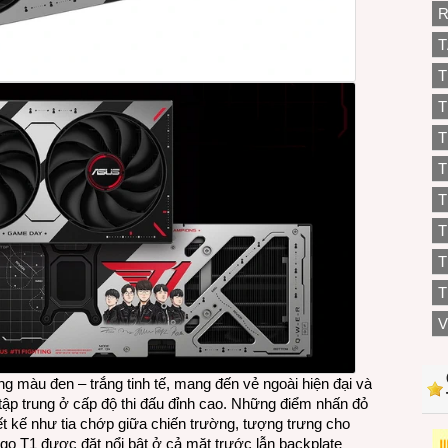
R
T
T
T
T
T
T
T
T
V
 màu đen – trắng tinh tế, mang đến vẻ ngoài hiện đại và
sự tập trung ở cấp độ thi đấu đỉnh cao. Những điểm nhấn đỏ
iết kế như tia chớp giữa chiến trường, tượng trưng cho
o T1 được đặt nổi bật ở cả mặt trước lẫn backplate