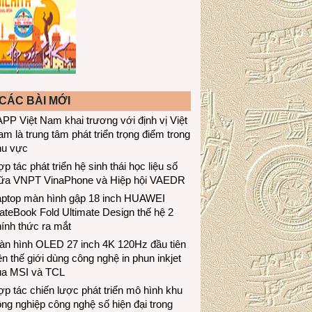
CÁC BÀI MỚI
PP Việt Nam khai trương với định vị Việt
m là trung tâm phát triển trọng điểm trong
hu vực
p tác phát triển hệ sinh thái học liệu số
iữa VNPT VinaPhone và Hiệp hội VAEDR
aptop màn hình gập 18 inch HUAWEI
teBook Fold Ultimate Design thế hệ 2
ính thức ra mắt
àn hình OLED 27 inch 4K 120Hz đầu tiên
ên thế giới dùng công nghệ in phun inkjet
ủa MSI và TCL
p tác chiến lược phát triển mô hình khu
ng nghiệp công nghệ số hiện đại trong