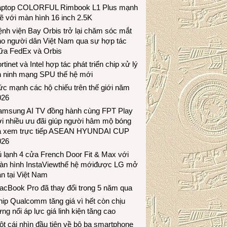
aptop COLORFUL Rimbook L1 Plus mạnh
 với màn hình 16 inch 2.5K
nh viện Bay Orbis trở lại chăm sóc mắt
ho người dân Việt Nam qua sự hợp tác
iữa FedEx và Orbis
rtinet và Intel hợp tác phát triển chip xử lý
n ninh mạng SPU thế hệ mới
c mạnh các hộ chiếu trên thế giới năm
026
amsung AI TV đồng hành cùng FPT Play
i nhiều ưu đãi giúp người hâm mộ bóng
á xem trực tiếp ASEAN HYUNDAI CUP
026
 lạnh 4 cửa French Door Fit & Max với
àn hình InstaViewthế hệ mớiđược LG mở
n tại Việt Nam
acBook Pro đã thay đổi trong 5 năm qua
ip Qualcomm tăng giá vì hết còn chịu
ng nổi áp lực giá linh kiện tăng cao
t cái nhìn đầu tiên về bộ ba smartphone