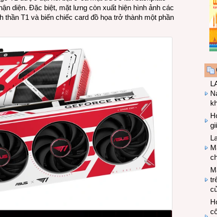
hận diện. Đặc biệt, mặt lưng còn xuất hiện hình ảnh các
nh thần T1 và biến chiếc card đồ họa trở thành một phần
LA
Na
k
Hợ
g
L
Ma
ch
M
tr
c
Hợ
cô