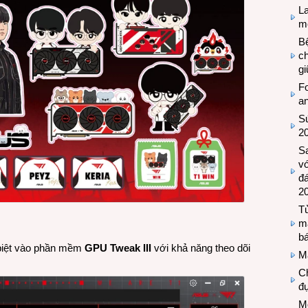
L
mẽ
Bệ
c
g
Fo
a
Sứ
2
S
vớ
đ
2
Tủ
m
bá
 biệt vào phần mềm
GPU Tweak III
với khả năng theo dõi
M
Ch
đự
Mộ