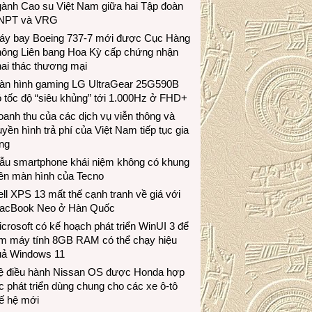
gành Cao su Việt Nam giữa hai Tập đoàn
NPT và VRG
áy bay Boeing 737-7 mới được Cục Hàng
hông Liên bang Hoa Kỳ cấp chứng nhận
ai thác thương mại
àn hình gaming LG UltraGear 25G590B
 tốc độ “siêu khủng” tới 1.000Hz ở FHD+
anh thu của các dịch vụ viễn thông và
uyền hình trả phí của Việt Nam tiếp tục gia
ng
ẫu smartphone khái niệm không có khung
iền màn hình của Tecno
ll XPS 13 mất thế cạnh tranh về giá với
acBook Neo ở Hàn Quốc
crosoft có kế hoạch phát triển WinUI 3 để
àm máy tính 8GB RAM có thể chạy hiệu
uả Windows 11
ệ điều hành Nissan OS được Honda hợp
c phát triển dùng chung cho các xe ô-tô
ế hệ mới