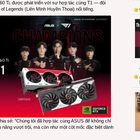
i, được phát triển với sự hợp tác cùng T1 — đội
với
of Legends (Liên Minh Huyền Thoại) nổi tiếng.
đội
vô
địch
Liên
Minh
Huyền
Thoại
thế
giới
T1,
ASUS
ra
mắt
2
card
đồ
họa
T1
ia sẻ: “Chúng tôi đã hợp tác cùng ASUS để không chỉ
GeForce
iệu năng vượt trội, mà còn như một cột mốc đặc biệt dành
RTX
5070