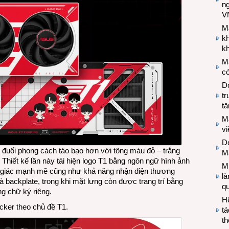
n
V
M
k
kh
M
có
Do
tr
tă
M
v
De
o đuổi phong cách táo bạo hơn với tông màu đỏ – trắng
M
. Thiết kế lần này tái hiện logo T1 bằng ngôn ngữ hình ảnh
Mi
m giác mạnh mẽ cũng như khả năng nhận diện thương
l
à backplate, trong khi mặt lưng còn được trang trí bằng
q
ng chữ ký riêng.
H
ker theo chủ đề T1.
tá
th