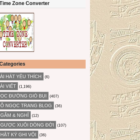
Time Zone Converter
Categories
ÀI HÁT YÊU THÍCH
(6)
ÀI VIẾT
(1,196)
ỌC ĐƯỜNG GIÓ BỤI
(407)
Ỗ NGỌC TRANG BLOG
(36)
GẪM & NGHĨ
(12)
GƯỢC XUÔI DÒNG ĐỜI
(107)
HẬT KÝ GHI VỘI
(36)