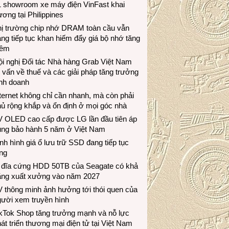
1 showroom xe máy điện VinFast khai
ương tại Philippines
hị trường chip nhớ DRAM toàn cầu vẫn
ng tiếp tục khan hiếm đẩy giá bộ nhớ tăng
hêm
i nghị Đối tác Nhà hàng Grab Việt Nam
 vấn về thuế và các giải pháp tăng trưởng
inh doanh
ternet không chỉ cần nhanh, mà còn phải
ủ rộng khắp và ổn định ở mọi góc nhà
V OLED cao cấp được LG lần đầu tiên áp
ụng bảo hành 5 năm ở Việt Nam
nh hình giá ổ lưu trữ SSD đang tiếp tục
ng
 đĩa cứng HDD 50TB của Seagate có khả
ăng xuất xưởng vào năm 2027
 thông minh ảnh hưởng tới thói quen của
gười xem truyền hình
ikTok Shop tăng trưởng mạnh và nỗ lực
át triển thương mại điện tử tại Việt Nam