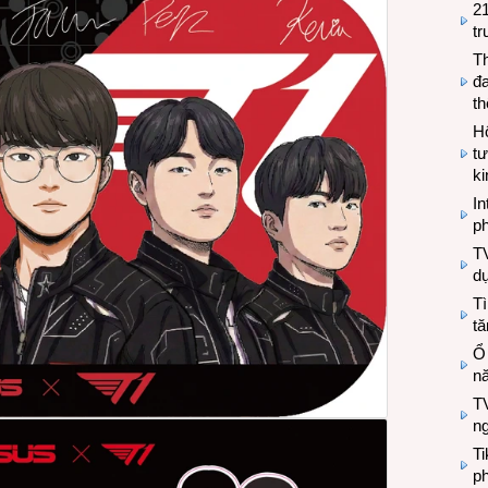
2
tr
T
đa
t
Hộ
tư
k
In
ph
T
d
Tì
tă
Ổ
n
TV
n
T
ph