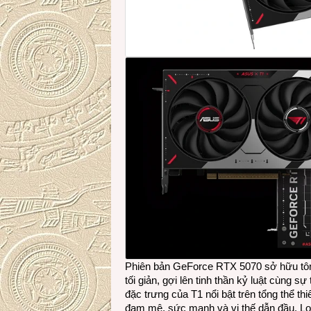
Phiên bản GeForce RTX 5070 sở hữu tông
tối giản, gợi lên tinh thần kỷ luật cùng 
đặc trưng của T1 nổi bật trên tổng thể th
đam mê, sức mạnh và vị thế dẫn đầu. Log