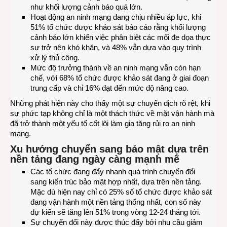
như khối lượng cảnh báo quá lớn.
Hoạt động an ninh mạng đang chịu nhiều áp lực, khi
51% tổ chức được khảo sát báo cáo rằng khối lượng
cảnh báo lớn khiến việc phân biệt các mối đe dọa thực
sự trở nên khó khăn, và 48% vẫn dựa vào quy trình
xử lý thủ công.
Mức độ trưởng thành về an ninh mạng vẫn còn hạn
chế, với 68% tổ chức được khảo sát đang ở giai đoạn
trung cấp và chỉ 16% đạt đến mức độ nâng cao.
Những phát hiện này cho thấy một sự chuyển dịch rõ rệt, khi
sự phức tạp không chỉ là một thách thức về mặt vận hành mà
đã trở thành một yếu tố cốt lõi làm gia tăng rủi ro an ninh
mạng.
Xu hướng chuyển sang bảo mật dựa trên
nền tảng đang ngày càng mạnh mẽ
Các tổ chức đang đẩy nhanh quá trình chuyển đổi
sang kiến ​​trúc bảo mật hợp nhất, dựa trên nền tảng.
Mặc dù hiện nay chỉ có 25% số tổ chức được khảo sát
đang vận hành một nền tảng thống nhất, con số này
dự kiến ​​sẽ tăng lên 51% trong vòng 12-24 tháng tới.
Sự chuyển đổi này được thúc đẩy bởi nhu cầu giảm