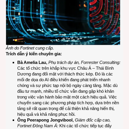
Ảnh do Fortinet cung cấp.
Trích dẫn
ý kiến chuyên gia
:
Bà
Amelia Lau,
Phụ trách
dự án
,
Forrester Consulting:
Các tổ chức trên khắp khu vực Châu Á – Thái Bình
Dương đang đối mặt với thách thức kép. Đó là các
mối đe dọa do AI điều khiển đang phát triển nhanh
chóng và sự phức tạp nội bộ ngày càng tăng. Mặc dù
đầu tư mạnh, nhiều tổ chức vẫn đang gặp khó khăn
trong việc vận hành bảo mật một cách hiệu quả. Việc
chuyển sang các phương pháp tích hợp, dựa trên nền
tảng sẽ rất quan trọng để cải thiện khả năng hiển thị,
hiệu quả và khả năng phục hồi.
Ông
Peerapong Jongvibool,
Giám đốc cấp cao,
Fortinet Đông Nam Á:
Khi các tổ chức tiếp tục đẩy