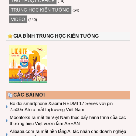
THỦ THUẬT OFFICE
(14)
TRUNG HỌC KIẾN TƯỜNG
(64)
VIDEO
(240)
GIA ĐÌNH TRUNG HỌC KIẾN TƯỜNG
CÁC BÀI MỚI
Bộ đôi smartphone Xiaomi REDMI 17 Series với pin
7.500mAh ra mắt thị trường Việt Nam
Moonfolks ra mắt tại Việt Nam thúc đẩy hành trình của các
thương hiệu Việt vươn tầm ASEAN
Alibaba.com ra mắt nền tảng AI tác nhân cho doanh nghiệp