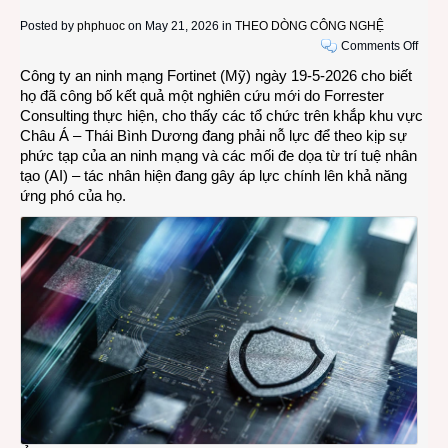
Posted by
phphuoc
on May 21, 2026 in
THEO DÒNG CÔNG NGHỆ
on
Comments Off
Sự
Công ty an ninh mạng Fortinet (Mỹ) ngày 19-5-2026 cho biết
phức
họ đã công bố kết quả một nghiên cứu mới do Forrester
tạp
Consulting thực hiện, cho thấy các tổ chức trên khắp khu vực
của
Châu Á – Thái Bình Dương đang phải nỗ lực để theo kịp sự
an
phức tạp của an ninh mạng và các mối đe dọa từ trí tuệ nhân
ninh
tạo (AI) – tác nhân hiện đang gây áp lực chính lên khả năng
mạng
ứng phó của họ.
và
các
mối
đe
dọa
từ
AI
gây
nguy
hiểm
cho
các
tổ