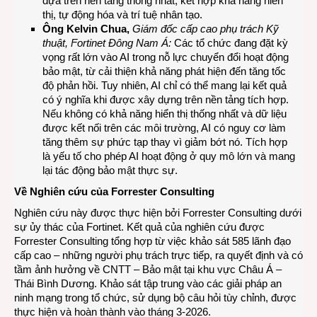
dựa trên nền tảng thống nhất, kết hợp khả năng hiển
thị, tự động hóa và trí tuệ nhân tạo.
Ông
Kelvin Chua,
Giám đốc cấp cao
phụ trách
Kỹ
thuật, Fortinet Đông Nam Á:
Các tổ chức đang đặt kỳ
vọng rất lớn vào AI trong nỗ lực chuyển đổi hoạt động
bảo mật, từ cải thiện khả năng phát hiện đến tăng tốc
độ phản hồi. Tuy nhiên, AI chỉ có thể mang lại kết quả
có ý nghĩa khi được xây dựng trên nền tảng tích hợp.
Nếu không có khả năng hiển thị thống nhất và dữ liệu
được kết nối trên các môi trường, AI có nguy cơ làm
tăng thêm sự phức tạp thay vì giảm bớt nó. Tích hợp
là yếu tố cho phép AI hoạt động ở quy mô lớn và mang
lại tác động bảo mật thực sự.
Về Nghiên cứu
của
Forrester Consulting
Nghiên cứu này được thực hiện bởi Forrester Consulting dưới
sự ủy thác của Fortinet. Kết quả của nghiên cứu được
Forrester Consulting tổng hợp từ việc khảo sát 585 lãnh đạo
cấp cao – những người phụ trách trực tiếp, ra quyết định và có
tầm ảnh hưởng về CNTT – Bảo mật tại khu vực Châu Á –
Thái Bình Dương. Khảo sát tập trung vào các giải pháp an
ninh mạng trong tổ chức, sử dụng bộ câu hỏi tùy chỉnh, được
thực hiện và hoàn thành vào tháng 3-2026.