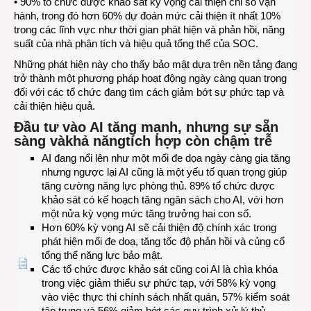
• 90% tổ chức được khảo sát kỳ vọng cải thiện chỉ số vận
hành, trong đó hơn 60% dự đoán mức cải thiện ít nhất 10%
trong các lĩnh vực như thời gian phát hiện và phản hồi, năng
suất của nhà phân tích và hiệu quả tổng thể của SOC.
Những phát hiện này cho thấy bảo mật dựa trên nền tảng đang
trở thành một phương pháp hoạt động ngày càng quan trọng
đối với các tổ chức đang tìm cách giảm bớt sự phức tạp và
cải thiện hiệu quả.
Đầu tư vào AI tăng mạnh, nhưng sự sẵn
sàng và
khả năngtích hợp còn chậm trễ
AI đang nổi lên như một mối đe dọa ngày càng gia tăng
nhưng ngược lại AI cũng là một yếu tố quan trọng giúp
tăng cường năng lực phòng thủ. 89% tổ chức được
khảo sát có kế hoạch tăng ngân sách cho AI, với hơn
một nửa kỳ vọng mức tăng trưởng hai con số.
Hơn 60% kỳ vọng AI sẽ cải thiện độ chính xác trong
phát hiện mối đe doạ, tăng tốc độ phản hồi và củng cố
tổng thể năng lực bảo mật.
Các tổ chức được khảo sát cũng coi AI là chìa khóa
trong việc giảm thiểu sự phức tạp, với 58% kỳ vọng
vào việc thực thi chính sách nhất quán, 57% kiểm soát
tập trung và 56% giảm bớt các quy trình xử lý thủ