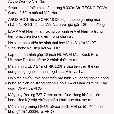
Accio Work ở Việt Nam
Smartphone “siêu pin siêu mỏng 8.000mAh” TECNO POVA
Curve 2 5Gra mắt tại Việt Nam
ASUS ROG Strix SCAR 18 (2026) – laptop gaming mạnh
nhất của ROG bán tại Việt Nam với giá gần 180 triệu đồng
LAPP Việt Nam khai trương với định vị Việt Nam là trung
tâm phát triển trọng điểm trong khu vực
Hợp tác phát triển hệ sinh thái học liệu số giữa VNPT
VinaPhone và Hiệp hội VAEDR
Laptop màn hình gập 18 inch HUAWEI MateBook Fold
Ultimate Design thế hệ 2 chính thức ra mắt
Màn hình OLED 27 inch 4K 120Hz đầu tiên trên thế giới
dùng công nghệ in phun inkjet của MSI và TCL
Hợp tác chiến lược phát triển mô hình khu công nghiệp công
nghệ số hiện đại trong ngành Cao su Việt Nam giữa hai Tập
đoàn VNPT và VRG
Máy bay Boeing 737-7 mới được Cục Hàng không Liên
bang Hoa Kỳ cấp chứng nhận khai thác thương mại
Màn hình gaming LG UltraGear 25G590B có tốc độ “siêu
khủng” tới 1.000Hz ở FHD+