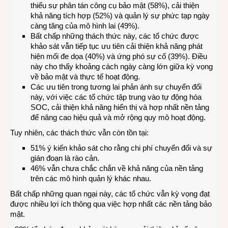
thiểu sự phân tán công cụ bảo mật (58%), cải thiện
khả năng tích hợp (52%) và quản lý sự phức tạp ngày
càng tăng của mô hình lai (49%).
Bất chấp những thách thức này, các tổ chức được
khảo sát vẫn tiếp tục ưu tiên cải thiện khả năng phát
hiện mối đe dọa (40%) và ứng phó sự cố (39%). Điều
này cho thấy khoảng cách ngày càng lớn giữa kỳ vọng
về bảo mật và thực tế hoạt động.
Các ưu tiên trong tương lai phản ánh sự chuyển đổi
này, với việc các tổ chức tập trung vào tự động hóa
SOC, cải thiện khả năng hiển thị và hợp nhất nền tảng
để nâng cao hiệu quả và mở rộng quy mô hoạt động.
Tuy nhiên, các thách thức vẫn còn tồn tại:
51% ý kiến khảo sát cho rằng chi phí chuyển đổi và sự
gián đoạn là rào cản.
46% vẫn chưa chắc chắn về khả năng của nền tảng
trên các mô hình quản lý khác nhau.
Bất chấp những quan ngại này, các tổ chức vẫn kỳ vọng đạt
được nhiều lợi ích thông qua việc hợp nhất các nền tảng bảo
mật.