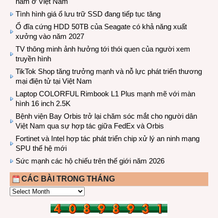
năm ở Việt Nam
Tình hình giá ổ lưu trữ SSD đang tiếp tục tăng
Ổ đĩa cứng HDD 50TB của Seagate có khả năng xuất
xưởng vào năm 2027
TV thông minh ảnh hưởng tới thói quen của người xem
truyền hình
TikTok Shop tăng trưởng mạnh và nỗ lực phát triển thương
mại điện tử tại Việt Nam
Laptop COLORFUL Rimbook L1 Plus mạnh mẽ với màn
hình 16 inch 2.5K
Bệnh viện Bay Orbis trở lại chăm sóc mắt cho người dân
Việt Nam qua sự hợp tác giữa FedEx và Orbis
Fortinet và Intel hợp tác phát triển chip xử lý an ninh mạng
SPU thế hệ mới
Sức mạnh các hộ chiếu trên thế giới năm 2026
CÁC BÀI TRONG THÁNG
CÁC
BÀI
TRONG