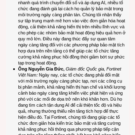
nhanh quá trình chuyển đổi số và áp dụng AI, nhiều tổ
chức đang đánh giá lại cách họ quản lý bảo mật trong
môi trường ngày càng phân tán. Chúng tôi nhận thấy
sự tập trung mạnh mẽ hơn vào việc đơn giản hóa hoạt
động, cải thiện khả năng hiển thị trên nhiều lĩnh vực và
cho phép các nhóm bảo mật hoạt động hiệu quả hơn ở
quy mô lớn. Điều này đang thúc đẩy sự quan tâm
ngày càng tăng đối với các phương pháp bảo mật tích
hợp dựa trên nền tảng có thể giúp các tổ chức tăng
cường khả năng phục hồi đồng thời giảm bớt sự phức
tạp trong hoạt động.
Ông
Nguyễn Gia Đức,
Giám đốc Quốc gia, Fortinet
Việt Nam:
Ngày nay, các tổ chức đang phải đối mặt
với môi trường ngày càng phức tạp, nơi các công cụ
bị phân mảnh, khả năng hiển thị hạn chế và khối lượng
cảnh báo ngày càng tăng khiến việc phát hiện và ứng
phó với các mối đe dọa trở nên khó khăn hơn. Dù họ
đang tìm cách tận dụng AI để cải thiện tốc độ và hiệu
quả, nhưng thường thiếu nền tảng tích hợp để thực
hiện điều đó. Tại Fortinet, chúng tôi đang giúp các tổ
chức đơn giản hóa kiến ​​trúc bảo mật và tăng cường
khả năng phục hồi thông qua phương pháp tiếp cận