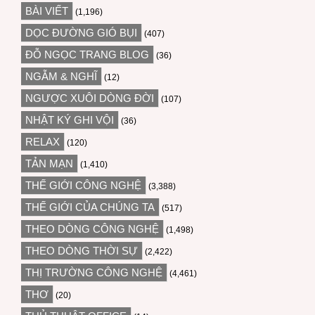
BÀI VIẾT
(1,196)
DỌC ĐƯỜNG GIÓ BỤI
(407)
ĐỖ NGỌC TRANG BLOG
(36)
NGẪM & NGHĨ
(12)
NGƯỢC XUÔI DÒNG ĐỜI
(107)
NHẬT KÝ GHI VỘI
(36)
RELAX
(120)
TẢN MẠN
(1,410)
THẾ GIỚI CÔNG NGHỆ
(3,388)
THẾ GIỚI CỦA CHÚNG TA
(517)
THEO DÒNG CÔNG NGHỆ
(1,498)
THEO DÒNG THỜI SỰ
(2,422)
THỊ TRƯỜNG CÔNG NGHỆ
(4,461)
THƠ
(20)