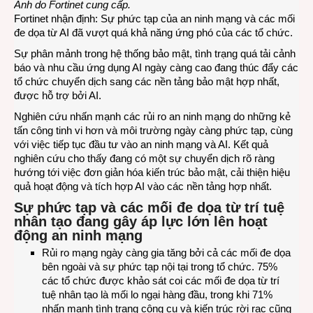
Ảnh do Fortinet cung cấp.
chức
Fortinet nhận định: Sự phức tạp của an ninh mạng và các mối
đe dọa từ AI đã vượt quá khả năng ứng phó của các tổ chức.
Sự phân mảnh trong hệ thống bảo mật, tình trạng quá tải cảnh
báo và nhu cầu ứng dụng AI ngày càng cao đang thúc đẩy các
tổ chức chuyển dịch sang các nền tảng bảo mật hợp nhất,
được hỗ trợ bởi AI.
Nghiên cứu nhấn mạnh các rủi ro an ninh mạng do những kẻ
tấn công tinh vi hơn và môi trường ngày càng phức tạp, cùng
với việc tiếp tục đầu tư vào an ninh mạng và AI. Kết quả
nghiên cứu cho thấy đang có một sự chuyển dịch rõ ràng
hướng tới việc đơn giản hóa kiến ​​trúc bảo mật, cải thiện hiệu
quả hoạt động và tích hợp AI vào các nền tảng hợp nhất.
Sự phức tạp và các mối đe dọa từ trí tuệ
nhân tạo đang gây áp lực lớn lên hoạt
động an ninh mạng
Rủi ro mạng ngày càng gia tăng bởi cả các mối đe dọa
bên ngoài và sự phức tạp nội tại trong tổ chức. 75%
các tổ chức được khảo sát coi các mối đe dọa từ trí
tuệ nhân tạo là mối lo ngại hàng đầu, trong khi 71%
nhấn mạnh tình trạng công cụ và kiến ​​trúc rời rạc cũng