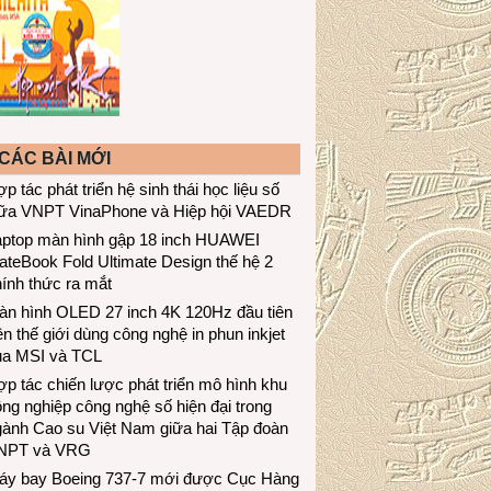
CÁC BÀI MỚI
p tác phát triển hệ sinh thái học liệu số
iữa VNPT VinaPhone và Hiệp hội VAEDR
aptop màn hình gập 18 inch HUAWEI
teBook Fold Ultimate Design thế hệ 2
ính thức ra mắt
àn hình OLED 27 inch 4K 120Hz đầu tiên
ên thế giới dùng công nghệ in phun inkjet
ủa MSI và TCL
p tác chiến lược phát triển mô hình khu
ng nghiệp công nghệ số hiện đại trong
gành Cao su Việt Nam giữa hai Tập đoàn
NPT và VRG
áy bay Boeing 737-7 mới được Cục Hàng