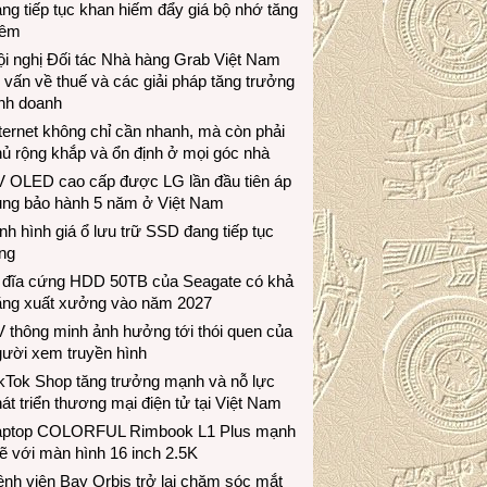
ng tiếp tục khan hiếm đẩy giá bộ nhớ tăng
hêm
i nghị Đối tác Nhà hàng Grab Việt Nam
 vấn về thuế và các giải pháp tăng trưởng
inh doanh
ternet không chỉ cần nhanh, mà còn phải
ủ rộng khắp và ổn định ở mọi góc nhà
V OLED cao cấp được LG lần đầu tiên áp
ụng bảo hành 5 năm ở Việt Nam
nh hình giá ổ lưu trữ SSD đang tiếp tục
ng
 đĩa cứng HDD 50TB của Seagate có khả
ăng xuất xưởng vào năm 2027
 thông minh ảnh hưởng tới thói quen của
gười xem truyền hình
ikTok Shop tăng trưởng mạnh và nỗ lực
át triển thương mại điện tử tại Việt Nam
aptop COLORFUL Rimbook L1 Plus mạnh
 với màn hình 16 inch 2.5K
nh viện Bay Orbis trở lại chăm sóc mắt