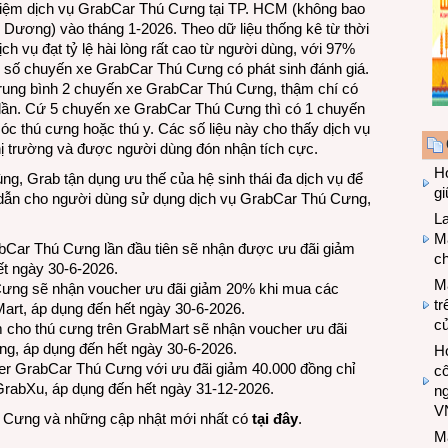
ghiệm dịch vụ GrabCar Thú Cưng tại TP. HCM (không bao
Dương) vào tháng 1-2026. Theo dữ liệu thống kê từ thời
ch vụ đạt tỷ lệ hài lòng rất cao từ người dùng, với 97%
g số chuyến xe GrabCar Thú Cưng có phát sinh đánh giá.
trung bình 2 chuyến xe GrabCar Thú Cưng, thậm chí có
lần. Cứ 5 chuyến xe GrabCar Thú Cưng thì có 1 chuyến
óc thú cưng hoặc thú y. Các số liệu này cho thấy dịch vụ
hị trường và được người dùng đón nhận tích cực.
Hợ
g, Grab tận dụng ưu thế của hệ sinh thái đa dịch vụ để
g
p dẫn cho người dùng sử dụng dịch vụ GrabCar Thú Cưng,
L
Ma
bCar Thú Cưng lần đầu tiên sẽ nhận được ưu đãi giảm
ch
ết ngày 30-6-2026.
M
Cưng sẽ nhận voucher ưu đãi giảm 20% khi mua các
tr
art, áp dụng đến hết ngày 30-6-2026.
c
cho thú cưng trên GrabMart sẽ nhận voucher ưu đãi
g, áp dụng đến hết ngày 30-6-2026.
Hợ
er GrabCar Thú Cưng với ưu đãi giảm 40.000 đồng chỉ
cô
rabXu, áp dụng đến hết ngày 31-12-2026.
n
V
hú Cưng và những cập nhật mới nhất có
tại đây
.
M