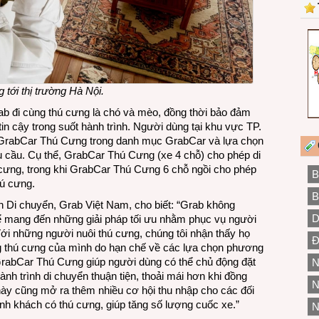
tới thị trường Hà Nội
.
ab đi cùng thú cưng là chó và mèo, đồng thời bảo đảm
tin cậy trong suốt hành trình. Người dùng tại khu vực TP.
 GrabCar Thú Cưng trong danh mục GrabCar và lựa chọn
u cầu. Cụ thể, GrabCar Thú Cưng (xe 4 chỗ) cho phép di
 cưng, trong khi GrabCar Thú Cưng 6 chỗ ngồi cho phép
B
hú cưng.
B
Di chuyển, Grab Việt Nam, cho biết: “Grab không
D
ể mang đến những giải pháp tối ưu nhằm phục vụ người
Với những người nuôi thú cưng, chúng tôi nhận thấy họ
Đ
ng thú cưng của mình do hạn chế về các lựa chọn phương
ụ GrabCar Thú Cưng giúp người dùng có thể chủ động đặt
N
ành trình di chuyển thuận tiện, thoải mái hơn khi đồng
N
này cũng mở ra thêm nhiều cơ hội thu nhập cho các đối
ành khách có thú cưng, giúp tăng số lượng cuốc xe.”
N