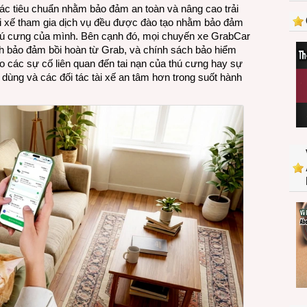
ác tiêu chuẩn nhằm bảo đảm an toàn và nâng cao trải
GrabCar
ài xế tham gia dịch vụ đều được đào tạo nhằm bảo đảm
Thú
hú cưng của mình. Bên cạnh đó, mọi chuyến xe GrabCar
Cưng
 bảo đảm bồi hoàn từ Grab, và chính sách bảo hiểm
ở
o các sự cố liên quan đến tai nạn của thú cưng hay sự
Việt
 dùng và các đối tác tài xế an tâm hơn trong suốt hành
Nam