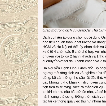
Grab mở rộng dịch vụ GrabCar Thú Cưng 
Dịch vụ hiện áp dụng cho người dùng Gr
các tiêu chí an toàn, chất lượng và đáng 
HCM và Hà Nội có thể tùy chọn dịch vụ
xe ô tô 4 chỗ hoặc 6 chỗ phù hợp với nh
chuyển với tối đa 2 hành khách và 1 thú
di chuyển với tối đa 3 hành khách và 2 t
Bà Nguyễn Hạnh Linh, Giám đốc Bộ phận 
ngừng mở rộng dịch vụ và nghiên cứu đ
dùng, kể cả những nhu cầu rất đặc thù. 
gặp không ít khó khăn khi di chuyển cù
tiện trên thị trường. Việc ra mắt dịch v
xe khi có nhu cầu bất cứ lúc nào, và có h
hành cùng thú cưng. Đồng thời, dịch vụ 
tác tài xế thông qua việc thu hút nhóm h