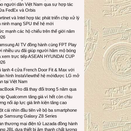
ho người dân Việt Nam qua sự hợp tác
iữa FedEx và Orbis
rtinet và Intel hợp tác phát triển chip xử lý
n ninh mạng SPU thế hệ mới
c mạnh các hộ chiếu trên thế giới năm
026
amsung AI TV đồng hành cùng FPT Play
i nhiều ưu đãi giúp người hâm mộ bóng
á xem trực tiếp ASEAN HYUNDAI CUP
026
 lạnh 4 cửa French Door Fit & Max với
àn hình InstaViewthế hệ mớiđược LG mở
n tại Việt Nam
acBook Pro đã thay đổi trong 5 năm qua
ip Qualcomm tăng giá vì hết còn chịu
ng nổi áp lực giá linh kiện tăng cao
t cái nhìn đầu tiên về bộ ba smartphone
ập Samsung Galaxy Z8 Series
àn thương mại điện tử Lazada đồng hành
ng JBL dưa thiết bị âm thanh chất lượng