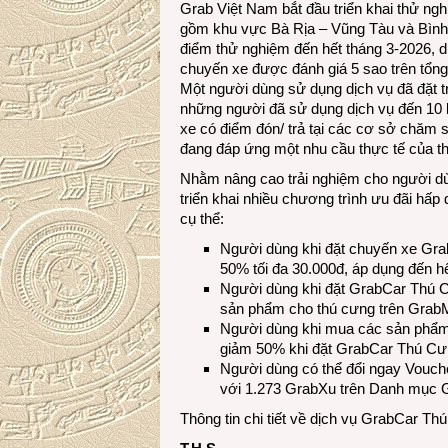
Grab Việt Nam bắt đầu triển khai thử n
gồm khu vực Bà Rịa – Vũng Tàu và Bình 
điểm thử nghiệm đến hết tháng 3-2026, dị
chuyến xe được đánh giá 5 sao trên tổn
Một người dùng sử dụng dịch vụ đã đặt 
những người đã sử dụng dịch vụ đến 10 
xe có điểm đón/ trả tại các cơ sở chăm s
đang đáp ứng một nhu cầu thực tế của t
Nhằm nâng cao trải nghiệm cho người dùn
triển khai nhiều chương trình ưu đãi hấ
cụ thể:
Người dùng khi đặt chuyến xe Gra
50% tối đa 30.000đ, áp dụng đến h
Người dùng khi đặt GrabCar Thú 
sản phẩm cho thú cưng trên GrabM
Người dùng khi mua các sản phẩm 
giảm 50% khi đặt GrabCar Thú Cưn
Người dùng có thể đổi ngay Vouch
với 1.273 GrabXu trên Danh mục G
Thông tin chi tiết về dịch vụ GrabCar T