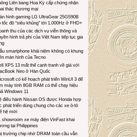
hông Liên bang Hoa Kỳ cấp chứng nhận
ai thác thương mại
àn hình gaming LG UltraGear 25G590B
 tốc độ “siêu khủng” tới 1.000Hz ở FHD+
anh thu của các dịch vụ viễn thông và
uyền hình trả phí của Việt Nam tiếp tục gia
ng
ẫu smartphone khái niệm không có khung
iền màn hình của Tecno
ll XPS 13 mất thế cạnh tranh về giá với
acBook Neo ở Hàn Quốc
crosoft có kế hoạch phát triển WinUI 3 để
àm máy tính 8GB RAM có thể chạy hiệu
uả Windows 11
ệ điều hành Nissan OS được Honda hợp
c phát triển dùng chung cho các xe ô-tô
ế hệ mới
1 showroom xe máy điện VinFast khai
ương tại Philippines
hị trường chip nhớ DRAM toàn cầu vẫn