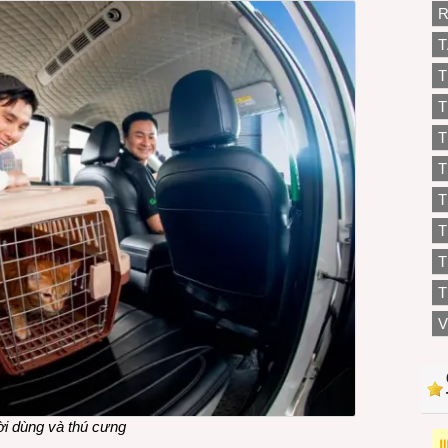
R
T
T
T
T
T
T
T
T
V
ời dùng và thú cưng