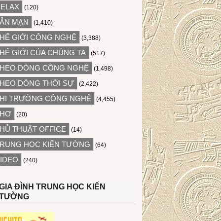
ELAX
(120)
ẢN MẠN
(1,410)
HẾ GIỚI CÔNG NGHỆ
(3,388)
HẾ GIỚI CỦA CHÚNG TA
(517)
HEO DÒNG CÔNG NGHỆ
(1,498)
HEO DÒNG THỜI SỰ
(2,422)
HỊ TRƯỜNG CÔNG NGHỆ
(4,455)
THƠ
(20)
HỦ THUẬT OFFICE
(14)
RUNG HỌC KIẾN TƯỜNG
(64)
IDEO
(240)
GIA ĐÌNH TRUNG HỌC KIẾN
TƯỜNG