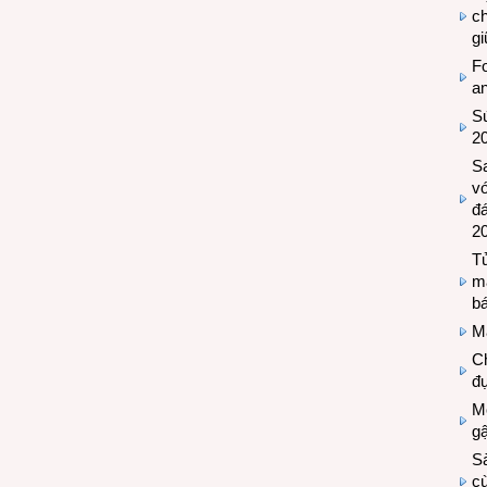
c
g
Fo
a
Sứ
2
S
vớ
đ
2
Tủ
m
bá
M
Ch
đự
Mộ
g
S
cù