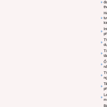
đa
t
Hộ
tư
k
In
ph
T
d
Tì
tă
Ổ
n
TV
n
T
ph
L
mẽ
Bệ