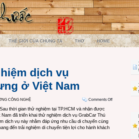
THẾ GIỚI CỦA CHÚNG TA
THƠ
HOME
hiệm dịch vụ
ưng ở Việt Nam
on
ƯỜNG CÔNG NGHỆ
Comments Off
Mở
 Sau thời gian thử nghiệm tại TP.HCM và nhận được
rộng
ệt Nam đã triển khai thử nghiệm dịch vụ GrabCar Thú
thử
ệm dịch vụ này nhằm đáp ứng nhu cầu di chuyển cùng
nghiệm
ang đến trải nghiệm di chuyển tiện lợi cho hành khách
dịch
vụ