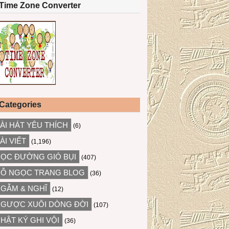
Time Zone Converter
Categories
ÀI HÁT YÊU THÍCH
(6)
ÀI VIẾT
(1,196)
ỌC ĐƯỜNG GIÓ BỤI
(407)
Ỗ NGỌC TRANG BLOG
(36)
GẪM & NGHĨ
(12)
GƯỢC XUÔI DÒNG ĐỜI
(107)
HẬT KÝ GHI VỘI
(36)