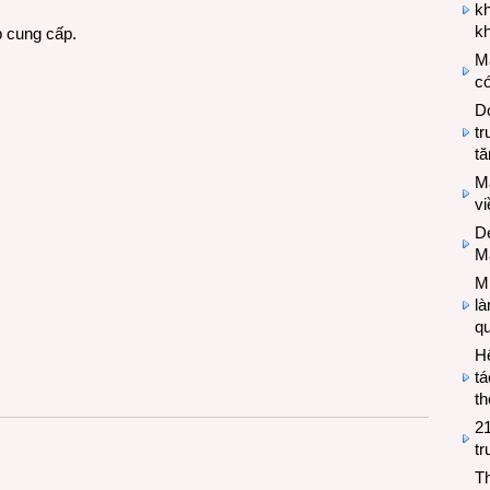
k
kh
b cung cấp.
M
có
Do
tr
tă
M
v
De
M
Mi
l
q
H
tá
th
2
tr
T