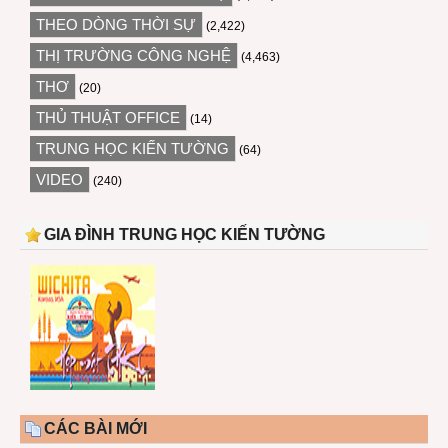
THEO DÒNG THỜI SỰ
(2,422)
THỊ TRƯỜNG CÔNG NGHỆ
(4,463)
THƠ
(20)
THỦ THUẬT OFFICE
(14)
TRUNG HỌC KIẾN TƯỜNG
(64)
VIDEO
(240)
GIA ĐÌNH TRUNG HỌC KIẾN TƯỜNG
CÁC BÀI MỚI