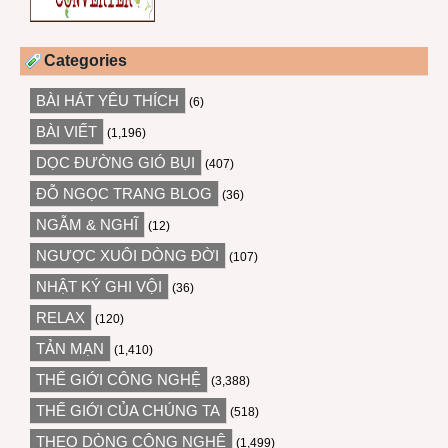
Categories
BÀI HÁT YÊU THÍCH
(6)
BÀI VIẾT
(1,196)
DỌC ĐƯỜNG GIÓ BỤI
(407)
ĐỖ NGỌC TRANG BLOG
(36)
NGẪM & NGHĨ
(12)
NGƯỢC XUÔI DÒNG ĐỜI
(107)
NHẬT KÝ GHI VỘI
(36)
RELAX
(120)
TẢN MẠN
(1,410)
THẾ GIỚI CÔNG NGHỆ
(3,388)
THẾ GIỚI CỦA CHÚNG TA
(518)
THEO DÒNG CÔNG NGHỆ
(1,499)