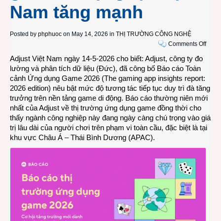
Nam tăng mạnh
Posted by
phphuoc
on May 14, 2026 in
THỊ TRƯỜNG CÔNG NGHỆ
on
Comments Off
Báo
Adjust Việt Nam ngày 14-5-2026 cho biết: Adjust, công ty đo
cáo
lường và phân tích dữ liệu (Đức), đã công bố
Báo cáo Toàn
Toàn
cảnh Ứng dụng Game 2026
(
The gaming app insights report:
cảnh
2026 edition
) nêu bật mức độ tương tác tiếp tục duy trì đà tăng
Ứng
trưởng trên nền tảng game di động. Báo cáo thường niên mới
dụng
nhất của Adjust về thị trường ứng dụng game đồng thời cho
Gam
thấy ngành công nghiệp này đang ngày càng chú trọng vào giá
2026
trị lâu dài của người chơi trên phạm vi toàn cầu, đặc biệt là tại
của
khu vực Châu Á – Thái Bình Dương (APAC).
Adjus
Tươn
tác
game
di
động
tại
Việt