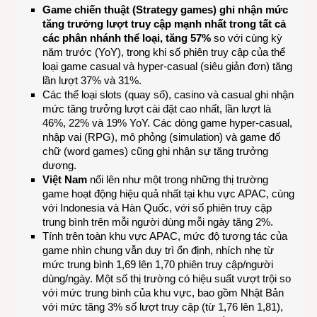
Game chiến thuật (Strategy games) ghi nhận mức
tăng trưởng lượt truy cập mạnh nhất trong tất cả
các phân nhánh thể loại, tăng 57%
so với cùng kỳ
năm trước (YoY), trong khi số phiên truy cập của thể
loại game casual và hyper-casual (siêu giản đơn) tăng
lần lượt 37% và 31%.
Các thể loại slots (quay số), casino và casual ghi nhận
mức tăng trưởng lượt cài đặt cao nhất, lần lượt là
46%, 22% và 19% YoY. Các dòng game hyper-casual,
nhập vai (RPG), mô phỏng (simulation) và game đố
chữ (word games) cũng ghi nhận sự tăng trưởng
dương.
Việt Nam
nổi lên như một trong những thị trường
game hoạt động hiệu quả nhất tại khu vực APAC, cùng
với Indonesia và Hàn Quốc, với số phiên truy cập
trung bình trên mỗi người dùng mỗi ngày tăng 2%.
Tính trên toàn khu vực APAC, mức độ tương tác của
game nhìn chung vẫn duy trì ổn định, nhích nhẹ từ
mức trung bình 1,69 lên 1,70 phiên truy cập/người
dùng/ngày. Một số thị trường có hiệu suất vượt trội so
với mức trung bình của khu vực, bao gồm Nhật Bản
với mức tăng 3% số lượt truy cập (từ 1,76 lên 1,81),