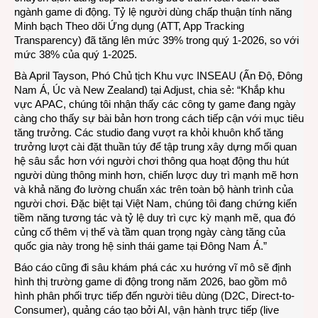
ngành game di động. Tỷ lệ người dùng chấp thuận tính năng
Minh bạch Theo dõi Ứng dụng (ATT, App Tracking
Transparency) đã tăng lên mức 39% trong quý 1-2026, so với
mức 38% của quý 1-2025.
Bà April Tayson, Phó Chủ tịch Khu vực INSEAU (Ấn Độ, Đông
Nam Á, Úc và New Zealand) tại Adjust, chia sẻ: “Khắp khu
vực APAC, chúng tôi nhận thấy các công ty game đang ngày
càng cho thấy sự bài bản hơn trong cách tiếp cận với mục tiêu
tăng trưởng. Các studio đang vượt ra khỏi khuôn khổ tăng
trưởng lượt cài đặt thuần túy để tập trung xây dựng mối quan
hệ sâu sắc hơn với người chơi thông qua hoạt động thu hút
người dùng thông minh hơn, chiến lược duy trì mạnh mẽ hơn
và khả năng đo lường chuẩn xác trên toàn bộ hành trình của
người chơi. Đặc biệt tại Việt Nam, chúng tôi đang chứng kiến
tiềm năng tương tác và tỷ lệ duy trì cực kỳ mạnh mẽ, qua đó
củng cố thêm vị thế và tầm quan trọng ngày càng tăng của
quốc gia này trong hệ sinh thái game tại Đông Nam Á.”
Báo cáo cũng đi sâu khám phá các xu hướng vĩ mô sẽ định
hình thị trường game di động trong năm 2026, bao gồm mô
hình phân phối trực tiếp đến người tiêu dùng (D2C, Direct-to-
Consumer), quảng cáo tạo bởi AI, vận hành trực tiếp (live