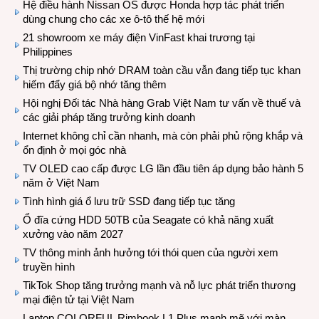
Hệ điều hành Nissan OS được Honda hợp tác phát triển
dùng chung cho các xe ô-tô thế hệ mới
21 showroom xe máy điện VinFast khai trương tại
Philippines
Thị trường chip nhớ DRAM toàn cầu vẫn đang tiếp tục khan
hiếm đẩy giá bộ nhớ tăng thêm
Hội nghị Đối tác Nhà hàng Grab Việt Nam tư vấn về thuế và
các giải pháp tăng trưởng kinh doanh
Internet không chỉ cần nhanh, mà còn phải phủ rộng khắp và
ổn định ở mọi góc nhà
TV OLED cao cấp được LG lần đầu tiên áp dụng bảo hành 5
năm ở Việt Nam
Tình hình giá ổ lưu trữ SSD đang tiếp tục tăng
Ổ đĩa cứng HDD 50TB của Seagate có khả năng xuất
xưởng vào năm 2027
TV thông minh ảnh hưởng tới thói quen của người xem
truyền hình
TikTok Shop tăng trưởng mạnh và nỗ lực phát triển thương
mại điện tử tại Việt Nam
Laptop COLORFUL Rimbook L1 Plus mạnh mẽ với màn