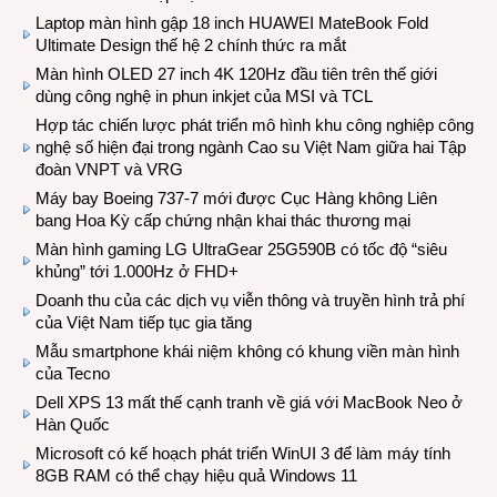
Laptop màn hình gập 18 inch HUAWEI MateBook Fold
Ultimate Design thế hệ 2 chính thức ra mắt
Màn hình OLED 27 inch 4K 120Hz đầu tiên trên thế giới
dùng công nghệ in phun inkjet của MSI và TCL
Hợp tác chiến lược phát triển mô hình khu công nghiệp công
nghệ số hiện đại trong ngành Cao su Việt Nam giữa hai Tập
đoàn VNPT và VRG
Máy bay Boeing 737-7 mới được Cục Hàng không Liên
bang Hoa Kỳ cấp chứng nhận khai thác thương mại
Màn hình gaming LG UltraGear 25G590B có tốc độ “siêu
khủng” tới 1.000Hz ở FHD+
Doanh thu của các dịch vụ viễn thông và truyền hình trả phí
của Việt Nam tiếp tục gia tăng
Mẫu smartphone khái niệm không có khung viền màn hình
của Tecno
Dell XPS 13 mất thế cạnh tranh về giá với MacBook Neo ở
Hàn Quốc
Microsoft có kế hoạch phát triển WinUI 3 để làm máy tính
8GB RAM có thể chạy hiệu quả Windows 11