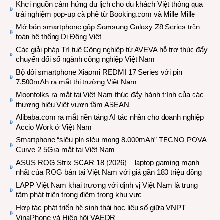
Khơi nguồn cảm hứng du lịch cho du khách Việt thông qua
trải nghiệm pop-up cà phê từ Booking.com và Mille Mille
Mở bán smartphone gập Samsung Galaxy Z8 Series trên
toàn hệ thống Di Động Việt
Các giải pháp Trí tuệ Công nghiệp từ AVEVA hỗ trợ thúc đẩy
chuyển đổi số ngành công nghiệp Việt Nam
Bộ đôi smartphone Xiaomi REDMI 17 Series với pin
7.500mAh ra mắt thị trường Việt Nam
Moonfolks ra mắt tại Việt Nam thúc đẩy hành trình của các
thương hiệu Việt vươn tầm ASEAN
Alibaba.com ra mắt nền tảng AI tác nhân cho doanh nghiệp
Accio Work ở Việt Nam
Smartphone “siêu pin siêu mỏng 8.000mAh” TECNO POVA
Curve 2 5Gra mắt tại Việt Nam
ASUS ROG Strix SCAR 18 (2026) – laptop gaming mạnh
nhất của ROG bán tại Việt Nam với giá gần 180 triệu đồng
LAPP Việt Nam khai trương với định vị Việt Nam là trung
tâm phát triển trọng điểm trong khu vực
Hợp tác phát triển hệ sinh thái học liệu số giữa VNPT
VinaPhone và Hiệp hội VAEDR