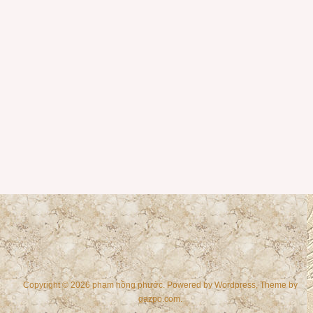
Copyright © 2026 phạm hồng phước. Powered by
Wordpress
, Theme by
gazpo.com
.