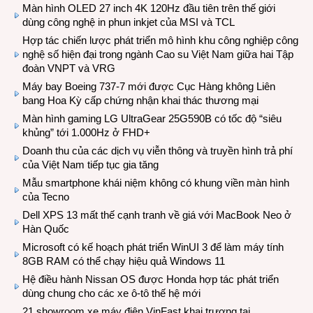
Màn hình OLED 27 inch 4K 120Hz đầu tiên trên thế giới
dùng công nghệ in phun inkjet của MSI và TCL
Hợp tác chiến lược phát triển mô hình khu công nghiệp công
nghệ số hiện đại trong ngành Cao su Việt Nam giữa hai Tập
đoàn VNPT và VRG
Máy bay Boeing 737-7 mới được Cục Hàng không Liên
bang Hoa Kỳ cấp chứng nhận khai thác thương mại
Màn hình gaming LG UltraGear 25G590B có tốc độ “siêu
khủng” tới 1.000Hz ở FHD+
Doanh thu của các dịch vụ viễn thông và truyền hình trả phí
của Việt Nam tiếp tục gia tăng
Mẫu smartphone khái niệm không có khung viền màn hình
của Tecno
Dell XPS 13 mất thế cạnh tranh về giá với MacBook Neo ở
Hàn Quốc
Microsoft có kế hoạch phát triển WinUI 3 để làm máy tính
8GB RAM có thể chạy hiệu quả Windows 11
Hệ điều hành Nissan OS được Honda hợp tác phát triển
dùng chung cho các xe ô-tô thế hệ mới
21 showroom xe máy điện VinFast khai trương tại