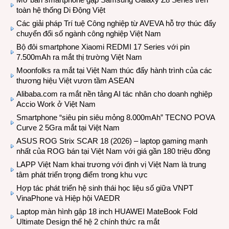
toàn hệ thống Di Động Việt
Các giải pháp Trí tuệ Công nghiệp từ AVEVA hỗ trợ thúc đẩy
chuyển đổi số ngành công nghiệp Việt Nam
Bộ đôi smartphone Xiaomi REDMI 17 Series với pin
7.500mAh ra mắt thị trường Việt Nam
Moonfolks ra mắt tại Việt Nam thúc đẩy hành trình của các
thương hiệu Việt vươn tầm ASEAN
Alibaba.com ra mắt nền tảng AI tác nhân cho doanh nghiệp
Accio Work ở Việt Nam
Smartphone “siêu pin siêu mỏng 8.000mAh” TECNO POVA
Curve 2 5Gra mắt tại Việt Nam
ASUS ROG Strix SCAR 18 (2026) – laptop gaming mạnh
nhất của ROG bán tại Việt Nam với giá gần 180 triệu đồng
LAPP Việt Nam khai trương với định vị Việt Nam là trung
tâm phát triển trọng điểm trong khu vực
Hợp tác phát triển hệ sinh thái học liệu số giữa VNPT
VinaPhone và Hiệp hội VAEDR
Laptop màn hình gập 18 inch HUAWEI MateBook Fold
Ultimate Design thế hệ 2 chính thức ra mắt