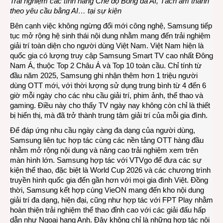
Trải nghiệm các tính năng Chế độ Bóng đá AI, Tách âm thanh
theo yêu cầu bằng AI… tại sự kiện
Bên cạnh việc không ngừng đổi mới công nghệ, Samsung tiếp
tục mở rộng hệ sinh thái nội dung nhằm mang đến trải nghiệm
giải trí toàn diện cho người dùng Việt Nam. Việt Nam hiện là
quốc gia có lượng truy cập Samsung Smart TV cao nhất Đông
Nam Á, thuộc Top 2 Châu Á và Top 10 toàn cầu. Chỉ tính từ
đầu năm 2025, Samsung ghi nhận thêm hơn 1 triệu người
dùng OTT mới, với thời lượng sử dụng trung bình từ 4 đến 6
giờ mỗi ngày cho các nhu cầu giải trí, phim ảnh, thể thao và
gaming. Điều này cho thấy TV ngày nay không còn chỉ là thiết
bị hiển thị, mà đã trở thành trung tâm giải trí của mỗi gia đình.
Để đáp ứng nhu cầu ngày càng đa dạng của người dùng,
Samsung liên tục hợp tác cùng các nền tảng OTT hàng đầu
nhằm mở rộng nội dung và nâng cao trải nghiệm xem trên
màn hình lớn. Samsung hợp tác với VTVgo để đưa các sự
kiện thể thao, đặc biệt là World Cup 2026 và các chương trình
truyền hình quốc gia đến gần hơn với mọi gia đình Việt. Đồng
thời, Samsung kết hợp cùng VieON mang đến kho nội dung
giải trí đa dạng, hiện đại, cũng như hợp tác với FPT Play nhằm
hoàn thiện trải nghiệm thể thao đỉnh cao với các giải đấu hấp
dẫn như Ngoại hạng Anh. Đây không chỉ là những hợp tác nội