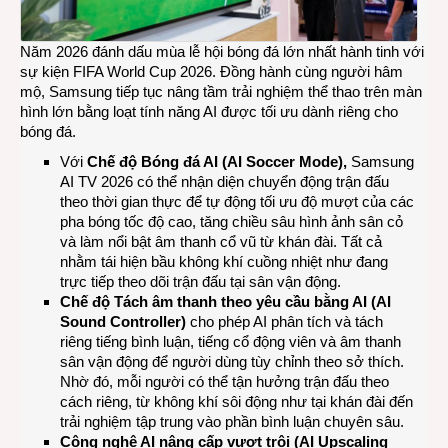
Năm 2026 đánh dấu mùa lễ hội bóng đá lớn nhất hành tinh với
sự kiện FIFA World Cup 2026. Đồng hành cùng người hâm
mộ, Samsung tiếp tục nâng tầm trải nghiệm thể thao trên màn
hình lớn bằng loạt tính năng AI được tối ưu dành riêng cho
bóng đá.
Với
Chế độ Bóng đá AI (AI Soccer Mode),
Samsung
AI TV 2026 có thể nhận diện chuyển động trận đấu
theo thời gian thực để tự động tối ưu độ mượt của các
pha bóng tốc độ cao, tăng chiều sâu hình ảnh sân cỏ
và làm nổi bật âm thanh cổ vũ từ khán đài. Tất cả
nhằm tái hiện bầu không khí cuồng nhiệt như đang
trực tiếp theo dõi trận đấu tại sân vận động.
Chế độ Tách âm thanh theo yêu cầu bằng AI (AI
Sound Controller)
cho phép AI phân tích và tách
riêng tiếng bình luận, tiếng cổ động viên và âm thanh
sân vận động để người dùng tùy chỉnh theo sở thích.
Nhờ đó, mỗi người có thể tận hưởng trận đấu theo
cách riêng, từ không khí sôi động như tại khán đài đến
trải nghiệm tập trung vào phần bình luận chuyên sâu.
Công nghệ AI nâng cấp vượt trội (AI Upscaling