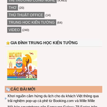
THỊ TRƯỜNG CÔNG NGHỆ
(4,463)
THƠ
(20)
THỦ THUẬT OFFICE
(14)
TRUNG HỌC KIẾN TƯỜNG
(64)
VIDEO
(240)
GIA ĐÌNH TRUNG HỌC KIẾN TƯỜNG
CÁC BÀI MỚI
Khơi nguồn cảm hứng du lịch cho du khách Việt thông qua
trải nghiệm pop-up cà phê từ Booking.com và Mille Mille
Mở bán smartphone gập Samsung Galaxy Z8 Series trên