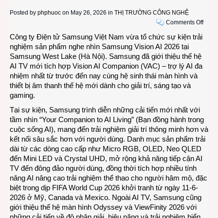
Posted by
phphuoc
on May 26, 2026 in
THỊ TRƯỜNG CÔNG NGHỆ
on
Comments Off
Sams
Công ty Điện tử Samsung Việt Nam vừa tổ chức sự kiện trải
Visio
nghiệm sản phẩm nghe nhìn Samsung Vision AI 2026 tại
AI
Samsung West Lake (Hà Nội). Samsung đã giới thiệu thế hệ
2026
AI TV mới tích hợp Vision AI Companion (VAC) – trợ lý AI đa
trình
nhiệm nhất từ trước đến nay cùng hệ sinh thái màn hình và
diễn
thiết bị âm thanh thế hệ mới dành cho giải trí, sáng tạo và
thiết
gaming.
bị
Tại sự kiện, Samsung trình diễn những cải tiến mới nhất với
nghe
tầm nhìn “Your Companion to AI Living” (Bạn đồng hành trong
nhìn
cuộc sống AI), mang đến trải nghiệm giải trí thông minh hơn và
Sams
kết nối sâu sắc hơn với người dùng. Danh mục sản phẩm trải
2026
dài từ các dòng cao cấp như Micro RGB, OLED, Neo QLED
đến Mini LED và Crystal UHD, mở rộng khả năng tiếp cận AI
TV đến đông đảo người dùng, đồng thời tích hợp nhiều tính
năng AI nâng cao trải nghiệm thể thao cho người hâm mộ, đặc
biệt trong dịp FIFA World Cup 2026 khởi tranh từ ngày 11-6-
2026 ở Mỹ, Canada và Mexico. Ngoài AI TV, Samsung cũng
giới thiệu thế hệ màn hình Odyssey và ViewFinity 2026 với
những cải tiến về độ phân giải, hiệu năng và trải nghiệm hiển