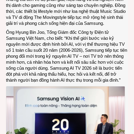
thị dành cho gaming cũng như sáng tạo chuyên nghiệp. Đồng
thời, các thiết bị lifestyle mới như loa nghệ thuật Music Studio
và TV di động The Movingstyle tiếp tục mở rộng hệ sinh thái
giải trí và phong cách sống hiện đại của Samsung.
Ông Hyung Bin Joo, Tổng Giám đốc Công ty Điện tử
Samsung Việt Nam, cho biết: “Khi thế giới bước vào kỷ
nguyên mới được định hình bởi AI, với vị thế thương hiệu TV
số 1 toàn cầu suốt 20 năm (2006-2026), Samsung tiếp tục tiên
phong đổi mới trong kỷ nguyên AI TV – nơi TV trở nên thông
minh hơn, cá nhân hóa hơn và kết nối sâu sắc hơn với cuộc
sống của người dùng. Samsung AI TV 2026 sẽ là bước tiến
đột phá với khả năng thấu hiểu, học hỏi và kết nối, để trở
thành người bạn đồng hành AI thực thụ trong mỗi gia đình.”