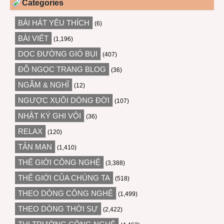
Categories
BÀI HÁT YÊU THÍCH
(6)
BÀI VIẾT
(1,196)
DỌC ĐƯỜNG GIÓ BỤI
(407)
ĐỖ NGỌC TRANG BLOG
(36)
NGẪM & NGHĨ
(12)
NGƯỢC XUÔI DÒNG ĐỜI
(107)
NHẬT KÝ GHI VỘI
(36)
RELAX
(120)
TẢN MẠN
(1,410)
THẾ GIỚI CÔNG NGHỆ
(3,388)
THẾ GIỚI CỦA CHÚNG TA
(518)
THEO DÒNG CÔNG NGHỆ
(1,499)
THEO DÒNG THỜI SỰ
(2,422)