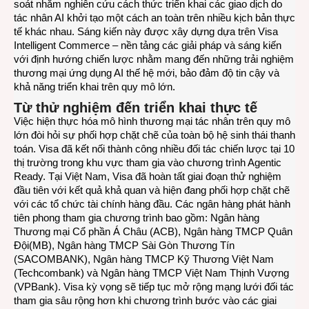
soát nhằm nghiên cứu cách thức triển khai các giao dịch do
tác nhân AI khởi tạo một cách an toàn trên nhiều kịch bản thực
tế khác nhau. Sáng kiến này được xây dựng dựa trên
Visa
Intelligent Commerce
– nền tảng các giải pháp và sáng kiến
với định hướng chiến lược nhằm mang đến những trải nghiệm
thương mại ứng dụng AI thế hệ mới, bảo đảm độ tin cậy và
khả năng triển khai trên quy mô lớn.
Từ thử nghiệm đến triển khai thực tế
Việc hiện thực hóa mô hình thương mại tác nhân trên quy mô
lớn đòi hỏi sự phối hợp chặt chẽ của toàn bộ hệ sinh thái thanh
toán. Visa đã kết nối thành công nhiều đối tác chiến lược tại 10
thị trường trong khu vực tham gia vào chương trình Agentic
Ready. Tại Việt Nam, Visa đã hoàn tất giai đoạn thử nghiệm
đầu tiên với kết quả khả quan và hiện đang phối hợp chặt chẽ
với các tổ chức tài chính hàng đầu. Các ngân hàng phát hành
tiên phong tham gia chương trình bao gồm: Ngân hàng
Thương mại Cổ phần Á Châu (ACB), Ngân hàng TMCP Quân
Đội(MB), Ngân hàng TMCP Sài Gòn Thương Tín
(SACOMBANK), Ngân hàng TMCP Kỹ Thương Việt Nam
(Techcombank) và Ngân hàng TMCP Việt Nam Thịnh Vượng
(VPBank). Visa kỳ vọng sẽ tiếp tục mở rộng mạng lưới đối tác
tham gia sâu rộng hơn khi chương trình bước vào các giai