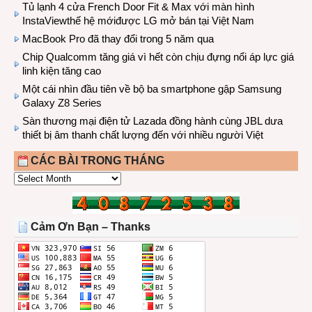
Tủ lạnh 4 cửa French Door Fit & Max với màn hình
InstaViewthế hệ mớiđược LG mở bán tại Việt Nam
MacBook Pro đã thay đổi trong 5 năm qua
Chip Qualcomm tăng giá vì hết còn chịu đựng nổi áp lực giá
linh kiện tăng cao
Một cái nhìn đầu tiên về bộ ba smartphone gập Samsung
Galaxy Z8 Series
Sàn thương mại điện tử Lazada đồng hành cùng JBL dưa
thiết bị âm thanh chất lượng đến với nhiều người Việt
CÁC BÀI TRONG THÁNG
CÁC
BÀI
TRONG
THÁNG
Cảm Ơn Bạn – Thanks