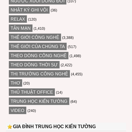
NGƯỢC XUÔI DÒNG ĐỜI
(107)
NHẬT KÝ GHI VỘI
(36)
RELAX
(120)
TẢN MẠN
(1,410)
THẾ GIỚI CÔNG NGHỆ
(3,388)
THẾ GIỚI CỦA CHÚNG TA
(517)
THEO DÒNG CÔNG NGHỆ
(1,498)
THEO DÒNG THỜI SỰ
(2,422)
THỊ TRƯỜNG CÔNG NGHỆ
(4,455)
THƠ
(20)
THỦ THUẬT OFFICE
(14)
TRUNG HỌC KIẾN TƯỜNG
(64)
VIDEO
(240)
GIA ĐÌNH TRUNG HỌC KIẾN TƯỜNG