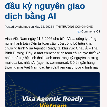
đầu kỷ nguyên giao
dịch bằng AI
Posted by
phphuoc
on May 12, 2026 in
THỊ TRƯỜNG CÔNG NGHỆ
on
Comments Off
5
Visa Việt Nam ngày 11-5-2026 cho biết: Visa, công ty công
ngân
nghệ thanh toán điện tử toàn cầu, vừa công bố triển khai
hàng
chương trình
Visa Agentic Ready tại khu vực Châu Á – Thái
Việt
Bình Dương
. Đây là một chương trình toàn cầu được thiết kế
Nam
nhằm hỗ trợ hệ sinh thái thanh toán trong kỷ nguyên thương
đầu
mại qua tác nhân AI (agentic commerce). Có 5 ngân hàng
tiên
thương mại Việt Nam đầu tiên đã tham gia chương trình này.
tham
gia
Chươ
trình
“Visa
Agent
Read
đón