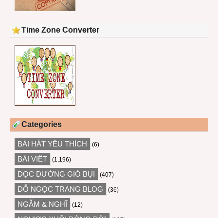
Time Zone Converter
Categories
BÀI HÁT YÊU THÍCH
(6)
BÀI VIẾT
(1,196)
DỌC ĐƯỜNG GIÓ BỤI
(407)
ĐỖ NGỌC TRANG BLOG
(36)
NGẪM & NGHĨ
(12)