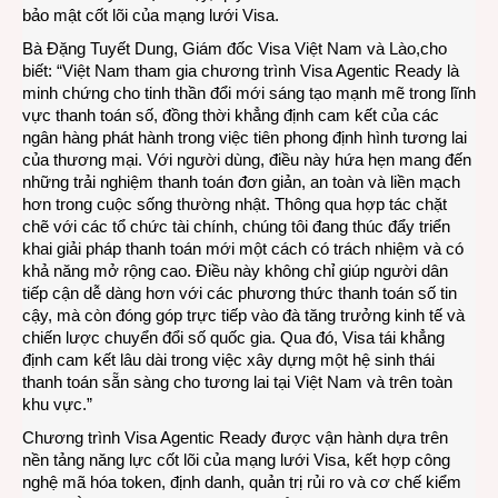
bảo mật cốt lõi của mạng lưới Visa.
Bà Đặng Tuyết Dung, Giám đốc Visa Việt Nam và Lào,cho
biết: “Việt Nam tham gia chương trình Visa Agentic Ready là
minh chứng cho tinh thần đổi mới sáng tạo mạnh mẽ trong lĩnh
vực thanh toán số, đồng thời khẳng định cam kết của các
ngân hàng phát hành trong việc tiên phong định hình tương lai
của thương mại. Với người dùng, điều này hứa hẹn mang đến
những trải nghiệm thanh toán đơn giản, an toàn và liền mạch
hơn trong cuộc sống thường nhật. Thông qua hợp tác chặt
chẽ với các tổ chức tài chính, chúng tôi đang thúc đẩy triển
khai giải pháp thanh toán mới một cách có trách nhiệm và có
khả năng mở rộng cao. Điều này không chỉ giúp người dân
tiếp cận dễ dàng hơn với các phương thức thanh toán số tin
cậy, mà còn đóng góp trực tiếp vào đà tăng trưởng kinh tế và
chiến lược chuyển đổi số quốc gia. Qua đó, Visa tái khẳng
định cam kết lâu dài trong việc xây dựng một hệ sinh thái
thanh toán sẵn sàng cho tương lai tại Việt Nam và trên toàn
khu vực.”
Chương trình Visa Agentic Ready được vận hành dựa trên
nền tảng năng lực cốt lõi của mạng lưới Visa, kết hợp công
nghệ mã hóa token, định danh, quản trị rủi ro và cơ chế kiểm