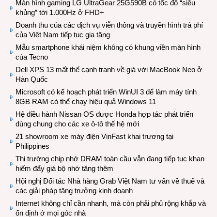
Màn hình gaming LG UltraGear 25G590B có tốc độ “siêu
khủng” tới 1.000Hz ở FHD+
Doanh thu của các dịch vụ viễn thông và truyền hình trả phí
của Việt Nam tiếp tục gia tăng
Mẫu smartphone khái niệm không có khung viền màn hình
của Tecno
Dell XPS 13 mất thế cạnh tranh về giá với MacBook Neo ở
Hàn Quốc
Microsoft có kế hoạch phát triển WinUI 3 để làm máy tính
8GB RAM có thể chạy hiệu quả Windows 11
Hệ điều hành Nissan OS được Honda hợp tác phát triển
dùng chung cho các xe ô-tô thế hệ mới
21 showroom xe máy điện VinFast khai trương tại
Philippines
Thị trường chip nhớ DRAM toàn cầu vẫn đang tiếp tục khan
hiếm đẩy giá bộ nhớ tăng thêm
Hội nghị Đối tác Nhà hàng Grab Việt Nam tư vấn về thuế và
các giải pháp tăng trưởng kinh doanh
Internet không chỉ cần nhanh, mà còn phải phủ rộng khắp và
ổn định ở mọi góc nhà