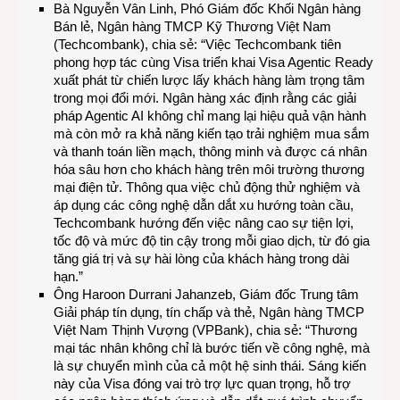
Bà Nguyễn Vân Linh, Phó Giám đốc Khối Ngân hàng
Bán lẻ, Ngân hàng TMCP Kỹ Thương Việt Nam
(Techcombank), chia sẻ: “Việc Techcombank tiên
phong hợp tác cùng Visa triển khai Visa Agentic Ready
xuất phát từ chiến lược lấy khách hàng làm trọng tâm
trong mọi đổi mới. Ngân hàng xác định rằng các giải
pháp Agentic AI không chỉ mang lại hiệu quả vận hành
mà còn mở ra khả năng kiến tạo trải nghiệm mua sắm
và thanh toán liền mạch, thông minh và được cá nhân
hóa sâu hơn cho khách hàng trên môi trường thương
mại điện tử. Thông qua việc chủ động thử nghiệm và
áp dụng các công nghệ dẫn dắt xu hướng toàn cầu,
Techcombank hướng đến việc nâng cao sự tiện lợi,
tốc độ và mức độ tin cậy trong mỗi giao dịch, từ đó gia
tăng giá trị và sự hài lòng của khách hàng trong dài
hạn.”
Ông Haroon Durrani Jahanzeb, Giám đốc Trung tâm
Giải pháp tín dụng, tín chấp và thẻ, Ngân hàng TMCP
Việt Nam Thịnh Vượng (VPBank), chia sẻ: “Thương
mại tác nhân không chỉ là bước tiến về công nghệ, mà
là sự chuyển mình của cả một hệ sinh thái. Sáng kiến
này của Visa đóng vai trò trợ lực quan trọng, hỗ trợ