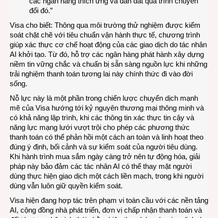
các ngân hàng thích ứng và dẫn dắt quá trình chuyển
đổi đó.”
Visa cho biết: Thông qua môi trường thử nghiệm được kiểm
soát chặt chẽ với tiêu chuẩn vận hành thực tế, chương trình
giúp xác thực cơ chế hoạt động của các giao dịch do tác nhân
AI khởi tạo. Từ đó, hỗ trợ các ngân hàng phát hành xây dựng
niềm tin vững chắc và chuẩn bị sẵn sàng nguồn lực khi những
trải nghiệm thanh toán tương lai này chính thức đi vào đời
sống.
Nỗ lực này là một phần trong chiến lược chuyển dịch mạnh
mẽ của Visa hướng tới kỷ nguyên thương mại thông minh và
có khả năng lập trình, khi các thông tin xác thực tin cậy và
năng lực mạng lưới vượt trội cho phép các phương thức
thanh toán có thể phản hồi một cách an toàn và linh hoạt theo
đúng ý định, bối cảnh và sự kiểm soát của người tiêu dùng.
Khi hành trình mua sắm ngày càng trở nên tự động hóa, giải
pháp này bảo đảm các tác nhân AI có thể thay mặt người
dùng thực hiện giao dịch một cách liền mạch, trong khi người
dùng vẫn luôn giữ quyền kiểm soát.
Visa hiện đang hợp tác trên phạm vi toàn cầu với các nền tảng
AI, cộng đồng nhà phát triển, đơn vị chấp nhận thanh toán và