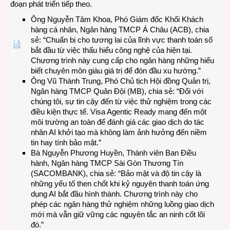
đoạn phát triển tiếp theo.
Ông Nguyễn Tâm Khoa, Phó Giám đốc Khối Khách
hàng cá nhân, Ngân hàng TMCP Á Châu (ACB), chia
sẻ: “Chuẩn bị cho tương lai của lĩnh vực thanh toán số
bắt đầu từ việc thấu hiểu công nghệ của hiện tại.
Chương trình này cung cấp cho ngân hàng những hiểu
biết chuyên môn giàu giá trị để đón đầu xu hướng.”
Ông Vũ Thành Trung, Phó Chủ tịch Hội đồng Quản trị,
Ngân hàng TMCP Quân Đội (MB), chia sẻ: “Đối với
chúng tôi, sự tin cậy đến từ việc thử nghiệm trong các
điều kiện thực tế. Visa Agentic Ready mang đến một
môi trường an toàn để đánh giá các giao dịch do tác
nhân AI khởi tạo mà không làm ảnh hưởng đến niềm
tin hay tính bảo mật.”
Bà Nguyễn Phương Huyền, Thành viên Ban Điều
hành, Ngân hàng TMCP Sài Gòn Thương Tín
(SACOMBANK), chia sẻ: “Bảo mật và độ tin cậy là
những yếu tố then chốt khi kỷ nguyên thanh toán ứng
dụng AI bắt đầu hình thành. Chương trình này cho
phép các ngân hàng thử nghiệm những luồng giao dịch
mới mà vẫn giữ vững các nguyên tắc an ninh cốt lõi
đó.”