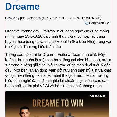
Dreame
Posted by
phphuoc
on May 25, 2026 in
THỊ TRƯỜNG CÔNG NGHỆ
on
Comments Off
Ngôi
Dreame Technology – thương hiệu công nghệ gia dụng thông
sao
minh, ngày 25-5-2026 đã chính thức công bố hợp tác cùng
bóng
huyền thoại bóng đá Cristiano Ronaldo (Bồ Đào Nha) trong vai
đá
trò Đại sứ Thương hiệu toàn cầu.
Crist
Thông cáo báo chí từ Dreame Editorial Team cho biết: Đây
Rona
không đơn thuần là một bản hợp đồng đại diện hình ảnh, mà là
trở
sự cộng hưởng giữa hai biểu tượng cùng theo đuổi triết lý dẫn
thành
đầu: Một bên là vận động viên sở hữu tinh thần kỷ luật và khát
Đại
vọng chiến thắng bền bỉ bậc nhất thế giới, một bên là thương
sứ
hiệu công nghệ đang định nghĩa lại chuẩn mực sống cao cấp
Thươ
bằng những đột phá về AI và hệ sinh thái nhà thông minh.
hiệu
toàn
cầu
của
Drea