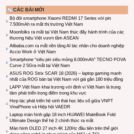
CÁC BÀI MỚI
Bộ đôi smartphone Xiaomi REDMI 17 Series với pin
7.500mAh ra mắt thị trường Việt Nam
Moonfolks ra mắt tại Việt Nam thúc đẩy hành trình của các
thương hiệu Việt vươn tầm ASEAN
Alibaba.com ra mắt nền tảng AI tác nhân cho doanh nghiệp
Accio Work ở Việt Nam
Smartphone “siêu pin siêu mỏng 8.000mAh” TECNO POVA
Curve 2 5Gra mắt tại Việt Nam
ASUS ROG Strix SCAR 18 (2026) – laptop gaming mạnh
nhất của ROG bán tại Việt Nam với giá gần 180 triệu đồng
LAPP Việt Nam khai trương với định vị Việt Nam là trung
tâm phát triển trọng điểm trong khu vực
Hợp tác phát triển hệ sinh thái học liệu số giữa VNPT
VinaPhone và Hiệp hội VAEDR
Laptop màn hình gập 18 inch HUAWEI MateBook Fold
Ultimate Design thế hệ 2 chính thức ra mắt
Màn hình OLED 27 inch 4K 120Hz đầu tiên trên thế giới