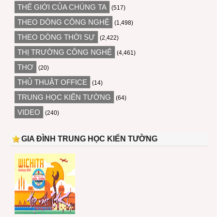
THẾ GIỚI CỦA CHÚNG TA
(517)
THEO DÒNG CÔNG NGHỆ
(1,498)
THEO DÒNG THỜI SỰ
(2,422)
THỊ TRƯỜNG CÔNG NGHỆ
(4,461)
THƠ
(20)
THỦ THUẬT OFFICE
(14)
TRUNG HỌC KIẾN TƯỜNG
(64)
VIDEO
(240)
GIA ĐÌNH TRUNG HỌC KIẾN TƯỜNG