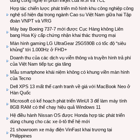
dùng công nghệ in phun inkjet của MSI và TCL
Hợp tác chiến lược phát triển mô hình khu công nghiệp công
nghệ số hiện đại trong ngành Cao su Việt Nam giữa hai Tập
đoàn VNPT và VRG
Máy bay Boeing 737-7 mới được Cục Hàng không Liên
bang Hoa Kỳ cấp chứng nhận khai thác thương mại
Màn hình gaming LG UltraGear 25G590B có tốc độ “siêu
khủng” tới 1.000Hz ở FHD+
Doanh thu của các dịch vụ viễn thông và truyền hình trả phí
của Việt Nam tiếp tục gia tăng
Mẫu smartphone khái niệm không có khung viền màn hình
của Tecno
Dell XPS 13 mất thế cạnh tranh về giá với MacBook Neo ở
Hàn Quốc
Microsoft có kế hoạch phát triển WinUI 3 để làm máy tính
8GB RAM có thể chạy hiệu quả Windows 11
Hệ điều hành Nissan OS được Honda hợp tác phát triển
dùng chung cho các xe ô-tô thế hệ mới
21 showroom xe máy điện VinFast khai trương tại
Philippines