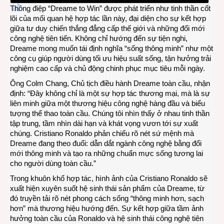
Thông điệp “Dreame to Win” được phát triển như tinh thần cốt
lõi của mối quan hệ hợp tác lần này, đại diện cho sự kết hợp
giữa tư duy chiến thắng đẳng cấp thế giới và những đổi mới
công nghệ tiên tiến. Không chỉ hướng đến sự tiện nghi,
Dreame mong muốn tái định nghĩa “sống thông minh” như một
công cụ giúp người dùng tối ưu hiệu suất sống, tận hưởng trải
nghiệm cao cấp và chủ động chinh phục mục tiêu mỗi ngày.
Ông Colm Chang, Chủ tịch điều hành Dreame toàn cầu, nhận
định: “Đây không chỉ là một sự hợp tác thương mại, mà là sự
liên minh giữa một thương hiệu công nghệ hàng đầu và biểu
tượng thể thao toàn cầu. Chúng tôi nhìn thấy ở nhau tinh thần
tập trung, tầm nhìn dài hạn và khát vọng vươn tới sự xuất
chúng. Cristiano Ronaldo phản chiếu rõ nét sứ mệnh mà
Dreame đang theo đuổi: dẫn dắt ngành công nghệ bằng đổi
mới thông minh và tạo ra những chuẩn mực sống tương lai
cho người dùng toàn cầu.”
Trong khuôn khổ hợp tác, hình ảnh của Cristiano Ronaldo sẽ
xuất hiện xuyên suốt hệ sinh thái sản phẩm của Dreame, từ
đó truyền tải rõ nét phong cách sống “thông minh hơn, sạch
hơn” mà thương hiệu hướng đến. Sự kết hợp giữa tầm ảnh
hưởng toàn cầu của Ronaldo và hệ sinh thái công nghệ tiên