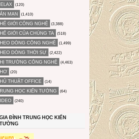
ELAX
(120)
ẢN MẠN
(1,410)
HẾ GIỚI CÔNG NGHỆ
(3,388)
HẾ GIỚI CỦA CHÚNG TA
(518)
HEO DÒNG CÔNG NGHỆ
(1,499)
HEO DÒNG THỜI SỰ
(2,422)
HỊ TRƯỜNG CÔNG NGHỆ
(4,463)
THƠ
(20)
HỦ THUẬT OFFICE
(14)
RUNG HỌC KIẾN TƯỜNG
(64)
IDEO
(240)
GIA ĐÌNH TRUNG HỌC KIẾN
TƯỜNG