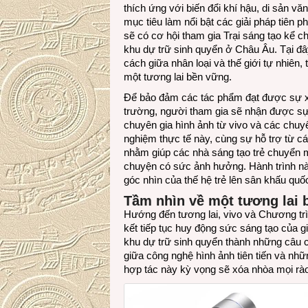
thích ứng với biến đổi khí hậu, di sản v
mục tiêu làm nổi bật các giải pháp tiên 
sẽ có cơ hội tham gia Trại sáng tạo kể c
khu dự trữ sinh quyển ở Châu Âu. Tại đ
cách giữa nhân loại và thế giới tự nhiên
một tương lai bền vững.
Để bảo đảm các tác phẩm đạt được sự xuấ
trường, người tham gia sẽ nhận được sự
chuyên gia hình ảnh từ vivo và các chuy
nghiệm thực tế này, cùng sự hỗ trợ từ cá
nhằm giúp các nhà sáng tạo trẻ chuyển 
chuyện có sức ảnh hưởng. Hành trình này
góc nhìn của thế hệ trẻ lên sân khấu quố
Tầm nhìn về một tương lai 
Hướng đến tương lai, vivo và Chương 
kết tiếp tục huy động sức sáng tạo của g
khu dự trữ sinh quyển thành những câu c
giữa công nghệ hình ảnh tiên tiến và nh
hợp tác này kỳ vọng sẽ xóa nhòa mọi rào