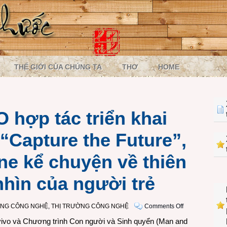
THẾ GIỚI CỦA CHÚNG TA
THƠ
HOME
 hợp tác triển khai
“Capture the Future”,
e kể chuyện về thiên
nhìn của người trẻ
on
ÒNG CÔNG NGHỆ
,
THỊ TRƯỜNG CÔNG NGHỆ
Comments Off
vivo
 vivo và Chương trình Con người và Sinh quyển (Man and
và