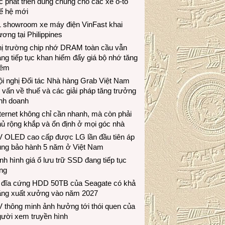
c phát triển dùng chung cho các xe ô-tô
ế hệ mới
1 showroom xe máy điện VinFast khai
ương tại Philippines
hị trường chip nhớ DRAM toàn cầu vẫn
ng tiếp tục khan hiếm đẩy giá bộ nhớ tăng
hêm
i nghị Đối tác Nhà hàng Grab Việt Nam
 vấn về thuế và các giải pháp tăng trưởng
inh doanh
ternet không chỉ cần nhanh, mà còn phải
ủ rộng khắp và ổn định ở mọi góc nhà
V OLED cao cấp được LG lần đầu tiên áp
ụng bảo hành 5 năm ở Việt Nam
nh hình giá ổ lưu trữ SSD đang tiếp tục
ng
 đĩa cứng HDD 50TB của Seagate có khả
ăng xuất xưởng vào năm 2027
 thông minh ảnh hưởng tới thói quen của
gười xem truyền hình