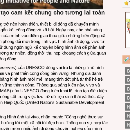
của
người
n tạo cam kết chung cho tương lai toàn
trẻ
 trở nên hoàn thiện, thiết bị di động đã chuyển mình
c gắn kết cộng đồng và xã hội. Ngày nay, các nhà sáng
h của mình vào điểm giao thoa giữa những biến động xã
ên phong đổi mới trong lĩnh vực hình ảnh di động, vivo từ
 sử dụng ngôn ngữ kể chuyện bằng hình ảnh để phản ánh
rường tự nhiên, đồng thời thu hẹp khoảng cách giữa quan
ộng đồng.
Reserves) của UNESCO đóng vai trò là những “mô hình
B
hái và phát triển cộng đồng bền vững. Những địa danh
ằng hình ảnh mới mẻ, mang tính đột phá từ thế hệ trẻ
B
n vững thành công. Thông qua sáng kiến này, vivo và
D
MAB) của UNESCO đang triển khai lộ trình tạo điều kiện
òng cốt trong việc lưu trữ dữ liệu sinh thái và thúc đẩy
Đ
iên Hiệp Quốc (United Nations Sustainable Development
N
N
ng Hình ảnh tại vivo, nhấn mạnh: “Công nghệ thực sự
à hướng tới một xã hội tốt đẹp hơn. Thông qua sự hợp tác
N
huyên môn nhiếp ảnh di động chuyên nghiệp của mình