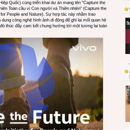
ệp Quốc) cùng triển khai dự án mang tên “Capture the
UNESCO
iên Toàn cầu vì Con người và Thiên nhiên” (Capture the
hợp
ive for People and Nature). Sự hợp tác này nhằm trao
tác
ận dụng công nghệ hình ảnh di động để ghi lại mối quan hệ
triển
từ đó thúc đẩy cam kết chung hướng tới một tương lai toàn
khai
dự
án
toàn
cầu
“Capture
the
Future”,
dùng
smartphone
kể
chuyện
về
thiên
nhiên
qua
góc
nhìn