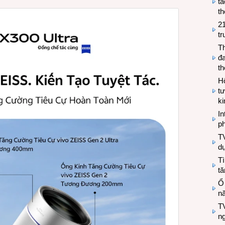
tá
th
2
tr
T
đa
t
Hộ
tư
k
In
ph
T
d
Tì
tă
Ổ
n
TV
n