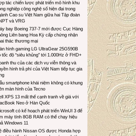
p tác chiến lược phát triển mô hình khu
ng nghiệp công nghệ số hiện đại trong
gành Cao su Việt Nam giữa hai Tập đoàn
NPT và VRG
áy bay Boeing 737-7 mới được Cục Hàng
hông Liên bang Hoa Kỳ cấp chứng nhận
ai thác thương mại
àn hình gaming LG UltraGear 25G590B
 tốc độ “siêu khủng” tới 1.000Hz ở FHD+
anh thu của các dịch vụ viễn thông và
uyền hình trả phí của Việt Nam tiếp tục gia
ng
ẫu smartphone khái niệm không có khung
iền màn hình của Tecno
ll XPS 13 mất thế cạnh tranh về giá với
acBook Neo ở Hàn Quốc
crosoft có kế hoạch phát triển WinUI 3 để
àm máy tính 8GB RAM có thể chạy hiệu
uả Windows 11
ệ điều hành Nissan OS được Honda hợp