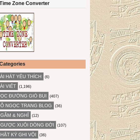
Time Zone Converter
Categories
ÀI HÁT YÊU THÍCH
(6)
ÀI VIẾT
(1,196)
ỌC ĐƯỜNG GIÓ BỤI
(407)
Ỗ NGỌC TRANG BLOG
(36)
GẪM & NGHĨ
(12)
GƯỢC XUÔI DÒNG ĐỜI
(107)
HẬT KÝ GHI VỘI
(36)