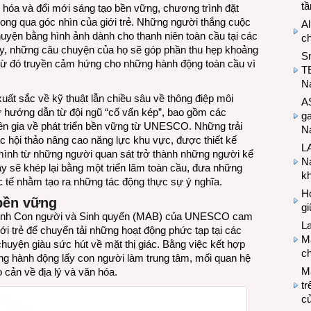
t
ăn hóa và đổi mới sáng tạo bền vững, chương trình đặt
phong qua góc nhìn của giới trẻ. Những người thắng cuộc
Al
huyện bằng hình ảnh dành cho thanh niên toàn cầu tại các
c
ây, những câu chuyện của họ sẽ góp phần thu hẹp khoảng
S
, từ đó truyền cảm hứng cho những hành động toàn cầu vì
T
N
t sắc về kỹ thuật lẫn chiều sâu về thông điệp môi
A
 hướng dẫn từ đội ngũ “cố vấn kép”, bao gồm các
g
ên gia về phát triển bền vững từ UNESCO. Những trải
Na
c hội thảo nâng cao năng lực khu vực, được thiết kế
LA
mình từ những người quan sát trở thành những người kể
Na
 sẽ khép lại bằng một triển lãm toàn cầu, đưa những
k
c tế nhằm tạo ra những tác động thực sự ý nghĩa.
Hợ
bền vững
g
trình Con người và Sinh quyển (MAB) của UNESCO cam
L
iới trẻ để chuyển tải những hoạt động phức tạp tại các
Ma
huyện giàu sức hút về mặt thị giác. Bằng việc kết hợp
ch
ững hành động lấy con người làm trung tâm, mối quan hệ
M
 cản về địa lý và văn hóa.
tr
c