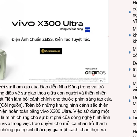
Hợ
cô
n
V
M
k
kh
M
có
Do
tr
tă
M
ới sự tham gia của Đạo diễn Nhu Đặng trong vai trò
v
ng điệp về sự giao thoa giữa con người và thiên nhiên,
De
 Tiên làm bối cảnh chính cho thước phim sáng tạo của
M
(Cội nguồn). Toàn bộ những khung hình cảnh sắc thiên
iện hoàn toàn bằng vivo X300 Ultra. Việc sử dụng một
Mi
ỉ là minh chứng cho sự bứt phá của công nghệ hình ảnh
l
vivo trong việc trao quyền cho mỗi cá nhân trở thành
q
những giá trị sinh thái quý giá một cách chân thực và
H