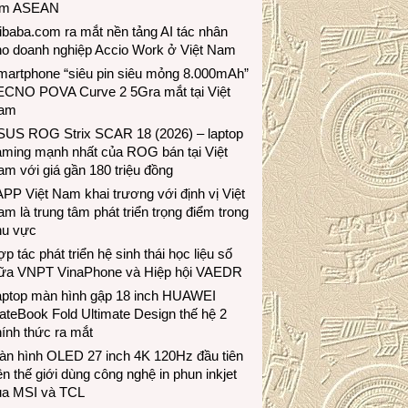
ầm ASEAN
ibaba.com ra mắt nền tảng AI tác nhân
ho doanh nghiệp Accio Work ở Việt Nam
martphone “siêu pin siêu mỏng 8.000mAh”
ECNO POVA Curve 2 5Gra mắt tại Việt
am
SUS ROG Strix SCAR 18 (2026) – laptop
aming mạnh nhất của ROG bán tại Việt
m với giá gần 180 triệu đồng
PP Việt Nam khai trương với định vị Việt
m là trung tâm phát triển trọng điểm trong
hu vực
p tác phát triển hệ sinh thái học liệu số
iữa VNPT VinaPhone và Hiệp hội VAEDR
aptop màn hình gập 18 inch HUAWEI
teBook Fold Ultimate Design thế hệ 2
ính thức ra mắt
àn hình OLED 27 inch 4K 120Hz đầu tiên
ên thế giới dùng công nghệ in phun inkjet
ủa MSI và TCL