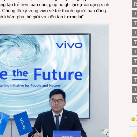
R
g tạo trẻ trên toàn cầu, giúp họ ghi lại sự đa dạng sinh
 Chúng tôi kỳ vọng vivo sẽ trở thành người bạn đồng
T
nh khám phá thế giới và kiến tạo tương lai”.
T
T
T
T
T
T
T
V