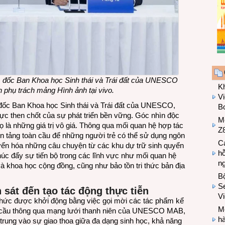
 đốc Ban Khoa học Sinh thái và Trái đất của UNESCO
K
 phụ trách mảng Hình ảnh tại vivo
.
Vi
đốc Ban Khoa học Sinh thái và Trái đất của UNESCO,
Bo
lực then chốt của sự phát triển bền vững. Góc nhìn độc
M
 là những giá trị vô giá. Thông qua mối quan hệ hợp tác
Z8
ền tảng toàn cầu để những người trẻ có thể sử dụng ngôn
Cá
yển hóa những câu chuyện từ các khu dự trữ sinh quyển
hỗ
húc đẩy sự tiến bộ trong các lĩnh vực như mối quan hệ
n
và khoa học cộng đồng, cũng như bảo tồn tri thức bản địa
B
Se
 sát đến tạo tác động thực tiễn
V
hức được khởi động bằng việc gọi mời các tác phẩm kể
Mo
n cầu thông qua mạng lưới thanh niên của UNESCO MAB,
hà
 trung vào sự giao thoa giữa đa dạng sinh học, khả năng