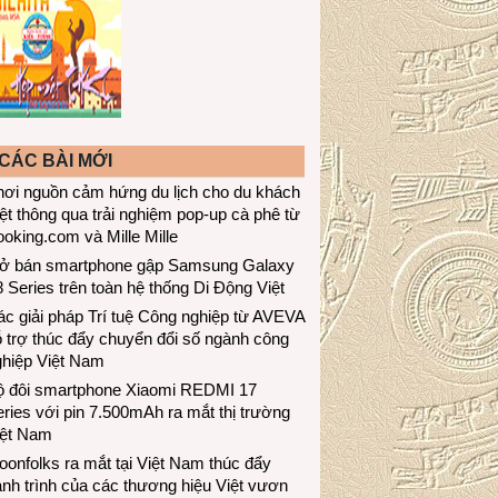
CÁC BÀI MỚI
hơi nguồn cảm hứng du lịch cho du khách
ệt thông qua trải nghiệm pop-up cà phê từ
oking.com và Mille Mille
ở bán smartphone gập Samsung Galaxy
 Series trên toàn hệ thống Di Động Việt
c giải pháp Trí tuệ Công nghiệp từ AVEVA
 trợ thúc đẩy chuyển đổi số ngành công
ghiệp Việt Nam
ộ đôi smartphone Xiaomi REDMI 17
ries với pin 7.500mAh ra mắt thị trường
iệt Nam
onfolks ra mắt tại Việt Nam thúc đẩy
nh trình của các thương hiệu Việt vươn