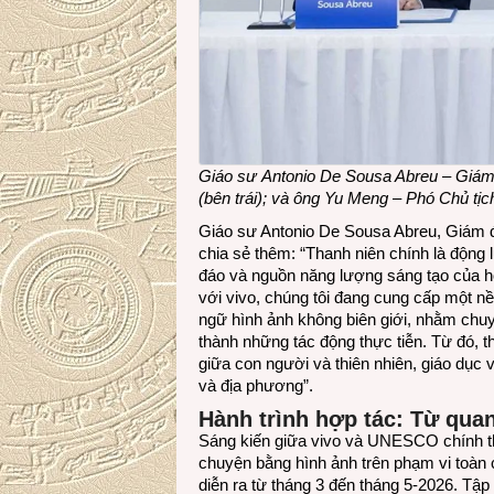
Giáo sư Antonio De Sousa Abreu –
Giám
(bên trái)
; và ông Yu Meng –
Phó Chủ tịch
Giáo sư Antonio De Sousa Abreu, Giám 
chia sẻ thêm: “Thanh niên chính là động 
đáo và nguồn năng lượng sáng tạo của họ
với vivo, chúng tôi đang cung cấp một n
ngữ hình ảnh không biên giới, nhằm chu
thành những tác động thực tiễn. Từ đó, t
giữa con người và thiên nhiên, giáo dục 
và địa phương”.
Hành trình hợp tác: Từ quan
Sáng kiến giữa vivo và UNESCO chính t
chuyện bằng hình ảnh trên phạm vi toà
diễn ra từ tháng 3 đến tháng 5-2026. Tập