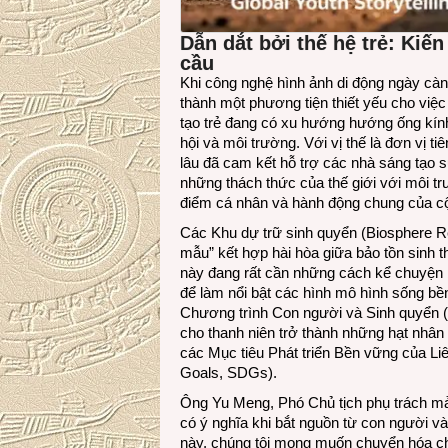
Dẫn dắt bởi thế hệ trẻ: Kiế
cầu
Khi công nghệ hình ảnh di động ngày càng
thành một phương tiện thiết yếu cho việ
tạo trẻ đang có xu hướng hướng ống kín
hội và môi trường. Với vị thế là đơn vị ti
lâu đã cam kết hỗ trợ các nhà sáng tạo
những thách thức của thế giới với môi t
điểm cá nhân và hành động chung của c
Các Khu dự trữ sinh quyển (Biosphere 
mẫu” kết hợp hài hòa giữa bảo tồn sinh t
này đang rất cần những cách kể chuyện b
để làm nổi bật các hình mô hình sống bề
Chương trình Con người và Sinh quyển (
cho thanh niên trở thành những hạt nhân n
các Mục tiêu Phát triển Bền vững của L
Goals, SDGs).
Ông Yu Meng, Phó Chủ tịch phụ trách mả
có ý nghĩa khi bắt nguồn từ con người v
này, chúng tôi mong muốn chuyển hóa c