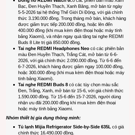
Đồng hồ REDMI Watch 6
có các phiên bản màu Xám
Bạc, Đen Huyền Thạch, Xanh Băng, mở bán từ ngày
5-5-2026 tại hệ thống Thế Giới Di Động, với giá chính
thức 3.190.000 đồng. Trong tháng mở bán, khách hàng
được giảm trực tiếp 200.000 đồng, hoặc lên đến
400.000 đồng (khi mua kèm điện thoại hoặc máy tính
bảng Xiaomi), và nhận ngay quà tặng tai nghe REDMI
Buds 8 Lite trị giá 850.000 đồng.
Tai nghe REDMI Headphones Neo
có các phiên bản
màu Đen Huyền Thạch, Trắng Cát, mở bán từ 6-6-
2026, với giá chính thức 2.090.000 đồng. Từ 6-6 đến
6-7-2026, khách hàng được giảm ngay 100.000 đồng,
hoặc 300.000 đồng (khi mua kèm điện thoại hoặc máy
tính bảng Xiaomi).
Tai nghe REDMI Buds 8
có các tùy chọn màu sắc
Đen, Trắng, Xanh, mở bán từ 15-6, với giá chính thức
1.590.000 đồng. Từ 15-6 đến 15-7-2026, người dùng
nhận ưu đãi 200.000 đồng khi mua kèm điện thoại
hoặc máy tính bảng Xiaomi.
Nhóm thiết bị gia dụng thông minh:
Tủ lạnh Mijia Refrigerator Side-by-Side 635L
có giá
chính thức 16.490.000 đồng.