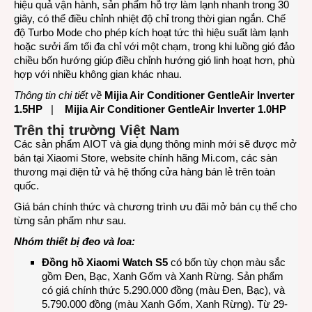
hiệu quả vận hành, sản phẩm hỗ trợ làm lạnh nhanh trong 30
giây, có thể điều chỉnh nhiệt độ chỉ trong thời gian ngắn. Chế
độ Turbo Mode cho phép kích hoạt tức thì hiệu suất làm lạnh
hoặc sưởi ấm tối đa chỉ với một chạm, trong khi luồng gió đảo
chiều bốn hướng giúp điều chỉnh hướng gió linh hoạt hơn, phù
hợp với nhiều không gian khác nhau.
Thông tin chi tiết về
Mijia Air Conditioner GentleAir Inverter
1.5HP
|
Mijia Air Conditioner GentleAir Inverter 1.0HP
Trên thị trường Việt Nam
Các sản phẩm AIOT và gia dụng thông minh mới sẽ được mở
bán tại Xiaomi Store, website chính hãng
Mi.com
, các sàn
thương mại điện tử và hệ thống cửa hàng bán lẻ trên toàn
quốc.
Giá bán chính thức và chương trình ưu đãi mở bán cụ thể cho
từng sản phẩm như sau.
Nhóm thiết bị đeo và loa:
Đồng hồ Xiaomi Watch S5
có bốn tùy chọn màu sắc
gồm Đen, Bạc, Xanh Gốm và Xanh Rừng. Sản phẩm
có giá chính thức 5.290.000 đồng (màu Đen, Bạc), và
5.790.000 đồng (màu Xanh Gốm, Xanh Rừng). Từ 29-