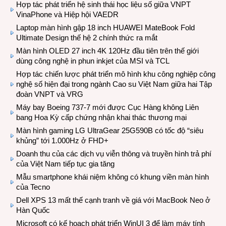
Hợp tác phát triển hệ sinh thái học liệu số giữa VNPT
VinaPhone và Hiệp hội VAEDR
Laptop màn hình gập 18 inch HUAWEI MateBook Fold
Ultimate Design thế hệ 2 chính thức ra mắt
Màn hình OLED 27 inch 4K 120Hz đầu tiên trên thế giới
dùng công nghệ in phun inkjet của MSI và TCL
Hợp tác chiến lược phát triển mô hình khu công nghiệp công
nghệ số hiện đại trong ngành Cao su Việt Nam giữa hai Tập
đoàn VNPT và VRG
Máy bay Boeing 737-7 mới được Cục Hàng không Liên
bang Hoa Kỳ cấp chứng nhận khai thác thương mại
Màn hình gaming LG UltraGear 25G590B có tốc độ “siêu
khủng” tới 1.000Hz ở FHD+
Doanh thu của các dịch vụ viễn thông và truyền hình trả phí
của Việt Nam tiếp tục gia tăng
Mẫu smartphone khái niệm không có khung viền màn hình
của Tecno
Dell XPS 13 mất thế cạnh tranh về giá với MacBook Neo ở
Hàn Quốc
Microsoft có kế hoạch phát triển WinUI 3 để làm máy tính