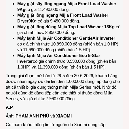
Máy giặt sấy lồng ngang Mijia Front Load Washer
9Kg
có giá 11.490.000 đồng.
Máy giặt lồng ngang Mijia Front Load Washer
Dryer
9Kg
có giá 9.490.000 đồng.
Máy giặt lồng đứng Mijia Top Load Washer 13Kg
có
giá chính thức 8.990.000 đồng.
Máy lạnh Mijia Air Conditioner GentleAir Inverter
có giá chính thức 10.990.000 đồng (phiên bản 1.0 HP)
và 11.990.000 đồng (phiên bản 1.5 HP).
Máy lạnh Mijia Air Conditioner Eco 5-Star
Inverter
có giá chính thức 9.990.000 đồng (phiên bản
1.0HP) và 11.390.000 đồng (phiên bản 1.5 HP).
Trong giai đoạn mở bán từ 29-5 đến 30-6-2026, khách hàng
được nhận ngay ưu đãi lên đến 1.000.000 đồng, áp dụng cho
tất cả thiết bị gia dụng thông minh Mijia Series mới. Nhờ đó,
người dùng dễ dàng tiếp cận các thiết bị thuộc dòng Mijia
Series, với giá chỉ từ 7.990.000 đồng.
A.P.
Ảnh:
PHẠM ANH PHÚ
và
XIAOMI
Có tham khảo thông tin từ nguồn do Xiaomi cung cấp.