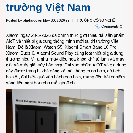
trường Việt Nam
Posted by
phphuoc
on May 30, 2026 in
THỊ TRƯỜNG CÔNG NGHỆ
on
Comments Off
Dải
Xiaomi ngày 29-5-2026 đã chính thức giới thiệu dải sản phẩm
sản
AIoT và thiết bị gia dụng thông minh mới tại thị trường Việt
phẩm
Nam. Đó là Xiaomi Watch S5, Xiaomi Smart Band 10 Pro,
Xiao
Xiaomi Buds 6, Xiaomi Sound Play cùng loạt thiết bị gia dụng
AIoT
thương hiệu Mijia như máy điều hòa khôg khí, tủ lạnh và máy
và
giặt và máy giặt sấy hỗn hợp. Dải sản phẩm AIOT và gia dụng
thiết
này được trang bị khả năng kết nối thông minh hơn, có tích
bị
hợp AI, đạt hiệu quả vận hành cao hơn, mang đến trải nghiệm
gia
sống tiện nghi hơn cho mỗi gia đình.
dụng
thông
minh
Mijia
mới
ra
mắt
tại