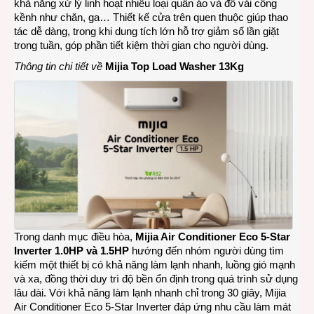
khả năng xử lý linh hoạt nhiều loại quần áo và đồ vải cồng
kềnh như chăn, ga… Thiết kế cửa trên quen thuộc giúp thao
tác dễ dàng, trong khi dung tích lớn hỗ trợ giảm số lần giặt
trong tuần, góp phần tiết kiệm thời gian cho người dùng.
Thông tin chi tiết về
Mijia Top Load Washer 13Kg
Trong danh mục điều hòa,
Mijia Air Conditioner Eco 5-Star
Inverter 1.0HP và 1.5HP
hướng đến nhóm người dùng tìm
kiếm một thiết bị có khả năng làm lạnh nhanh, luồng gió mạnh
và xa, đồng thời duy trì độ bền ổn định trong quá trình sử dụng
lâu dài. Với khả năng làm lạnh nhanh chỉ trong 30 giây, Mijia
Air Conditioner Eco 5-Star Inverter đáp ứng nhu cầu làm mát