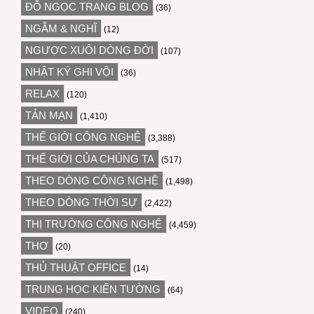
ĐỖ NGỌC TRANG BLOG
(36)
NGẪM & NGHĨ
(12)
NGƯỢC XUÔI DÒNG ĐỜI
(107)
NHẬT KÝ GHI VỘI
(36)
RELAX
(120)
TẢN MẠN
(1,410)
THẾ GIỚI CÔNG NGHỆ
(3,388)
THẾ GIỚI CỦA CHÚNG TA
(517)
THEO DÒNG CÔNG NGHỆ
(1,498)
THEO DÒNG THỜI SỰ
(2,422)
THỊ TRƯỜNG CÔNG NGHỆ
(4,459)
THƠ
(20)
THỦ THUẬT OFFICE
(14)
TRUNG HỌC KIẾN TƯỜNG
(64)
VIDEO
(240)