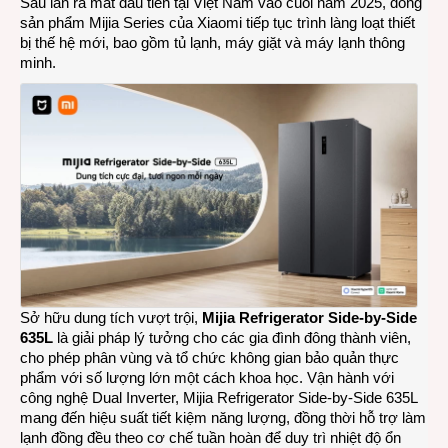
Sau lần ra mắt đầu tiên tại Việt Nam vào cuối năm 2025, dòng
sản phẩm Mijia Series của Xiaomi tiếp tục trình làng loạt thiết
bị thế hệ mới, bao gồm tủ lạnh, máy giặt và máy lạnh thông
minh.
Sở hữu dung tích vượt trội,
Mijia Refrigerator Side-by-Side
635L
là giải pháp lý tưởng cho các gia đình đông thành viên,
cho phép phân vùng và tổ chức không gian bảo quản thực
phẩm với số lượng lớn một cách khoa học. Vận hành với
công nghệ Dual Inverter, Mijia Refrigerator Side-by-Side 635L
mang đến hiệu suất tiết kiệm năng lượng, đồng thời hỗ trợ làm
lạnh đồng đều theo cơ chế tuần hoàn để duy trì nhiệt độ ổn