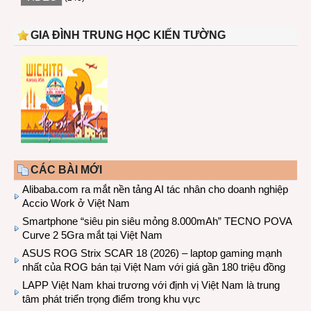
GIA ĐÌNH TRUNG HỌC KIẾN TƯỜNG
CÁC BÀI MỚI
Alibaba.com ra mắt nền tảng AI tác nhân cho doanh nghiệp
Accio Work ở Việt Nam
Smartphone “siêu pin siêu mỏng 8.000mAh” TECNO POVA
Curve 2 5Gra mắt tại Việt Nam
ASUS ROG Strix SCAR 18 (2026) – laptop gaming mạnh
nhất của ROG bán tại Việt Nam với giá gần 180 triệu đồng
LAPP Việt Nam khai trương với định vị Việt Nam là trung
tâm phát triển trọng điểm trong khu vực