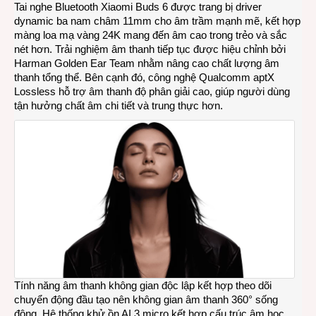
Tai nghe Bluetooth Xiaomi Buds 6 được trang bị driver
dynamic ba nam châm 11mm cho âm trầm mạnh mẽ, kết hợp
màng loa mạ vàng 24K mang đến âm cao trong trẻo và sắc
nét hơn. Trải nghiệm âm thanh tiếp tục được hiệu chỉnh bởi
Harman Golden Ear Team nhằm nâng cao chất lượng âm
thanh tổng thể. Bên cạnh đó, công nghệ Qualcomm aptX
Lossless hỗ trợ âm thanh độ phân giải cao, giúp người dùng
tận hưởng chất âm chi tiết và trung thực hơn.
Tính năng âm thanh không gian độc lập kết hợp theo dõi
chuyển động đầu tạo nên không gian âm thanh 360° sống
động. Hệ thống khử ồn AI 3 micro kết hợp cấu trúc âm học