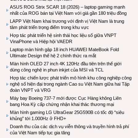
ASUS ROG Strix SCAR 18 (2026) – laptop gaming mạnh
nhất của ROG bán tại Việt Nam với giá gần 180 triệu đồng
LAPP Việt Nam khai trương với định vị Việt Nam là trung
tâm phát triển trọng điểm trong khu vực
Hợp tác phát triển hệ sinh thái học liệu số giữa VNPT
VinaPhone và Hiệp hội VAEDR
Laptop màn hình gập 18 inch HUAWEI MateBook Fold
Ultimate Design thế hệ 2 chính thức ra mắt
Màn hình OLED 27 inch 4K 120Hz đầu tiên trên thế giới
dùng công nghệ in phun inkjet của MSI và TCL
Hợp tác chiến lược phát triển mô hình khu công nghiệp công
nghệ số hiện đại trong ngành Cao su Việt Nam giữa hai Tập
đoàn VNPT và VRG
Máy bay Boeing 737-7 mới được Cục Hàng không Liên
bang Hoa Kỳ cấp chứng nhận khai thác thương mại
Màn hình gaming LG UltraGear 25G590B có tốc độ “siêu
khủng” tới 1.000Hz ở FHD+
Doanh thu của các dịch vụ viễn thông và truyền hình trả phí
của Việt Nam tiếp tục gia tăng