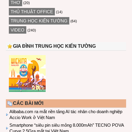
THƠ
(20)
THỦ THUẬT OFFICE
(14)
TRUNG HỌC KIẾN TƯỜNG
(64)
VIDEO
(240)
GIA ĐÌNH TRUNG HỌC KIẾN TƯỜNG
CÁC BÀI MỚI
Alibaba.com ra mắt nền tảng AI tác nhân cho doanh nghiệp
Accio Work ở Việt Nam
Smartphone “siêu pin siêu mỏng 8.000mAh” TECNO POVA
Curve 2 5Gra mắt tại Việt Nam