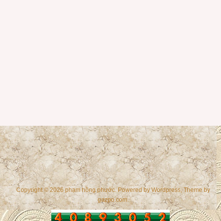
Copyright © 2026 phạm hồng phước. Powered by
Wordpress
, Theme by
gazpo.com
.