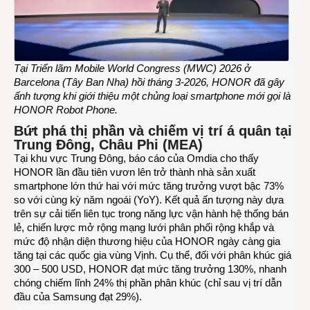
1-
2026
Tại Triển lãm Mobile World Congress (MWC) 2026 ở
Barcelona (Tây Ban Nha) hồi tháng 3-2026, HONOR đã gây
ấnh tượng khi giới thiệu một chủng loại smartphone mới gọi là
HONOR Robot Phone.
Bứt phá thị phần và chiếm vị trí á quân tại
Trung Đông, Châu Phi (MEA)
Tại khu vực Trung Đông, báo cáo của Omdia cho thấy
HONOR lần đầu tiên vươn lên trở thành nhà sản xuất
smartphone lớn thứ hai với mức tăng trưởng vượt bậc 73%
so với cùng kỳ năm ngoái (YoY). Kết quả ấn tượng này dựa
trên sự cải tiến liên tục trong năng lực vận hành hệ thống bán
lẻ, chiến lược mở rộng mạng lưới phân phối rộng khắp và
mức độ nhận diện thương hiệu của HONOR ngày càng gia
tăng tại các quốc gia vùng Vịnh. Cụ thể, đối với phân khúc giá
300 – 500 USD, HONOR đạt mức tăng trưởng 130%, nhanh
chóng chiếm lĩnh 24% thị phần phân khúc (chỉ sau vị trí dẫn
đầu của Samsung đạt 29%).