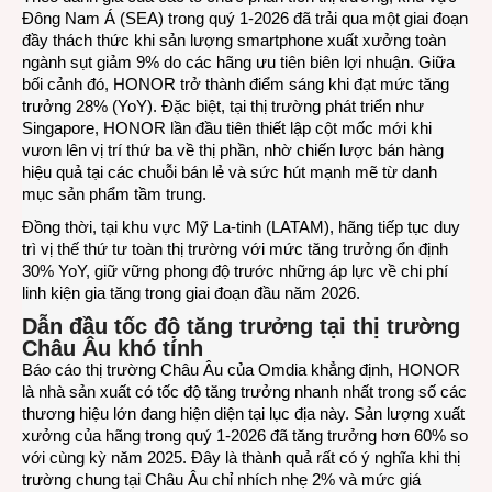
Đông Nam Á (SEA) trong quý 1-2026 đã trải qua một giai đoạn
đầy thách thức khi sản lượng smartphone xuất xưởng toàn
ngành sụt giảm 9% do các hãng ưu tiên biên lợi nhuận. Giữa
bối cảnh đó, HONOR trở thành điểm sáng khi đạt mức tăng
trưởng 28% (YoY). Đặc biệt, tại thị trường phát triển như
Singapore, HONOR lần đầu tiên thiết lập cột mốc mới khi
vươn lên vị trí thứ ba về thị phần, nhờ chiến lược bán hàng
hiệu quả tại các chuỗi bán lẻ và sức hút mạnh mẽ từ danh
mục sản phẩm tầm trung.
Đồng thời, tại khu vực Mỹ La-tinh (LATAM), hãng tiếp tục duy
trì vị thế thứ tư toàn thị trường với mức tăng trưởng ổn định
30% YoY, giữ vững phong độ trước những áp lực về chi phí
linh kiện gia tăng trong giai đoạn đầu năm 2026.
Dẫn đầu tốc độ tăng trưởng tại thị trường
Châu Âu khó tính
Báo cáo thị trường Châu Âu của Omdia khẳng định, HONOR
là nhà sản xuất có tốc độ tăng trưởng nhanh nhất trong số các
thương hiệu lớn đang hiện diện tại lục địa này. Sản lượng xuất
xưởng của hãng trong quý 1-2026 đã tăng trưởng hơn 60% so
với cùng kỳ năm 2025. Đây là thành quả rất có ý nghĩa khi thị
trường chung tại Châu Âu chỉ nhích nhẹ 2% và mức giá