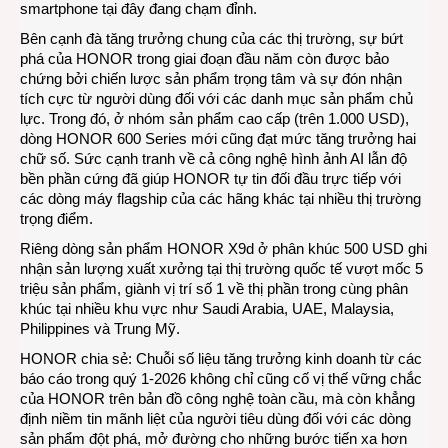
smartphone tại đây đang chạm đỉnh.
Bên cạnh đà tăng trưởng chung của các thị trường, sự bứt
phá của HONOR trong giai đoạn đầu năm còn được bảo
chứng bởi chiến lược sản phẩm trọng tâm và sự đón nhận
tích cực từ người dùng đối với các danh mục sản phẩm chủ
lực. Trong đó, ở nhóm sản phẩm cao cấp (trên 1.000 USD),
dòng HONOR 600 Series mới cũng đạt mức tăng trưởng hai
chữ số. Sức cạnh tranh về cả công nghệ hình ảnh AI lẫn độ
bền phần cứng đã giúp HONOR tự tin đối đầu trực tiếp với
các dòng máy flagship của các hãng khác tại nhiều thị trường
trọng điểm.
Riêng dòng sản phẩm HONOR X9d ở phân khúc 500 USD ghi
nhận sản lượng xuất xưởng tại thị trường quốc tế vượt mốc 5
triệu sản phẩm, giành vị trí số 1 về thị phần trong cùng phân
khúc tại nhiều khu vực như Saudi Arabia, UAE, Malaysia,
Philippines và Trung Mỹ.
HONOR chia sẻ: Chuỗi số liệu tăng trưởng kinh doanh từ các
báo cáo trong quý 1-2026 không chỉ cũng cố vị thế vững chắc
của HONOR trên bản đồ công nghệ toàn cầu, mà còn khẳng
định niềm tin mãnh liệt của người tiêu dùng đối với các dòng
sản phẩm đột phá, mở đường cho những bước tiến xa hơn