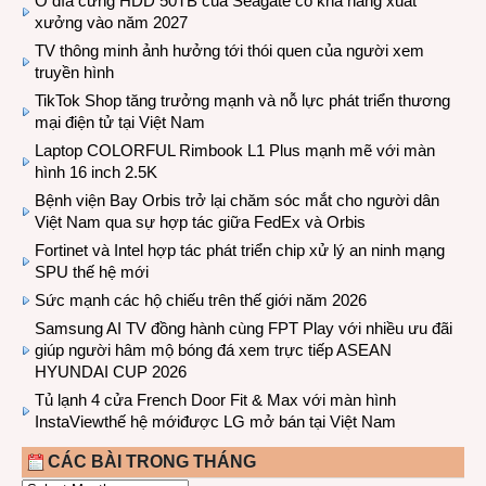
Ổ đĩa cứng HDD 50TB của Seagate có khả năng xuất
xưởng vào năm 2027
TV thông minh ảnh hưởng tới thói quen của người xem
truyền hình
TikTok Shop tăng trưởng mạnh và nỗ lực phát triển thương
mại điện tử tại Việt Nam
Laptop COLORFUL Rimbook L1 Plus mạnh mẽ với màn
hình 16 inch 2.5K
Bệnh viện Bay Orbis trở lại chăm sóc mắt cho người dân
Việt Nam qua sự hợp tác giữa FedEx và Orbis
Fortinet và Intel hợp tác phát triển chip xử lý an ninh mạng
SPU thế hệ mới
Sức mạnh các hộ chiếu trên thế giới năm 2026
Samsung AI TV đồng hành cùng FPT Play với nhiều ưu đãi
giúp người hâm mộ bóng đá xem trực tiếp ASEAN
HYUNDAI CUP 2026
Tủ lạnh 4 cửa French Door Fit & Max với màn hình
InstaViewthế hệ mớiđược LG mở bán tại Việt Nam
CÁC BÀI TRONG THÁNG