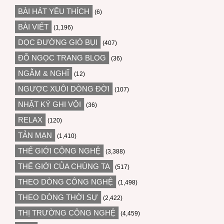
BÀI HÁT YÊU THÍCH
(6)
BÀI VIẾT
(1,196)
DỌC ĐƯỜNG GIÓ BỤI
(407)
ĐỖ NGỌC TRANG BLOG
(36)
NGẪM & NGHĨ
(12)
NGƯỢC XUÔI DÒNG ĐỜI
(107)
NHẬT KÝ GHI VỘI
(36)
RELAX
(120)
TẢN MẠN
(1,410)
THẾ GIỚI CÔNG NGHỆ
(3,388)
THẾ GIỚI CỦA CHÚNG TA
(517)
THEO DÒNG CÔNG NGHỆ
(1,498)
THEO DÒNG THỜI SỰ
(2,422)
THỊ TRƯỜNG CÔNG NGHỆ
(4,459)