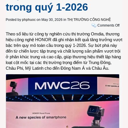
trong quý 1-2026
Posted by
phphuoc
on May 30, 2026 in
THỊ TRƯỜNG CÔNG NGHỆ
on
Comments Off
Giữa
Theo số liệu từ công ty nghiên cứu thị trường Omdia, thương
bối
hiệu công nghệ HONOR đã ghi nhận kết quả tăng trưởng vượt
cảnh
bậc trên quy mô toàn cầu trong quý 1-2026. Sự bứt phá này
thị
đến từ chiến lược tập trung và chất lượng sản phẩm vượt trội
trườn
ở phân khúc trung và cao cấp, giúp thương hiệu thiết lập hàng
nhiều
loạt cột mốc tại các thị trường trọng điểm từ Trung Đông,
khó
Châu Phi, Mỹ Latinh cho đến Đông Nam Á và Châu Âu.
khăn,
HON
tăng
trưởn
mạnh
trên
toàn
cầu
trong
quý