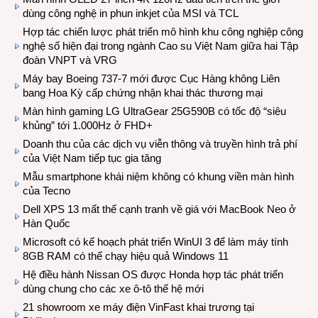
dùng công nghệ in phun inkjet của MSI và TCL
Hợp tác chiến lược phát triển mô hình khu công nghiệp công
nghệ số hiện đại trong ngành Cao su Việt Nam giữa hai Tập
đoàn VNPT và VRG
Máy bay Boeing 737-7 mới được Cục Hàng không Liên
bang Hoa Kỳ cấp chứng nhận khai thác thương mại
Màn hình gaming LG UltraGear 25G590B có tốc độ “siêu
khủng” tới 1.000Hz ở FHD+
Doanh thu của các dịch vụ viễn thông và truyền hình trả phí
của Việt Nam tiếp tục gia tăng
Mẫu smartphone khái niệm không có khung viền màn hình
của Tecno
Dell XPS 13 mất thế cạnh tranh về giá với MacBook Neo ở
Hàn Quốc
Microsoft có kế hoạch phát triển WinUI 3 để làm máy tính
8GB RAM có thể chạy hiệu quả Windows 11
Hệ điều hành Nissan OS được Honda hợp tác phát triển
dùng chung cho các xe ô-tô thế hệ mới
21 showroom xe máy điện VinFast khai trương tại