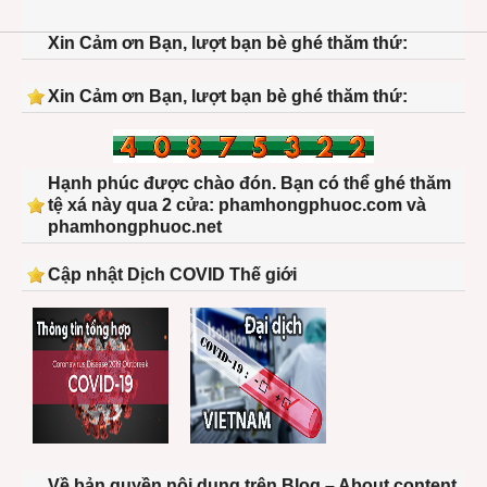
Xin Cảm ơn Bạn, lượt bạn bè ghé thăm thứ:
Xin Cảm ơn Bạn, lượt bạn bè ghé thăm thứ:
Hạnh phúc được chào đón. Bạn có thể ghé thăm
tệ xá này qua 2 cửa: phamhongphuoc.com và
phamhongphuoc.net
Cập nhật Dịch COVID Thế giới
Về bản quyền nội dung trên Blog – About content