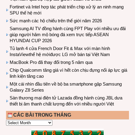
Fortinet và Intel hợp tác phát triển chip xử lý an ninh mạng
SPU thế hệ mới
Sức mạnh các hộ chiếu trên thế giới năm 2026
Samsung AI TV đồng hành cùng FPT Play với nhiều ưu đãi
giúp người hâm mộ bóng đá xem trực tiếp ASEAN
HYUNDAI CUP 2026
Tủ lạnh 4 cửa French Door Fit & Max với màn hình
InstaViewthế hệ mớiđược LG mở bán tại Việt Nam
MacBook Pro đã thay đổi trong 5 năm qua
Chip Qualcomm tăng giá vì hết còn chịu đựng nổi áp lực giá
linh kiện tăng cao
Một cái nhìn đầu tiên về bộ ba smartphone gập Samsung
Galaxy Z8 Series
Sàn thương mại điện tử Lazada đồng hành cùng JBL dưa
thiết bị âm thanh chất lượng đến với nhiều người Việt
CÁC BÀI TRONG THÁNG
CÁC
BÀI
TRONG