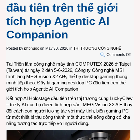
đầu tiên trên thế giới
tích hợp Agentic AI
Companion
Posted by
phphuoc
on May 30, 2026 in
THỊ TRƯỜNG CÔNG NGHỆ
on
Comments Off
COM
Tại Triển lãm công nghệ máy tính COMPUTEX 2026 ở Taipei
TAIPE
(Taiwan) từ ngày 2 đến 5-6-2026, Công ty Công nghệ MSI
2026:
trình làng MEG Vision X2 AI+, thế hệ desktop gaming thông
MSI
minh tiếp theo. Đây là gaming desktop PC đầu tiên trên thế
giới
giới tích hợp Agentic AI Companion
thiệu
Kết hợp AI Holostage đầu tiên trên thị trường cùng LuckyClaw
MEG
– trợ lý AI cục bộ được tích hợp sẵn, MEG Vision X2 AI+ thay
Visio
đổi cách con người tương tác với máy tính, biến gaming PC
X2
từ một thiết bị thụ động thành một thực thể sống động có khả
AI+,
năng tương tác trực tiếp với người dùng.
gami
deskt
PC