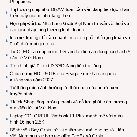
Philippines
Thị trường chip nhớ DRAM toàn cầu vẫn đang tiếp tục khan
hiếm đẩy giá bộ nhớ tăng thêm
Hội nghị Đối tác Nhà hàng Grab Việt Nam tư vấn về thuế và
các giải pháp tăng trưởng kinh doanh
Internet không chỉ cần nhanh, mà còn phải phủ rộng khắp và
ổn định ở mọi góc nhà
TV OLED cao cấp được LG lần đầu tiên áp dụng bảo hành 5
năm ở Việt Nam
Tình hình giá ổ lưu trữ SSD đang tiếp tục tăng
Ổ đĩa cứng HDD 50TB của Seagate có khả năng xuất
xưởng vào năm 2027
TV thông minh ảnh hưởng tới thói quen của người xem
truyền hình
TikTok Shop tăng trưởng mạnh và nỗ lực phát triển thương
mại điện tử tại Việt Nam
Laptop COLORFUL Rimbook L1 Plus mạnh mẽ với màn
hình 16 inch 2.5K
Bệnh viện Bay Orbis trở lại chăm sóc mắt cho người dân
Việt Nam qua sự hợp tác giữa FedEx và Orbis