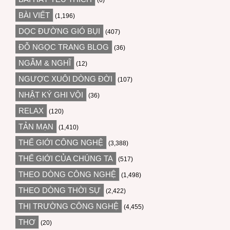
(6)
BÀI VIẾT
(1,196)
DỌC ĐƯỜNG GIÓ BỤI
(407)
ĐỖ NGỌC TRANG BLOG
(36)
NGẪM & NGHĨ
(12)
NGƯỢC XUÔI DÒNG ĐỜI
(107)
NHẬT KÝ GHI VỘI
(36)
RELAX
(120)
TẢN MẠN
(1,410)
THẾ GIỚI CÔNG NGHỆ
(3,388)
THẾ GIỚI CỦA CHÚNG TA
(517)
THEO DÒNG CÔNG NGHỆ
(1,498)
THEO DÒNG THỜI SỰ
(2,422)
THỊ TRƯỜNG CÔNG NGHỆ
(4,455)
THƠ
(20)