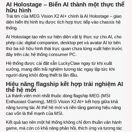
AI Holostage – Biến AI thành một thực thể
hữu hình
Trái tim của MEG Vision X2 AI+ chính là AI Holostage – giao
diện hiển thị hình trụ được tích hợp trực tiếp vào chassis hệ
thống.
AI Holostage tạo nên sự hiện diện vật lý thực sự cho AI, cho
phép các digital companion, desktop pet và avatar AI từ bên
thứ ba sở hữu hình thái trực quan chưa từng xuất hiện trước
đây trên các hệ thống consumer PC.
Hệ thống được cài đặt sẵn LuckyClaw ngay từ khi xuất
xưởng, mang đến trải nghiệm tương tác ngay lập tức khi
người dùng khởi động thiết bị lần đầu.
Hiệu năng flagship kết hợp trải nghiệm AI
thế hệ mới
Là thành viên mới nhất thuộc dòng flagship MEG (MSI
Enthusiast Gaming), MEG Vision X2 AI+ kết hợp giữa khả
năng tương tác AI thế hệ mới và nền tảng gaming hiệu năng
cao vốn là thế mạnh của MSI.
Kết quả tạo nên một hệ thống không chỉ đơn thuần vận hành
game, mà còn có khả năng phản hồi, thích ứng và tương tác