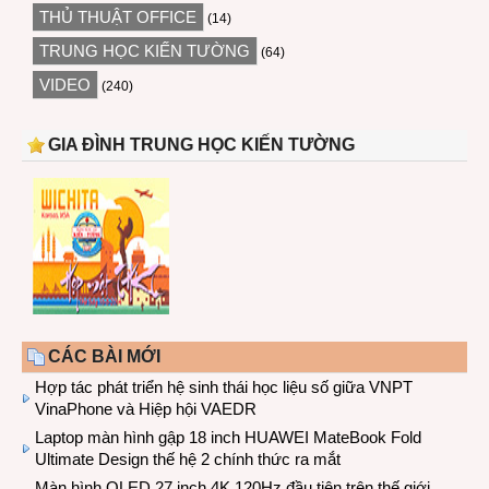
THỦ THUẬT OFFICE
(14)
TRUNG HỌC KIẾN TƯỜNG
(64)
VIDEO
(240)
GIA ĐÌNH TRUNG HỌC KIẾN TƯỜNG
CÁC BÀI MỚI
Hợp tác phát triển hệ sinh thái học liệu số giữa VNPT
VinaPhone và Hiệp hội VAEDR
Laptop màn hình gập 18 inch HUAWEI MateBook Fold
Ultimate Design thế hệ 2 chính thức ra mắt
Màn hình OLED 27 inch 4K 120Hz đầu tiên trên thế giới