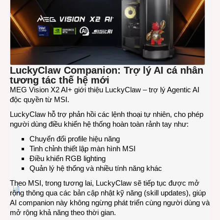
đầu
tiên
trên
thế
giới
tích
hợp
LuckyClaw Companion: Trợ lý AI cá nhân
Agent
tương tác thế hệ mới
AI
MEG Vision X2 AI+ giới thiệu LuckyClaw – trợ lý Agentic AI
Comp
độc quyền từ MSI.
LuckyClaw hỗ trợ phản hồi các lệnh thoại tự nhiên, cho phép
người dùng điều khiển hệ thống hoàn toàn rảnh tay như:
Chuyển đổi profile hiệu năng
Tinh chỉnh thiết lập màn hình MSI
Điều khiển RGB lighting
Quản lý hệ thống và nhiều tính năng khác
Theo MSI, trong tương lai, LuckyClaw sẽ tiếp tục được mở
rộng thông qua các bản cập nhật kỹ năng (skill updates), giúp
AI companion này không ngừng phát triển cùng người dùng và
mở rộng khả năng theo thời gian.