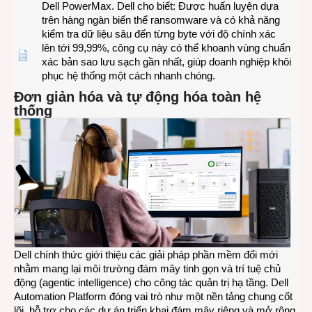
Dell PowerMax. Dell cho biết: Được huấn luyện dựa
trên hàng ngàn biến thể ransomware và có khả năng
kiểm tra dữ liệu sâu đến từng byte với độ chính xác
lên tới 99,99%, công cụ này có thể khoanh vùng chuẩn
xác bản sao lưu sạch gần nhất, giúp doanh nghiệp khôi
phục hệ thống một cách nhanh chóng.
Đơn giản hóa và tự động hóa toàn hệ
thống
Dell chính thức giới thiệu các giải pháp phần mềm đổi mới
nhằm mang lại môi trường đám mây tinh gọn và trí tuệ chủ
động (agentic intelligence) cho công tác quản trị hạ tầng. Dell
Automation Platform đóng vai trò như một nền tảng chung cốt
lõi, hỗ trợ cho các dự án triển khai đám mây riêng và mở rộng