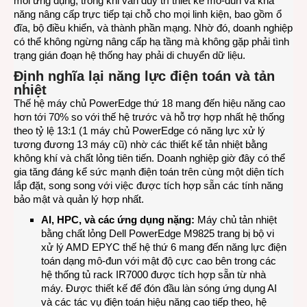
mỗi ứng dụng, trong khi vẫn duy trì thiết kế mô-đun và khả
năng nâng cấp trực tiếp tại chỗ cho mọi linh kiện, bao gồm ổ
đĩa, bộ điều khiển, và thành phần mạng. Nhờ đó, doanh nghiệp
có thể không ngừng nâng cấp hạ tầng mà không gặp phải tình
trạng gián đoạn hệ thống hay phải di chuyển dữ liệu.
Định nghĩa lại năng lực điện toán và tản
nhiệt
Thế hệ máy chủ PowerEdge thứ 18 mang đến hiệu năng cao
hơn tới 70% so với thế hệ trước và hỗ trợ hợp nhất hệ thống
theo tỷ lệ 13:1 (1 máy chủ PowerEdge có năng lực xử lý
tương đương 13 máy cũ) nhờ các thiết kế tản nhiệt bằng
không khí và chất lỏng tiên tiến. Doanh nghiệp giờ đây có thể
gia tăng đáng kể sức mạnh điện toán trên cùng một diện tích
lắp đặt, song song với việc được tích hợp sẵn các tính năng
bảo mật và quản lý hợp nhất.
AI, HPC, và các ứng dụng nặng:
Máy chủ tản nhiệt
bằng chất lỏng Dell PowerEdge M9825 trang bị bộ vi
xử lý AMD EPYC thế hệ thứ 6 mang đến năng lực điện
toán dạng mô-đun với mật độ cực cao bên trong các
hệ thống tủ rack IR7000 được tích hợp sẵn từ nhà
máy. Được thiết kế để đón đầu làn sóng ứng dụng AI
và các tác vụ điện toán hiệu năng cao tiếp theo, hệ