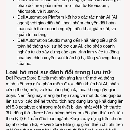
pháp đổi mới phần mềm mới nhất từ Broadcom,
Microsoft, và Nutanix.
Dell Automation Platform kết hợp các tác nhân AI (AI
agent) với giao diện hội thoại nhằm chuyển đổi hoàn
toàn cách thức doanh nghiệp triển khai, giám sát, và
quản trị hạ tầng.
Dell Automation Studio mang đến khả năng điều phối
toàn hệ thống với sự hỗ trợ của AI, cho phép doanh
nghiệp tự do xây dựng các quy trình làm việc tự động
hóa tùy chỉnh xuyên suốt toàn bộ hạ tầng và ứng dụng
của họ.
Loại bỏ mọi sự đánh đổi trong lưu trữ
Dell PowerStore Elitelà một nền tảng lưu trữ mở và thông
minh, kết hợp giữa phần mềm được điều khiển bởi AI, phần
cứng thế hệ mới, và khả năng hiện đại hóa không gây gián
đoạn. Nền tảng này mang lại hiệu năng và mật độ cao gấp ba
lần so với các thế hệ trước, tích hợp dung lượng khả dụng lên
tới 5,8 petabyte chỉ trong một thiết bị duy nhất với kích thước
3U, đồng thời được bảo chứng bởi cam kết giảm thiểu dữ liệu
theo tỷ lệ 6:1 dẫn đầu toàn ngành. Được xây dựng trên chuẩn
bộ nhớ Flash E3, PowerStore Elite giúp giảm thiểu chi phí trên