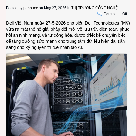
Posted by
phphuoc
on May 27, 2026 in
THỊ TRƯỜNG CÔNG NGHỆ
on
Comments Off
Nhữn
Dell Việt Nam ngày 27-5-2026 cho biết: Dell Technologies (Mỹ)
giải
vừa ra mắt thế hệ giải pháp đổi mới về lưu trữ, điện toán, phục
pháp
hồi an ninh mạng, và tự động hóa, được thiết kế chuyên biệt
mới
để tăng cường sức mạnh cho trung tâm dữ liệu hiện đại sẵn
của
sàng cho kỷ nguyên trí tuệ nhân tạo AI.
Dell
Techn
cho
trung
tâm
dữ
liệu
trong
kỷ
nguy
AI