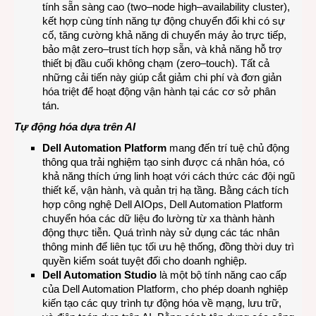
tính sẵn sàng cao (two–node high–availability cluster),
kết hợp cùng tính năng tự động chuyển đổi khi có sự
cố, tăng cường khả năng di chuyển máy ảo trực tiếp,
bảo mật zero–trust tích hợp sẵn, và khả năng hỗ trợ
thiết bị đầu cuối không chạm (zero–touch). Tất cả
những cải tiến này giúp cắt giảm chi phí và đơn giản
hóa triệt để hoạt động vận hành tại các cơ sở phân
tán.
Tự động hóa dựa trên AI
Dell Automation Platform
mang đến trí tuệ chủ động
thông qua trải nghiệm tạo sinh được cá nhân hóa, có
khả năng thích ứng linh hoạt với cách thức các đội ngũ
thiết kế, vận hành, và quản trị hạ tầng. Bằng cách tích
hợp công nghệ Dell AIOps, Dell Automation Platform
chuyển hóa các dữ liệu đo lường từ xa thành hành
động thực tiễn. Quá trình này sử dụng các tác nhân
thông minh để liên tục tối ưu hệ thống, đồng thời duy trì
quyền kiểm soát tuyệt đối cho doanh nghiệp.
Dell Automation Studio
là một bộ tính năng cao cấp
của Dell Automation Platform, cho phép doanh nghiệp
kiến tạo các quy trình tự động hóa về mạng, lưu trữ,