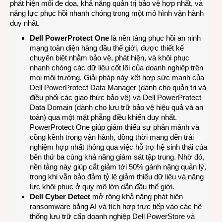
phát hiện mối đe dọa, khả năng quản trị bảo vệ hợp nhất, và
năng lực phục hồi nhanh chóng trong một mô hình vận hành
duy nhất.
Dell PowerProtect One
là nền tảng phục hồi an ninh
mạng toàn diện hàng đầu thế giới, được thiết kế
chuyên biệt nhằm bảo vệ, phát hiện, và khôi phục
nhanh chóng các dữ liệu cốt lõi của doanh nghiệp trên
mọi môi trường. Giải pháp này kết hợp sức mạnh của
Dell PowerProtect Data Manager (dành cho quản trị và
điều phối các giao thức bảo vệ) và Dell PowerProtect
Data Domain (dành cho lưu trữ bảo vệ hiệu quả và an
toàn) qua một mặt phẳng điều khiển duy nhất.
PowerProtect One giúp giảm thiểu sự phân mảnh và
cồng kềnh trong vận hành, đồng thời mang đến trải
nghiệm hợp nhất thông qua việc hỗ trợ hệ sinh thái của
bên thứ ba cùng khả năng giám sát tập trung. Nhờ đó,
nền tảng này giúp cắt giảm tới 50% gánh nặng quản lý,
trong khi vẫn bảo đảm tỷ lệ giảm thiểu dữ liệu và năng
lực khôi phục ở quy mô lớn dẫn đầu thế giới.
Dell Cyber Detect
mở rộng khả năng phát hiện
ransomware bằng AI và tích hợp trực tiếp vào các hệ
thống lưu trữ cấp doanh nghiệp Dell PowerStore và