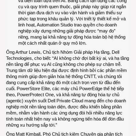
và điện toán dựa trên AI. Bằng cách tận dụng các công
cụ và quy trình quen thuộc, giải pháp này giúp rút ngắn
thời gian đưa dịch vụ vào vận hành và giảm thiểu sự
phức tạp trong khâu quản lý. Với triết lý thiết kế mở và
linh hoạt, Automation Studio trao quyền cho doanh
nghiệp xây dựng những giải pháp được “may đo”
riêng, mang lại khả năng tự động hóa toàn bộ hệ thống
một cách nhất quán ở quy mô lớn.
Ông Arthur Lewis, Chủ tịch Nhóm Giải pháp Hạ tầng, Dell
Technologies, cho biết: “AI không chờ đợi bất kỳ ai, và hạ tầng
nền tảng để phục vụ AI cũng không cho phép sự chậm trễ.
Trung tâm dữ liệu hiện đại được định hình bởi các phần mềm
thông minh giúp đơn giản hóa hệ thống CNTT, và chúng tôi
đang cung cấp khả năng đó một cách trọn vẹn từ đầu đến
cuối. PowerStore Elite, các máy chủ PowerEdge thế hệ tiếp
theo, PowerProtect One, và khả năng tự động hóa tự chủ
(agentic) xuyên suốt Dell Private Cloud mang đến cho doanh
nghiệp một nền tảng toàn diện, được điều khiển bằng phần
mềm, nhằm vận hành các ứng dụng đòi hỏi nhiều năng lực
tính toán nhất hiện nay và không ngừng tiến hóa để đón đầu
những xu hướng sắp tới.”
Ông Matt Kimball, Phó Chủ tịch kiêm Chuyên gia phân tích