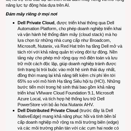
năng lực tự động hóa dựa trên AI.
Đám mây riêng ở mọi nơi
Dell Private Cloud
, được triển khai thông qua Dell
Automation Platform, cho phép doanh nghiệp triển khai
và vận hành hệ thống đám mây (cloud stack) mà họ
lựa chọn từ những nhà cung cấp như Broadcom,
Microsoft, Nutanix, và Red Hat trên hạ tầng Dell mở và
tách rời với khả năng quản trị vòng đời tự động. Nền
tảng này cho phép mở rộng quy mô điện toán và lưu
trữ một cách độc lập, giúp doanh nghiệp tránh được
tình trạng bị trói buộc vào một hệ sinh thái duy nhất,
đồng thời mang lại khả năng tiết kiệm chi phí lên tới
65% so với mô hình Hạ tầng Siêu hội tụ (HCI). Những
bước tiến mới trong hệ sinh thái bao gồm khả năng
triển khai VMware Cloud Foundation 9.1, Microsoft
Azure Local, và tích hợp hệ thống lưu trữ Dell
PowerStore với bộ ảo hóa Nutanix AHV.
Dell Distributed Private Cloud
(trước đây là Dell
NativeEdge) mang khả năng phục hồi và tính bền bỉ
cấp doanh nghiệp mở rộng ra môi trường biên (edge)
và các môi trường phân tán với các cụm hai node có