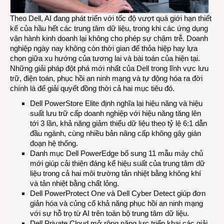
Theo Dell, AI đang phát triển với tốc độ vượt quá giới hạn thiết
kế của hầu hết các trung tâm dữ liệu, trong khi các ứng dụng
vận hành kinh doanh lại không cho phép sự chậm trễ. Doanh
nghiệp ngày nay không còn thời gian để thỏa hiệp hay lựa
chọn giữa xu hướng của tương lai và bài toán của hiện tại.
Những giải pháp đột phá mới nhất của Dell trong lĩnh vực lưu
trữ, điện toán, phục hồi an ninh mạng và tự động hóa ra đời
chính là để giải quyết đồng thời cả hai mục tiêu đó.
Dell PowerStore Elite định nghĩa lại hiệu năng và hiệu
suất lưu trữ cấp doanh nghiệp với hiệu năng tăng lên
tới 3 lần, khả năng giảm thiểu dữ liệu theo tỷ lệ 6:1 dẫn
đầu ngành, cùng nhiều bản nâng cấp không gây gián
đoạn hệ thống.
Danh mục Dell PowerEdge bổ sung 11 mẫu máy chủ
mới giúp cải thiện đáng kể hiệu suất của trung tâm dữ
liệu trong cả hai môi trường tản nhiệt bằng không khí
và tản nhiệt bằng chất lỏng.
Dell PowerProtect One và Dell Cyber Detect giúp đơn
giản hóa và củng cố khả năng phục hồi an ninh mạng
với sự hỗ trọ từ AI trên toàn bộ trung tâm dữ liệu.
Dell Private Cloud mở rộng năng lực triển khai các giải