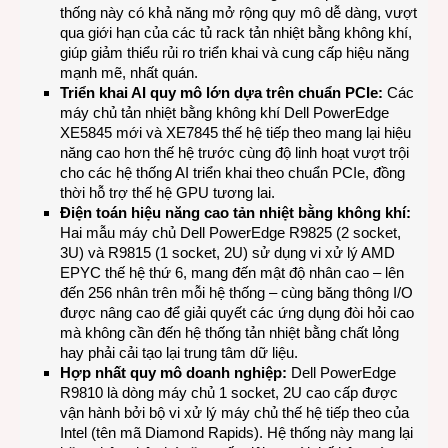
thống này có khả năng mở rộng quy mô dễ dàng, vượt
qua giới hạn của các tủ rack tản nhiệt bằng không khí,
giúp giảm thiểu rủi ro triển khai và cung cấp hiệu năng
mạnh mẽ, nhất quán.
Triển khai AI quy mô lớn dựa trên chuẩn PCIe:
Các
máy chủ tản nhiệt bằng không khí Dell PowerEdge
XE5845 mới và XE7845 thế hệ tiếp theo mang lại hiệu
năng cao hơn thế hệ trước cùng độ linh hoạt vượt trội
cho các hệ thống AI triển khai theo chuẩn PCIe, đồng
thời hỗ trợ thế hệ GPU tương lai.
Điện toán hiệu năng cao tản nhiệt bằng không khí:
Hai mẫu máy chủ Dell PowerEdge R9825 (2 socket,
3U) và R9815 (1 socket, 2U) sử dụng vi xử lý AMD
EPYC thế hệ thứ 6, mang đến mật độ nhân cao – lên
đến 256 nhân trên mỗi hệ thống – cùng băng thông I/O
được nâng cao để giải quyết các ứng dụng đòi hỏi cao
mà không cần đến hệ thống tản nhiệt bằng chất lỏng
hay phải cải tạo lại trung tâm dữ liệu.
Hợp nhất quy mô doanh nghiệp:
Dell PowerEdge
R9810 là dòng máy chủ 1 socket, 2U cao cấp được
vận hành bởi bộ vi xử lý máy chủ thế hệ tiếp theo của
Intel (tên mã Diamond Rapids). Hệ thống này mang lại