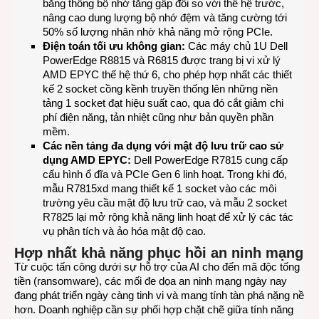
băng thông bộ nhớ tăng gấp đôi so với thế hệ trước,
nâng cao dung lượng bộ nhớ đệm và tăng cường tới
50% số lượng nhân nhờ khả năng mở rộng PCIe.
Điện toán tối ưu không gian:
Các máy chủ 1U Dell
PowerEdge R8815 và R6815 được trang bị vi xử lý
AMD EPYC thế hệ thứ 6, cho phép hợp nhất các thiết
kế 2 socket cồng kềnh truyền thống lên những nền
tảng 1 socket đạt hiệu suất cao, qua đó cắt giảm chi
phí điện năng, tản nhiệt cũng như bản quyền phần
mềm.
Các nền tảng đa dụng với mật độ lưu trữ cao sử
dụng AMD EPYC:
Dell PowerEdge R7815 cung cấp
cấu hình ổ đĩa và PCIe Gen 6 linh hoạt. Trong khi đó,
mẫu R7815xd mang thiết kế 1 socket vào các môi
trường yêu cầu mật độ lưu trữ cao, và mẫu 2 socket
R7825 lại mở rộng khả năng linh hoạt để xử lý các tác
vụ phân tích và ảo hóa mật độ cao.
Hợp nhất khả năng phục hồi an ninh mạng
Từ cuộc tấn công dưới sự hỗ trợ của AI cho đến mã độc tống
tiền (ransomware), các mối đe dọa an ninh mạng ngày nay
đang phát triển ngày càng tinh vi và mang tính tàn phá nặng nề
hơn. Doanh nghiệp cần sự phối hợp chặt chẽ giữa tính năng