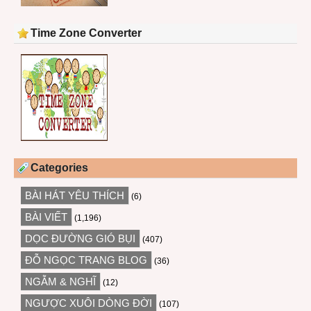
Time Zone Converter
Categories
BÀI HÁT YÊU THÍCH
(6)
BÀI VIẾT
(1,196)
DỌC ĐƯỜNG GIÓ BỤI
(407)
ĐỖ NGỌC TRANG BLOG
(36)
NGẪM & NGHĨ
(12)
NGƯỢC XUÔI DÒNG ĐỜI
(107)