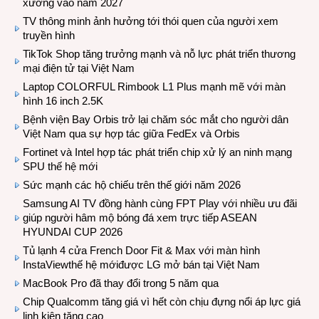
xưởng vào năm 2027
TV thông minh ảnh hưởng tới thói quen của người xem
truyền hình
TikTok Shop tăng trưởng mạnh và nỗ lực phát triển thương
mại điện tử tại Việt Nam
Laptop COLORFUL Rimbook L1 Plus mạnh mẽ với màn
hình 16 inch 2.5K
Bệnh viện Bay Orbis trở lại chăm sóc mắt cho người dân
Việt Nam qua sự hợp tác giữa FedEx và Orbis
Fortinet và Intel hợp tác phát triển chip xử lý an ninh mạng
SPU thế hệ mới
Sức mạnh các hộ chiếu trên thế giới năm 2026
Samsung AI TV đồng hành cùng FPT Play với nhiều ưu đãi
giúp người hâm mộ bóng đá xem trực tiếp ASEAN
HYUNDAI CUP 2026
Tủ lạnh 4 cửa French Door Fit & Max với màn hình
InstaViewthế hệ mớiđược LG mở bán tại Việt Nam
MacBook Pro đã thay đổi trong 5 năm qua
Chip Qualcomm tăng giá vì hết còn chịu đựng nổi áp lực giá
linh kiện tăng cao