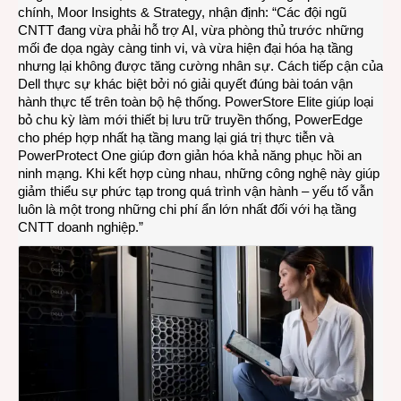
chính, Moor Insights & Strategy, nhận định: “Các đội ngũ
CNTT đang vừa phải hỗ trợ AI, vừa phòng thủ trước những
mối đe dọa ngày càng tinh vi, và vừa hiện đại hóa hạ tầng
nhưng lại không được tăng cường nhân sự. Cách tiếp cận của
Dell thực sự khác biệt bởi nó giải quyết đúng bài toán vận
hành thực tế trên toàn bộ hệ thống. PowerStore Elite giúp loại
bỏ chu kỳ làm mới thiết bị lưu trữ truyền thống, PowerEdge
cho phép hợp nhất hạ tầng mang lại giá trị thực tiễn và
PowerProtect One giúp đơn giản hóa khả năng phục hồi an
ninh mạng. Khi kết hợp cùng nhau, những công nghệ này giúp
giảm thiểu sự phức tạp trong quá trình vận hành – yếu tố vẫn
luôn là một trong những chi phí ẩn lớn nhất đối với hạ tầng
CNTT doanh nghiệp.”