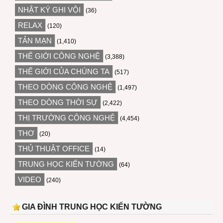
NHẬT KÝ GHI VỘI
(36)
RELAX
(120)
TẢN MẠN
(1,410)
THẾ GIỚI CÔNG NGHỆ
(3,388)
THẾ GIỚI CỦA CHÚNG TA
(517)
THEO DÒNG CÔNG NGHỆ
(1,497)
THEO DÒNG THỜI SỰ
(2,422)
THỊ TRƯỜNG CÔNG NGHỆ
(4,454)
THƠ
(20)
THỦ THUẬT OFFICE
(14)
TRUNG HỌC KIẾN TƯỜNG
(64)
VIDEO
(240)
GIA ĐÌNH TRUNG HỌC KIẾN TƯỜNG