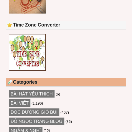
Time Zone Converter
Categories
BÀI HÁT YÊU THÍCH
(6)
BÀI VIẾT
(1,196)
DỌC ĐƯỜNG GIÓ BỤI
(407)
ĐỖ NGỌC TRANG BLOG
(36)
NGẪM & NGHĨ
(12)