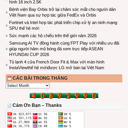
hình 16 inch 2.5K
Bệnh viện Bay Orbis trở lại chăm sóc mắt cho người dân
Việt Nam qua sự hợp tác giữa FedEx và Orbis
Fortinet và Intel hợp tác phát triển chip xử lý an ninh mạng
SPU thế hệ mới
Sức mạnh các hộ chiếu trên thế giới năm 2026
Samsung AI TV đồng hành cùng FPT Play với nhiều ưu đãi
giúp người hâm mộ bóng đá xem trực tiếp ASEAN
HYUNDAI CUP 2026
Tủ lạnh 4 cửa French Door Fit & Max với màn hình
InstaViewthế hệ mớiđược LG mở bán tại Việt Nam
CÁC BÀI TRONG THÁNG
CÁC
BÀI
TRONG
THÁNG
Cảm Ơn Bạn – Thanks