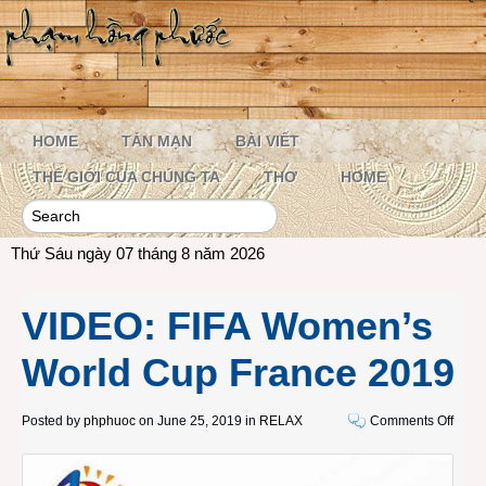
HOME
TẢN MẠN
BÀI VIẾT
THẾ GIỚI CỦA CHÚNG TA
THƠ
HOME
Thứ Sáu ngày 07 tháng 8 năm 2026
VIDEO: FIFA Women’s
World Cup France 2019
on
Posted by
phphuoc
on June 25, 2019 in
RELAX
Comments Off
VIDE
FIFA
Wome