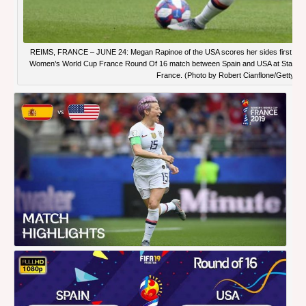
REIMS, FRANCE – JUNE 24: Megan Rapinoe of the USA scores her sides first goal 
Women’s World Cup France Round Of 16 match between Spain and USA at Stade Au
France. (Photo by Robert Cianflone/Getty Im