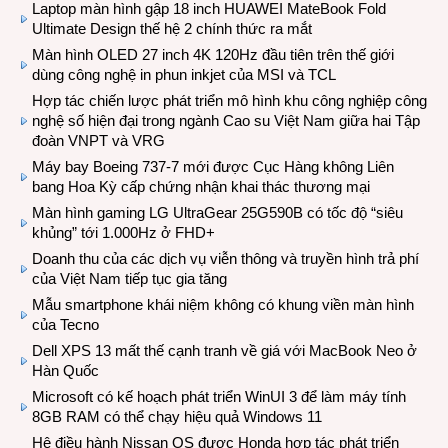
Laptop màn hình gập 18 inch HUAWEI MateBook Fold
Ultimate Design thế hệ 2 chính thức ra mắt
Màn hình OLED 27 inch 4K 120Hz đầu tiên trên thế giới
dùng công nghệ in phun inkjet của MSI và TCL
Hợp tác chiến lược phát triển mô hình khu công nghiệp công
nghệ số hiện đại trong ngành Cao su Việt Nam giữa hai Tập
đoàn VNPT và VRG
Máy bay Boeing 737-7 mới được Cục Hàng không Liên
bang Hoa Kỳ cấp chứng nhận khai thác thương mại
Màn hình gaming LG UltraGear 25G590B có tốc độ “siêu
khủng” tới 1.000Hz ở FHD+
Doanh thu của các dịch vụ viễn thông và truyền hình trả phí
của Việt Nam tiếp tục gia tăng
Mẫu smartphone khái niệm không có khung viền màn hình
của Tecno
Dell XPS 13 mất thế cạnh tranh về giá với MacBook Neo ở
Hàn Quốc
Microsoft có kế hoạch phát triển WinUI 3 để làm máy tính
8GB RAM có thể chạy hiệu quả Windows 11
Hệ điều hành Nissan OS được Honda hợp tác phát triển