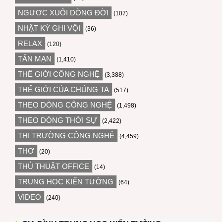
NGƯỢC XUÔI DÒNG ĐỜI
(107)
NHẬT KÝ GHI VỘI
(36)
RELAX
(120)
TẢN MẠN
(1,410)
THẾ GIỚI CÔNG NGHỆ
(3,388)
THẾ GIỚI CỦA CHÚNG TA
(517)
THEO DÒNG CÔNG NGHỆ
(1,498)
THEO DÒNG THỜI SỰ
(2,422)
THỊ TRƯỜNG CÔNG NGHỆ
(4,459)
THƠ
(20)
THỦ THUẬT OFFICE
(14)
TRUNG HỌC KIẾN TƯỜNG
(64)
VIDEO
(240)