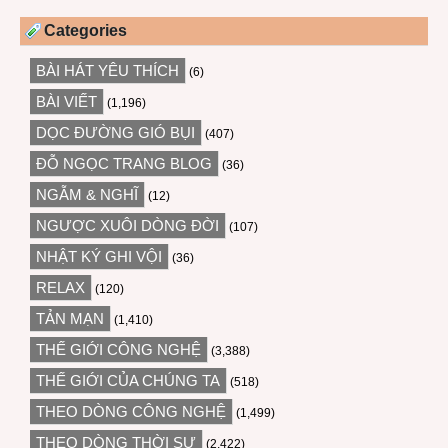
Categories
BÀI HÁT YÊU THÍCH
(6)
BÀI VIẾT
(1,196)
DỌC ĐƯỜNG GIÓ BỤI
(407)
ĐỖ NGỌC TRANG BLOG
(36)
NGẪM & NGHĨ
(12)
NGƯỢC XUÔI DÒNG ĐỜI
(107)
NHẬT KÝ GHI VỘI
(36)
RELAX
(120)
TẢN MẠN
(1,410)
THẾ GIỚI CÔNG NGHỆ
(3,388)
THẾ GIỚI CỦA CHÚNG TA
(518)
THEO DÒNG CÔNG NGHỆ
(1,499)
THEO DÒNG THỜI SỰ
(2,422)