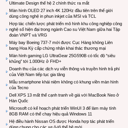
Ultimate Design thế hệ 2 chính thức ra mắt
Màn hình OLED 27 inch 4K 120Hz đầu tiên trên thế giới
dùng công nghệ in phun inkjet của MSI và TCL
Hợp tác chiến lược phát triển mô hình khu công nghiệp công
nghệ số hiện đại trong ngành Cao su Việt Nam giữa hai Tập
đoàn VNPT và VRG
Máy bay Boeing 737-7 mới được Cục Hàng không Liên
bang Hoa Kỳ cấp chứng nhận khai thác thương mại
Màn hình gaming LG UltraGear 25G590B có tốc độ “siêu
khủng” tới 1.000Hz ở FHD+
Doanh thu của các dịch vụ viễn thông và truyền hình trả phí
của Việt Nam tiếp tục gia tăng
Mẫu smartphone khái niệm không có khung viền màn hình
của Tecno
Dell XPS 13 mất thế cạnh tranh về giá với MacBook Neo ở
Hàn Quốc
Microsoft có kế hoạch phát triển WinUI 3 để làm máy tính
8GB RAM có thể chạy hiệu quả Windows 11
Hệ điều hành Nissan OS được Honda hợp tác phát triển
dùng chung cho các xe ô-tô thế hệ mới