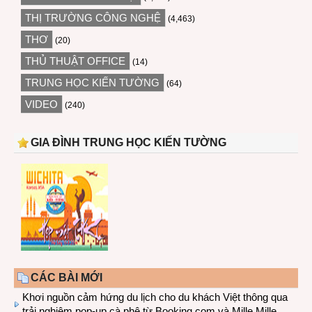
THỊ TRƯỜNG CÔNG NGHỆ
(4,463)
THƠ
(20)
THỦ THUẬT OFFICE
(14)
TRUNG HỌC KIẾN TƯỜNG
(64)
VIDEO
(240)
GIA ĐÌNH TRUNG HỌC KIẾN TƯỜNG
CÁC BÀI MỚI
Khơi nguồn cảm hứng du lịch cho du khách Việt thông qua
trải nghiệm pop-up cà phê từ Booking.com và Mille Mille