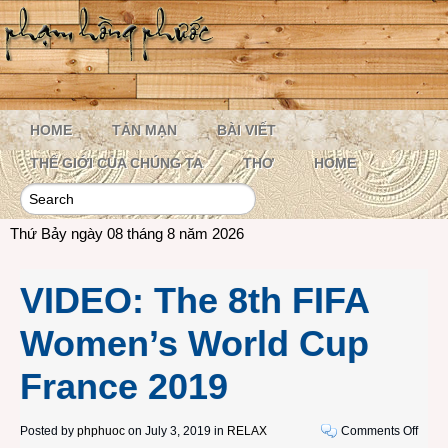
HOME
TẢN MẠN
BÀI VIẾT
THẾ GIỚI CỦA CHÚNG TA
THƠ
HOME
Thứ Bảy ngày 08 tháng 8 năm 2026
VIDEO: The 8th FIFA
Women’s World Cup
France 2019
on
Posted by
phphuoc
on July 3, 2019 in
RELAX
Comments Off