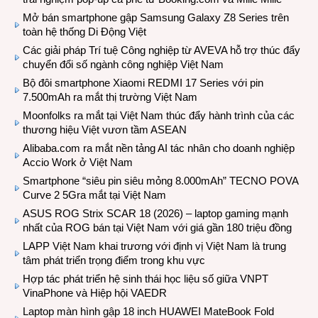
Mở bán smartphone gập Samsung Galaxy Z8 Series trên
toàn hệ thống Di Động Việt
Các giải pháp Trí tuệ Công nghiệp từ AVEVA hỗ trợ thúc đẩy
chuyển đổi số ngành công nghiệp Việt Nam
Bộ đôi smartphone Xiaomi REDMI 17 Series với pin
7.500mAh ra mắt thị trường Việt Nam
Moonfolks ra mắt tại Việt Nam thúc đẩy hành trình của các
thương hiệu Việt vươn tầm ASEAN
Alibaba.com ra mắt nền tảng AI tác nhân cho doanh nghiệp
Accio Work ở Việt Nam
Smartphone “siêu pin siêu mỏng 8.000mAh” TECNO POVA
Curve 2 5Gra mắt tại Việt Nam
ASUS ROG Strix SCAR 18 (2026) – laptop gaming mạnh
nhất của ROG bán tại Việt Nam với giá gần 180 triệu đồng
LAPP Việt Nam khai trương với định vị Việt Nam là trung
tâm phát triển trọng điểm trong khu vực
Hợp tác phát triển hệ sinh thái học liệu số giữa VNPT
VinaPhone và Hiệp hội VAEDR
Laptop màn hình gập 18 inch HUAWEI MateBook Fold