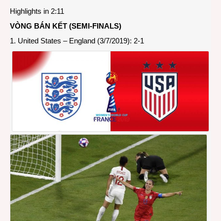
VIDE
Highlights in 2:11
The
8th
VÒNG BÁN KẾT (SEMI-FINALS)
FIFA
1. United States – England (3/7/2019): 2-1
Wome
Worl
Cup
Fran
2019