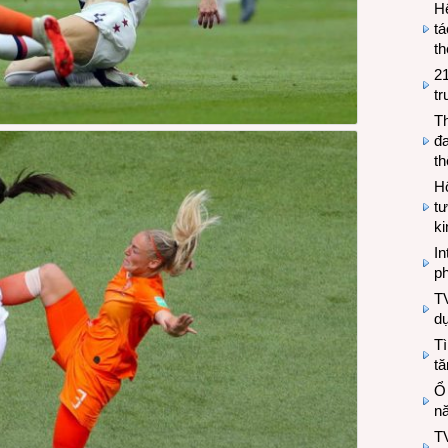
H
tá
th
2
tr
T
đa
t
Hộ
tư
k
In
ph
T
d
Tì
tă
Ổ
n
TV