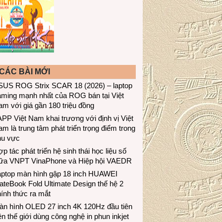
CÁC BÀI MỚI
SUS ROG Strix SCAR 18 (2026) – laptop
aming mạnh nhất của ROG bán tại Việt
m với giá gần 180 triệu đồng
PP Việt Nam khai trương với định vị Việt
m là trung tâm phát triển trọng điểm trong
hu vực
p tác phát triển hệ sinh thái học liệu số
iữa VNPT VinaPhone và Hiệp hội VAEDR
aptop màn hình gập 18 inch HUAWEI
teBook Fold Ultimate Design thế hệ 2
ính thức ra mắt
àn hình OLED 27 inch 4K 120Hz đầu tiên
ên thế giới dùng công nghệ in phun inkjet