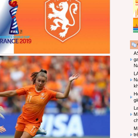
A
g
Na
LA
Na
k
Hợ
g
L
Ma
ch
M
tr