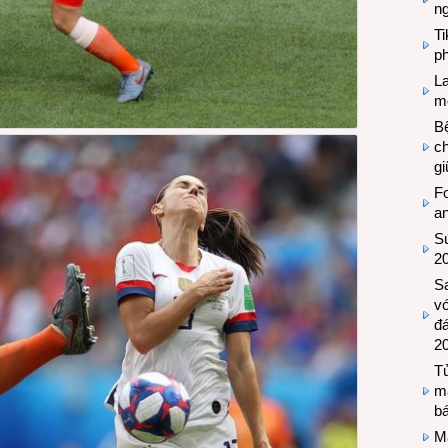
n
T
ph
L
mẽ
Bệ
c
g
Fo
a
Sứ
2
S
vớ
đ
2
Tủ
m
bá
M