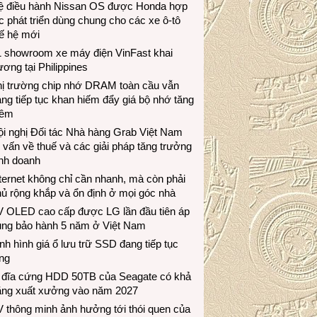
ệ điều hành Nissan OS được Honda hợp
c phát triển dùng chung cho các xe ô-tô
ế hệ mới
1 showroom xe máy điện VinFast khai
ương tại Philippines
hị trường chip nhớ DRAM toàn cầu vẫn
ng tiếp tục khan hiếm đẩy giá bộ nhớ tăng
hêm
i nghị Đối tác Nhà hàng Grab Việt Nam
 vấn về thuế và các giải pháp tăng trưởng
inh doanh
ternet không chỉ cần nhanh, mà còn phải
ủ rộng khắp và ổn định ở mọi góc nhà
V OLED cao cấp được LG lần đầu tiên áp
ụng bảo hành 5 năm ở Việt Nam
nh hình giá ổ lưu trữ SSD đang tiếp tục
ng
 đĩa cứng HDD 50TB của Seagate có khả
ăng xuất xưởng vào năm 2027
 thông minh ảnh hưởng tới thói quen của