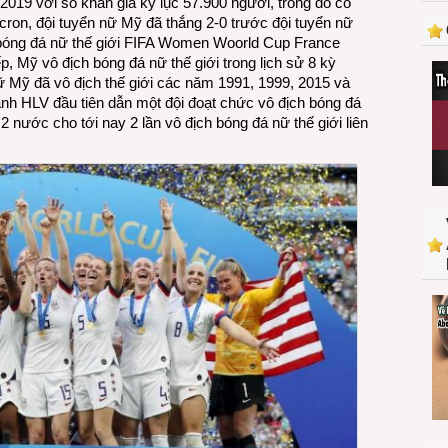
2019 với số khán giả kỷ lục 57.900 người, trong đó có
Cup
on, đội tuyển nữ Mỹ đã thắng 2-0 trước đội tuyển nữ
France
h bóng đá nữ thế giới FIFA Women Woorld Cup France
2019
iếp, Mỹ vô địch bóng đá nữ thế giới trong lịch sử 8 kỳ
ữ Mỹ đã vô địch thế giới các năm 1991, 1999, 2015 và
thánh HLV đầu tiên dẫn một đội đoạt chức vô địch bóng đá
2 nước cho tới nay 2 lần vô địch bóng đá nữ thế giới liên