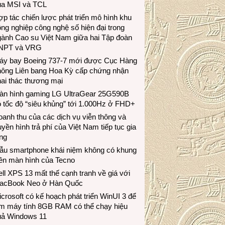
ủa MSI và TCL
p tác chiến lược phát triển mô hình khu
ng nghiệp công nghệ số hiện đại trong
gành Cao su Việt Nam giữa hai Tập đoàn
NPT và VRG
áy bay Boeing 737-7 mới được Cục Hàng
hông Liên bang Hoa Kỳ cấp chứng nhận
ai thác thương mại
àn hình gaming LG UltraGear 25G590B
 tốc độ “siêu khủng” tới 1.000Hz ở FHD+
anh thu của các dịch vụ viễn thông và
uyền hình trả phí của Việt Nam tiếp tục gia
ng
ẫu smartphone khái niệm không có khung
iền màn hình của Tecno
ll XPS 13 mất thế cạnh tranh về giá với
acBook Neo ở Hàn Quốc
crosoft có kế hoạch phát triển WinUI 3 để
àm máy tính 8GB RAM có thể chạy hiệu
uả Windows 11