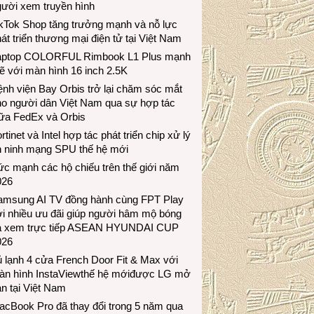
gười xem truyền hình
ikTok Shop tăng trưởng mạnh và nỗ lực
át triển thương mại điện tử tại Việt Nam
aptop COLORFUL Rimbook L1 Plus mạnh
 với màn hình 16 inch 2.5K
nh viện Bay Orbis trở lại chăm sóc mắt
ho người dân Việt Nam qua sự hợp tác
iữa FedEx và Orbis
rtinet và Intel hợp tác phát triển chip xử lý
n ninh mạng SPU thế hệ mới
c mạnh các hộ chiếu trên thế giới năm
026
amsung AI TV đồng hành cùng FPT Play
i nhiều ưu đãi giúp người hâm mộ bóng
á xem trực tiếp ASEAN HYUNDAI CUP
026
 lạnh 4 cửa French Door Fit & Max với
àn hình InstaViewthế hệ mớiđược LG mở
n tại Việt Nam
acBook Pro đã thay đổi trong 5 năm qua