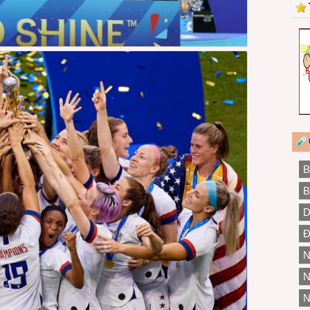
B
B
D
Đ
N
N
N