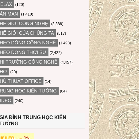
ELAX
(120)
ẢN MẠN
(1,410)
HẾ GIỚI CÔNG NGHỆ
(3,388)
HẾ GIỚI CỦA CHÚNG TA
(517)
HEO DÒNG CÔNG NGHỆ
(1,498)
HEO DÒNG THỜI SỰ
(2,422)
HỊ TRƯỜNG CÔNG NGHỆ
(4,457)
THƠ
(20)
HỦ THUẬT OFFICE
(14)
RUNG HỌC KIẾN TƯỜNG
(64)
IDEO
(240)
GIA ĐÌNH TRUNG HỌC KIẾN
TƯỜNG