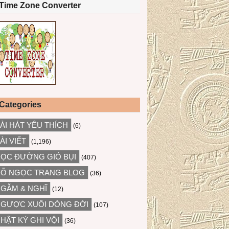
Time Zone Converter
Categories
ÀI HÁT YÊU THÍCH
(6)
ÀI VIẾT
(1,196)
ỌC ĐƯỜNG GIÓ BỤI
(407)
Ỗ NGỌC TRANG BLOG
(36)
GẪM & NGHĨ
(12)
GƯỢC XUÔI DÒNG ĐỜI
(107)
HẬT KÝ GHI VỘI
(36)