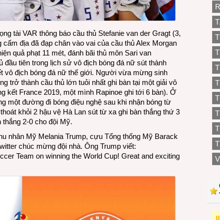
R
T
rọng tài VAR thông báo cầu thủ Stefanie van der Gragt (3,
T
g cấm địa đã đạp chân vào vai của cầu thủ Alex Morgan
T
iện quả phạt 11 mét, đánh bãi thủ môn Sari van
 đầu tiên trong lịch sử vô địch bóng đá nữ sút thành
T
ết vô địch bóng đá nữ thế giới. Người vừa mừng sinh
 trở thành cầu thủ lớn tuỏi nhất ghi bàn tại một giải vô
T
ng kết France 2019, một mình Rapinoe ghi tới 6 bàn). Ở
T
trong một đường đi bóng điệu nghệ sau khi nhận bóng từ
thoát khỏi 2 hậu vệ Hà Lan sút từ xa ghi bàn thắng thứ 3
n thắng 2-0 cho đội Mỹ.
T
hu nhân Mỹ Melania Trump, cựu Tổng thống Mỹ Barack
T
witter chúc mừng đội nhà. Ông Trump viết:
ccer Team on winning the World Cup! Great and exciting
V