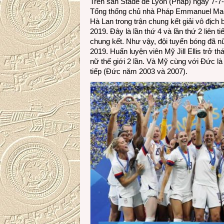
Trên sân Stade de Lyon (Pháp) ngày 7-7-
Tổng thống chủ nhà Pháp Emmanuel Macr
Hà Lan trong trận chung kết giải vô địc
2019. Đây là lần thứ 4 và lần thứ 2 liên t
chung kết. Như vậy, đội tuyển bóng đã n
2019. Huấn luyện viên Mỹ Jill Ellis trở 
nữ thế giới 2 lần. Và Mỹ cùng với Đức là 
tiếp (Đức năm 2003 và 2007).