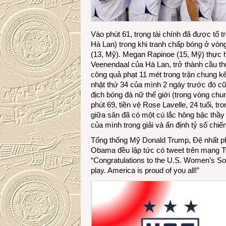
Vào phút 61, trọng tài chính đã được tổ t
Hà Lan) trong khi tranh chấp bóng ở vòn
(13, Mỹ). Megan Rapinoe (15, Mỹ) thực h
Veenendaal của Hà Lan, trở thành cầu thủ
công quả phạt 11 mét trong trận chung k
nhật thứ 34 của mình 2 ngày trước đó cũng
địch bóng đá nữ thế giới (trong vòng chu
phút 69, tiền vệ Rose Lavelle, 24 tuổi, 
giữa sân đã có một cú lắc hông bậc thầy 
của mình trong giải và ấn định tỷ số chiế
Tổng thống Mỹ Donald Trump, Đệ nhất p
Obama đều lập tức có tweet trên mạng T
“Congratulations to the U.S. Women’s So
play. America is proud of you all!”