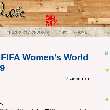
THẾ GIỚI CỦA CHÚNG TA
THƠ
HOME
 FIFA Women’s World
19
on
Comments Off
VIDEO:
The
8th
FIFA
2-0
Women’s
World