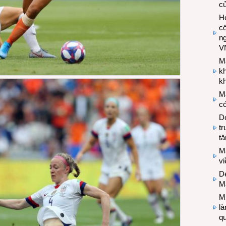
c
Hợ
cô
n
V
M
k
kh
M
có
Do
tr
tă
M
v
De
M
Mi
l
q