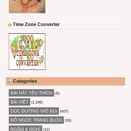
Time Zone Converter
Categories
BÀI HÁT YÊU THÍCH
(6)
BÀI VIẾT
(1,196)
DỌC ĐƯỜNG GIÓ BỤI
(407)
ĐỖ NGỌC TRANG BLOG
(36)
NGẪM & NGHĨ
(12)