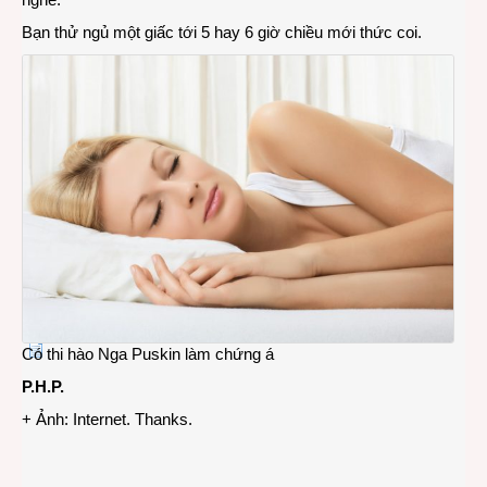
đằn
Bạn thử ngủ một giấc tới 5 hay 6 giờ chiều mới thức coi.
Tây
Có thi hào Nga Puskin làm chứng á
P.H.P.
+ Ảnh: Internet. Thanks.