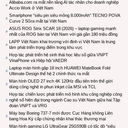
Alibaba.com ra mắt nền tảng AI tác nhân cho doanh nghiệp
Accio Work ở Việt Nam
Smartphone “siêu pin siêu mỏng 8.000mAh” TECNO POVA
Curve 2 5Gra mắt tại Việt Nam
ASUS ROG Strix SCAR 18 (2026) – laptop gaming mạnh
nhất của ROG bán tại Việt Nam với giá gần 180 triệu đồng
LAPP Việt Nam khai trương với định vị Việt Nam là trung
tâm phát triển trọng điểm trong khu vực
Hợp tác phát triển hệ sinh thái học liệu số giữa VNPT
VinaPhone và Hiệp hội VAEDR
Laptop màn hình gập 18 inch HUAWEI MateBook Fold
Ultimate Design thế hệ 2 chính thức ra mắt
Màn hình OLED 27 inch 4K 120Hz đầu tiên trên thế giới
dùng công nghệ in phun inkjet của MSI và TCL
Hợp tác chiến lược phát triển mô hình khu công nghiệp công
nghệ số hiện đại trong ngành Cao su Việt Nam giữa hai Tập
đoàn VNPT và VRG
Máy bay Boeing 737-7 mới được Cục Hàng không Liên
bang Hoa Kỳ cấp chứng nhận khai thác thương mại
Màn hình gaming LG UltraGear 25G590B có tốc độ “siêu