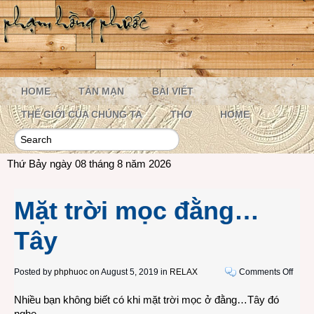
HOME
TẢN MẠN
BÀI VIẾT
THẾ GIỚI CỦA CHÚNG TA
THƠ
HOME
Thứ Bảy ngày 08 tháng 8 năm 2026
Mặt trời mọc đằng…
Tây
on
Posted by
phphuoc
on August 5, 2019 in
RELAX
Comments Off
Mặt
Nhiều bạn không biết có khi mặt trời mọc ở đằng…Tây đó
trời
nghe.
mọc