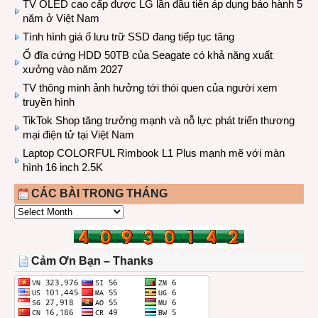
TV OLED cao cấp được LG lần đầu tiên áp dụng bảo hành 5
năm ở Việt Nam
Tình hình giá ổ lưu trữ SSD đang tiếp tục tăng
Ổ đĩa cứng HDD 50TB của Seagate có khả năng xuất
xưởng vào năm 2027
TV thông minh ảnh hưởng tới thói quen của người xem
truyền hình
TikTok Shop tăng trưởng mạnh và nỗ lực phát triển thương
mại điện tử tại Việt Nam
Laptop COLORFUL Rimbook L1 Plus mạnh mẽ với màn
hình 16 inch 2.5K
CÁC BÀI TRONG THÁNG
CÁC
BÀI
TRONG
THÁNG
Cảm Ơn Bạn – Thanks