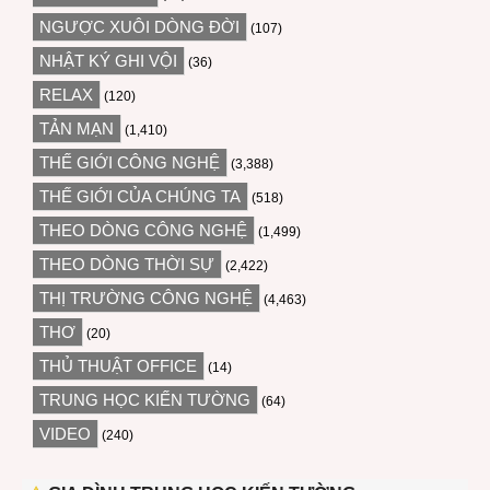
NGƯỢC XUÔI DÒNG ĐỜI
(107)
NHẬT KÝ GHI VỘI
(36)
RELAX
(120)
TẢN MẠN
(1,410)
THẾ GIỚI CÔNG NGHỆ
(3,388)
THẾ GIỚI CỦA CHÚNG TA
(518)
THEO DÒNG CÔNG NGHỆ
(1,499)
THEO DÒNG THỜI SỰ
(2,422)
THỊ TRƯỜNG CÔNG NGHỆ
(4,463)
THƠ
(20)
THỦ THUẬT OFFICE
(14)
TRUNG HỌC KIẾN TƯỜNG
(64)
VIDEO
(240)