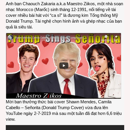
Señor
Anh bạn Chaouch Zakaria a.k.a Maestro Ziikos, một nhà soạn
qua
nhạc Morocco (Marốc) sinh tháng 12-1991, nổi tiếng về tài
tiếng
cover nhiều bài hát với “ca sĩ” là đương kim Tổng thống Mỹ
hát
Donald Trump. Tài nghệ chọn hình ảnh và ghép nhạc của bạn
của
quả là siêu tài.
“ca
sĩ”
Dona
Trum
Mời bạn thưởng thức bài cover Shawn Mendes, Camila
Cabello – Señorita (Donald Trump Cover) vừa đưa lên
YouTube ngày 2-7-2019 mà sau một tuần đã đạt hơn 6,6 triệu
view.