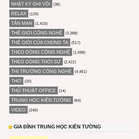
NHẬT KÝ GHI VỘI
(36)
RELAX
(120)
TẢN MẠN
(1,410)
THẾ GIỚI CÔNG NGHỆ
(3,388)
THẾ GIỚI CỦA CHÚNG TA
(517)
THEO DÒNG CÔNG NGHỆ
(1,498)
THEO DÒNG THỜI SỰ
(2,422)
THỊ TRƯỜNG CÔNG NGHỆ
(4,461)
THƠ
(20)
THỦ THUẬT OFFICE
(14)
TRUNG HỌC KIẾN TƯỜNG
(64)
VIDEO
(240)
GIA ĐÌNH TRUNG HỌC KIẾN TƯỜNG