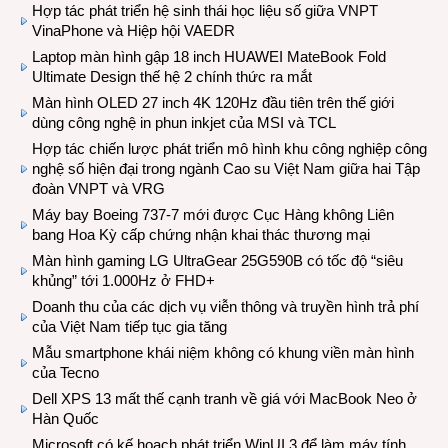
Hợp tác phát triển hệ sinh thái học liệu số giữa VNPT
VinaPhone và Hiệp hội VAEDR
Laptop màn hình gập 18 inch HUAWEI MateBook Fold
Ultimate Design thế hệ 2 chính thức ra mắt
Màn hình OLED 27 inch 4K 120Hz đầu tiên trên thế giới
dùng công nghệ in phun inkjet của MSI và TCL
Hợp tác chiến lược phát triển mô hình khu công nghiệp công
nghệ số hiện đại trong ngành Cao su Việt Nam giữa hai Tập
đoàn VNPT và VRG
Máy bay Boeing 737-7 mới được Cục Hàng không Liên
bang Hoa Kỳ cấp chứng nhận khai thác thương mại
Màn hình gaming LG UltraGear 25G590B có tốc độ “siêu
khủng” tới 1.000Hz ở FHD+
Doanh thu của các dịch vụ viễn thông và truyền hình trả phí
của Việt Nam tiếp tục gia tăng
Mẫu smartphone khái niệm không có khung viền màn hình
của Tecno
Dell XPS 13 mất thế cạnh tranh về giá với MacBook Neo ở
Hàn Quốc
Microsoft có kế hoạch phát triển WinUI 3 để làm máy tính