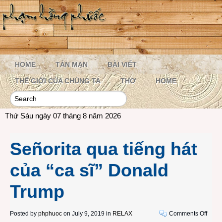
HOME
TẢN MẠN
BÀI VIẾT
THẾ GIỚI CỦA CHÚNG TA
THƠ
HOME
Thứ Sáu ngày 07 tháng 8 năm 2026
Señorita qua tiếng hát
của “ca sĩ” Donald
Trump
on
Posted by
phphuoc
on July 9, 2019 in
RELAX
Comments Off