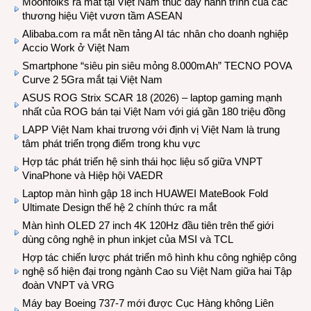
Moonfolks ra mắt tại Việt Nam thúc đẩy hành trình của các
thương hiệu Việt vươn tầm ASEAN
Alibaba.com ra mắt nền tảng AI tác nhân cho doanh nghiệp
Accio Work ở Việt Nam
Smartphone “siêu pin siêu mỏng 8.000mAh” TECNO POVA
Curve 2 5Gra mắt tại Việt Nam
ASUS ROG Strix SCAR 18 (2026) – laptop gaming mạnh
nhất của ROG bán tại Việt Nam với giá gần 180 triệu đồng
LAPP Việt Nam khai trương với định vị Việt Nam là trung
tâm phát triển trọng điểm trong khu vực
Hợp tác phát triển hệ sinh thái học liệu số giữa VNPT
VinaPhone và Hiệp hội VAEDR
Laptop màn hình gập 18 inch HUAWEI MateBook Fold
Ultimate Design thế hệ 2 chính thức ra mắt
Màn hình OLED 27 inch 4K 120Hz đầu tiên trên thế giới
dùng công nghệ in phun inkjet của MSI và TCL
Hợp tác chiến lược phát triển mô hình khu công nghiệp công
nghệ số hiện đại trong ngành Cao su Việt Nam giữa hai Tập
đoàn VNPT và VRG
Máy bay Boeing 737-7 mới được Cục Hàng không Liên