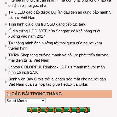
Internet không chỉ cần nhanh, mà còn phải phủ rộng khắp và
ổn định ở mọi góc nhà
TV OLED cao cấp được LG lần đầu tiên áp dụng bảo hành 5
năm ở Việt Nam
Tình hình giá ổ lưu trữ SSD đang tiếp tục tăng
Ổ đĩa cứng HDD 50TB của Seagate có khả năng xuất
xưởng vào năm 2027
TV thông minh ảnh hưởng tới thói quen của người xem
truyền hình
TikTok Shop tăng trưởng mạnh và nỗ lực phát triển thương
mại điện tử tại Việt Nam
Laptop COLORFUL Rimbook L1 Plus mạnh mẽ với màn
hình 16 inch 2.5K
Bệnh viện Bay Orbis trở lại chăm sóc mắt cho người dân
Việt Nam qua sự hợp tác giữa FedEx và Orbis
CÁC BÀI TRONG THÁNG
CÁC
BÀI
TRONG
THÁNG