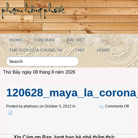
HOME
TẢN MẠN
BÀI VIẾT
THẾ GIỚI CỦA CHÚNG TA
THƠ
HOME
Thứ Bảy ngày 08 tháng 8 năm 2026
120628_maya_la_corona
on
Posted by
phphuoc
on October 3, 2012 in
Comments Off
1206
Xin Cảm ơn Bạn, lượt bạn bè ghé thăm thứ: