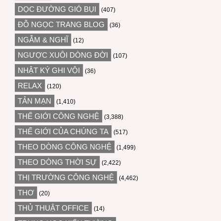
DỌC ĐƯỜNG GIÓ BỤI
(407)
ĐỖ NGỌC TRANG BLOG
(36)
NGẪM & NGHĨ
(12)
NGƯỢC XUÔI DÒNG ĐỜI
(107)
NHẬT KÝ GHI VỘI
(36)
RELAX
(120)
TẢN MẠN
(1,410)
THẾ GIỚI CÔNG NGHỆ
(3,388)
THẾ GIỚI CỦA CHÚNG TA
(517)
THEO DÒNG CÔNG NGHỆ
(1,499)
THEO DÒNG THỜI SỰ
(2,422)
THỊ TRƯỜNG CÔNG NGHỆ
(4,462)
THƠ
(20)
THỦ THUẬT OFFICE
(14)