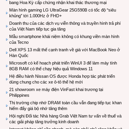
bang Hoa Kỳ cấp chứng nhận khai thác thương mại
Màn hình gaming LG UltraGear 25G590B có tốc độ “siêu
khủng” tới 1.000Hz ở FHD+
Doanh thu của các dịch vụ viễn thông và truyền hình trả phí
của Việt Nam tiếp tục gia tăng
Mẫu smartphone khái niệm không có khung viền màn hình
của Tecno
Dell XPS 13 mất thế cạnh tranh về giá với MacBook Neo ở
Hàn Quốc
Microsoft có kế hoạch phát triển WinUI 3 để làm máy tính
8GB RAM có thể chạy hiệu quả Windows 11
Hệ điều hành Nissan OS được Honda hợp tác phát triển
dùng chung cho các xe ô-tô thế hệ mới
21 showroom xe máy điện VinFast khai trương tại
Philippines
Thị trường chip nhớ DRAM toàn cầu vẫn đang tiếp tục khan
hiếm đẩy giá bộ nhớ tăng thêm
Hội nghị Đối tác Nhà hàng Grab Việt Nam tư vấn về thuế và
các giải pháp tăng trưởng kinh doanh