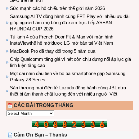
SPU thế hệ mới
Sức mạnh các hộ chiếu trên thế giới năm 2026
Samsung AI TV đồng hành cùng FPT Play với nhiều ưu đãi
giúp người hâm mộ bóng đá xem trực tiếp ASEAN
HYUNDAI CUP 2026
Tủ lạnh 4 cửa French Door Fit & Max với màn hình
InstaViewthế hệ mớiđược LG mở bán tại Việt Nam
MacBook Pro đã thay đổi trong 5 năm qua
Chip Qualcomm tăng giá vì hết còn chịu đựng nổi áp lực giá
linh kiện tăng cao
Một cái nhìn đầu tiên về bộ ba smartphone gập Samsung
Galaxy Z8 Series
Sàn thương mại điện tử Lazada đồng hành cùng JBL dưa
thiết bị âm thanh chất lượng đến với nhiều người Việt
CÁC BÀI TRONG THÁNG
CÁC
BÀI
TRONG
THÁNG
Cảm Ơn Bạn – Thanks