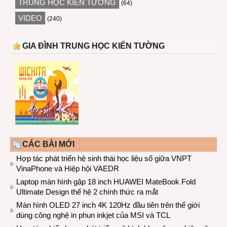
TRUNG HỌC KIẾN TƯỜNG
(64)
VIDEO
(240)
GIA ĐÌNH TRUNG HỌC KIẾN TƯỜNG
CÁC BÀI MỚI
Hợp tác phát triển hệ sinh thái học liệu số giữa VNPT
VinaPhone và Hiệp hội VAEDR
Laptop màn hình gập 18 inch HUAWEI MateBook Fold
Ultimate Design thế hệ 2 chính thức ra mắt
Màn hình OLED 27 inch 4K 120Hz đầu tiên trên thế giới
dùng công nghệ in phun inkjet của MSI và TCL