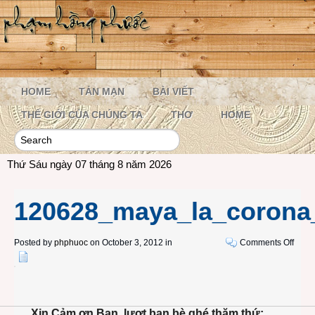
HOME
TẢN MẠN
BÀI VIẾT
THẾ GIỚI CỦA CHÚNG TA
THƠ
HOME
Thứ Sáu ngày 07 tháng 8 năm 2026
120628_maya_la_corona
on
Posted by
phphuoc
on October 3, 2012 in
Comments Off
1206
Xin Cảm ơn Bạn, lượt bạn bè ghé thăm thứ: