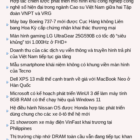
Hợp tác chiến lược phát triển mô hình khu công nghiệp công
nghệ số hiện đại trong ngành Cao su Việt Nam giữa hai Tập
đoàn VNPT và VRG
Máy bay Boeing 737-7 mới được Cục Hàng không Liên
bang Hoa Kỳ cấp chứng nhận khai thác thương mại
Màn hình gaming LG UltraGear 25G590B có tốc độ “siêu
khủng” tới 1.000Hz ở FHD+
Doanh thu của các dịch vụ viễn thông và truyền hình trả phí
của Việt Nam tiếp tục gia tăng
Mẫu smartphone khái niệm không có khung viền màn hình
của Tecno
Dell XPS 13 mất thế cạnh tranh về giá với MacBook Neo ở
Hàn Quốc
Microsoft có kế hoạch phát triển WinUI 3 để làm máy tính
8GB RAM có thể chạy hiệu quả Windows 11
Hệ điều hành Nissan OS được Honda hợp tác phát triển
dùng chung cho các xe ô-tô thế hệ mới
21 showroom xe máy điện VinFast khai trương tại
Philippines
Thị trường chip nhớ DRAM toàn cầu vẫn đang tiếp tục khan