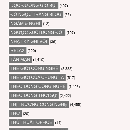
DỌC ĐƯỜNG GIÓ BỤI
(407)
ĐỖ NGỌC TRANG BLOG
(36)
NGẪM & NGHĨ
(12)
NGƯỢC XUÔI DÒNG ĐỜI
(107)
NHẬT KÝ GHI VỘI
(36)
RELAX
(120)
TẢN MẠN
(1,410)
THẾ GIỚI CÔNG NGHỆ
(3,388)
THẾ GIỚI CỦA CHÚNG TA
(517)
THEO DÒNG CÔNG NGHỆ
(1,498)
THEO DÒNG THỜI SỰ
(2,422)
THỊ TRƯỜNG CÔNG NGHỆ
(4,455)
THƠ
(20)
THỦ THUẬT OFFICE
(14)