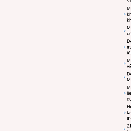
V
M
k
kh
M
có
Do
tr
tă
M
v
De
M
Mi
l
q
H
tá
th
2