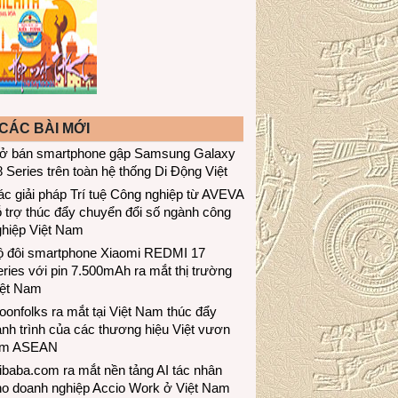
CÁC BÀI MỚI
ở bán smartphone gập Samsung Galaxy
 Series trên toàn hệ thống Di Động Việt
c giải pháp Trí tuệ Công nghiệp từ AVEVA
 trợ thúc đẩy chuyển đổi số ngành công
ghiệp Việt Nam
ộ đôi smartphone Xiaomi REDMI 17
ries với pin 7.500mAh ra mắt thị trường
iệt Nam
onfolks ra mắt tại Việt Nam thúc đẩy
nh trình của các thương hiệu Việt vươn
ầm ASEAN
ibaba.com ra mắt nền tảng AI tác nhân
ho doanh nghiệp Accio Work ở Việt Nam