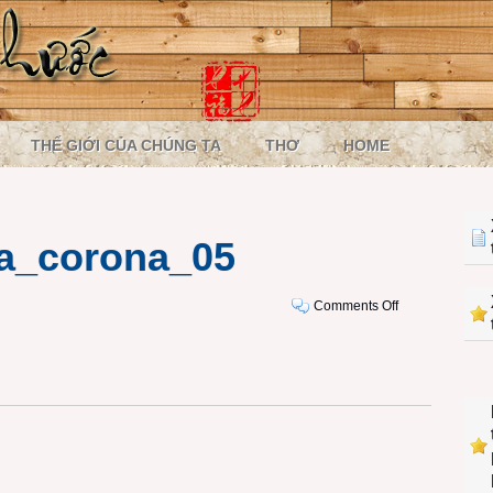
THẾ GIỚI CỦA CHÚNG TA
THƠ
HOME
a_corona_05
on
Comments Off
120628_maya_