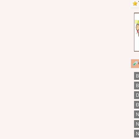
B
B
D
Đ
N
N
N