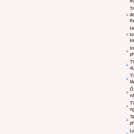
tr
T
đa
t
Hộ
tư
k
In
ph
T
d
Tì
tă
Ổ
n
TV
n
T
ph
L