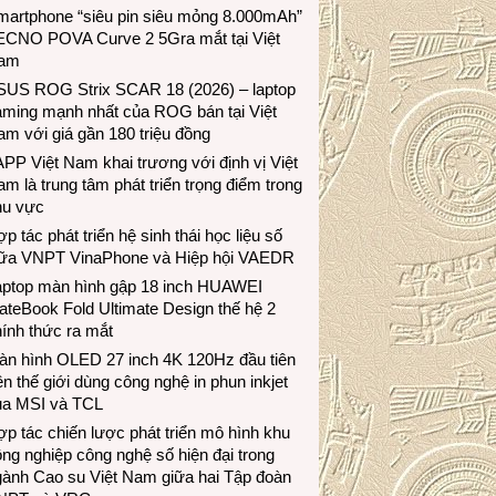
martphone “siêu pin siêu mỏng 8.000mAh”
ECNO POVA Curve 2 5Gra mắt tại Việt
am
SUS ROG Strix SCAR 18 (2026) – laptop
aming mạnh nhất của ROG bán tại Việt
m với giá gần 180 triệu đồng
PP Việt Nam khai trương với định vị Việt
m là trung tâm phát triển trọng điểm trong
hu vực
p tác phát triển hệ sinh thái học liệu số
iữa VNPT VinaPhone và Hiệp hội VAEDR
aptop màn hình gập 18 inch HUAWEI
teBook Fold Ultimate Design thế hệ 2
ính thức ra mắt
àn hình OLED 27 inch 4K 120Hz đầu tiên
ên thế giới dùng công nghệ in phun inkjet
ủa MSI và TCL
p tác chiến lược phát triển mô hình khu
ng nghiệp công nghệ số hiện đại trong
gành Cao su Việt Nam giữa hai Tập đoàn