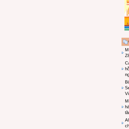
M
Z8
Cá
hỗ
n
B
Se
V
Mo
hà
t
Al
c