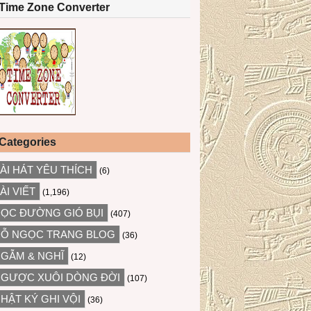
Time Zone Converter
Categories
ÀI HÁT YÊU THÍCH
(6)
ÀI VIẾT
(1,196)
ỌC ĐƯỜNG GIÓ BỤI
(407)
Ỗ NGỌC TRANG BLOG
(36)
GẪM & NGHĨ
(12)
GƯỢC XUÔI DÒNG ĐỜI
(107)
HẬT KÝ GHI VỘI
(36)