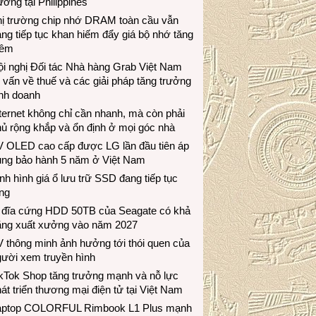
ương tại Philippines
hị trường chip nhớ DRAM toàn cầu vẫn
ng tiếp tục khan hiếm đẩy giá bộ nhớ tăng
hêm
i nghị Đối tác Nhà hàng Grab Việt Nam
 vấn về thuế và các giải pháp tăng trưởng
inh doanh
ternet không chỉ cần nhanh, mà còn phải
ủ rộng khắp và ổn định ở mọi góc nhà
V OLED cao cấp được LG lần đầu tiên áp
ụng bảo hành 5 năm ở Việt Nam
nh hình giá ổ lưu trữ SSD đang tiếp tục
ng
 đĩa cứng HDD 50TB của Seagate có khả
ăng xuất xưởng vào năm 2027
 thông minh ảnh hưởng tới thói quen của
gười xem truyền hình
ikTok Shop tăng trưởng mạnh và nỗ lực
át triển thương mại điện tử tại Việt Nam
aptop COLORFUL Rimbook L1 Plus mạnh