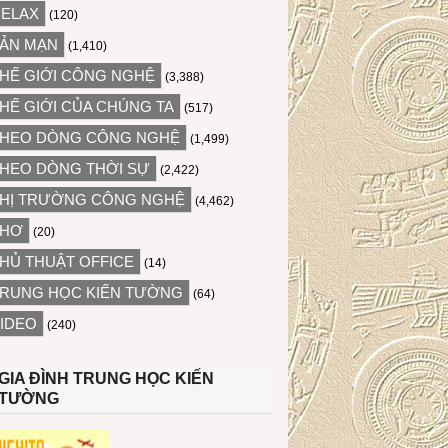
ELAX
(120)
ẢN MẠN
(1,410)
HẾ GIỚI CÔNG NGHỆ
(3,388)
HẾ GIỚI CỦA CHÚNG TA
(517)
HEO DÒNG CÔNG NGHỆ
(1,499)
HEO DÒNG THỜI SỰ
(2,422)
HỊ TRƯỜNG CÔNG NGHỆ
(4,462)
THƠ
(20)
HỦ THUẬT OFFICE
(14)
RUNG HỌC KIẾN TƯỜNG
(64)
IDEO
(240)
GIA ĐÌNH TRUNG HỌC KIẾN
TƯỜNG