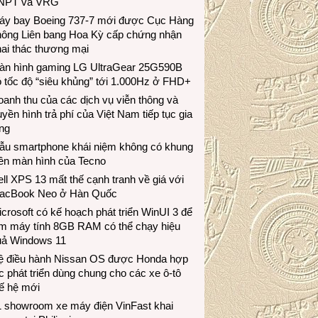
NPT và VRG
áy bay Boeing 737-7 mới được Cục Hàng
hông Liên bang Hoa Kỳ cấp chứng nhận
ai thác thương mại
àn hình gaming LG UltraGear 25G590B
 tốc độ “siêu khủng” tới 1.000Hz ở FHD+
anh thu của các dịch vụ viễn thông và
uyền hình trả phí của Việt Nam tiếp tục gia
ng
ẫu smartphone khái niệm không có khung
iền màn hình của Tecno
ll XPS 13 mất thế cạnh tranh về giá với
acBook Neo ở Hàn Quốc
crosoft có kế hoạch phát triển WinUI 3 để
àm máy tính 8GB RAM có thể chạy hiệu
uả Windows 11
ệ điều hành Nissan OS được Honda hợp
c phát triển dùng chung cho các xe ô-tô
ế hệ mới
1 showroom xe máy điện VinFast khai