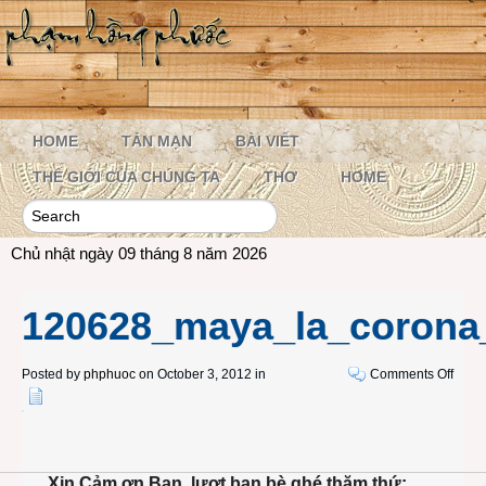
HOME
TẢN MẠN
BÀI VIẾT
THẾ GIỚI CỦA CHÚNG TA
THƠ
HOME
Chủ nhật ngày 09 tháng 8 năm 2026
120628_maya_la_corona
on
Posted by
phphuoc
on October 3, 2012 in
Comments Off
1206
Xin Cảm ơn Bạn, lượt bạn bè ghé thăm thứ: