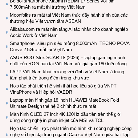
Bộ đôi smartphone Xiaomi REDMI 17 Series với pin
7.500mAh ra mắt thị trường Việt Nam
Moonfolks ra mắt tại Việt Nam thúc đẩy hành trình của các
thương hiệu Việt vươn tầm ASEAN
Alibaba.com ra mắt nền tảng AI tác nhân cho doanh nghiệp
Accio Work ở Việt Nam
Smartphone “siêu pin siêu mỏng 8.000mAh” TECNO POVA
Curve 2 5Gra mắt tại Việt Nam
ASUS ROG Strix SCAR 18 (2026) – laptop gaming mạnh
nhất của ROG bán tại Việt Nam với giá gần 180 triệu đồng
LAPP Việt Nam khai trương với định vị Việt Nam là trung
tâm phát triển trọng điểm trong khu vực
Hợp tác phát triển hệ sinh thái học liệu số giữa VNPT
VinaPhone và Hiệp hội VAEDR
Laptop màn hình gập 18 inch HUAWEI MateBook Fold
Ultimate Design thế hệ 2 chính thức ra mắt
Màn hình OLED 27 inch 4K 120Hz đầu tiên trên thế giới
dùng công nghệ in phun inkjet của MSI và TCL
Hợp tác chiến lược phát triển mô hình khu công nghiệp công
nghệ số hiện đại trong ngành Cao su Việt Nam giữa hai Tập