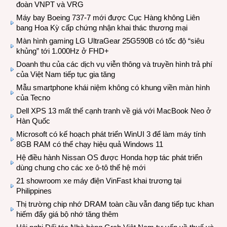
đoàn VNPT và VRG
Máy bay Boeing 737-7 mới được Cục Hàng không Liên
bang Hoa Kỳ cấp chứng nhận khai thác thương mại
Màn hình gaming LG UltraGear 25G590B có tốc độ “siêu
khủng” tới 1.000Hz ở FHD+
Doanh thu của các dịch vụ viễn thông và truyền hình trả phí
của Việt Nam tiếp tục gia tăng
Mẫu smartphone khái niệm không có khung viền màn hình
của Tecno
Dell XPS 13 mất thế cạnh tranh về giá với MacBook Neo ở
Hàn Quốc
Microsoft có kế hoạch phát triển WinUI 3 để làm máy tính
8GB RAM có thể chạy hiệu quả Windows 11
Hệ điều hành Nissan OS được Honda hợp tác phát triển
dùng chung cho các xe ô-tô thế hệ mới
21 showroom xe máy điện VinFast khai trương tại
Philippines
Thị trường chip nhớ DRAM toàn cầu vẫn đang tiếp tục khan
hiếm đẩy giá bộ nhớ tăng thêm