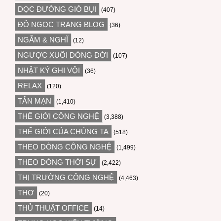
DỌC ĐƯỜNG GIÓ BỤI
(407)
ĐỖ NGỌC TRANG BLOG
(36)
NGẪM & NGHĨ
(12)
NGƯỢC XUÔI DÒNG ĐỜI
(107)
NHẬT KÝ GHI VỘI
(36)
RELAX
(120)
TẢN MẠN
(1,410)
THẾ GIỚI CÔNG NGHỆ
(3,388)
THẾ GIỚI CỦA CHÚNG TA
(518)
THEO DÒNG CÔNG NGHỆ
(1,499)
THEO DÒNG THỜI SỰ
(2,422)
THỊ TRƯỜNG CÔNG NGHỆ
(4,463)
THƠ
(20)
THỦ THUẬT OFFICE
(14)