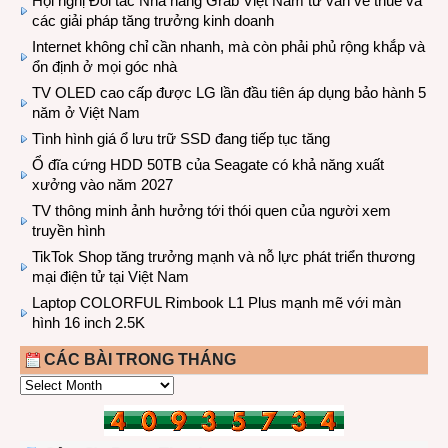
Hội nghị Đối tác Nhà hàng Grab Việt Nam tư vấn về thuế và
các giải pháp tăng trưởng kinh doanh
Internet không chỉ cần nhanh, mà còn phải phủ rộng khắp và
ổn định ở mọi góc nhà
TV OLED cao cấp được LG lần đầu tiên áp dụng bảo hành 5
năm ở Việt Nam
Tình hình giá ổ lưu trữ SSD đang tiếp tục tăng
Ổ đĩa cứng HDD 50TB của Seagate có khả năng xuất
xưởng vào năm 2027
TV thông minh ảnh hưởng tới thói quen của người xem
truyền hình
TikTok Shop tăng trưởng mạnh và nỗ lực phát triển thương
mại điện tử tại Việt Nam
Laptop COLORFUL Rimbook L1 Plus mạnh mẽ với màn
hình 16 inch 2.5K
CÁC BÀI TRONG THÁNG
CÁC
BÀI
TRONG
THÁNG