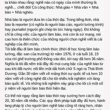
ta kháo nhau rằng: nghề nào có ngày của mình thường là
báo
nghề… chết đói! Có công thức: Nhà giáo + Nhà văn + Nhà
báo
báo = Nhà nghèo.
nhà
Nhà báo là người đưa tin của thời đại. Trong tiếng Anh, nhà
báo là reporter (có nghĩa là người báo cáo, người tường trình)
hay journalist (người ghi chép tin tức hàng ngày). Đó không
chỉ là công việc của người làm báo, mà còn là sứ mạng, nói
cao hơn là thiên chức của những người chọn nghề viết là cái
nghiệp của đời mình.
Tôi bắt đầu đi làm báo chính thức (thời đi học từng làm báo
tường, đặc san của trường) từ năm 1976, ở cái tuổi 18, 19
vừa rời ghế trường phổ thông vào đời, tới nay đã hơn 36 năm.
Nghĩa là tôi đã nếm trải đầy đủ mọi cung bậc của nghề báo từ
sau khi đất nước nối liền một dải hình chữ S ngó ra Thái Bình
Dương. Gần 30 năm viết về mảng thời sự quốc tế và hơn 10
năm viết về công nghệ đã cho tôi nhiều trải nghiệm với làng
báo quốc tế. Và những trải nghiệm này giúp cho tôi có một số
ý niệm về người làm báo thời hiện đại.
Có thể nói ngay rằng làm báo thời nay sướng hơn cách đây
20, 30 năm rất nhiều. Các quy định pháp luật đầy đủ hơn, hành
lang pháp lý cho người làm nghề báo cũng rõ ràng hơn, nhận