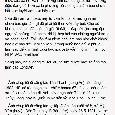
thức của xã hội và môi trường làm báo cũng tốt hơn. Nhưng
điều đáng nói hơn cả là phương tiện, công cụ làm báo chưa
bao giờ tuyệt vời hơn bây giờ.
Sau 36 năm làm báo, nay tự vấn lại, tôi rất mừng vì mình
chưa bao giờ làm gì để phải hổ thẹn với cây bút. Cho dù
không ít lần tôi đã phải trả giá rất đắt, bị đạp tới tận cùng địa
ngục vì những nhỏ nhen, đố kị, hẹp hòi của những người trong
và ngoài nghề. Tôi luôn tâm niệm: thà làm báo nhà chớ không
bao giờ báo đời. Mọi chức vụ trong nghề báo chỉ là phù du,
làm sao để khi mình xuôi tay, người ta vẫn nhớ mình là một
NHÀ BÁO (viết hoa).
Sáng nay, lật lại đống tài liệu cũ, tôi tìm được một số ảnh thời
làm báo Long An.
– Ảnh chụp tôi đi công tác Tân Thạnh (Long An) hồi tháng 4-
1983. Hồi đó tòa soạn có 1 chiếc honda 67 cũ, ai đi công tác
xa thì xin cấp xăng đi. Ảnh này chụp trên Tỉnh lộ 49, khúc
Thủy Đông, nay là Quốc lộ 62 dẫn về Mộc Hóa – Vĩnh Hưng.
– Ảnh chụp tôi đi công tác tại tập đoàn sản xuất số 5, xã Mỹ
Yên (huyện Bến Thủ, nay là Bến Lức) ngày 26-5-1981. Người