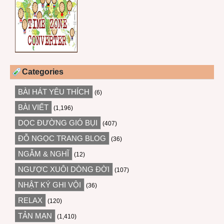
Categories
BÀI HÁT YÊU THÍCH
(6)
BÀI VIẾT
(1,196)
DỌC ĐƯỜNG GIÓ BỤI
(407)
ĐỖ NGỌC TRANG BLOG
(36)
NGẪM & NGHĨ
(12)
NGƯỢC XUÔI DÒNG ĐỜI
(107)
NHẬT KÝ GHI VỘI
(36)
RELAX
(120)
TẢN MẠN
(1,410)