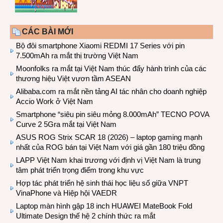
CÁC BÀI MỚI
Bộ đôi smartphone Xiaomi REDMI 17 Series với pin
7.500mAh ra mắt thị trường Việt Nam
Moonfolks ra mắt tại Việt Nam thúc đẩy hành trình của các
thương hiệu Việt vươn tầm ASEAN
Alibaba.com ra mắt nền tảng AI tác nhân cho doanh nghiệp
Accio Work ở Việt Nam
Smartphone “siêu pin siêu mỏng 8.000mAh” TECNO POVA
Curve 2 5Gra mắt tại Việt Nam
ASUS ROG Strix SCAR 18 (2026) – laptop gaming mạnh
nhất của ROG bán tại Việt Nam với giá gần 180 triệu đồng
LAPP Việt Nam khai trương với định vị Việt Nam là trung
tâm phát triển trọng điểm trong khu vực
Hợp tác phát triển hệ sinh thái học liệu số giữa VNPT
VinaPhone và Hiệp hội VAEDR
Laptop màn hình gập 18 inch HUAWEI MateBook Fold
Ultimate Design thế hệ 2 chính thức ra mắt