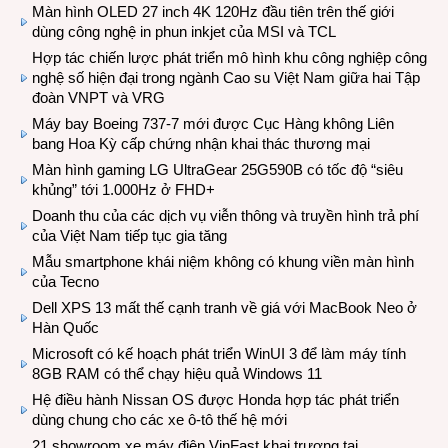
Màn hình OLED 27 inch 4K 120Hz đầu tiên trên thế giới
dùng công nghệ in phun inkjet của MSI và TCL
Hợp tác chiến lược phát triển mô hình khu công nghiệp công
nghệ số hiện đại trong ngành Cao su Việt Nam giữa hai Tập
đoàn VNPT và VRG
Máy bay Boeing 737-7 mới được Cục Hàng không Liên
bang Hoa Kỳ cấp chứng nhận khai thác thương mại
Màn hình gaming LG UltraGear 25G590B có tốc độ “siêu
khủng” tới 1.000Hz ở FHD+
Doanh thu của các dịch vụ viễn thông và truyền hình trả phí
của Việt Nam tiếp tục gia tăng
Mẫu smartphone khái niệm không có khung viền màn hình
của Tecno
Dell XPS 13 mất thế cạnh tranh về giá với MacBook Neo ở
Hàn Quốc
Microsoft có kế hoạch phát triển WinUI 3 để làm máy tính
8GB RAM có thể chạy hiệu quả Windows 11
Hệ điều hành Nissan OS được Honda hợp tác phát triển
dùng chung cho các xe ô-tô thế hệ mới
21 showroom xe máy điện VinFast khai trương tại