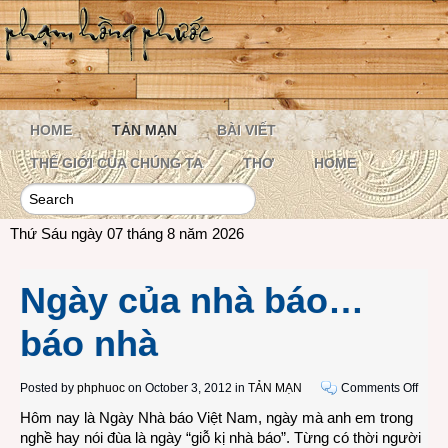
HOME
TẢN MẠN
BÀI VIẾT
THẾ GIỚI CỦA CHÚNG TA
THƠ
HOME
Thứ Sáu ngày 07 tháng 8 năm 2026
Ngày của nhà báo…
báo nhà
on
Posted by
phphuoc
on October 3, 2012 in
TẢN MẠN
Comments Off
Ngày
Hôm nay là Ngày Nhà báo Việt Nam, ngày mà anh em trong
của
nghề hay nói đùa là ngày “giỗ kị nhà báo”. Từng có thời người
nhà