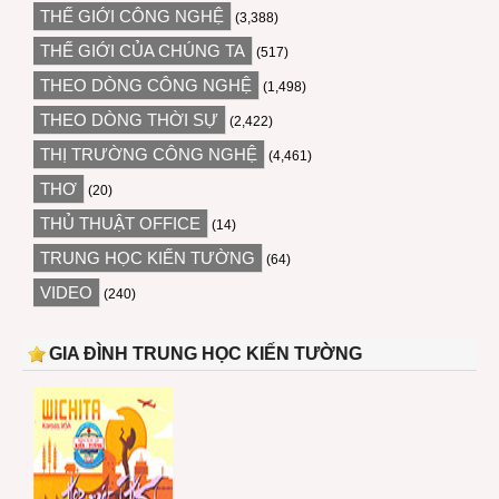
THẾ GIỚI CÔNG NGHỆ
(3,388)
THẾ GIỚI CỦA CHÚNG TA
(517)
THEO DÒNG CÔNG NGHỆ
(1,498)
THEO DÒNG THỜI SỰ
(2,422)
THỊ TRƯỜNG CÔNG NGHỆ
(4,461)
THƠ
(20)
THỦ THUẬT OFFICE
(14)
TRUNG HỌC KIẾN TƯỜNG
(64)
VIDEO
(240)
GIA ĐÌNH TRUNG HỌC KIẾN TƯỜNG