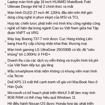
Laptop màn hình gập 18 inch HUAWEI MateBook Fold
Ultimate Design thế hệ 2 chính thức ra mắt
Màn hình OLED 27 inch 4K 120Hz đầu tiên trên thế giới
dùng công nghệ in phun inkjet của MSI và TCL
Hợp tác chiến lược phát triển mô hình khu công nghiệp công
nghệ số hiện đại trong ngành Cao su Việt Nam giữa hai Tập
đoàn VNPT và VRG
Máy bay Boeing 737-7 mới được Cục Hàng không Liên
bang Hoa Kỳ cấp chứng nhận khai thác thương mại
Màn hình gaming LG UltraGear 25G590B có tốc độ “siêu
khủng” tới 1.000Hz ở FHD+
Doanh thu của các dịch vụ viễn thông và truyền hình trả phí
của Việt Nam tiếp tục gia tăng
Mẫu smartphone khái niệm không có khung viền màn hình
của Tecno
Dell XPS 13 mất thế cạnh tranh về giá với MacBook Neo ở
Hàn Quốc
Microsoft có kế hoạch phát triển WinUI 3 để làm máy tính
8GB RAM có thể chạy hiệu quả Windows 11
Hệ điều hành Nissan OS được Honda hợp tác phát triển