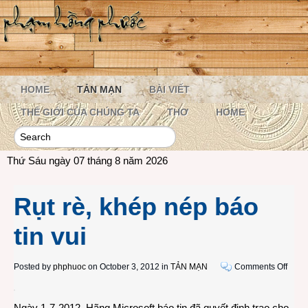
HOME
TẢN MẠN
BÀI VIẾT
THẾ GIỚI CỦA CHÚNG TA
THƠ
HOME
Thứ Sáu ngày 07 tháng 8 năm 2026
Rụt rè, khép nép báo
tin vui
on
Posted by
phphuoc
on October 3, 2012 in
TẢN MẠN
Comments Off
Rụt
rè,
Ngày 1-7-2012, Hãng Microsoft báo tin đã quyết định trao cho
khép