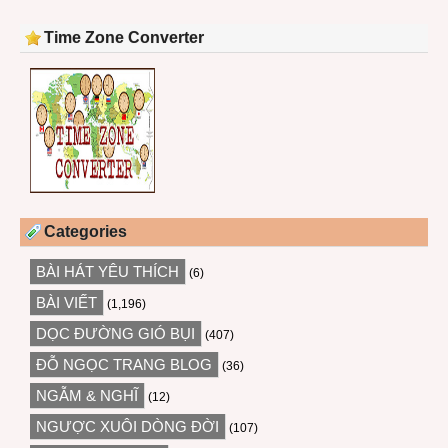
Time Zone Converter
Categories
BÀI HÁT YÊU THÍCH
(6)
BÀI VIẾT
(1,196)
DỌC ĐƯỜNG GIÓ BỤI
(407)
ĐỖ NGỌC TRANG BLOG
(36)
NGẪM & NGHĨ
(12)
NGƯỢC XUÔI DÒNG ĐỜI
(107)