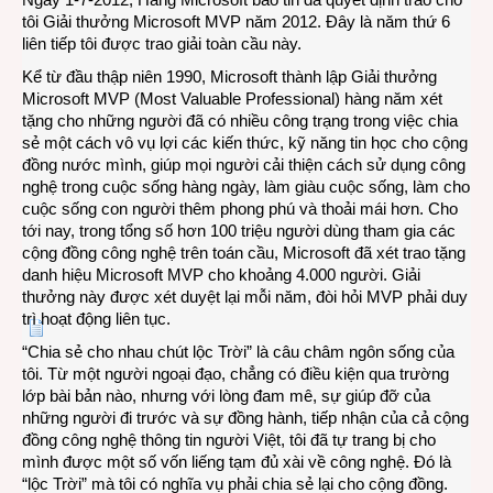
tôi Giải thưởng Microsoft MVP năm 2012. Đây là năm thứ 6
nép
liên tiếp tôi được trao giải toàn cầu này.
báo
tin
Kể từ đầu thập niên 1990, Microsoft thành lập Giải thưởng
vui
Microsoft MVP (Most Valuable Professional) hàng năm xét
tặng cho những người đã có nhiều công trạng trong việc chia
sẻ một cách vô vụ lợi các kiến thức, kỹ năng tin học cho cộng
đồng nước mình, giúp mọi người cải thiện cách sử dụng công
nghệ trong cuộc sống hàng ngày, làm giàu cuộc sống, làm cho
cuộc sống con người thêm phong phú và thoải mái hơn. Cho
tới nay, trong tổng số hơn 100 triệu người dùng tham gia các
cộng đồng công nghệ trên toán cầu, Microsoft đã xét trao tặng
danh hiệu Microsoft MVP cho khoảng 4.000 người. Giải
thưởng này được xét duyệt lại mỗi năm, đòi hỏi MVP phải duy
trì hoạt động liên tục.
“Chia sẻ cho nhau chút lộc Trời” là câu châm ngôn sống của
tôi. Từ một người ngoại đạo, chẳng có điều kiện qua trường
lớp bài bản nào, nhưng với lòng đam mê, sự giúp đỡ của
những người đi trước và sự đồng hành, tiếp nhận của cả cộng
đồng công nghệ thông tin người Việt, tôi đã tự trang bị cho
mình được một số vốn liếng tạm đủ xài về công nghệ. Đó là
“lộc Trời” mà tôi có nghĩa vụ phải chia sẻ lại cho cộng đồng.