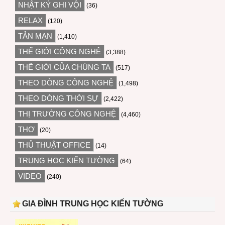
NHẬT KÝ GHI VỘI
(36)
RELAX
(120)
TẢN MẠN
(1,410)
THẾ GIỚI CÔNG NGHỆ
(3,388)
THẾ GIỚI CỦA CHÚNG TA
(517)
THEO DÒNG CÔNG NGHỆ
(1,498)
THEO DÒNG THỜI SỰ
(2,422)
THỊ TRƯỜNG CÔNG NGHỆ
(4,460)
THƠ
(20)
THỦ THUẬT OFFICE
(14)
TRUNG HỌC KIẾN TƯỜNG
(64)
VIDEO
(240)
GIA ĐÌNH TRUNG HỌC KIẾN TƯỜNG