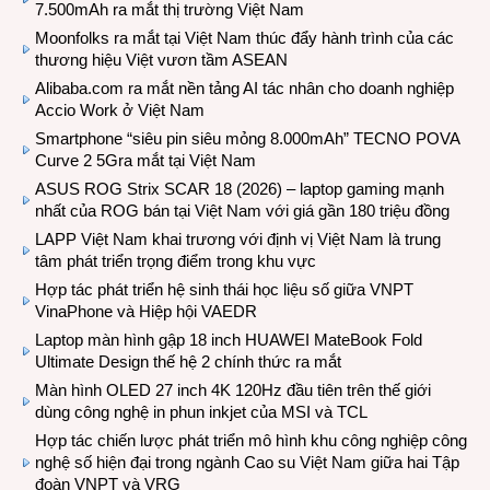
7.500mAh ra mắt thị trường Việt Nam
Moonfolks ra mắt tại Việt Nam thúc đẩy hành trình của các
thương hiệu Việt vươn tầm ASEAN
Alibaba.com ra mắt nền tảng AI tác nhân cho doanh nghiệp
Accio Work ở Việt Nam
Smartphone “siêu pin siêu mỏng 8.000mAh” TECNO POVA
Curve 2 5Gra mắt tại Việt Nam
ASUS ROG Strix SCAR 18 (2026) – laptop gaming mạnh
nhất của ROG bán tại Việt Nam với giá gần 180 triệu đồng
LAPP Việt Nam khai trương với định vị Việt Nam là trung
tâm phát triển trọng điểm trong khu vực
Hợp tác phát triển hệ sinh thái học liệu số giữa VNPT
VinaPhone và Hiệp hội VAEDR
Laptop màn hình gập 18 inch HUAWEI MateBook Fold
Ultimate Design thế hệ 2 chính thức ra mắt
Màn hình OLED 27 inch 4K 120Hz đầu tiên trên thế giới
dùng công nghệ in phun inkjet của MSI và TCL
Hợp tác chiến lược phát triển mô hình khu công nghiệp công
nghệ số hiện đại trong ngành Cao su Việt Nam giữa hai Tập
đoàn VNPT và VRG