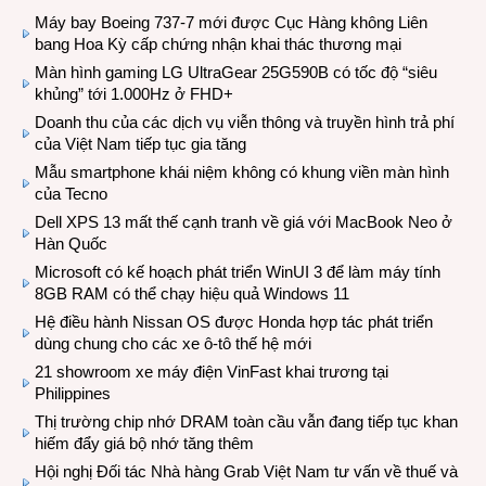
Máy bay Boeing 737-7 mới được Cục Hàng không Liên
bang Hoa Kỳ cấp chứng nhận khai thác thương mại
Màn hình gaming LG UltraGear 25G590B có tốc độ “siêu
khủng” tới 1.000Hz ở FHD+
Doanh thu của các dịch vụ viễn thông và truyền hình trả phí
của Việt Nam tiếp tục gia tăng
Mẫu smartphone khái niệm không có khung viền màn hình
của Tecno
Dell XPS 13 mất thế cạnh tranh về giá với MacBook Neo ở
Hàn Quốc
Microsoft có kế hoạch phát triển WinUI 3 để làm máy tính
8GB RAM có thể chạy hiệu quả Windows 11
Hệ điều hành Nissan OS được Honda hợp tác phát triển
dùng chung cho các xe ô-tô thế hệ mới
21 showroom xe máy điện VinFast khai trương tại
Philippines
Thị trường chip nhớ DRAM toàn cầu vẫn đang tiếp tục khan
hiếm đẩy giá bộ nhớ tăng thêm
Hội nghị Đối tác Nhà hàng Grab Việt Nam tư vấn về thuế và