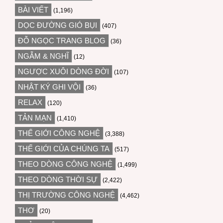
BÀI VIẾT
(1,196)
DỌC ĐƯỜNG GIÓ BỤI
(407)
ĐỖ NGỌC TRANG BLOG
(36)
NGẪM & NGHĨ
(12)
NGƯỢC XUÔI DÒNG ĐỜI
(107)
NHẬT KÝ GHI VỘI
(36)
RELAX
(120)
TẢN MẠN
(1,410)
THẾ GIỚI CÔNG NGHỆ
(3,388)
THẾ GIỚI CỦA CHÚNG TA
(517)
THEO DÒNG CÔNG NGHỆ
(1,499)
THEO DÒNG THỜI SỰ
(2,422)
THỊ TRƯỜNG CÔNG NGHỆ
(4,462)
THƠ
(20)