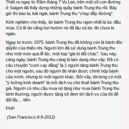
Thiệt ra ngay từ Rằm tháng 7 Vu Lan, trên một số con đường
ở Saigon đã thấy dựng những quầy bánh Trung thu rồi. Bây
giờ thì bao la, bát ngát, bánh Trung thu “chạy đầy đường”.
Kinh nghiệm cho thấy, ăn bánh Trung thu ngon nhất là lúc đầu
mùa. Có lẽ do vắng hơi hướm nó đã lâu và lúc đó chưa bị
ngán.
Ngay từ trước 1975, bánh Trung thu đã không còn là bánh độc
quyền của thiếu nhi. Người lớn đã sử dụng bánh Trung thu
như một món quà lễ lộc, một loại “giá trị đổi chác”. Sau này,
càng ngày, bánh Trung thu càng bị lạm dụng như vậy. Đã có
câu chuyện “cười cay đắng” là 1 người tặng bánh Trung thu
cho một người, sau đó người đó nhận được chính hộp bánh
của mình, nhưng từ một người khác. Bởi vậy, tôi từng có một
“ý tưởng kinh doanh” là mở dịch vụ cho thuê bánh Trung thu
giả. Người có nhu cầu mua nó tặng như mua bánh Trung thu
bình thường, người được tặng sẽ đem tới dịch vụ của tôi để
đổi lấy… tiền.
PHP
(San Francisco 8-9-2012)