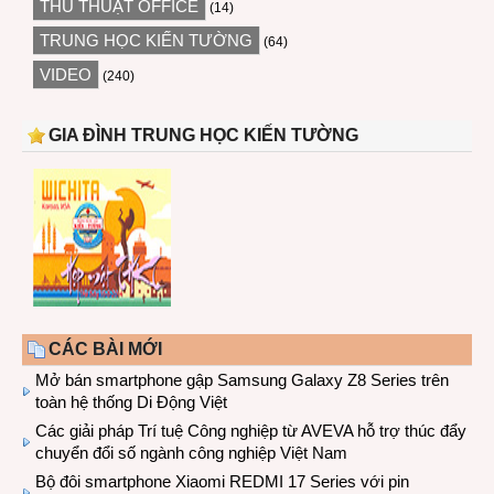
THỦ THUẬT OFFICE
(14)
TRUNG HỌC KIẾN TƯỜNG
(64)
VIDEO
(240)
GIA ĐÌNH TRUNG HỌC KIẾN TƯỜNG
CÁC BÀI MỚI
Mở bán smartphone gập Samsung Galaxy Z8 Series trên
toàn hệ thống Di Động Việt
Các giải pháp Trí tuệ Công nghiệp từ AVEVA hỗ trợ thúc đẩy
chuyển đổi số ngành công nghiệp Việt Nam
Bộ đôi smartphone Xiaomi REDMI 17 Series với pin