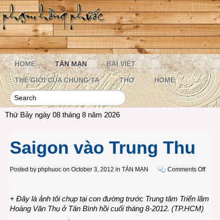
HOME
TẢN MẠN
BÀI VIẾT
THẾ GIỚI CỦA CHÚNG TA
THƠ
HOME
Thứ Bảy ngày 08 tháng 8 năm 2026
Saigon vào Trung Thu
on
Posted by
phphuoc
on October 3, 2012 in
TẢN MẠN
Comments Off
Saig
vào
+ Đây là ảnh tôi chụp tại con đường trước Trung tâm Triển lãm
Trun
Hoàng Văn Thụ ở Tân Bình hồi cuối tháng 8-2012. (TP.HCM)
Thu