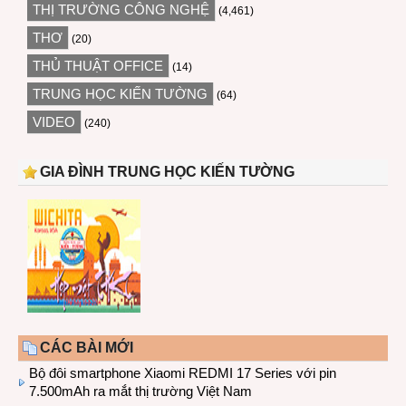
THỊ TRƯỜNG CÔNG NGHỆ
(4,461)
THƠ
(20)
THỦ THUẬT OFFICE
(14)
TRUNG HỌC KIẾN TƯỜNG
(64)
VIDEO
(240)
GIA ĐÌNH TRUNG HỌC KIẾN TƯỜNG
CÁC BÀI MỚI
Bộ đôi smartphone Xiaomi REDMI 17 Series với pin
7.500mAh ra mắt thị trường Việt Nam