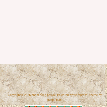
Copyright © 2026 phạm hồng phước. Powered by
Wordpress
, Theme by
gazpo.com
.