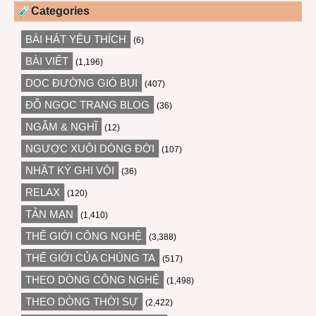
Categories
BÀI HÁT YÊU THÍCH
(6)
BÀI VIẾT
(1,196)
DỌC ĐƯỜNG GIÓ BỤI
(407)
ĐỖ NGỌC TRANG BLOG
(36)
NGẪM & NGHĨ
(12)
NGƯỢC XUÔI DÒNG ĐỜI
(107)
NHẬT KÝ GHI VỘI
(36)
RELAX
(120)
TẢN MẠN
(1,410)
THẾ GIỚI CÔNG NGHỆ
(3,388)
THẾ GIỚI CỦA CHÚNG TA
(517)
THEO DÒNG CÔNG NGHỆ
(1,498)
THEO DÒNG THỜI SỰ
(2,422)