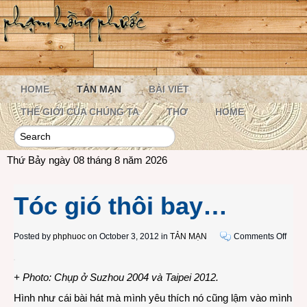
HOME
TẢN MẠN
BÀI VIẾT
THẾ GIỚI CỦA CHÚNG TA
THƠ
HOME
Thứ Bảy ngày 08 tháng 8 năm 2026
Tóc gió thôi bay…
on
Posted by
phphuoc
on October 3, 2012 in
TẢN MẠN
Comments Off
Tóc
gió
+ Photo: Chụp ở Suzhou 2004 và Taipei 2012.
thôi
bay
Hình như cái bài hát mà mình yêu thích nó cũng lậm vào mình