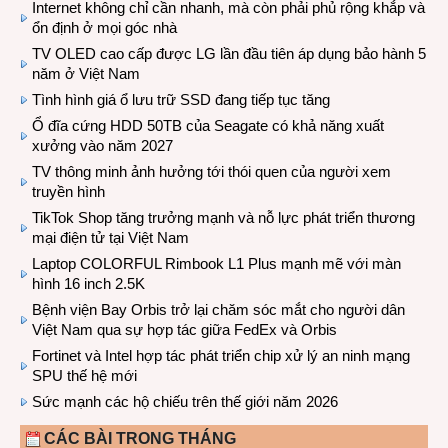
Internet không chỉ cần nhanh, mà còn phải phủ rộng khắp và
ổn định ở mọi góc nhà
TV OLED cao cấp được LG lần đầu tiên áp dụng bảo hành 5
năm ở Việt Nam
Tình hình giá ổ lưu trữ SSD đang tiếp tục tăng
Ổ đĩa cứng HDD 50TB của Seagate có khả năng xuất
xưởng vào năm 2027
TV thông minh ảnh hưởng tới thói quen của người xem
truyền hình
TikTok Shop tăng trưởng mạnh và nỗ lực phát triển thương
mại điện tử tại Việt Nam
Laptop COLORFUL Rimbook L1 Plus mạnh mẽ với màn
hình 16 inch 2.5K
Bệnh viện Bay Orbis trở lại chăm sóc mắt cho người dân
Việt Nam qua sự hợp tác giữa FedEx và Orbis
Fortinet và Intel hợp tác phát triển chip xử lý an ninh mạng
SPU thế hệ mới
Sức mạnh các hộ chiếu trên thế giới năm 2026
CÁC BÀI TRONG THÁNG