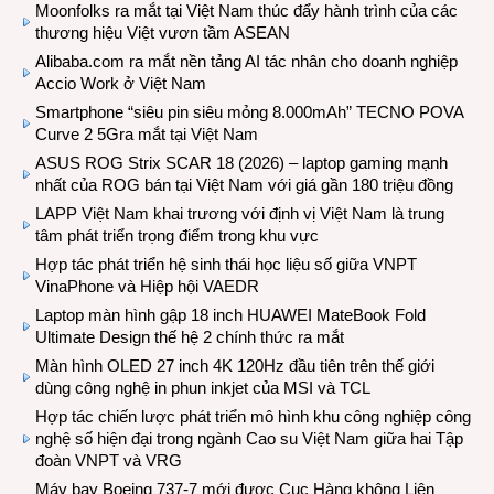
Moonfolks ra mắt tại Việt Nam thúc đẩy hành trình của các
thương hiệu Việt vươn tầm ASEAN
Alibaba.com ra mắt nền tảng AI tác nhân cho doanh nghiệp
Accio Work ở Việt Nam
Smartphone “siêu pin siêu mỏng 8.000mAh” TECNO POVA
Curve 2 5Gra mắt tại Việt Nam
ASUS ROG Strix SCAR 18 (2026) – laptop gaming mạnh
nhất của ROG bán tại Việt Nam với giá gần 180 triệu đồng
LAPP Việt Nam khai trương với định vị Việt Nam là trung
tâm phát triển trọng điểm trong khu vực
Hợp tác phát triển hệ sinh thái học liệu số giữa VNPT
VinaPhone và Hiệp hội VAEDR
Laptop màn hình gập 18 inch HUAWEI MateBook Fold
Ultimate Design thế hệ 2 chính thức ra mắt
Màn hình OLED 27 inch 4K 120Hz đầu tiên trên thế giới
dùng công nghệ in phun inkjet của MSI và TCL
Hợp tác chiến lược phát triển mô hình khu công nghiệp công
nghệ số hiện đại trong ngành Cao su Việt Nam giữa hai Tập
đoàn VNPT và VRG
Máy bay Boeing 737-7 mới được Cục Hàng không Liên