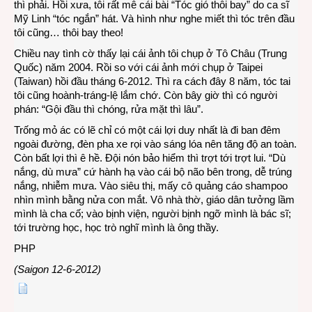
thì phải. Hồi xưa, tôi rất mê cái bài “Tóc gió thôi bay” do ca sĩ
Mỹ Linh “tóc ngắn” hát. Và hình như nghe miết thì tóc trên đầu
tôi cũng… thôi bay theo!
Chiều nay tình cờ thấy lại cái ảnh tôi chụp ở Tô Châu (Trung
Quốc) năm 2004. Rồi so với cái ảnh mới chụp ở Taipei
(Taiwan) hồi đầu tháng 6-2012. Thì ra cách đây 8 năm, tóc tai
tôi cũng hoành-tráng-lệ lắm chớ. Còn bây giờ thì có người
phán: “Gội đầu thì chóng, rửa mặt thì lâu”.
Trống mỏ ác có lẽ chỉ có một cái lợi duy nhất là đi ban đêm
ngoài đường, đèn pha xe rọi vào sáng lóa nên tăng độ an toàn.
Còn bất lợi thì ê hề. Đội nón bảo hiểm thì trợt tới trợt lui. “Dù
nắng, dù mưa” cứ hành hạ vào cái bộ não bên trong, dễ trúng
nắng, nhiễm mưa. Vào siêu thị, mấy cô quảng cáo shampoo
nhìn mình bằng nửa con mắt. Vô nhà thờ, giáo dân tưởng lầm
mình là cha cố; vào bịnh viện, người bịnh ngỡ mình là bác sĩ;
tới trường học, học trò nghĩ mình là ông thầy.
PHP
(Saigon 12-6-2012)