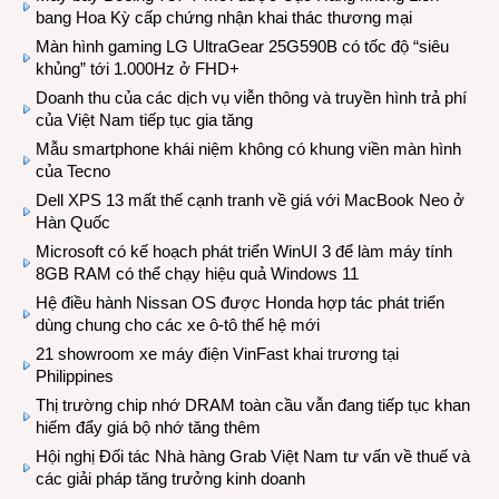
bang Hoa Kỳ cấp chứng nhận khai thác thương mại
Màn hình gaming LG UltraGear 25G590B có tốc độ “siêu
khủng” tới 1.000Hz ở FHD+
Doanh thu của các dịch vụ viễn thông và truyền hình trả phí
của Việt Nam tiếp tục gia tăng
Mẫu smartphone khái niệm không có khung viền màn hình
của Tecno
Dell XPS 13 mất thế cạnh tranh về giá với MacBook Neo ở
Hàn Quốc
Microsoft có kế hoạch phát triển WinUI 3 để làm máy tính
8GB RAM có thể chạy hiệu quả Windows 11
Hệ điều hành Nissan OS được Honda hợp tác phát triển
dùng chung cho các xe ô-tô thế hệ mới
21 showroom xe máy điện VinFast khai trương tại
Philippines
Thị trường chip nhớ DRAM toàn cầu vẫn đang tiếp tục khan
hiếm đẩy giá bộ nhớ tăng thêm
Hội nghị Đối tác Nhà hàng Grab Việt Nam tư vấn về thuế và
các giải pháp tăng trưởng kinh doanh