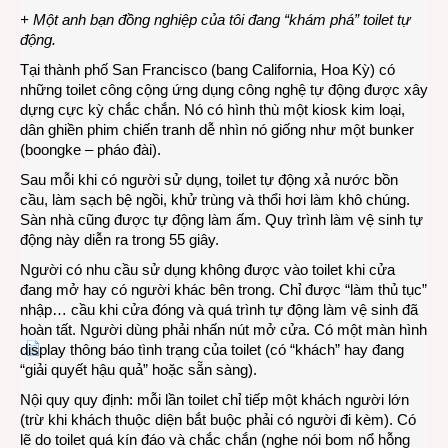
+ Một anh bạn đồng nghiệp của tôi đang “khám phá” toilet tự
động
động.
ở
San
Tại thành phố San Francisco (bang California, Hoa Kỳ) có
Franc
những toilet công cộng ứng dụng công nghệ tự động được xây
dựng cực kỳ chắc chắn. Nó có hình thù một kiosk kim loại,
dân ghiền phim chiến tranh dễ nhìn nó giống như một bunker
(boongke – pháo đài).
Sau mỗi khi có người sử dụng, toilet tự động xả nước bồn
cầu, làm sạch bệ ngồi, khử trùng và thổi hơi làm khô chúng.
Sàn nhà cũng được tự động làm ấm. Quy trình làm vệ sinh tự
động này diễn ra trong 55 giây.
Người có nhu cầu sử dụng không được vào toilet khi cửa
đang mở hay có người khác bên trong. Chỉ được “làm thủ tục”
nhập… cầu khi cửa đóng và quá trình tự động làm vệ sinh đã
hoàn tất. Người dùng phải nhấn nút mở cửa. Có một màn hình
display thông báo tình trạng của toilet (có “khách” hay đang
“giải quyết hậu quả” hoặc sẵn sàng).
Nội quy quy định: mỗi lần toilet chỉ tiếp một khách người lớn
(trừ khi khách thuộc diện bắt buộc phải có người đi kèm). Có
lẽ do toilet quá kín đáo và chắc chắn (nghe nói bom nổ hỗng