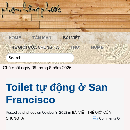
HOME
TẢN MẠN
BÀI VIẾT
THẾ GIỚI CỦA CHÚNG TA
THƠ
HOME
Chủ nhật ngày 09 tháng 8 năm 2026
Toilet tự động ở San
Francisco
Posted by
phphuoc
on October 3, 2012 in
BÀI VIẾT
,
THẾ GIỚI CỦA
on
CHÚNG TA
Comments Off
Toilet
tự