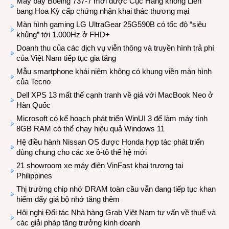
Máy bay Boeing 737-7 mới được Cục Hàng không Liên
bang Hoa Kỳ cấp chứng nhận khai thác thương mại
Màn hình gaming LG UltraGear 25G590B có tốc độ “siêu
khủng” tới 1.000Hz ở FHD+
Doanh thu của các dịch vụ viễn thông và truyền hình trả phí
của Việt Nam tiếp tục gia tăng
Mẫu smartphone khái niệm không có khung viền màn hình
của Tecno
Dell XPS 13 mất thế cạnh tranh về giá với MacBook Neo ở
Hàn Quốc
Microsoft có kế hoạch phát triển WinUI 3 để làm máy tính
8GB RAM có thể chạy hiệu quả Windows 11
Hệ điều hành Nissan OS được Honda hợp tác phát triển
dùng chung cho các xe ô-tô thế hệ mới
21 showroom xe máy điện VinFast khai trương tại
Philippines
Thị trường chip nhớ DRAM toàn cầu vẫn đang tiếp tục khan
hiếm đẩy giá bộ nhớ tăng thêm
Hội nghị Đối tác Nhà hàng Grab Việt Nam tư vấn về thuế và
các giải pháp tăng trưởng kinh doanh