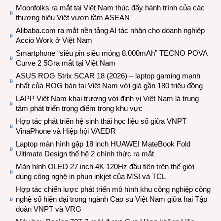
Moonfolks ra mắt tại Việt Nam thúc đẩy hành trình của các
thương hiệu Việt vươn tầm ASEAN
Alibaba.com ra mắt nền tảng AI tác nhân cho doanh nghiệp
Accio Work ở Việt Nam
Smartphone “siêu pin siêu mỏng 8.000mAh” TECNO POVA
Curve 2 5Gra mắt tại Việt Nam
ASUS ROG Strix SCAR 18 (2026) – laptop gaming mạnh
nhất của ROG bán tại Việt Nam với giá gần 180 triệu đồng
LAPP Việt Nam khai trương với định vị Việt Nam là trung
tâm phát triển trọng điểm trong khu vực
Hợp tác phát triển hệ sinh thái học liệu số giữa VNPT
VinaPhone và Hiệp hội VAEDR
Laptop màn hình gập 18 inch HUAWEI MateBook Fold
Ultimate Design thế hệ 2 chính thức ra mắt
Màn hình OLED 27 inch 4K 120Hz đầu tiên trên thế giới
dùng công nghệ in phun inkjet của MSI và TCL
Hợp tác chiến lược phát triển mô hình khu công nghiệp công
nghệ số hiện đại trong ngành Cao su Việt Nam giữa hai Tập
đoàn VNPT và VRG