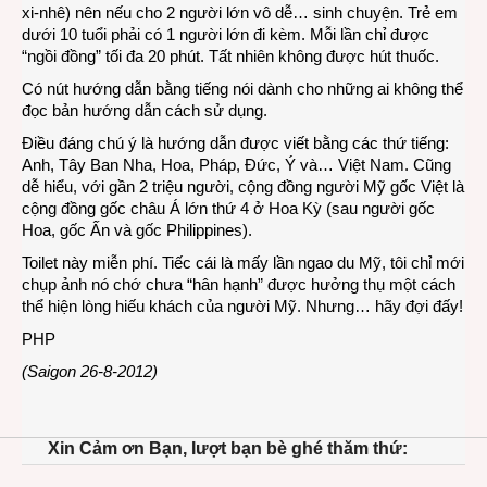
xi-nhê) nên nếu cho 2 người lớn vô dễ… sinh chuyện. Trẻ em
dưới 10 tuổi phải có 1 người lớn đi kèm. Mỗi lần chỉ được
“ngồi đồng” tối đa 20 phút. Tất nhiên không được hút thuốc.
Có nút hướng dẫn bằng tiếng nói dành cho những ai không thể
đọc bản hướng dẫn cách sử dụng.
Điều đáng chú ý là hướng dẫn được viết bằng các thứ tiếng:
Anh, Tây Ban Nha, Hoa, Pháp, Đức, Ý và… Việt Nam. Cũng
dễ hiểu, với gần 2 triệu người, cộng đồng người Mỹ gốc Việt là
cộng đồng gốc châu Á lớn thứ 4 ở Hoa Kỳ (sau người gốc
Hoa, gốc Ấn và gốc Philippines).
Toilet này miễn phí. Tiếc cái là mấy lần ngao du Mỹ, tôi chỉ mới
chụp ảnh nó chớ chưa “hân hạnh” được hưởng thụ một cách
thể hiện lòng hiếu khách của người Mỹ. Nhưng… hãy đợi đấy!
PHP
(Saigon 26-8-2012)
Xin Cảm ơn Bạn, lượt bạn bè ghé thăm thứ: