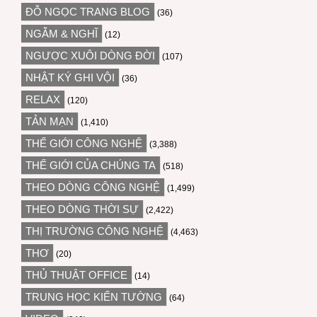
ĐỖ NGỌC TRANG BLOG
(36)
NGẪM & NGHĨ
(12)
NGƯỢC XUÔI DÒNG ĐỜI
(107)
NHẬT KÝ GHI VỘI
(36)
RELAX
(120)
TẢN MẠN
(1,410)
THẾ GIỚI CÔNG NGHỆ
(3,388)
THẾ GIỚI CỦA CHÚNG TA
(518)
THEO DÒNG CÔNG NGHỆ
(1,499)
THEO DÒNG THỜI SỰ
(2,422)
THỊ TRƯỜNG CÔNG NGHỆ
(4,463)
THƠ
(20)
THỦ THUẬT OFFICE
(14)
TRUNG HỌC KIẾN TƯỜNG
(64)