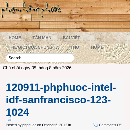
HOME
TẢN MẠN
BÀI VIẾT
THẾ GIỚI CỦA CHÚNG TA
THƠ
HOME
Chủ nhật ngày 09 tháng 8 năm 2026
120911-phphuoc-intel-
idf-sanfrancisco-123-
1024
on
Posted by
phphuoc
on October 6, 2012 in
Comments Off