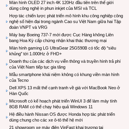
Màn hình OLED 27 inch 4K 120Hz đầu tiên trên thế giới
dùng công nghệ in phun inkjet của MSI và TCL
Hợp tác chiến lược phát triển mô hình khu công nghiệp công
nghệ số hiện đại trong ngành Cao su Việt Nam giữa hai Tập
đoàn VNPT và VRG
Máy bay Boeing 737-7 mới được Cục Hàng không Liên
bang Hoa Kỳ cấp chứng nhận khai thác thương mại
Màn hình gaming LG UltraGear 25G590B có tốc độ “siêu
khủng” tới 1.000Hz ở FHD+
Doanh thu của các dịch vụ viễn thông và truyền hình trả phí
của Việt Nam tiếp tục gia tăng
Mẫu smartphone khái niệm không có khung viền màn hình
của Tecno
Dell XPS 13 mất thế cạnh tranh về giá với MacBook Neo ở
Hàn Quốc
Microsoft có kế hoạch phát triển WinUI 3 để làm máy tính
8GB RAM có thể chạy hiệu quả Windows 11
Hệ điều hành Nissan OS được Honda hợp tác phát triển
dùng chung cho các xe ô-tô thế hệ mới
21 showroom xe máy điện VinFast khai trương tại