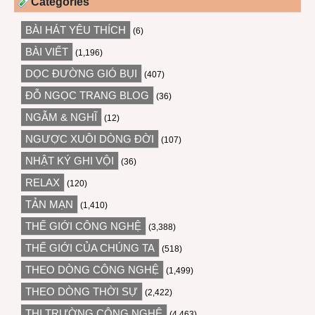
Categories
BÀI HÁT YÊU THÍCH
(6)
BÀI VIẾT
(1,196)
DỌC ĐƯỜNG GIÓ BỤI
(407)
ĐỖ NGỌC TRANG BLOG
(36)
NGẪM & NGHĨ
(12)
NGƯỢC XUÔI DÒNG ĐỜI
(107)
NHẬT KÝ GHI VỘI
(36)
RELAX
(120)
TẢN MẠN
(1,410)
THẾ GIỚI CÔNG NGHỆ
(3,388)
THẾ GIỚI CỦA CHÚNG TA
(518)
THEO DÒNG CÔNG NGHỆ
(1,499)
THEO DÒNG THỜI SỰ
(2,422)
THỊ TRƯỜNG CÔNG NGHỆ
(4,463)