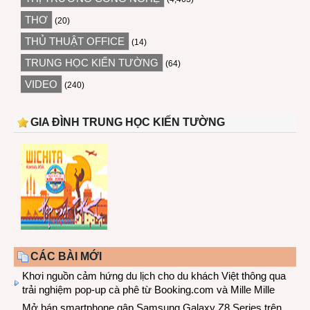
THƠ
(20)
THỦ THUẬT OFFICE
(14)
TRUNG HỌC KIẾN TƯỜNG
(64)
VIDEO
(240)
GIA ĐÌNH TRUNG HỌC KIẾN TƯỜNG
CÁC BÀI MỚI
Khơi nguồn cảm hứng du lịch cho du khách Việt thông qua
trải nghiệm pop-up cà phê từ Booking.com và Mille Mille
Mở bán smartphone gập Samsung Galaxy Z8 Series trên