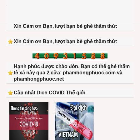
1209
phph
intel-
idf-
Xin Cảm ơn Bạn, lượt bạn bè ghé thăm thứ:
sanfr
123-
1024
Xin Cảm ơn Bạn, lượt bạn bè ghé thăm thứ:
Hạnh phúc được chào đón. Bạn có thể ghé thăm
tệ xá này qua 2 cửa: phamhongphuoc.com và
phamhongphuoc.net
Cập nhật Dịch COVID Thế giới