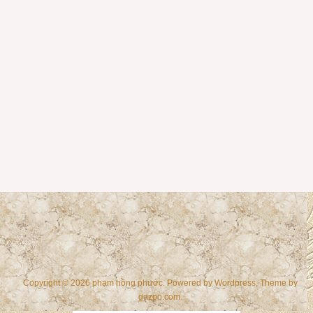
Copyright © 2026 phạm hồng phước. Powered by
Wordpress
, Theme by
gazpo.com
.