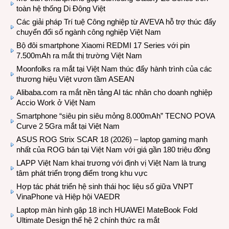
toàn hệ thống Di Động Việt
Các giải pháp Trí tuệ Công nghiệp từ AVEVA hỗ trợ thúc đẩy
chuyển đổi số ngành công nghiệp Việt Nam
Bộ đôi smartphone Xiaomi REDMI 17 Series với pin
7.500mAh ra mắt thị trường Việt Nam
Moonfolks ra mắt tại Việt Nam thúc đẩy hành trình của các
thương hiệu Việt vươn tầm ASEAN
Alibaba.com ra mắt nền tảng AI tác nhân cho doanh nghiệp
Accio Work ở Việt Nam
Smartphone “siêu pin siêu mỏng 8.000mAh” TECNO POVA
Curve 2 5Gra mắt tại Việt Nam
ASUS ROG Strix SCAR 18 (2026) – laptop gaming mạnh
nhất của ROG bán tại Việt Nam với giá gần 180 triệu đồng
LAPP Việt Nam khai trương với định vị Việt Nam là trung
tâm phát triển trọng điểm trong khu vực
Hợp tác phát triển hệ sinh thái học liệu số giữa VNPT
VinaPhone và Hiệp hội VAEDR
Laptop màn hình gập 18 inch HUAWEI MateBook Fold
Ultimate Design thế hệ 2 chính thức ra mắt