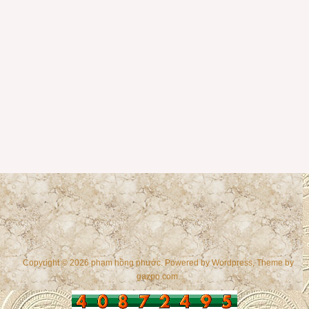
Copyright © 2026 phạm hồng phước. Powered by
Wordpress
, Theme by
gazpo.com
.