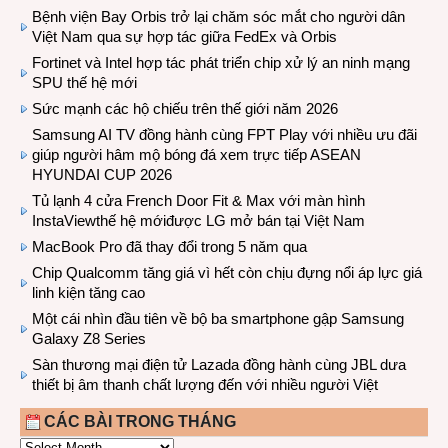
Bệnh viện Bay Orbis trở lại chăm sóc mắt cho người dân
Việt Nam qua sự hợp tác giữa FedEx và Orbis
Fortinet và Intel hợp tác phát triển chip xử lý an ninh mạng
SPU thế hệ mới
Sức mạnh các hộ chiếu trên thế giới năm 2026
Samsung AI TV đồng hành cùng FPT Play với nhiều ưu đãi
giúp người hâm mộ bóng đá xem trực tiếp ASEAN
HYUNDAI CUP 2026
Tủ lạnh 4 cửa French Door Fit & Max với màn hình
InstaViewthế hệ mớiđược LG mở bán tại Việt Nam
MacBook Pro đã thay đổi trong 5 năm qua
Chip Qualcomm tăng giá vì hết còn chịu đựng nổi áp lực giá
linh kiện tăng cao
Một cái nhìn đầu tiên về bộ ba smartphone gập Samsung
Galaxy Z8 Series
Sàn thương mại điện tử Lazada đồng hành cùng JBL dưa
thiết bị âm thanh chất lượng đến với nhiều người Việt
CÁC BÀI TRONG THÁNG
CÁC