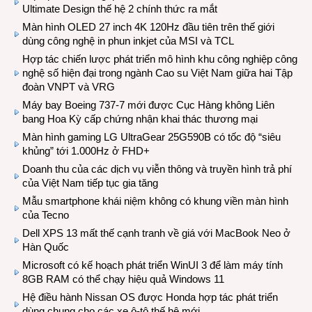
Ultimate Design thế hệ 2 chính thức ra mắt
Màn hình OLED 27 inch 4K 120Hz đầu tiên trên thế giới
dùng công nghệ in phun inkjet của MSI và TCL
Hợp tác chiến lược phát triển mô hình khu công nghiệp công
nghệ số hiện đại trong ngành Cao su Việt Nam giữa hai Tập
đoàn VNPT và VRG
Máy bay Boeing 737-7 mới được Cục Hàng không Liên
bang Hoa Kỳ cấp chứng nhận khai thác thương mại
Màn hình gaming LG UltraGear 25G590B có tốc độ “siêu
khủng” tới 1.000Hz ở FHD+
Doanh thu của các dịch vụ viễn thông và truyền hình trả phí
của Việt Nam tiếp tục gia tăng
Mẫu smartphone khái niệm không có khung viền màn hình
của Tecno
Dell XPS 13 mất thế cạnh tranh về giá với MacBook Neo ở
Hàn Quốc
Microsoft có kế hoạch phát triển WinUI 3 để làm máy tính
8GB RAM có thể chạy hiệu quả Windows 11
Hệ điều hành Nissan OS được Honda hợp tác phát triển
dùng chung cho các xe ô-tô thế hệ mới