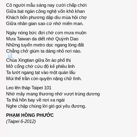
Cô người mẫu sáng nay cười chấp chới
Giữa bạt ngàn công nghệ vốn khô khan
Khách bốn phương dập dìu mùa hội chợ
Giữa nhân gian sao cứ nhớ miên man.
Ngày nóng bức đợi chờ cơn mưa muộn
Mưa Taiwan da diết nhớ Quỳnh Dao
Những tuyến metro dọc ngang lòng đất
Chẳng chở giùm ta dáng nhỏ nơi nào.
Chùa Xingtian giữa ồn ào phố thị
Mở cổng chờ cứu độ kẻ phiêu linh
Ta lướt ngang tạt vào một quán lẩu
Mùi thế trần còn quyện nặng chữ tình.
Leo lên tháp Taipei 101
Nhờ mây mang thương nhớ vượt trùng dương
Ta thả hồn bay về nơi xa ngái
Nghe chập chùng lời gió gọi yêu đương.
PHẠM HỒNG PHƯỚC
(Taipei 6-2012)