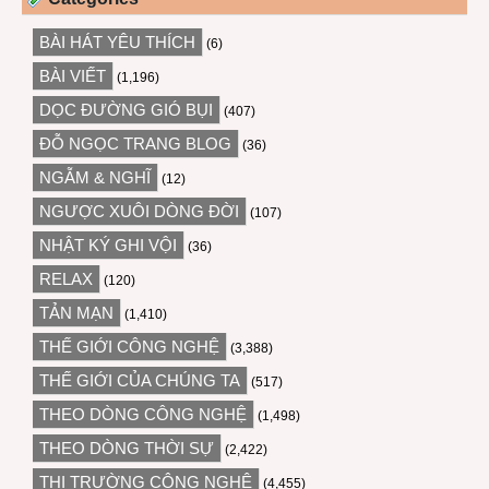
BÀI HÁT YÊU THÍCH
(6)
BÀI VIẾT
(1,196)
DỌC ĐƯỜNG GIÓ BỤI
(407)
ĐỖ NGỌC TRANG BLOG
(36)
NGẪM & NGHĨ
(12)
NGƯỢC XUÔI DÒNG ĐỜI
(107)
NHẬT KÝ GHI VỘI
(36)
RELAX
(120)
TẢN MẠN
(1,410)
THẾ GIỚI CÔNG NGHỆ
(3,388)
THẾ GIỚI CỦA CHÚNG TA
(517)
THEO DÒNG CÔNG NGHỆ
(1,498)
THEO DÒNG THỜI SỰ
(2,422)
THỊ TRƯỜNG CÔNG NGHỆ
(4,455)