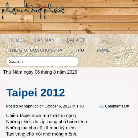
HOME
TẢN MẠN
BÀI VIẾT
THẾ GIỚI CỦA CHÚNG TA
THƠ
HOME
Thứ Năm ngày 06 tháng 8 năm 2026
Taipei 2012
on
Posted by
phphuoc
on October 6, 2012 in
THƠ
Comments Off
Taipe
Chiều Taipei mưa mù trời trĩu nặng
2012
Những chiếc dù lấp loáng phố buồn tênh
Những tòa nhà cũ kỹ màu kỷ niệm
Taxi vàng chở nỗi nhớ mông mênh.