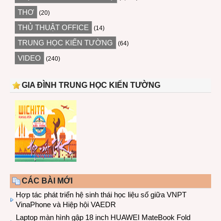
THƠ
(20)
THỦ THUẬT OFFICE
(14)
TRUNG HỌC KIẾN TƯỜNG
(64)
VIDEO
(240)
GIA ĐÌNH TRUNG HỌC KIẾN TƯỜNG
CÁC BÀI MỚI
Hợp tác phát triển hệ sinh thái học liệu số giữa VNPT
VinaPhone và Hiệp hội VAEDR
Laptop màn hình gập 18 inch HUAWEI MateBook Fold