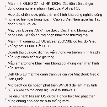
Màn hình OLED 27 inch 4K 120Hz đầu tiên trên thế giới
dùng công nghệ in phun inkjet của MSI và TCL
Hợp tác chiến lược phát triển mô hình khu công nghiệp công
nghệ số hiện đại trong ngành Cao su Việt Nam giữa hai Tập
đoàn VNPT và VRG
Máy bay Boeing 737-7 mới được Cục Hàng không Liên
bang Hoa Kỳ cấp chứng nhận khai thác thương mại
Màn hình gaming LG UltraGear 25G590B có tốc độ “siêu
khủng” tới 1.000Hz ở FHD+
Doanh thu của các dịch vụ viễn thông và truyền hình trả phí
của Việt Nam tiếp tục gia tăng
Mẫu smartphone khái niệm không có khung viền màn hình
của Tecno
Dell XPS 13 mất thế cạnh tranh về giá với MacBook Neo ở
Hàn Quốc
Microsoft có kế hoạch phát triển WinUI 3 để làm máy tính
8GB RAM có thể chạy hiệu quả Windows 11
Hệ điều hành Nissan OS được Honda hợp tác phát triển
dùng chung cho các xe ô-tô thế hệ mới