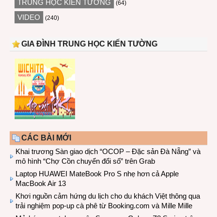
TRUNG HỌC KIẾN TƯỜNG
(64)
VIDEO
(240)
GIA ĐÌNH TRUNG HỌC KIẾN TƯỜNG
CÁC BÀI MỚI
Khai trương Sàn giao dịch “OCOP – Đặc sản Đà Nẵng” và
mô hình “Chợ Cồn chuyển đổi số” trên Grab
Laptop HUAWEI MateBook Pro S nhẹ hơn cả Apple
MacBook Air 13
Khơi nguồn cảm hứng du lịch cho du khách Việt thông qua
trải nghiệm pop-up cà phê từ Booking.com và Mille Mille