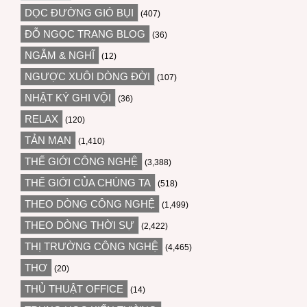
DỌC ĐƯỜNG GIÓ BỤI
(407)
ĐỖ NGỌC TRANG BLOG
(36)
NGẪM & NGHĨ
(12)
NGƯỢC XUÔI DÒNG ĐỜI
(107)
NHẬT KÝ GHI VỘI
(36)
RELAX
(120)
TẢN MẠN
(1,410)
THẾ GIỚI CÔNG NGHỆ
(3,388)
THẾ GIỚI CỦA CHÚNG TA
(518)
THEO DÒNG CÔNG NGHỆ
(1,499)
THEO DÒNG THỜI SỰ
(2,422)
THỊ TRƯỜNG CÔNG NGHỆ
(4,465)
THƠ
(20)
THỦ THUẬT OFFICE
(14)