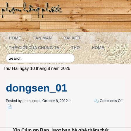
HOME
TẢN MẠN
BÀI VIẾT
THẾ GIỚI CỦA CHÚNG TA
THƠ
HOME
Thứ Hai ngày 10 tháng 8 năm 2026
dongsen_01
on
Posted by
phphuoc
on October 8, 2012 in
Comments Off
dong
Xin Cảm ơn Bạn, lượt bạn bè ghé thăm thứ: