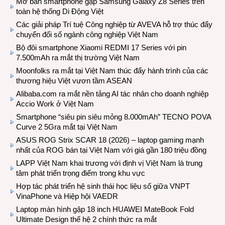
Mở bán smartphone gập Samsung Galaxy Z8 Series trên
toàn hệ thống Di Động Việt
Các giải pháp Trí tuệ Công nghiệp từ AVEVA hỗ trợ thúc đẩy
chuyển đổi số ngành công nghiệp Việt Nam
Bộ đôi smartphone Xiaomi REDMI 17 Series với pin
7.500mAh ra mắt thị trường Việt Nam
Moonfolks ra mắt tại Việt Nam thúc đẩy hành trình của các
thương hiệu Việt vươn tầm ASEAN
Alibaba.com ra mắt nền tảng AI tác nhân cho doanh nghiệp
Accio Work ở Việt Nam
Smartphone “siêu pin siêu mỏng 8.000mAh” TECNO POVA
Curve 2 5Gra mắt tại Việt Nam
ASUS ROG Strix SCAR 18 (2026) – laptop gaming mạnh
nhất của ROG bán tại Việt Nam với giá gần 180 triệu đồng
LAPP Việt Nam khai trương với định vị Việt Nam là trung
tâm phát triển trọng điểm trong khu vực
Hợp tác phát triển hệ sinh thái học liệu số giữa VNPT
VinaPhone và Hiệp hội VAEDR
Laptop màn hình gập 18 inch HUAWEI MateBook Fold
Ultimate Design thế hệ 2 chính thức ra mắt