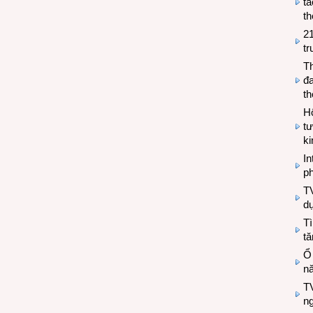
tá
th
2
tr
T
đa
t
Hộ
tư
k
In
ph
T
d
Tì
tă
Ổ
n
TV
n