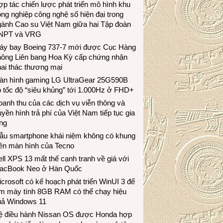
p tác chiến lược phát triển mô hình khu
ng nghiệp công nghệ số hiện đại trong
gành Cao su Việt Nam giữa hai Tập đoàn
NPT và VRG
áy bay Boeing 737-7 mới được Cục Hàng
hông Liên bang Hoa Kỳ cấp chứng nhận
ai thác thương mại
àn hình gaming LG UltraGear 25G590B
 tốc độ “siêu khủng” tới 1.000Hz ở FHD+
anh thu của các dịch vụ viễn thông và
uyền hình trả phí của Việt Nam tiếp tục gia
ng
ẫu smartphone khái niệm không có khung
iền màn hình của Tecno
ll XPS 13 mất thế cạnh tranh về giá với
acBook Neo ở Hàn Quốc
crosoft có kế hoạch phát triển WinUI 3 để
àm máy tính 8GB RAM có thể chạy hiệu
uả Windows 11
ệ điều hành Nissan OS được Honda hợp