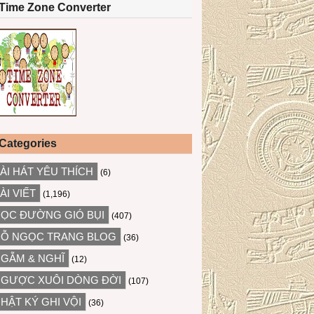
Time Zone Converter
Categories
ÀI HÁT YÊU THÍCH
(6)
ÀI VIẾT
(1,196)
ỌC ĐƯỜNG GIÓ BỤI
(407)
Ỗ NGỌC TRANG BLOG
(36)
GẪM & NGHĨ
(12)
GƯỢC XUÔI DÒNG ĐỜI
(107)
HẬT KÝ GHI VỘI
(36)