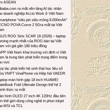
ầm ASEAN
ibaba.com ra mắt nền tảng AI tác nhân
ho doanh nghiệp Accio Work ở Việt Nam
martphone “siêu pin siêu mỏng 8.000mAh”
ECNO POVA Curve 2 5Gra mắt tại Việt
am
SUS ROG Strix SCAR 18 (2026) – laptop
aming mạnh nhất của ROG bán tại Việt
m với giá gần 180 triệu đồng
PP Việt Nam khai trương với định vị Việt
m là trung tâm phát triển trọng điểm trong
hu vực
p tác phát triển hệ sinh thái học liệu số
iữa VNPT VinaPhone và Hiệp hội VAEDR
aptop màn hình gập 18 inch HUAWEI
teBook Fold Ultimate Design thế hệ 2
ính thức ra mắt
àn hình OLED 27 inch 4K 120Hz đầu tiên
ên thế giới dùng công nghệ in phun inkjet
ủa MSI và TCL