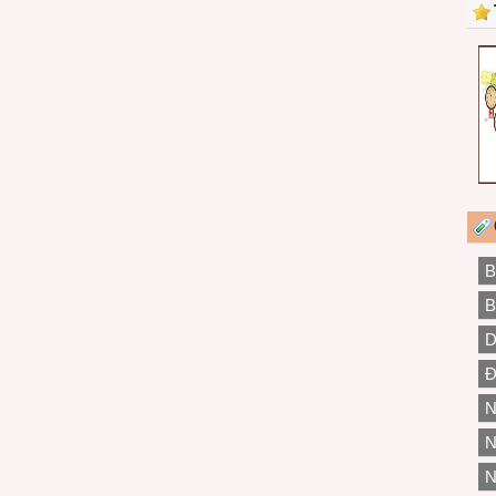
B
B
D
Đ
N
N
N