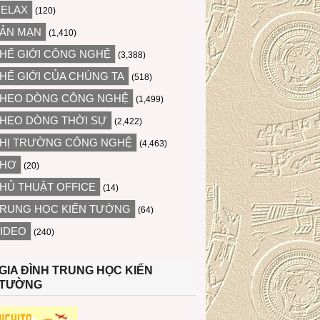
ELAX
(120)
ẢN MẠN
(1,410)
HẾ GIỚI CÔNG NGHỆ
(3,388)
HẾ GIỚI CỦA CHÚNG TA
(518)
HEO DÒNG CÔNG NGHỆ
(1,499)
HEO DÒNG THỜI SỰ
(2,422)
HỊ TRƯỜNG CÔNG NGHỆ
(4,463)
THƠ
(20)
HỦ THUẬT OFFICE
(14)
RUNG HỌC KIẾN TƯỜNG
(64)
IDEO
(240)
GIA ĐÌNH TRUNG HỌC KIẾN
TƯỜNG