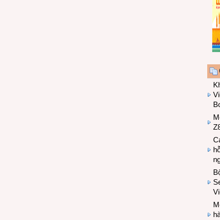
K
Vi
Bo
M
Z8
Cá
hỗ
n
B
Se
V
Mo
hà