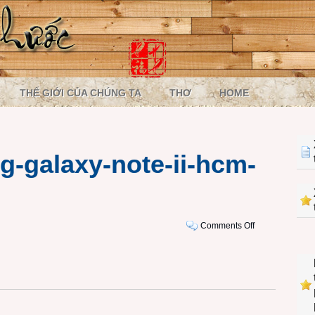
THẾ GIỚI CỦA CHÚNG TA
THƠ
HOME
-galaxy-note-ii-hcm-
on
Comments Off
121016-
samsung-
galaxy-
note-
ii-
hcm-