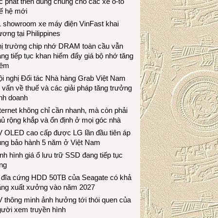
c phát triển dùng chung cho các xe ô-tô
ế hệ mới
1 showroom xe máy điện VinFast khai
ương tại Philippines
hị trường chip nhớ DRAM toàn cầu vẫn
ng tiếp tục khan hiếm đẩy giá bộ nhớ tăng
hêm
i nghị Đối tác Nhà hàng Grab Việt Nam
 vấn về thuế và các giải pháp tăng trưởng
inh doanh
ternet không chỉ cần nhanh, mà còn phải
ủ rộng khắp và ổn định ở mọi góc nhà
V OLED cao cấp được LG lần đầu tiên áp
ụng bảo hành 5 năm ở Việt Nam
nh hình giá ổ lưu trữ SSD đang tiếp tục
ng
 đĩa cứng HDD 50TB của Seagate có khả
ăng xuất xưởng vào năm 2027
 thông minh ảnh hưởng tới thói quen của
gười xem truyền hình