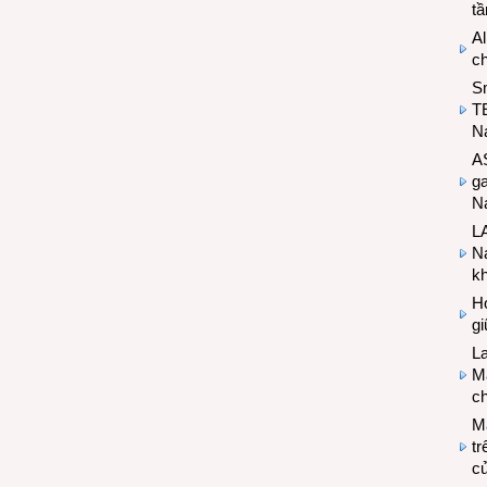
t
Al
c
S
T
N
A
g
Na
LA
Na
k
Hợ
g
L
Ma
ch
M
tr
c