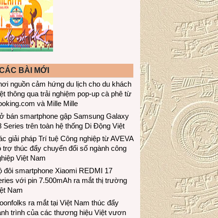
CÁC BÀI MỚI
hơi nguồn cảm hứng du lịch cho du khách
ệt thông qua trải nghiệm pop-up cà phê từ
oking.com và Mille Mille
ở bán smartphone gập Samsung Galaxy
 Series trên toàn hệ thống Di Động Việt
c giải pháp Trí tuệ Công nghiệp từ AVEVA
 trợ thúc đẩy chuyển đổi số ngành công
ghiệp Việt Nam
ộ đôi smartphone Xiaomi REDMI 17
ries với pin 7.500mAh ra mắt thị trường
iệt Nam
onfolks ra mắt tại Việt Nam thúc đẩy
nh trình của các thương hiệu Việt vươn