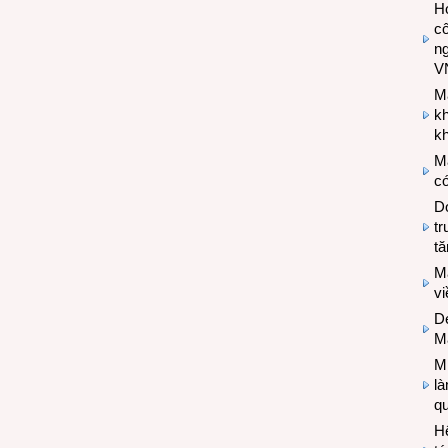
Hợ
cô
n
V
M
k
kh
M
có
Do
tr
tă
M
v
De
M
Mi
l
q
H