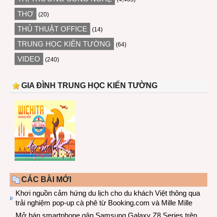
THƠ
(20)
THỦ THUẬT OFFICE
(14)
TRUNG HỌC KIẾN TƯỜNG
(64)
VIDEO
(240)
GIA ĐÌNH TRUNG HỌC KIẾN TƯỜNG
CÁC BÀI MỚI
Khơi nguồn cảm hứng du lịch cho du khách Việt thông qua
trải nghiệm pop-up cà phê từ Booking.com và Mille Mille
Mở bán smartphone gập Samsung Galaxy Z8 Series trên