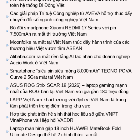
toàn hệ thống Di Động Việt
Các giải pháp Trí tuệ Công nghiệp từ AVEVA hỗ trợ thúc đẩy
chuyển đổi số ngành công nghiệp Việt Nam
Bộ đôi smartphone Xiaomi REDMI 17 Series với pin
7.500mAh ra mắt thị trường Việt Nam
Moonfolks ra mắt tại Việt Nam thúc đẩy hành trình của các
thương hiệu Việt vươn tầm ASEAN
Alibaba.com ra mắt nền tảng AI tác nhân cho doanh nghiệp
Accio Work ở Việt Nam
Smartphone “siêu pin siêu mỏng 8.000mAh” TECNO POVA
Curve 2 5Gra mắt tại Việt Nam
ASUS ROG Strix SCAR 18 (2026) – laptop gaming mạnh
nhất của ROG bán tại Việt Nam với giá gần 180 triệu đồng
LAPP Việt Nam khai trương với định vị Việt Nam là trung
tâm phát triển trọng điểm trong khu vực
Hợp tác phát triển hệ sinh thái học liệu số giữa VNPT
VinaPhone và Hiệp hội VAEDR
Laptop màn hình gập 18 inch HUAWEI MateBook Fold
Ultimate Design thế hệ 2 chính thức ra mắt