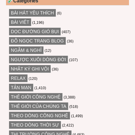
Categories
BÀI HÁT YÊU THÍCH
(6)
BÀI VIẾT
(1,196)
DỌC ĐƯỜNG GIÓ BỤI
(407)
ĐỖ NGỌC TRANG BLOG
(36)
NGẪM & NGHĨ
(12)
NGƯỢC XUÔI DÒNG ĐỜI
(107)
NHẬT KÝ GHI VỘI
(36)
RELAX
(120)
TẢN MẠN
(1,410)
THẾ GIỚI CÔNG NGHỆ
(3,388)
THẾ GIỚI CỦA CHÚNG TA
(518)
THEO DÒNG CÔNG NGHỆ
(1,499)
THEO DÒNG THỜI SỰ
(2,422)
THỊ TRƯỜNG CÔNG NGHỆ
(4,463)