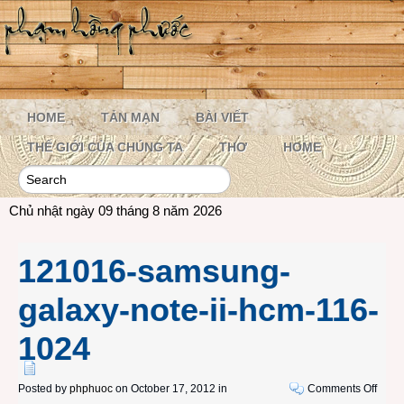
HOME
TẢN MẠN
BÀI VIẾT
THẾ GIỚI CỦA CHÚNG TA
THƠ
HOME
Chủ nhật ngày 09 tháng 8 năm 2026
121016-samsung-
galaxy-note-ii-hcm-116-
1024
on
Posted by
phphuoc
on October 17, 2012 in
Comments Off