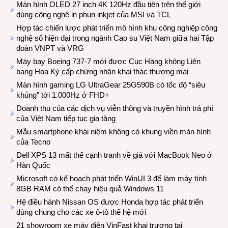
Màn hình OLED 27 inch 4K 120Hz đầu tiên trên thế giới
dùng công nghệ in phun inkjet của MSI và TCL
Hợp tác chiến lược phát triển mô hình khu công nghiệp công
nghệ số hiện đại trong ngành Cao su Việt Nam giữa hai Tập
đoàn VNPT và VRG
Máy bay Boeing 737-7 mới được Cục Hàng không Liên
bang Hoa Kỳ cấp chứng nhận khai thác thương mại
Màn hình gaming LG UltraGear 25G590B có tốc độ “siêu
khủng” tới 1.000Hz ở FHD+
Doanh thu của các dịch vụ viễn thông và truyền hình trả phí
của Việt Nam tiếp tục gia tăng
Mẫu smartphone khái niệm không có khung viền màn hình
của Tecno
Dell XPS 13 mất thế cạnh tranh về giá với MacBook Neo ở
Hàn Quốc
Microsoft có kế hoạch phát triển WinUI 3 để làm máy tính
8GB RAM có thể chạy hiệu quả Windows 11
Hệ điều hành Nissan OS được Honda hợp tác phát triển
dùng chung cho các xe ô-tô thế hệ mới
21 showroom xe máy điện VinFast khai trương tại