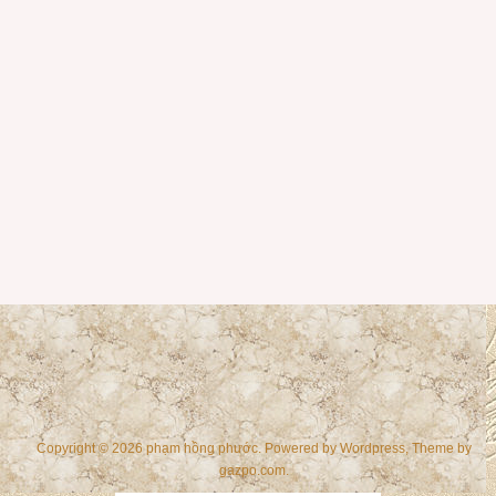
Copyright © 2026 phạm hồng phước. Powered by
Wordpress
, Theme by
gazpo.com
.