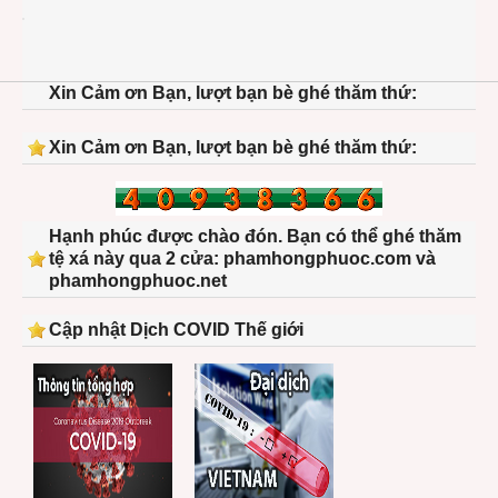
1210
sams
galax
note-
Xin Cảm ơn Bạn, lượt bạn bè ghé thăm thứ:
ii-
hcm-
116-
Xin Cảm ơn Bạn, lượt bạn bè ghé thăm thứ:
1024
Hạnh phúc được chào đón. Bạn có thể ghé thăm
tệ xá này qua 2 cửa: phamhongphuoc.com và
phamhongphuoc.net
Cập nhật Dịch COVID Thế giới