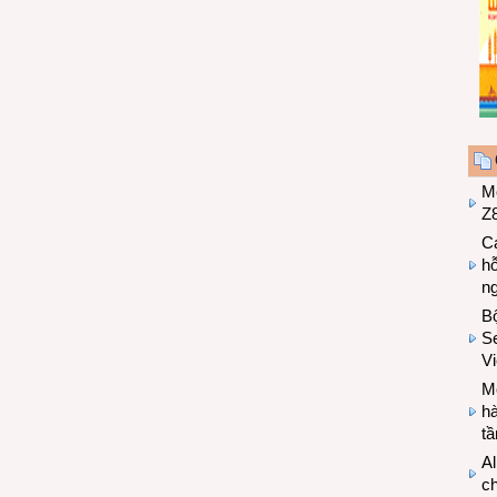
M
Z8
Cá
hỗ
n
B
Se
V
Mo
hà
t
Al
c