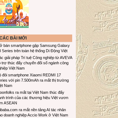
CÁC BÀI MỚI
ở bán smartphone gập Samsung Galaxy
 Series trên toàn hệ thống Di Động Việt
c giải pháp Trí tuệ Công nghiệp từ AVEVA
 trợ thúc đẩy chuyển đổi số ngành công
ghiệp Việt Nam
ộ đôi smartphone Xiaomi REDMI 17
ries với pin 7.500mAh ra mắt thị trường
iệt Nam
onfolks ra mắt tại Việt Nam thúc đẩy
nh trình của các thương hiệu Việt vươn
ầm ASEAN
ibaba.com ra mắt nền tảng AI tác nhân
ho doanh nghiệp Accio Work ở Việt Nam