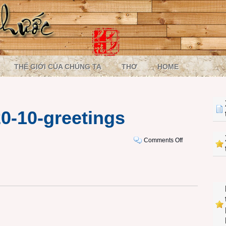
THẾ GIỚI CỦA CHÚNG TA
THƠ
HOME
0-10-greetings
on
Comments Off
121020-
happy-
20-
10-
greetings