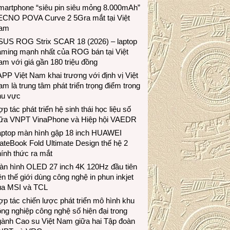
martphone “siêu pin siêu mỏng 8.000mAh”
ECNO POVA Curve 2 5Gra mắt tại Việt
am
SUS ROG Strix SCAR 18 (2026) – laptop
aming mạnh nhất của ROG bán tại Việt
m với giá gần 180 triệu đồng
PP Việt Nam khai trương với định vị Việt
m là trung tâm phát triển trọng điểm trong
hu vực
p tác phát triển hệ sinh thái học liệu số
iữa VNPT VinaPhone và Hiệp hội VAEDR
aptop màn hình gập 18 inch HUAWEI
teBook Fold Ultimate Design thế hệ 2
ính thức ra mắt
àn hình OLED 27 inch 4K 120Hz đầu tiên
ên thế giới dùng công nghệ in phun inkjet
ủa MSI và TCL
p tác chiến lược phát triển mô hình khu
ng nghiệp công nghệ số hiện đại trong
gành Cao su Việt Nam giữa hai Tập đoàn