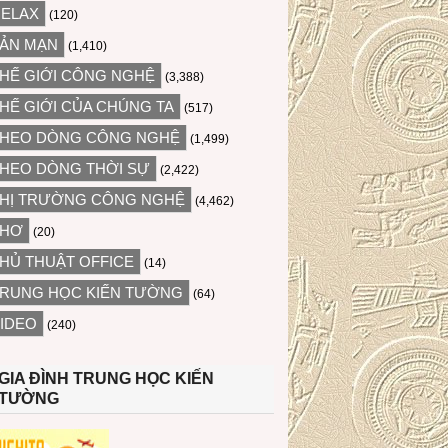
ELAX
(120)
ẢN MẠN
(1,410)
HẾ GIỚI CÔNG NGHỆ
(3,388)
HẾ GIỚI CỦA CHÚNG TA
(517)
HEO DÒNG CÔNG NGHỆ
(1,499)
HEO DÒNG THỜI SỰ
(2,422)
HỊ TRƯỜNG CÔNG NGHỆ
(4,462)
THƠ
(20)
HỦ THUẬT OFFICE
(14)
RUNG HỌC KIẾN TƯỜNG
(64)
IDEO
(240)
GIA ĐÌNH TRUNG HỌC KIẾN
TƯỜNG