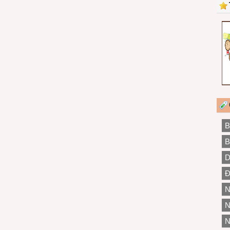
B
B
D
Đ
N
N
N