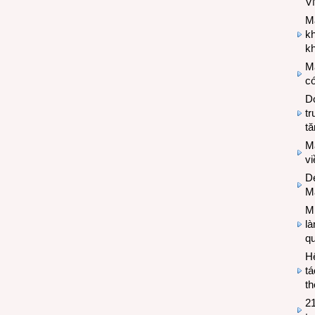
V
M
k
kh
M
có
Do
tr
tă
M
v
De
M
Mi
l
q
H
tá
th
2