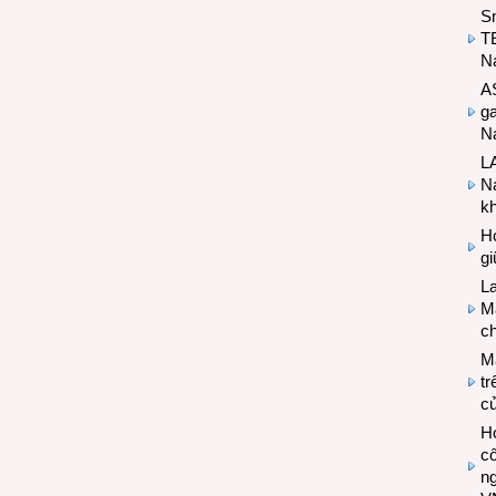
S
T
N
A
g
Na
LA
Na
k
Hợ
g
L
Ma
ch
M
tr
c
Hợ
cô
n