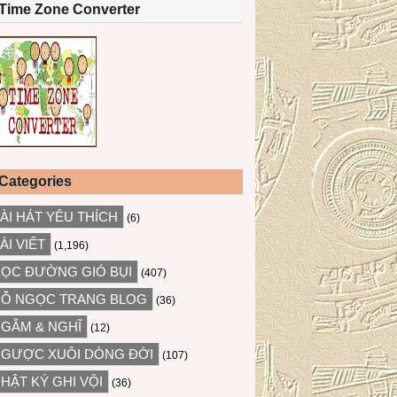
Time Zone Converter
Categories
ÀI HÁT YÊU THÍCH
(6)
ÀI VIẾT
(1,196)
ỌC ĐƯỜNG GIÓ BỤI
(407)
Ỗ NGỌC TRANG BLOG
(36)
GẪM & NGHĨ
(12)
GƯỢC XUÔI DÒNG ĐỜI
(107)
HẬT KÝ GHI VỘI
(36)