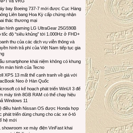
NPT và VRG
áy bay Boeing 737-7 mới được Cục Hàng
hông Liên bang Hoa Kỳ cấp chứng nhận
ai thác thương mại
àn hình gaming LG UltraGear 25G590B
 tốc độ “siêu khủng” tới 1.000Hz ở FHD+
anh thu của các dịch vụ viễn thông và
uyền hình trả phí của Việt Nam tiếp tục gia
ng
ẫu smartphone khái niệm không có khung
iền màn hình của Tecno
ll XPS 13 mất thế cạnh tranh về giá với
acBook Neo ở Hàn Quốc
crosoft có kế hoạch phát triển WinUI 3 để
àm máy tính 8GB RAM có thể chạy hiệu
uả Windows 11
ệ điều hành Nissan OS được Honda hợp
c phát triển dùng chung cho các xe ô-tô
ế hệ mới
1 showroom xe máy điện VinFast khai