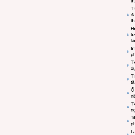
tr
T
đa
t
Hộ
tư
k
In
ph
T
d
Tì
tă
Ổ
n
TV
n
T
ph
L