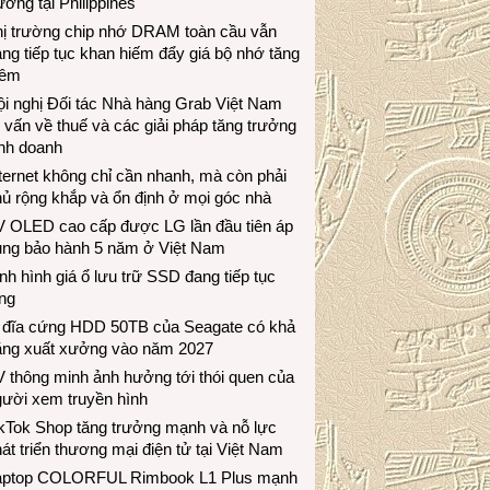
ương tại Philippines
hị trường chip nhớ DRAM toàn cầu vẫn
ng tiếp tục khan hiếm đẩy giá bộ nhớ tăng
hêm
i nghị Đối tác Nhà hàng Grab Việt Nam
 vấn về thuế và các giải pháp tăng trưởng
inh doanh
ternet không chỉ cần nhanh, mà còn phải
ủ rộng khắp và ổn định ở mọi góc nhà
V OLED cao cấp được LG lần đầu tiên áp
ụng bảo hành 5 năm ở Việt Nam
nh hình giá ổ lưu trữ SSD đang tiếp tục
ng
 đĩa cứng HDD 50TB của Seagate có khả
ăng xuất xưởng vào năm 2027
 thông minh ảnh hưởng tới thói quen của
gười xem truyền hình
ikTok Shop tăng trưởng mạnh và nỗ lực
át triển thương mại điện tử tại Việt Nam
aptop COLORFUL Rimbook L1 Plus mạnh