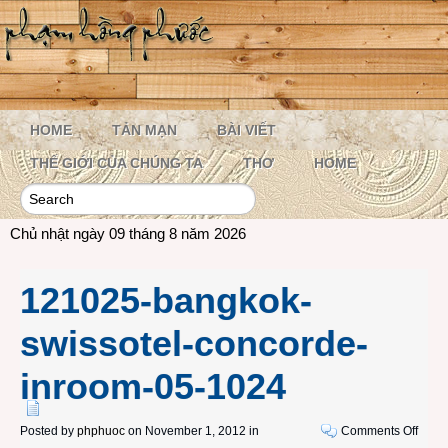
HOME
TẢN MẠN
BÀI VIẾT
THẾ GIỚI CỦA CHÚNG TA
THƠ
HOME
Chủ nhật ngày 09 tháng 8 năm 2026
121025-bangkok-
swissotel-concorde-
inroom-05-1024
on
Posted by
phphuoc
on November 1, 2012 in
Comments Off