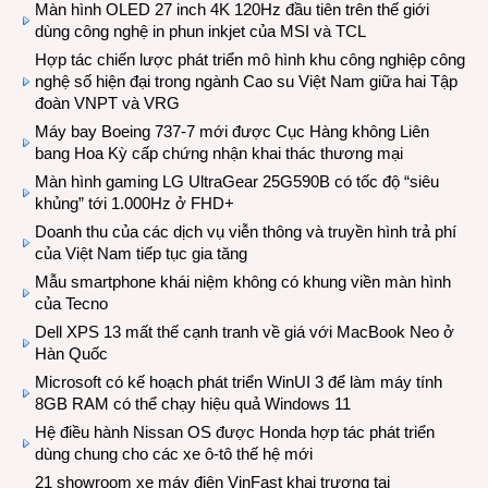
Màn hình OLED 27 inch 4K 120Hz đầu tiên trên thế giới
dùng công nghệ in phun inkjet của MSI và TCL
Hợp tác chiến lược phát triển mô hình khu công nghiệp công
nghệ số hiện đại trong ngành Cao su Việt Nam giữa hai Tập
đoàn VNPT và VRG
Máy bay Boeing 737-7 mới được Cục Hàng không Liên
bang Hoa Kỳ cấp chứng nhận khai thác thương mại
Màn hình gaming LG UltraGear 25G590B có tốc độ “siêu
khủng” tới 1.000Hz ở FHD+
Doanh thu của các dịch vụ viễn thông và truyền hình trả phí
của Việt Nam tiếp tục gia tăng
Mẫu smartphone khái niệm không có khung viền màn hình
của Tecno
Dell XPS 13 mất thế cạnh tranh về giá với MacBook Neo ở
Hàn Quốc
Microsoft có kế hoạch phát triển WinUI 3 để làm máy tính
8GB RAM có thể chạy hiệu quả Windows 11
Hệ điều hành Nissan OS được Honda hợp tác phát triển
dùng chung cho các xe ô-tô thế hệ mới
21 showroom xe máy điện VinFast khai trương tại