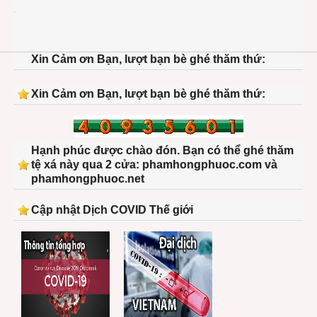
1210
bang
swiss
conco
Xin Cảm ơn Bạn, lượt bạn bè ghé thăm thứ:
inroo
05-
1024
Xin Cảm ơn Bạn, lượt bạn bè ghé thăm thứ:
Hạnh phúc được chào đón. Bạn có thể ghé thăm
tệ xá này qua 2 cửa: phamhongphuoc.com và
phamhongphuoc.net
Cập nhật Dịch COVID Thế giới