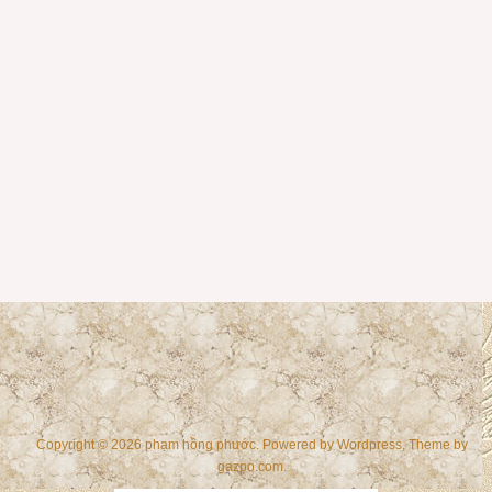
Copyright © 2026 phạm hồng phước. Powered by
Wordpress
, Theme by
gazpo.com
.