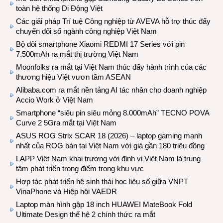
toàn hệ thống Di Động Việt
Các giải pháp Trí tuệ Công nghiệp từ AVEVA hỗ trợ thúc đẩy
chuyển đổi số ngành công nghiệp Việt Nam
Bộ đôi smartphone Xiaomi REDMI 17 Series với pin
7.500mAh ra mắt thị trường Việt Nam
Moonfolks ra mắt tại Việt Nam thúc đẩy hành trình của các
thương hiệu Việt vươn tầm ASEAN
Alibaba.com ra mắt nền tảng AI tác nhân cho doanh nghiệp
Accio Work ở Việt Nam
Smartphone “siêu pin siêu mỏng 8.000mAh” TECNO POVA
Curve 2 5Gra mắt tại Việt Nam
ASUS ROG Strix SCAR 18 (2026) – laptop gaming mạnh
nhất của ROG bán tại Việt Nam với giá gần 180 triệu đồng
LAPP Việt Nam khai trương với định vị Việt Nam là trung
tâm phát triển trọng điểm trong khu vực
Hợp tác phát triển hệ sinh thái học liệu số giữa VNPT
VinaPhone và Hiệp hội VAEDR
Laptop màn hình gập 18 inch HUAWEI MateBook Fold
Ultimate Design thế hệ 2 chính thức ra mắt