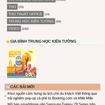
THƠ
(20)
THỦ THUẬT OFFICE
(14)
TRUNG HỌC KIẾN TƯỜNG
(64)
VIDEO
(240)
GIA ĐÌNH TRUNG HỌC KIẾN TƯỜNG
CÁC BÀI MỚI
Khơi nguồn cảm hứng du lịch cho du khách Việt thông qua
trải nghiệm pop-up cà phê từ Booking.com và Mille Mille
Mở bán smartphone gập Samsung Galaxy Z8 Series trên