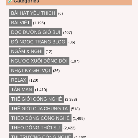
Categories
BÀI HÁT YÊU THÍCH
(6)
BÀI VIẾT
(1,196)
DỌC ĐƯỜNG GIÓ BỤI
(407)
ĐỖ NGỌC TRANG BLOG
(36)
NGẪM & NGHĨ
(12)
NGƯỢC XUÔI DÒNG ĐỜI
(107)
NHẬT KÝ GHI VỘI
(36)
RELAX
(120)
TẢN MẠN
(1,410)
THẾ GIỚI CÔNG NGHỆ
(3,388)
THẾ GIỚI CỦA CHÚNG TA
(518)
THEO DÒNG CÔNG NGHỆ
(1,499)
THEO DÒNG THỜI SỰ
(2,422)
THỊ TRƯỜNG CÔNG NGHỆ
(4,463)