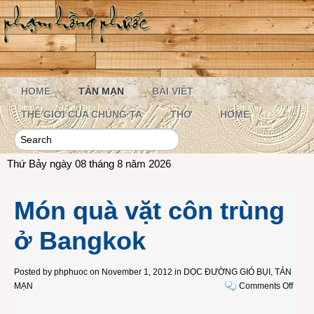
HOME
TẢN MẠN
BÀI VIẾT
THẾ GIỚI CỦA CHÚNG TA
THƠ
HOME
Thứ Bảy ngày 08 tháng 8 năm 2026
Món quà vặt côn trùng
ở Bangkok
Posted by
phphuoc
on November 1, 2012 in
DỌC ĐƯỜNG GIÓ BỤI
,
TẢN
on
MẠN
Comments Off
Món
quà