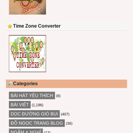
Time Zone Converter
Categories
BÀI HÁT YÊU THÍCH
(6)
BÀI VIẾT
(1,196)
DỌC ĐƯỜNG GIÓ BỤI
(407)
ĐỖ NGỌC TRANG BLOG
(36)
NGẪM & NGHĨ
(12)