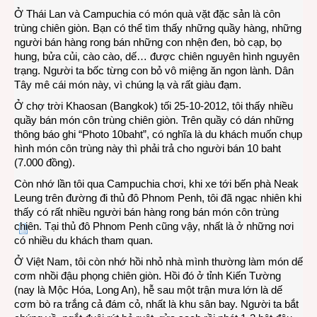
Ở Thái Lan và Campuchia có món quà vặt đặc sản là côn
vặt
trùng chiên giòn. Bạn có thể tìm thấy những quầy hàng, những
côn
người bán hàng rong bán những con nhện đen, bò cạp, bọ
trùng
hung, bửa củi, cào cào, dế… được chiên nguyên hình nguyên
ở
trạng. Người ta bốc từng con bỏ vô miệng ăn ngon lành. Dân
Bang
Tây mê cái món này, vì chúng lạ và rất giàu đạm.
Ở chợ trời Khaosan (Bangkok) tối 25-10-2012, tôi thấy nhiều
quầy bán món côn trùng chiên giòn. Trên quầy có dán những
thông báo ghi “Photo 10baht”, có nghĩa là du khách muốn chụp
hình món côn trùng này thì phải trả cho người bán 10 baht
(7.000 đồng).
Còn nhớ lần tôi qua Campuchia chơi, khi xe tới bến phà Neak
Leung trên đường đi thủ đô Phnom Penh, tôi đã ngạc nhiên khi
thấy có rất nhiều người bán hàng rong bán món côn trùng
chiên. Tại thủ đô Phnom Penh cũng vậy, nhất là ở những nơi
có nhiều du khách tham quan.
Ở Việt Nam, tôi còn nhớ hồi nhỏ nhà mình thường làm món dế
cơm nhồi đậu phọng chiên giòn. Hồi đó ở tỉnh Kiến Tường
(nay là Mộc Hóa, Long An), hễ sau một trận mưa lớn là dế
cơm bò ra trắng cả đám cỏ, nhất là khu sân bay. Người ta bắt