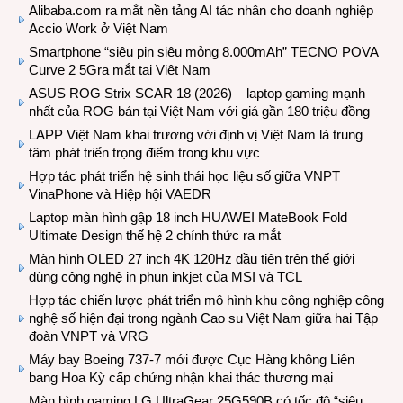
Alibaba.com ra mắt nền tảng AI tác nhân cho doanh nghiệp
Accio Work ở Việt Nam
Smartphone “siêu pin siêu mỏng 8.000mAh” TECNO POVA
Curve 2 5Gra mắt tại Việt Nam
ASUS ROG Strix SCAR 18 (2026) – laptop gaming mạnh
nhất của ROG bán tại Việt Nam với giá gần 180 triệu đồng
LAPP Việt Nam khai trương với định vị Việt Nam là trung
tâm phát triển trọng điểm trong khu vực
Hợp tác phát triển hệ sinh thái học liệu số giữa VNPT
VinaPhone và Hiệp hội VAEDR
Laptop màn hình gập 18 inch HUAWEI MateBook Fold
Ultimate Design thế hệ 2 chính thức ra mắt
Màn hình OLED 27 inch 4K 120Hz đầu tiên trên thế giới
dùng công nghệ in phun inkjet của MSI và TCL
Hợp tác chiến lược phát triển mô hình khu công nghiệp công
nghệ số hiện đại trong ngành Cao su Việt Nam giữa hai Tập
đoàn VNPT và VRG
Máy bay Boeing 737-7 mới được Cục Hàng không Liên
bang Hoa Kỳ cấp chứng nhận khai thác thương mại
Màn hình gaming LG UltraGear 25G590B có tốc độ “siêu