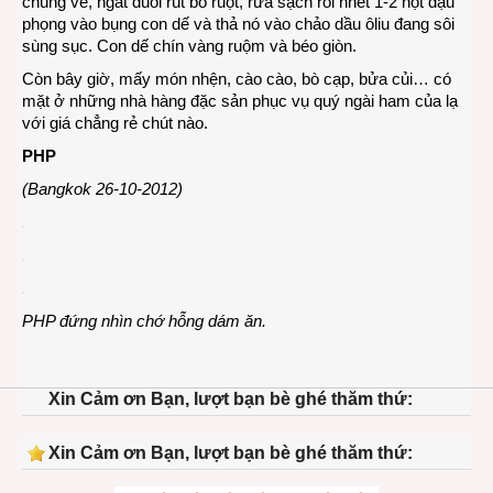
chúng về, ngắt đuôi rút bỏ ruột, rửa sạch rồi nhét 1-2 hột đậu
phọng vào bụng con dế và thả nó vào chảo dầu ôliu đang sôi
sùng sục. Con dế chín vàng ruộm và béo giòn.
Còn bây giờ, mấy món nhện, cào cào, bò cạp, bửa củi… có
mặt ở những nhà hàng đặc sản phục vụ quý ngài ham của lạ
với giá chẳng rẻ chút nào.
PHP
(Bangkok 26-10-2012)
PHP đứng nhìn chớ hỗng dám ăn.
Xin Cảm ơn Bạn, lượt bạn bè ghé thăm thứ:
Xin Cảm ơn Bạn, lượt bạn bè ghé thăm thứ: