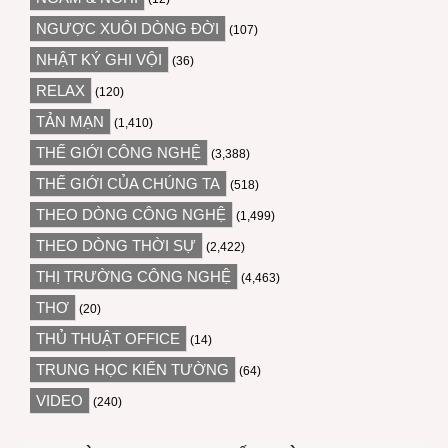
NGƯỢC XUÔI DÒNG ĐỜI
(107)
NHẬT KÝ GHI VỘI
(36)
RELAX
(120)
TẢN MẠN
(1,410)
THẾ GIỚI CÔNG NGHỆ
(3,388)
THẾ GIỚI CỦA CHÚNG TA
(518)
THEO DÒNG CÔNG NGHỆ
(1,499)
THEO DÒNG THỜI SỰ
(2,422)
THỊ TRƯỜNG CÔNG NGHỆ
(4,463)
THƠ
(20)
THỦ THUẬT OFFICE
(14)
TRUNG HỌC KIẾN TƯỜNG
(64)
VIDEO
(240)