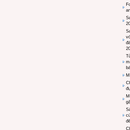
Fo
a
Sứ
2
S
vớ
đ
2
Tủ
m
bá
M
Ch
đự
Mộ
g
S
cù
đế
C