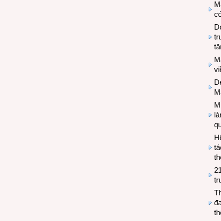
M
có
Do
tr
tă
M
v
De
M
Mi
l
q
H
tá
th
2
tr
T
đa
t