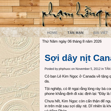
HOME
TẢN MẠN
BÀI VIẾT
Thứ Năm ngày 06 tháng 8 năm 2026
Sợi dây nịt Ca
Posted by
phphuoc
on November 5, 2012 in
TẢN
Cô bạn Lê Kim Ngọc ở Canada về tặng q
da.
Tội nghiệp, có lẽ ngại rằng lóng rày bà 
phone khẳng định đi xác định lại: “Đây 
Chưa hết, Kim Ngọc còn cẩn thận để ng
in trên mặt sau sợi dây nịt. Dĩ nhiên là
và tiếng Pháp.