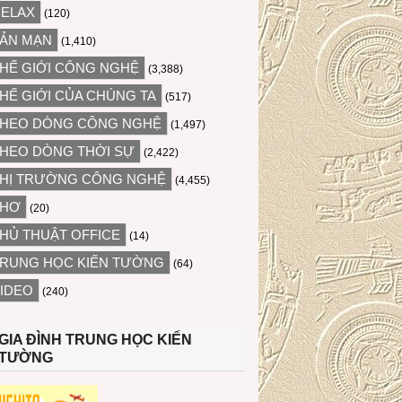
ELAX
(120)
ẢN MẠN
(1,410)
HẾ GIỚI CÔNG NGHỆ
(3,388)
HẾ GIỚI CỦA CHÚNG TA
(517)
HEO DÒNG CÔNG NGHỆ
(1,497)
HEO DÒNG THỜI SỰ
(2,422)
HỊ TRƯỜNG CÔNG NGHỆ
(4,455)
THƠ
(20)
HỦ THUẬT OFFICE
(14)
RUNG HỌC KIẾN TƯỜNG
(64)
IDEO
(240)
GIA ĐÌNH TRUNG HỌC KIẾN
TƯỜNG