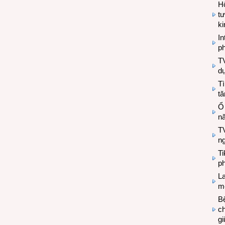
Hộ
tư
k
In
ph
T
d
Tì
tă
Ổ
n
TV
n
T
ph
L
mẽ
Bệ
c
g