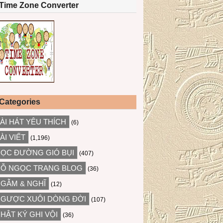
Time Zone Converter
Categories
ÀI HÁT YÊU THÍCH
(6)
ÀI VIẾT
(1,196)
ỌC ĐƯỜNG GIÓ BỤI
(407)
Ỗ NGỌC TRANG BLOG
(36)
GẪM & NGHĨ
(12)
GƯỢC XUÔI DÒNG ĐỜI
(107)
HẬT KÝ GHI VỘI
(36)