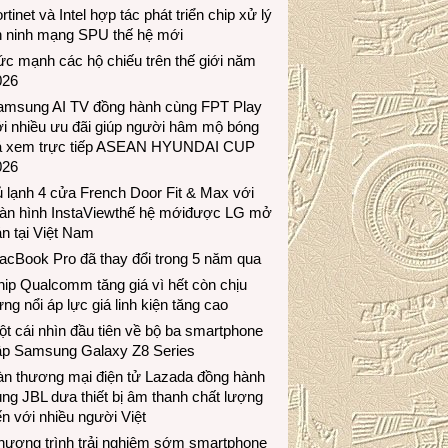
rtinet và Intel hợp tác phát triển chip xử lý
n ninh mạng SPU thế hệ mới
c mạnh các hộ chiếu trên thế giới năm
026
amsung AI TV đồng hành cùng FPT Play
i nhiều ưu đãi giúp người hâm mộ bóng
á xem trực tiếp ASEAN HYUNDAI CUP
026
 lạnh 4 cửa French Door Fit & Max với
àn hình InstaViewthế hệ mớiđược LG mở
n tại Việt Nam
acBook Pro đã thay đổi trong 5 năm qua
ip Qualcomm tăng giá vì hết còn chịu
ng nổi áp lực giá linh kiện tăng cao
t cái nhìn đầu tiên về bộ ba smartphone
ập Samsung Galaxy Z8 Series
àn thương mại điện tử Lazada đồng hành
ng JBL dưa thiết bị âm thanh chất lượng
n với nhiều người Việt
hương trình trải nghiệm sớm smartphone