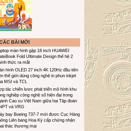
CÁC BÀI MỚI
aptop màn hình gập 18 inch HUAWEI
teBook Fold Ultimate Design thế hệ 2
ính thức ra mắt
àn hình OLED 27 inch 4K 120Hz đầu tiên
ên thế giới dùng công nghệ in phun inkjet
ủa MSI và TCL
p tác chiến lược phát triển mô hình khu
ng nghiệp công nghệ số hiện đại trong
gành Cao su Việt Nam giữa hai Tập đoàn
NPT và VRG
áy bay Boeing 737-7 mới được Cục Hàng
hông Liên bang Hoa Kỳ cấp chứng nhận
ai thác thương mại