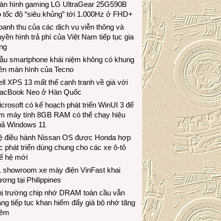
àn hình gaming LG UltraGear 25G590B
 tốc độ “siêu khủng” tới 1.000Hz ở FHD+
anh thu của các dịch vụ viễn thông và
uyền hình trả phí của Việt Nam tiếp tục gia
ng
ẫu smartphone khái niệm không có khung
iền màn hình của Tecno
ll XPS 13 mất thế cạnh tranh về giá với
acBook Neo ở Hàn Quốc
crosoft có kế hoạch phát triển WinUI 3 để
àm máy tính 8GB RAM có thể chạy hiệu
uả Windows 11
ệ điều hành Nissan OS được Honda hợp
c phát triển dùng chung cho các xe ô-tô
ế hệ mới
1 showroom xe máy điện VinFast khai
ương tại Philippines
hị trường chip nhớ DRAM toàn cầu vẫn
ng tiếp tục khan hiếm đẩy giá bộ nhớ tăng
hêm