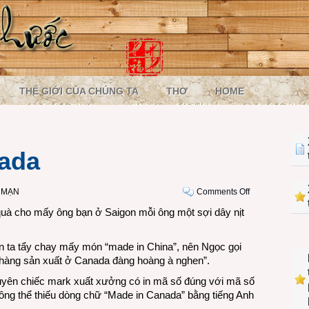
THẾ GIỚI CỦA CHÚNG TA
THƠ
HOME
nada
on
 MẠN
Comments Off
Sợi
uà cho mấy ông bạn ở Saigon mỗi ông một sợi dây nịt
dây
nịt
con ta tẩy chay mấy món “made in China”, nên Ngọc gọi
Canada
là hàng sản xuất ở Canada đàng hoàng à nghen”.
uyên chiếc mark xuất xưởng có in mã số đúng với mã số
 không thể thiếu dòng chữ “Made in Canada” bằng tiếng Anh