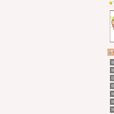
B
B
D
Đ
N
N
N