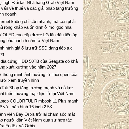
i nghị Đối tác Nhà hàng Grab Việt Nam
 vấn về thuế và các giải pháp tăng trưởng
inh doanh
ternet không chỉ cần nhanh, mà còn phải
ủ rộng khắp và ổn định ở mọi góc nhà
V OLED cao cấp được LG lần đầu tiên áp
ụng bảo hành 5 năm ở Việt Nam
nh hình giá ổ lưu trữ SSD đang tiếp tục
ng
 đĩa cứng HDD 50TB của Seagate có khả
ăng xuất xưởng vào năm 2027
 thông minh ảnh hưởng tới thói quen của
gười xem truyền hình
ikTok Shop tăng trưởng mạnh và nỗ lực
át triển thương mại điện tử tại Việt Nam
aptop COLORFUL Rimbook L1 Plus mạnh
 với màn hình 16 inch 2.5K
nh viện Bay Orbis trở lại chăm sóc mắt
ho người dân Việt Nam qua sự hợp tác
iữa FedEx và Orbis