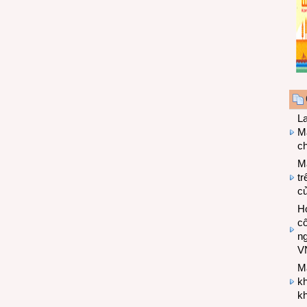
L
Ma
ch
M
tr
c
Hợ
cô
n
V
M
k
kh