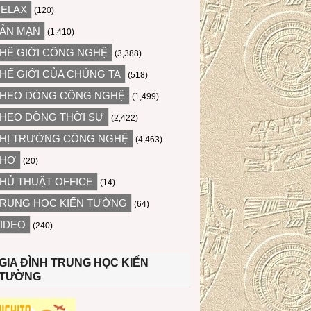
ELAX
(120)
ẢN MẠN
(1,410)
HẾ GIỚI CÔNG NGHỆ
(3,388)
HẾ GIỚI CỦA CHÚNG TA
(518)
HEO DÒNG CÔNG NGHỆ
(1,499)
HEO DÒNG THỜI SỰ
(2,422)
HỊ TRƯỜNG CÔNG NGHỆ
(4,463)
THƠ
(20)
HỦ THUẬT OFFICE
(14)
RUNG HỌC KIẾN TƯỜNG
(64)
IDEO
(240)
GIA ĐÌNH TRUNG HỌC KIẾN
TƯỜNG