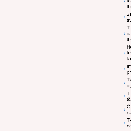
tá
th
2
tr
T
đa
t
Hộ
tư
k
In
ph
T
d
Tì
tă
Ổ
n
TV
n