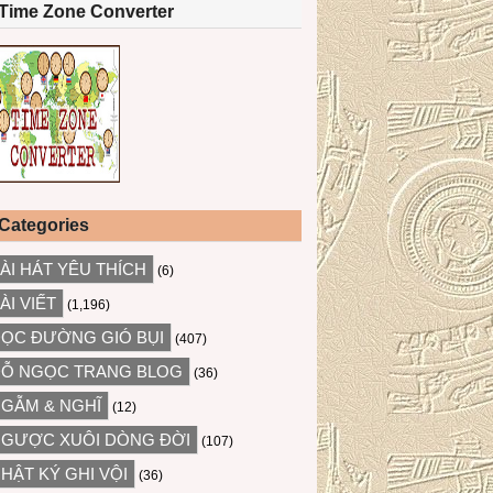
Time Zone Converter
Categories
ÀI HÁT YÊU THÍCH
(6)
ÀI VIẾT
(1,196)
ỌC ĐƯỜNG GIÓ BỤI
(407)
Ỗ NGỌC TRANG BLOG
(36)
GẪM & NGHĨ
(12)
GƯỢC XUÔI DÒNG ĐỜI
(107)
HẬT KÝ GHI VỘI
(36)