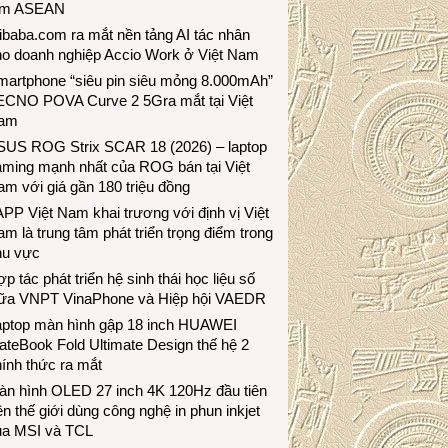
ầm ASEAN
ibaba.com ra mắt nền tảng AI tác nhân
ho doanh nghiệp Accio Work ở Việt Nam
martphone “siêu pin siêu mỏng 8.000mAh”
ECNO POVA Curve 2 5Gra mắt tại Việt
am
SUS ROG Strix SCAR 18 (2026) – laptop
aming mạnh nhất của ROG bán tại Việt
m với giá gần 180 triệu đồng
PP Việt Nam khai trương với định vị Việt
m là trung tâm phát triển trọng điểm trong
hu vực
p tác phát triển hệ sinh thái học liệu số
iữa VNPT VinaPhone và Hiệp hội VAEDR
aptop màn hình gập 18 inch HUAWEI
teBook Fold Ultimate Design thế hệ 2
ính thức ra mắt
àn hình OLED 27 inch 4K 120Hz đầu tiên
ên thế giới dùng công nghệ in phun inkjet
ủa MSI và TCL