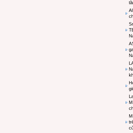
t
Al
c
S
T
N
A
g
Na
LA
Na
k
Hợ
g
L
Ma
ch
M
tr
c