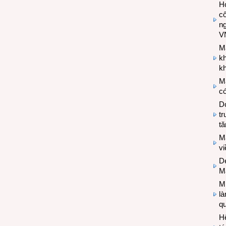
Hợ
cô
n
V
M
k
kh
M
có
Do
tr
tă
M
v
De
M
Mi
l
q
H