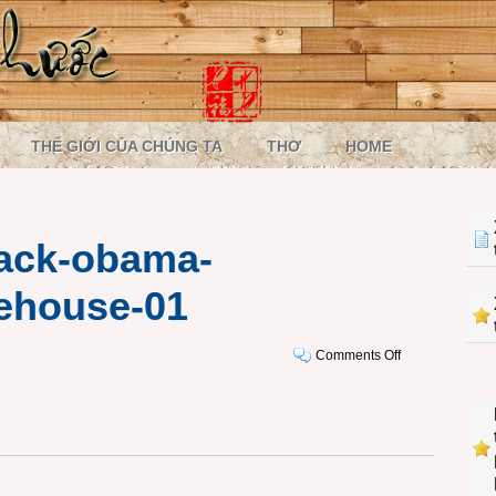
THẾ GIỚI CỦA CHÚNG TA
THƠ
HOME
rack-obama-
ehouse-01
on
Comments Off
121107-
usa-
barack-
obama-
comeback-
whitehouse-