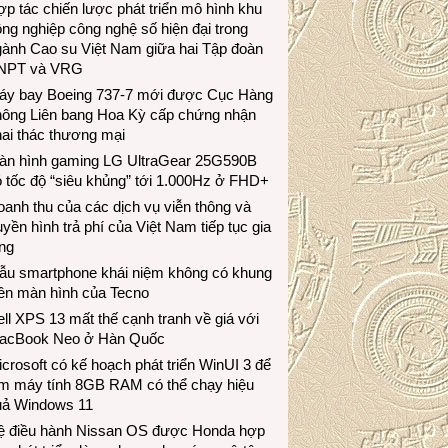
p tác chiến lược phát triển mô hình khu
ng nghiệp công nghệ số hiện đại trong
gành Cao su Việt Nam giữa hai Tập đoàn
NPT và VRG
áy bay Boeing 737-7 mới được Cục Hàng
hông Liên bang Hoa Kỳ cấp chứng nhận
ai thác thương mại
àn hình gaming LG UltraGear 25G590B
 tốc độ “siêu khủng” tới 1.000Hz ở FHD+
anh thu của các dịch vụ viễn thông và
uyền hình trả phí của Việt Nam tiếp tục gia
ng
ẫu smartphone khái niệm không có khung
iền màn hình của Tecno
ll XPS 13 mất thế cạnh tranh về giá với
acBook Neo ở Hàn Quốc
crosoft có kế hoạch phát triển WinUI 3 để
àm máy tính 8GB RAM có thể chạy hiệu
uả Windows 11
ệ điều hành Nissan OS được Honda hợp