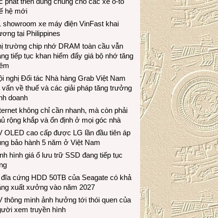
c phát triển dùng chung cho các xe ô-tô
ế hệ mới
1 showroom xe máy điện VinFast khai
ương tại Philippines
hị trường chip nhớ DRAM toàn cầu vẫn
ng tiếp tục khan hiếm đẩy giá bộ nhớ tăng
hêm
i nghị Đối tác Nhà hàng Grab Việt Nam
 vấn về thuế và các giải pháp tăng trưởng
inh doanh
ternet không chỉ cần nhanh, mà còn phải
ủ rộng khắp và ổn định ở mọi góc nhà
V OLED cao cấp được LG lần đầu tiên áp
ụng bảo hành 5 năm ở Việt Nam
nh hình giá ổ lưu trữ SSD đang tiếp tục
ng
 đĩa cứng HDD 50TB của Seagate có khả
ăng xuất xưởng vào năm 2027
 thông minh ảnh hưởng tới thói quen của
gười xem truyền hình