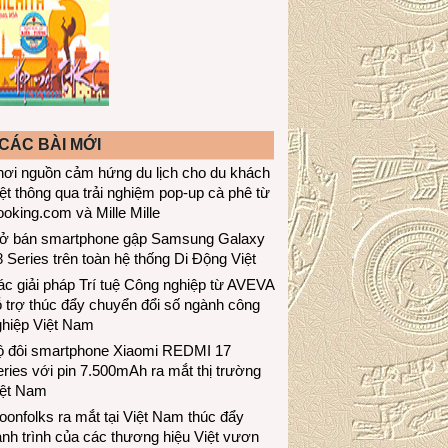
CÁC BÀI MỚI
hơi nguồn cảm hứng du lịch cho du khách
ệt thông qua trải nghiệm pop-up cà phê từ
oking.com và Mille Mille
ở bán smartphone gập Samsung Galaxy
 Series trên toàn hệ thống Di Động Việt
c giải pháp Trí tuệ Công nghiệp từ AVEVA
 trợ thúc đẩy chuyển đổi số ngành công
ghiệp Việt Nam
ộ đôi smartphone Xiaomi REDMI 17
ries với pin 7.500mAh ra mắt thị trường
iệt Nam
onfolks ra mắt tại Việt Nam thúc đẩy
nh trình của các thương hiệu Việt vươn