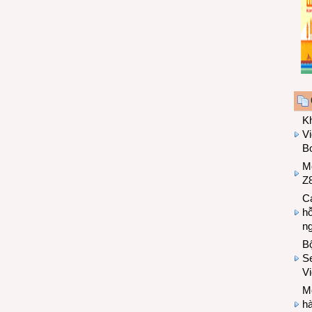
K
Vi
Bo
M
Z8
Cá
hỗ
n
B
Se
V
Mo
hà