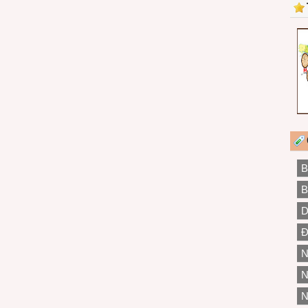
B
B
D
Đ
N
N
N