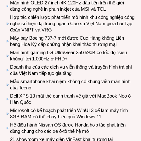
Màn hình OLED 27 inch 4K 120Hz đầu tiên trên thế giới
dùng công nghệ in phun inkjet của MSI và TCL
Hợp tác chiến lược phát triển mô hình khu công nghiệp công
nghệ số hiện đại trong ngành Cao su Việt Nam giữa hai Tập
đoàn VNPT và VRG
Máy bay Boeing 737-7 mới được Cục Hàng không Liên
bang Hoa Kỳ cấp chứng nhận khai thác thương mại
Màn hình gaming LG UltraGear 25G590B có tốc độ “siêu
khủng” tới 1.000Hz ở FHD+
Doanh thu của các dịch vụ viễn thông và truyền hình trả phí
của Việt Nam tiếp tục gia tăng
Mẫu smartphone khái niệm không có khung viền màn hình
của Tecno
Dell XPS 13 mất thế cạnh tranh về giá với MacBook Neo ở
Hàn Quốc
Microsoft có kế hoạch phát triển WinUI 3 để làm máy tính
8GB RAM có thể chạy hiệu quả Windows 11
Hệ điều hành Nissan OS được Honda hợp tác phát triển
dùng chung cho các xe ô-tô thế hệ mới
21 showroom xe máy điện VinFast khai trương tại