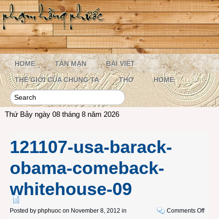
HOME
TẢN MẠN
BÀI VIẾT
THẾ GIỚI CỦA CHÚNG TA
THƠ
HOME
Thứ Bảy ngày 08 tháng 8 năm 2026
121107-usa-barack-
obama-comeback-
whitehouse-09
on
Posted by
phphuoc
on November 8, 2012 in
Comments Off