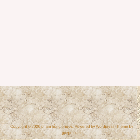
Copyright © 2026 phạm hồng phước. Powered by
Wordpress
, Theme by
gazpo.com
.