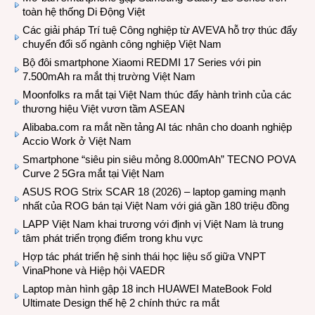
toàn hệ thống Di Động Việt
Các giải pháp Trí tuệ Công nghiệp từ AVEVA hỗ trợ thúc đẩy
chuyển đổi số ngành công nghiệp Việt Nam
Bộ đôi smartphone Xiaomi REDMI 17 Series với pin
7.500mAh ra mắt thị trường Việt Nam
Moonfolks ra mắt tại Việt Nam thúc đẩy hành trình của các
thương hiệu Việt vươn tầm ASEAN
Alibaba.com ra mắt nền tảng AI tác nhân cho doanh nghiệp
Accio Work ở Việt Nam
Smartphone “siêu pin siêu mỏng 8.000mAh” TECNO POVA
Curve 2 5Gra mắt tại Việt Nam
ASUS ROG Strix SCAR 18 (2026) – laptop gaming mạnh
nhất của ROG bán tại Việt Nam với giá gần 180 triệu đồng
LAPP Việt Nam khai trương với định vị Việt Nam là trung
tâm phát triển trọng điểm trong khu vực
Hợp tác phát triển hệ sinh thái học liệu số giữa VNPT
VinaPhone và Hiệp hội VAEDR
Laptop màn hình gập 18 inch HUAWEI MateBook Fold
Ultimate Design thế hệ 2 chính thức ra mắt