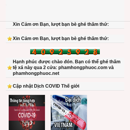
1211
usa-
barac
obam
Xin Cảm ơn Bạn, lượt bạn bè ghé thăm thứ:
come
white
09
Xin Cảm ơn Bạn, lượt bạn bè ghé thăm thứ:
Hạnh phúc được chào đón. Bạn có thể ghé thăm
tệ xá này qua 2 cửa: phamhongphuoc.com và
phamhongphuoc.net
Cập nhật Dịch COVID Thế giới