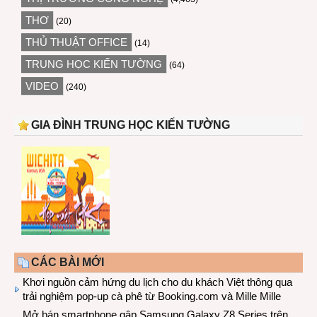
THƠ
(20)
THỦ THUẬT OFFICE
(14)
TRUNG HỌC KIẾN TƯỜNG
(64)
VIDEO
(240)
GIA ĐÌNH TRUNG HỌC KIẾN TƯỜNG
CÁC BÀI MỚI
Khơi nguồn cảm hứng du lịch cho du khách Việt thông qua
trải nghiệm pop-up cà phê từ Booking.com và Mille Mille
Mở bán smartphone gập Samsung Galaxy Z8 Series trên