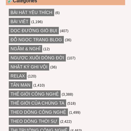
Categories
BÀI HÁT YÊU THÍCH
(6)
BÀI VIẾT
(1,196)
DỌC ĐƯỜNG GIÓ BỤI
(407)
ĐỖ NGỌC TRANG BLOG
(36)
NGẪM & NGHĨ
(12)
NGƯỢC XUÔI DÒNG ĐỜI
(107)
NHẬT KÝ GHI VỘI
(36)
RELAX
(120)
TẢN MẠN
(1,410)
THẾ GIỚI CÔNG NGHỆ
(3,388)
THẾ GIỚI CỦA CHÚNG TA
(518)
THEO DÒNG CÔNG NGHỆ
(1,499)
THEO DÒNG THỜI SỰ
(2,422)
THỊ TRƯỜNG CÔNG NGHỆ
(4,463)