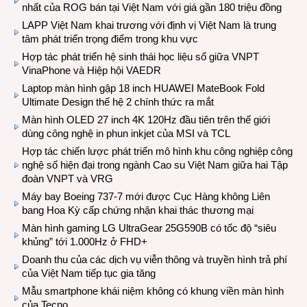
nhất của ROG bán tại Việt Nam với giá gần 180 triệu đồng
LAPP Việt Nam khai trương với định vị Việt Nam là trung
tâm phát triển trọng điểm trong khu vực
Hợp tác phát triển hệ sinh thái học liệu số giữa VNPT
VinaPhone và Hiệp hội VAEDR
Laptop màn hình gập 18 inch HUAWEI MateBook Fold
Ultimate Design thế hệ 2 chính thức ra mắt
Màn hình OLED 27 inch 4K 120Hz đầu tiên trên thế giới
dùng công nghệ in phun inkjet của MSI và TCL
Hợp tác chiến lược phát triển mô hình khu công nghiệp công
nghệ số hiện đại trong ngành Cao su Việt Nam giữa hai Tập
đoàn VNPT và VRG
Máy bay Boeing 737-7 mới được Cục Hàng không Liên
bang Hoa Kỳ cấp chứng nhận khai thác thương mại
Màn hình gaming LG UltraGear 25G590B có tốc độ “siêu
khủng” tới 1.000Hz ở FHD+
Doanh thu của các dịch vụ viễn thông và truyền hình trả phí
của Việt Nam tiếp tục gia tăng
Mẫu smartphone khái niệm không có khung viền màn hình
của Tecno