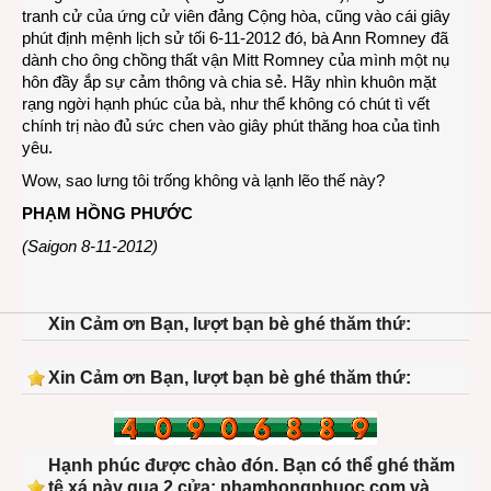
tranh cử của ứng cử viên đảng Cộng hòa, cũng vào cái giây
phút định mệnh lịch sử tối 6-11-2012 đó, bà Ann Romney đã
dành cho ông chồng thất vận Mitt Romney của mình một nụ
hôn đầy ắp sự cảm thông và chia sẻ. Hãy nhìn khuôn mặt
rạng ngời hạnh phúc của bà, như thể không có chút tì vết
chính trị nào đủ sức chen vào giây phút thăng hoa của tình
yêu.
Wow, sao lưng tôi trống không và lạnh lẽo thế này?
PHẠM HỒNG PHƯỚC
(Saigon 8-11-2012)
Xin Cảm ơn Bạn, lượt bạn bè ghé thăm thứ:
Xin Cảm ơn Bạn, lượt bạn bè ghé thăm thứ:
Hạnh phúc được chào đón. Bạn có thể ghé thăm
tệ xá này qua 2 cửa: phamhongphuoc.com và