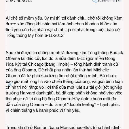
on
CỦA CHÚNG TA
Comments Off
Giây
phút
Ai chê tôi mềm yếu, ủy mị thì tôi đành chịu, chớ tôi không kềm
thăng
được xúc động khi nhìn hai tấm ảnh chụp khoảnh khắc của
hoa
tình yêu của hai nhân vật chính trị nổi nhất trong cuộc bầu cử
tình
Tổng thống Mỹ hôm 6-11-2012.
yêu
của
chính
Sau khi được tin chồng mình là đương kim Tổng thống Barack
khác
Obama tái đắc cử, lúc đó là nửa đêm 6-11 (giờ miền Đông
Hoa Kỳ) tại Chicago (bang Illinois) – tổng hành dinh tranh cử
của ông Obama, Đệ nhất phu nhân lần thứ hai Michelle
Obama đã từ phía sau lưng ôm chặt chồng mình. Bà chưa
bao giờ mất lòng tin vào chiến thắng của ông, và giới bình luận
chính trị nói rằng: với lợi thế của một luật sư tài giỏi (tốt nghiệp
trường Harvard danh giá), bà đã góp phần không nhỏ vào việc
thu phục cử tri ủng hộ ông Obama. Hãy nhìn khuôn mặt đờ
đẫn của ông Obama – đó là một “double feeling” – hạnh phúc
vì chiến thắng và hạnh phúc vì tình yêu.
Trong khi đó ở Boston (bang Massachusetts), tổng hành dinh