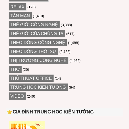
RELAX
(120)
TẢN MẠN
(1,410)
THẾ GIỚI CÔNG NGHỆ
(3,388)
THẾ GIỚI CỦA CHÚNG TA
(517)
THEO DÒNG CÔNG NGHỆ
(1,499)
THEO DÒNG THỜI SỰ
(2,422)
THỊ TRƯỜNG CÔNG NGHỆ
(4,462)
THƠ
(20)
THỦ THUẬT OFFICE
(14)
TRUNG HỌC KIẾN TƯỜNG
(64)
VIDEO
(240)
GIA ĐÌNH TRUNG HỌC KIẾN TƯỜNG