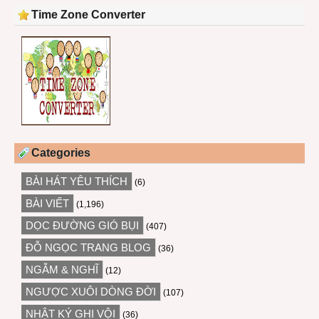
Time Zone Converter
Categories
BÀI HÁT YÊU THÍCH
(6)
BÀI VIẾT
(1,196)
DỌC ĐƯỜNG GIÓ BỤI
(407)
ĐỖ NGỌC TRANG BLOG
(36)
NGẪM & NGHĨ
(12)
NGƯỢC XUÔI DÒNG ĐỜI
(107)
NHẬT KÝ GHI VỘI
(36)