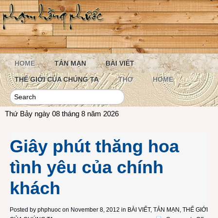
HOME
TẢN MẠN
BÀI VIẾT
THẾ GIỚI CỦA CHÚNG TA
THƠ
HOME
Thứ Bảy ngày 08 tháng 8 năm 2026
Giây phút thăng hoa
tình yêu của chính
khách
Posted by
phphuoc
on November 8, 2012 in
BÀI VIẾT
,
TẢN MẠN
,
THẾ GIỚI